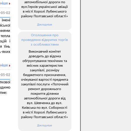
автомобільної дороги по
ніше
вул.Героїв української авіації
в місті Хоролі Лубенського
-05-02
району Полтавської області»
 імені
Докладніше
іської
аннями
Оголошення про
 тепла
проведення відкритих торгів
оцій і
з особливостями
я тінь
Виконавчий комітет
ь-яких
доводить до відома
обґрунтування технічних та
ніше
якісних характеристик
закупівлі, розміру
бюджетного призначення,
-05-02
очікуваної вартості предмета
кової
закупівлі послуги «Поточний
водимо
ремонт дорожнього
пне:
покриття ділянки
автомобільної дороги від
вул. Шевченка до вул.
.
Київська по вул. Соборності
в місті Хоролі Лубенського
району Полтавської області»
Докладніше