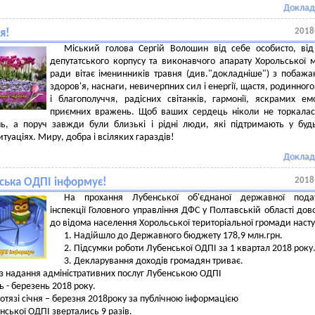
Доклад
2018
я!
Міський голова Сергій Волошин від себе особисто, від
депутатського корпусу та виконавчого апарату Хорольської м
ради вітає іменинників травня (див."докладніше") з побаж
здоров'я, наснаги, невичерпних сил і енергії, щастя, родинного
і благополуччя, радісних світанків, гармонії, яскрамих ем
приємних вражень. Щоб ваших сердець ніколи не торкалас
нь, а поруч завжди були близькі і рідні люди, які підтримають у буд
туаціях. Миру, добра і всіляких гараздів!
Доклад
2018
ська ОДПІ інформує!
На прохання Лубенської об'єднаної державної подат
інспекції Головного управління ДФС у Полтавській області до
до відома населення Хорольської територіальної громади насту
1. Надійшло до Державного бюджету 178,9 млн.грн.
2. Підсумки роботи Лубенської ОДПІ за 1 квартал 2018 року
3.
Декларування доходів громадян триває.
із надання адміністративних послуг Лубенською ОДПІ
нь - березень 2018 року.
отязі січня – березня 2018року за публічною інформацією
нської ОДПІ звертались 9 разів.