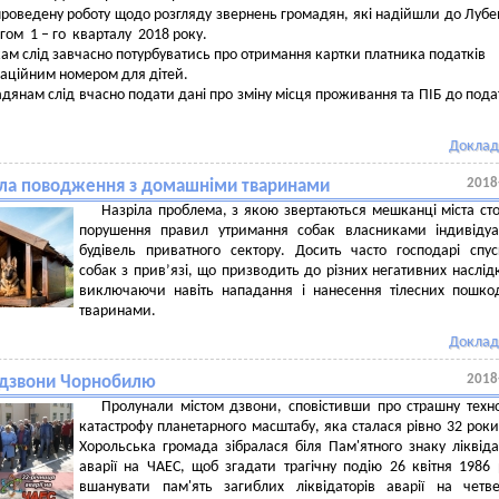
роведену роботу щодо розгляду звернень громадян, які надійшли до Лубе
гом 1 – го кварталу 2018 року.
кам слід завчасно потурбуватись про отримання картки платника податків
раційним номером для дітей.
адянам слід вчасно подати дані про зміну місця проживання та ПІБ до пода
Доклад
2018
ла поводження з домашніми тваринами
Назріла проблема, з якою звертаються мешканці міста ст
порушення правил утримання собак власниками індивідуа
будівель приватного сектору. Досить часто господарі спу
собак з прив’язі, що призводить до різних негативних наслідк
виключаючи навіть нападання і нанесення тілесних пошк
тваринами.
Доклад
2018
 дзвони Чорнобилю
Пролунали містом дзвони, сповістивши про страшну техн
катастрофу планетарного масштабу, яка сталася рівно 32 роки
Хорольська громада зібралася біля Пам'ятного знаку ліквід
аварії на ЧАЕС, щоб згадати трагічну подію 26 квітня 1986 
вшанувати пам'ять загиблих ліквідаторів аварії на четв