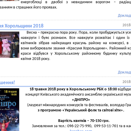
енергоблоці в двобої з невидимим ворогом – радіац
анням в страшних його проявах.
Доклад
2018
ня Хорольщини 2018
Весна – прекрасна пора року. Пора, коли пробуджується ус
навкруги і буяє розмаєм. Все навкруги розквітає і один із
квітників зібрав найкращих красунь району на конкурсі, в
вони виборювали звання «Красуня Хорольщини». Районний к
краси відбувся у Хорольському районному будинку культ
квітня 2018 року.
Доклад
2018
шення!
18 травня 2018 року в Хорольському РБК о 18:00
відбуде
концерт Київського академічного ансамблю української муз
«ДНІПРО»
(лауреат міжнародних конкурсів та фестивалів, володар Гра
з програмою «Український фолк та світові хіти».
Вартість квитків
–
70-150 грн.
Замовлення за тел.: 096-22-75-990, 099-53-11-761 та в ка