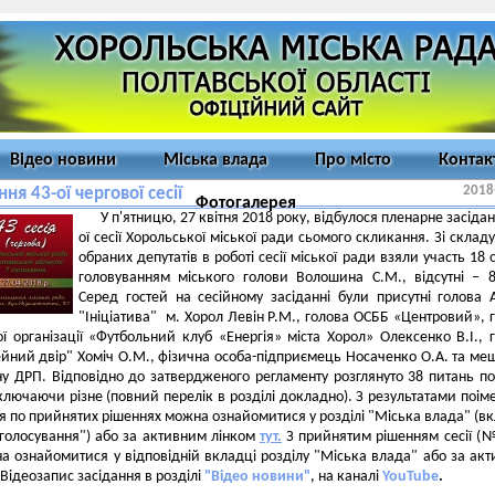
Відео новини
Міська влада
Про місто
Контак
2018
ння 43-ої чергової сесії
Фотогалерея
У п'ятницю, 27 квітня 2018 року, відбулося пленарне засідан
ої сесії Хорольської міської ради сьомого скликання. Зі складу
обраних депутатів в роботі сесії міської ради взяли участь 18 о
головуванням міського голови Волошина С.М., відсутні – 8
Серед гостей на сесійному засіданні були присутні голова
"Ініціатива" м. Хорол Левін Р.М., голова ОСББ «Центровий», 
ї організації «Футбольний клуб «Енергія» міста Хорол» Олексенко В.І., 
йний двір" Хоміч О.М., фізична особа-підприємець Носаченко О.А. та ме
у ДРП. Відповідно до затвердженого регламенту розглянуто 38 питань п
ключаючи різне (повний перелік в розділі докладно). З результатами поім
я по прийнятих рішеннях можна ознайомитися у розділі "Міська влада" (в
голосування") або за активним лінком
тут.
З прийнятим рішенням сесії (
а ознайомитися у відповідній вкладці розділу "Міська влада" або за ак
 Відеозапис засідання в розділі
"Відео новини"
, на каналі
YouTube
.