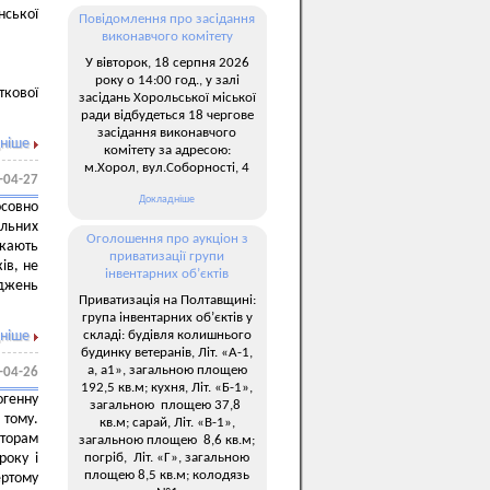
нської
Повідомлення про засідання
виконавчого комітету
У вівторок, 18 серпня 2026
року о 14:00 год., у залі
ткової
засідань Хорольської міської
ради відбудеться 18 чергове
засідання виконавчого
ніше
комітету за адресою:
м.Хорол, вул.Соборності, 4
-04-27
Докладніше
осовно
льних
Оголошення про аукціон з
скають
приватизації групи
ів, не
інвентарних об’єктів
оджень
Приватизація на Полтавщині:
група інвентарних об’єктів у
складі: будівля колишнього
ніше
будинку ветеранів, Літ. «А-1,
а, а1», загальною площею
-04-26
192,5 кв.м; кухня, Літ. «Б-1»,
огенну
загальною площею 37,8
 тому.
кв.м; сарай, Літ. «В-1»,
аторам
загальною площею 8,6 кв.м;
погріб, Літ. «Г», загальною
року і
площею 8,5 кв.м; колодязь
ертому