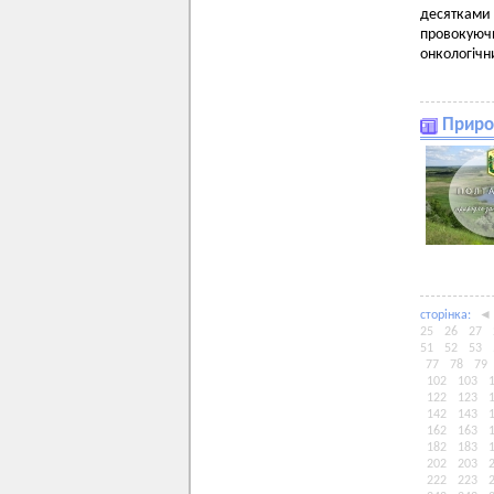
десятками
провокуюч
онкологічн
Приро
сторiнка:
◄
25
26
27
51
52
53
77
78
79
102
103
122
123
142
143
162
163
182
183
202
203
222
223