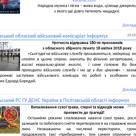
karabas.com
Народна музика і пісня – жива вода, цілюще джерело
з якого ще довго питимуть нащадки.
Доклад
2018
вський обласний військовий комісаріат інформує
Урочиста відправка 180-ти призовиків
з обласного збірного пункту 18 квітня 2018 року
«
Сьогодні на військову службу призиваються, найкращі, я
стоїте в цьому строю, значить Ви фізично загартовані,
високі морально-ділові якості, і саме головне Ви ба
проходити військову службу і ми це у Вас цінуєм
о
» ‒ зазн
промові заступник військового комісара по роботі з особовим ск
ик Едуард Бородай.
Доклад
ський РС ГУ ДСНС України в Полтавській області інформує
2018
Випалювання сухої трави, стерні та відходів може
призвести до трагедії!
Останніми роками спалювання навесні сухої трави, рос
залишків та побутового сміття перетворилося на справжнє екол
лихо. Незважаючи на численні перестороги, гром
продовжують такі «прибирання», тим самим отруюючи по