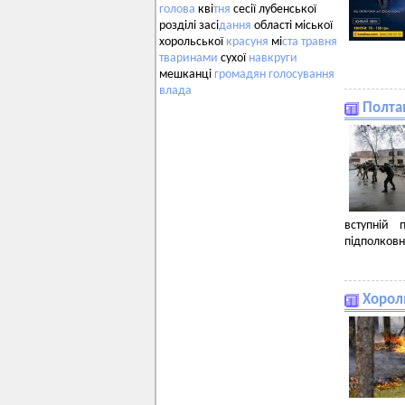
голова
кві
тня
сесії лубенської
розділі засі
дання
області міської
хорольської
красуня
мі
ста
травня
тваринами
сухої
навкруги
мешканці
громадян
голосування
влада
Полта
вступній 
підполковн
Хороль