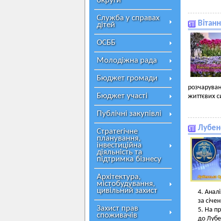
округи
Служба у справах
Вітанн
дітей
ОСББ
Молодіжна рада
Бюджет громади
розчарува
Бюджет участі
життєвих си
Публічні закупівлі
Лубен
Стратегічне
планування,
інвестиційна
діяльність та
підтримка бізнесу
Архітектура,
містобудування,
цивільний захист
4. Анал
за січе
Захист прав
5.
На пр
споживачів
до Лубе