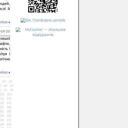
людей,
ислі й
ніше
-04-20
 нашої
нафти,
ість і
ітря і
огічно
ніше
23
24
8
49
50
4
75
76
100
101
120
121
140
141
160
161
180
181
200
201
220
221
240
241