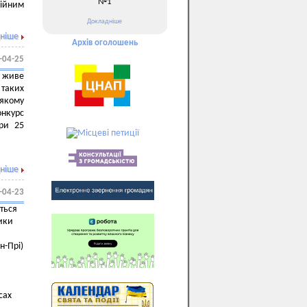
№1
ійним
Докладніше
ніше
Архів оголошень
-04-25
е живе
 таких
 якому
онкурс
ури 25
ніше
-04-23
ться
ики
н-Прі)
сах