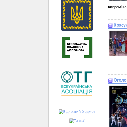
випромінюв
Красу
Оголо