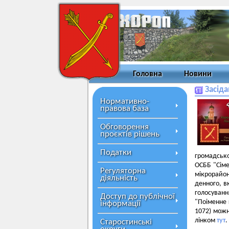
Головна
Новини
Засіда
Нормативно-
правова база
Обговорення
проєктів рішень
Податки
громадсько
ОСББ "Сіме
Регуляторна
мікрорайон
діяльність
денного, в
голосуванн
Доступ до публічної
"Поіменне 
інформації
1072) можн
лінком
тут
.
Старостинські