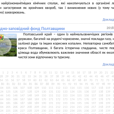
 найрізноманітніших хімічних сполук, які накопичуються в організмі 
и загострення як хронічних хвороб, так і виникнення нових (у тому ч
их) захворювань.
Доклад
2018
дно-заповідний фонд Полтавщини
Полтавський край – один із наймальовничіших регіонів
держави, багатий на родючі чорноземи, значні поклади газу, 
залізної руди та інших корисних копалин. Неповторна самобутн
краса Полтавщини, її багата історична спадщина, чисте пов
цілюща вода обумовлюють важливе значення області як екол
чистої зони відпочинку та туризму.
Доклад
1
2
3
4
5
6
7
8
9
10
11
12
13
14
15
16
17
18
19
20
21
22
28
29
30
31
32
33
34
35
36
37
38
39
40
41
42
43
44
45
46
47
4
54
55
56
57
58
59
60
61
62
63
64
65
66
67
68
69
70
71
72
73
7
80
81
82
83
84
85
86
87
88
89
90
91
92
93
94
95
96
97
98
99
104
105
106
107
108
109
110
111
112
113
114
115
116
117
118
119
124
125
126
127
128
129
130
131
132
133
134
135
136
137
138
139
144
145
146
147
148
149
150
151
152
153
154
155
156
157
158
159
164
165
166
167
168
169
170
171
172
173
174
175
176
177
178
179
184
185
186
187
188
189
190
191
192
193
194
195
196
197
198
199
204
205
206
207
208
209
210
211
212
213
214
215
216
217
218
219
224
225
226
227
228
229
230
231
232
233
234
235
236
237
238
239