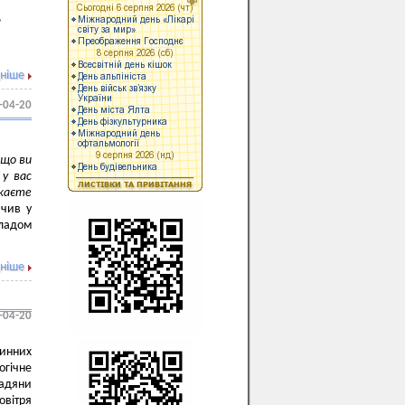
,
ніше
-04-20
кщо ви
 у вас
жаєте
ачив у
ладом
ніше
-04-20
линних
огічне
адяни
вітря