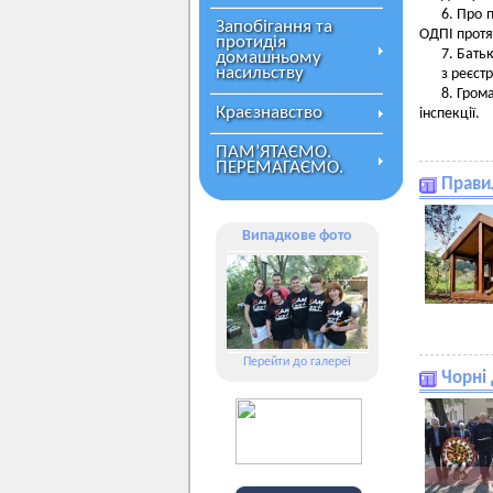
6.
Про п
Запобігання та
ОДПІ протя
протидія
7. Бать
домашньому
насильству
з реєст
8. Гром
Краєзнавство
інспекції.
ПАМ’ЯТАЄМО.
ПЕРЕМАГАЄМО.
Прави
Випадкове фото
Перейти до галереї
Чорні