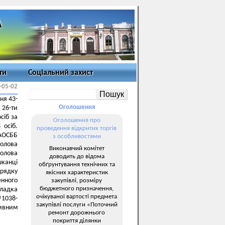
ти
Соціальний захист
-05-02
ня 43-
Оголошення
 26-ти
сіб за
Оголошення про
 осіб.
проведення відкритих торгів
 АОСББ
з особливостями
голова
Виконавчий комітет
голова
доводить до відома
шканці
обґрунтування технічних та
орядку
якісних характеристик
енного
закупівлі, розміру
бюджетного призначення,
кладка
очікуваної вартості предмета
№1038-
закупівлі послуги «Поточний
тивним
ремонт дорожнього
покриття ділянки