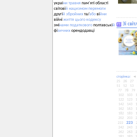
украї
ни
травня
пам’яті області
світові
й
нацизмом
перемоги
другі
й
збройних
та/
або
ві
йни
війні
життя
цього
кодексу
Зі сві
змі
нами
податкового
полтавські
й
фі
зичних
орендодавці
сторiнка:
◄
25
26
27
51
52
53
77
78
79
102
103
122
123
142
143
162
163
182
183
202
203
223
222
242
243
262
263
282
283