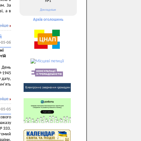
№1
ом. За
Докладніше
і, а в
Архів оголошень
ніше
й
-05-06
ні
гій
 День
9-1945
 дату,
ам’ять
ніше
-05-05
кового
аказу
 №333.
агомий
раїни,