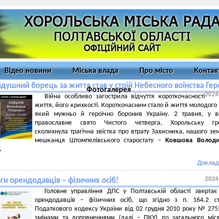
Відео новини
Міська влада
Про місто
Контак
душний борець за життя став у стрій Небесного воїнства Гер
Фотогалерея
2024
Війна особливо загострила відчуття короткочасності
життя, його крихкості. Короткочасним стало й життя молодого 
який мужньо й героїчно боронив Україну. 2 травня, у в
православне свято Чистого четверга, Хорольську гр
сколихнула трагічна звістка про втрату Захисника, нашого зе
мешканця Штомпелівського старостату –
Ковшова Волод
.
Доклад
2024
ги орендодавців – фізичних осіб!
Головне управління ДПС у Полтавській області звертає
орендодавців – фізичних осіб, що згідно з п. 164.2 ст
Податкового кодексу України від 02 грудня 2010 року № 2755
змінами та доповненнями (далі – ПКУ) до загального міс