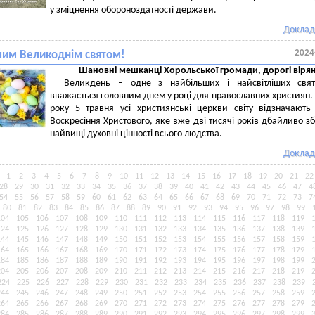
у зміцнення обороноздатності держави.
Доклад
2024
тлим Великоднім святом!
Шановні мешканці Хорольської громади, дорогі віря
Великдень – одне з найбільших і найсвітліших свят
вважається головним днем у році для православних християн.
року 5 травня усі християнські церкви світу відзначають
Воскресіння Христового, яке вже дві тисячі років дбайливо зб
найвищі духовні цінності всього людства.
Доклад
1
2
3
4
5
6
7
8
9
10
11
12
13
14
15
16
17
18
19
20
21
22
28
29
30
31
32
33
34
35
36
37
38
39
40
41
42
43
44
45
46
47
4
54
55
56
57
58
59
60
61
62
63
64
65
66
67
68
69
70
71
72
73
7
80
81
82
83
84
85
86
87
88
89
90
91
92
93
94
95
96
97
98
99
104
105
106
107
108
109
110
111
112
113
114
115
116
117
118
119
124
125
126
127
128
129
130
131
132
133
134
135
136
137
138
139
144
145
146
147
148
149
150
151
152
153
154
155
156
157
158
159
164
165
166
167
168
169
170
171
172
173
174
175
176
177
178
179
184
185
186
187
188
189
190
191
192
193
194
195
196
197
198
199
204
205
206
207
208
209
210
211
212
213
214
215
216
217
218
219
224
225
226
227
228
229
230
231
232
233
234
235
236
237
238
239
244
245
246
247
248
249
250
251
252
253
254
255
256
257
258
259
264
265
266
267
268
269
270
271
272
273
274
275
276
277
278
279
284
285
286
287
288
289
290
291
292
293
294
295
296
297
298
299