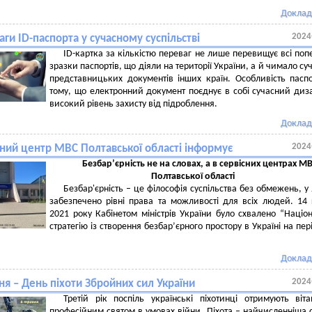
Доклад
2024
ги ID-паспорта у сучасному суспільстві
ID-картка за кількістю переваг не лише перевищує всі поп
зразки паспортів, що діяли на території України, а й чимало су
представницьких документів інших країн. Особливість пасп
тому, що електронний документ поєднує в собі сучасний диз
високий рівень захисту від підроблення.
Доклад
2024
сний центр МВС Полтавської області інформує
Безбарʼєрність не на словах, а в сервісних центрах М
Полтавської області
Безбар'єрність – це філософія суспільства без обмежень, у
забезпечено рівні права та можливості для всіх людей. 14 
2021 року Кабінетом міністрів України було схвалено “Націо
стратегію із створення безбар’єрного простору в Україні на пер
Доклад
2024
ня – День піхоти Збройних сил України
Третій рік поспіль українські піхотинці отримують віт
професійним святом в умовах війни. Піхота – найчисленніша 