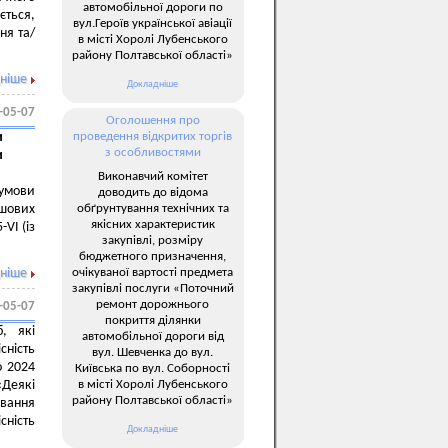
автомобільної дороги по
ється,
вул.Героїв української авіації
ня та/
в місті Хоролі Лубенського
району Полтавської області»
ніше
Докладніше
-05-07
Оголошення про
и
проведення відкритих торгів
з особливостями
и
Виконавчий комітет
 умови
доводить до відома
обґрунтування технічних та
шових
якісних характеристик
VI (із
закупівлі, розміру
бюджетного призначення,
очікуваної вартості предмета
ніше
закупівлі послуги «Поточний
ремонт дорожнього
-05-07
покриття ділянки
, які
автомобільної дороги від
сність
вул. Шевченка до вул.
о 2024
Київська по вул. Соборності
в місті Хоролі Лубенського
«Деякі
району Полтавської області»
вання
сність
Докладніше