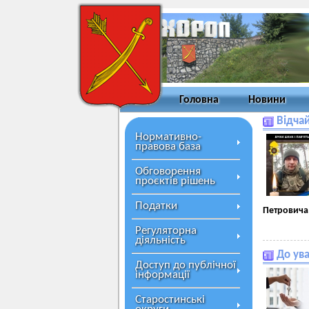
Головна
Новини
Відчай
Нормативно-
правова база
Обговорення
проєктів рішень
Податки
Петровича
Регуляторна
діяльність
До ува
Доступ до публічної
інформації
Старостинські