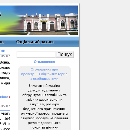
ти
Соціальний захист
оїв
-05-07
Оголошення
Воїна,
елике
Оголошення про
омаду
проведення відкритих торгів
мляка,
з особливостями
имира
Виконавчий комітет
доводить до відома
обґрунтування технічних та
ніше
якісних характеристик
закупівлі, розміру
-05-07
бюджетного призначення,
 увагу
очікуваної вартості предмета
закупівлі послуги «Поточний
. 164
ремонт дорожнього
-VI із
покриття ділянки
ячного