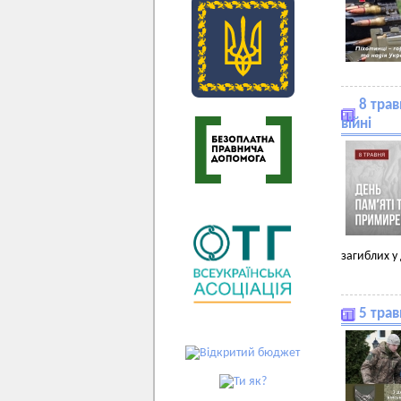
8 трав
війні
загиблих у 
5 трав