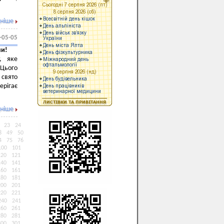
ніше
-05-05
ни!
, яке
 Цього
 свято
ерігає
ніше
23
24
8
49
50
4
75
76
100
101
120
121
140
141
160
161
180
181
200
201
220
221
240
241
260
261
280
281
300
301