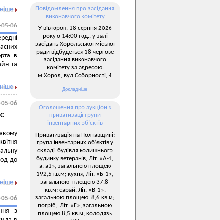
Повідомлення про засідання
ніше
виконавчого комітету
-05-06
У вівторок, 18 серпня 2026
року о 14:00 год., у залі
ередні
засідань Хорольської міської
часних
ради відбудеться 18 чергове
орта в
засідання виконавчого
айн та
комітету за адресою:
м.Хорол, вул.Соборності, 4
ніше
Докладніше
-05-06
Оголошення про аукціон з
ВС
приватизації групи
інвентарних об’єктів
 якому
Приватизація на Полтавщині:
квітня
група інвентарних об’єктів у
складі: будівля колишнього
нальну
будинку ветеранів, Літ. «А-1,
іод до
а, а1», загальною площею
192,5 кв.м; кухня, Літ. «Б-1»,
загальною площею 37,8
ніше
кв.м; сарай, Літ. «В-1»,
загальною площею 8,6 кв.м;
-05-06
погріб, Літ. «Г», загальною
ання з
площею 8,5 кв.м; колодязь
сила в