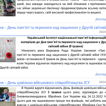
армії, яка завжди знаходиться на лінії зіткнення з противник
час війни українські піхотинці продемонстрували всьому світов
першу чергу ворогу, свій високий професіоналізм та вишкіл.
Доклад
ня – День пам’яті та перемоги над нацизмом у Другій світові
2024
Український інститут національної пам’яті Інформацій
матеріали до Дня пам’яті та перемоги над нацизмом
у Дру
світовій війни (8 травня)
Минулого року Верховна Рада України Законом «Про
пам’яті та перемоги над нацизмом у Другій світовій війні 193
років» встановила 8 травня як День пам’яті та перемоги - єдину
коли Україна відзначає перемогу над нацизмом та вшановує п
Другій світовій війні.
Доклад
2024
ня – День цивільно-військового співробітництва ЗСУ
В Україні вдруге відзначають День фахівців цивільно-війсь
співробітництва ЗСУ
5 травня
цього року, відповідно до н
Головнокомандувача Збройних Сил України від 24.12.2022
Цього дня ми вшановуємо працю тих фахівців, які роблять в
внесок у цивільно-військове співробітництво Збройних Сил Ук