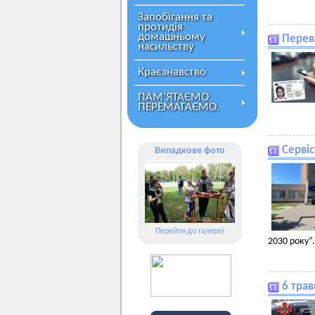
Запобігання та
протидія
домашньому
Перева
насильству
Краєзнавство
ПАМ’ЯТАЄМО.
ПЕРЕМАГАЄМО.
Серві
Випадкове фото
Перейти до галереї
2030 року”.
6 трав