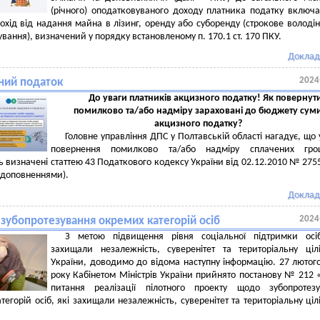
(річного) оподатковуваного доходу платника податку включа
охід від надання майна в лізинг, оренду або суборенду (строкове володін
ування), визначений у порядку встановленому п. 170.1 ст. 170 ПКУ.
Доклад
2024
ний податок
До уваги платників акцизного податку! Як повернут
помилково та/або надміру зараховані до бюджету сум
акцизного податку?
Головне управління ДПС у Полтавській області нагадує, що
повернення помилково та/або надміру сплачених гро
ь визначені статтею 43 Податкового кодексу України від 02.12.2010 № 2755-
 доповненнями).
Доклад
2024
зубопротезування окремих категорій осіб
З метою підвищення рівня соціальної підтримки осіб
захищали незалежність, суверенітет та територіальну цілі
України, доводимо до відома наступну інформацію. 27 лютог
року Кабінетом Міністрів України прийнято постанову № 212 
питання реалізації пілотного проекту щодо зубопротезу
тегорій осіб, які захищали незалежність, суверенітет та територіальну цілі