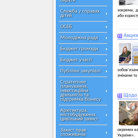
округи
зокрема, д
Служба у справах
дітей
або корист
ОСББ
Акциз
Молодіжна рада
Бюджет громади
Бюджет участі
зобов’язан
Публічні закупівлі
змінами та
Стратегічне
планування,
інвестиційна
діяльність та
Щодо 
підтримка бізнесу
Архітектура,
містобудування,
цивільний захист
Захист прав
окремих ка
споживачів
України».