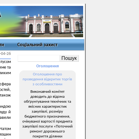
ти
Соціальний захист
-04-26
тусом
Оголошення
име та
еликим
Оголошення про
проведення відкритих торгів
осфера
з особливостями
остей,
Виконавчий комітет
також
доводить до відома
обґрунтування технічних та
андою
якісних характеристик
закупівлі, розміру
руду й
бюджетного призначення,
навели
очікуваної вартості предмета
закупівлі послуги «Поточний
утатом
ремонт дорожнього
олошин
покриття ділянки