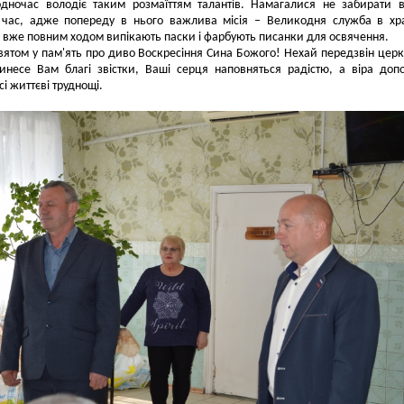
дночас володіє таким розмаїттям талантів. Намагалися не забирати 
 час, адже попереду в нього важлива місія – Великодня служба в хр
вже повним ходом випікають паски і фарбують писанки для освячення.
 святом у пам'ять про диво Воскресіння Сина Божого! Нехай передзвін цер
ринесе Вам благі звістки, Ваші серця наповняться радістю, а віра до
і життєві труднощі.