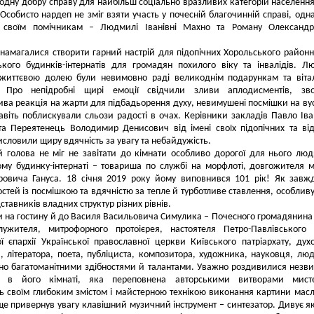
одну добру справу для найбільш соціально вразливих категорій населення
 Особисто нардеп не зміг взяти участь у почесній благочинній справі, одн
 своїм помічникам – Людмилі Іванівні Махно та Роману Олександр
 намагалися створити гарний настрій для підопічних Хорольського районн
кого будинків-інтернатів для громадян похилого віку та інвалідів. Л
життєвою долею були невимовно раді великоднім подарункам та віта
. Про непідробні щирі емоції свідчили зливи аплодисментів, зво
ва реакція на жарти для підбадьорення духу, невимушені посмішки на вус
авіть поблискували сльози радості в очах. Керівники закладів Павло Ів
та Переятенець Володимир Денисович від імені своїх підопічних та ві
исловили щиру вдячність за увагу та небайдужість.
 голова не міг не завітати до кімнати особливо дорогої для нього лю
му будинку-інтернаті – товариша по службі на морфлоті, довгожителя м
ровича Гануса. 18 січня 2019 року йому виповнився 101 рік! Як завж
гостей із посмішкою та вдячністю за тепле й турботливе ставлення, особливу
дставників владних структур різних рівнів.
и на гостину й до Василя Васильовича Симулика – Почесного громадянина 
лужителя, митрофорного протоієрея, настоятеля Петро-Павлівського
ї єпархії Української православної церкви Київського патріархату, дух
, літератора, поета, публіциста, композитора, художника, науковця, лю
но багатоманітними здібностями й талантами. Уважно роздивилися незв
у в його кімнаті, яка переповнена авторськими витворами мисте
 своїм глибоким змістом і майстерною технікою виконання картини мас
 ще привернув увагу клавішний музичний інструмент – синтезатор. Дивує я