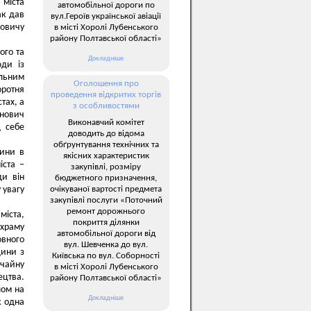
 міста
автомобільної дороги по
ак дав
вул.Героїв української авіації
овичу
в місті Хоролі Лубенського
району Полтавської області»
ого та
Докладніше
юди із
льним
Оголошення про
ротня
проведення відкритих торгів
тах, а
з особливостями
анович
Виконавчий комітет
д себе
доводить до відома
обґрунтування технічних та
дини в
якісних характеристик
іста –
закупівлі, розміру
ди він
бюджетного призначення,
очікуваної вартості предмета
 увагу
закупівлі послуги «Поточний
ремонт дорожнього
міста,
покриття ділянки
 храму
автомобільної дороги від
овного
вул. Шевченка до вул.
дини з
Київська по вул. Соборності
ичайну
в місті Хоролі Лубенського
цтва.
району Полтавської області»
лом на
Докладніше
к одна