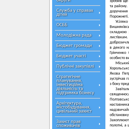
округи
зробив ще 
та району.
Служба у справах
доручення
дітей
Порожнеті.
Усіляко
ОСББ
Вишняківсь
складною 
Молодіжна рада
листівкам
доброзичли
Бюджет громади
в декого н
Грінченко 
Бюджет участі
особисто в
Міський
Публічні закупівлі
Хорольсько
Якова Пет
Стратегічне
зустрічав 
планування,
з боку пре
інвестиційна
діяльність та
Завітал
підтримка бізнесу
священнос
Полтавсько
Архітектура,
наставника
містобудування,
надзвичай
цивільний захист
обстановк
Захоплюють
Захист прав
споживачів
полотні, а