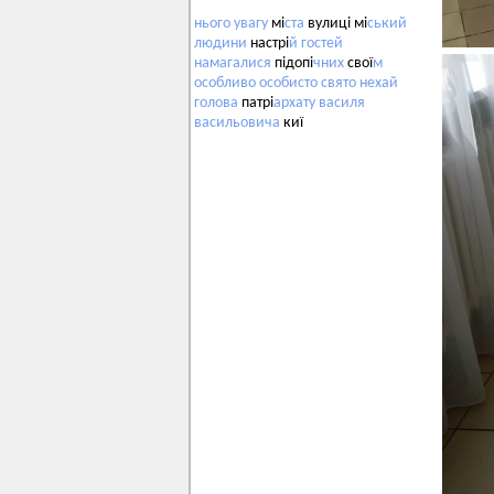
нього
увагу
мі
ста
вулиці мі
ський
людини
настрі
й
гостей
намагалися
підопі
чних
свої
м
особливо
особисто
свято
нехай
голова
патрі
архату
василя
васильовича
киї