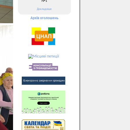
№1
Докладніше
Архів оголошень