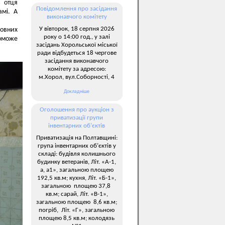
в отця
Повідомлення про засідання
амі. А
виконавчого комітету
У вівторок, 18 серпня 2026
ковних
року о 14:00 год., у залі
поможе
засідань Хорольської міської
ради відбудеться 18 чергове
засідання виконавчого
комітету за адресою:
м.Хорол, вул.Соборності, 4
Докладніше
Оголошення про аукціон з
приватизації групи
інвентарних об’єктів
Приватизація на Полтавщині:
група інвентарних об’єктів у
складі: будівля колишнього
будинку ветеранів, Літ. «А-1,
а, а1», загальною площею
192,5 кв.м; кухня, Літ. «Б-1»,
загальною площею 37,8
кв.м; сарай, Літ. «В-1»,
загальною площею 8,6 кв.м;
погріб, Літ. «Г», загальною
площею 8,5 кв.м; колодязь