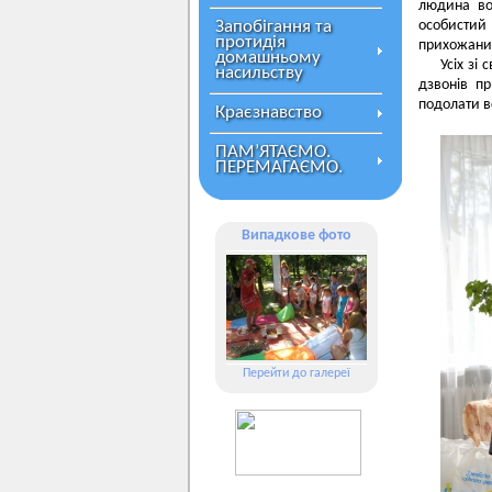
людина во
Запобігання та
особистий
протидія
прихожани 
домашньому
Усіх зі
насильству
дзвонів п
подолати вс
Краєзнавство
ПАМ’ЯТАЄМО.
ПЕРЕМАГАЄМО.
Випадкове фото
Перейти до галереї