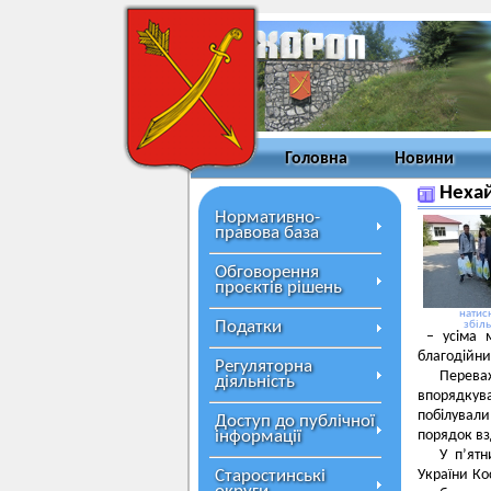
Головна
Новини
Нехай
Нормативно-
правова база
Обговорення
проєктів рішень
натисн
Податки
збіл
– усіма м
благодійни
Регуляторна
Перева
діяльність
впорядкува
побілували
Доступ до публічної
інформації
порядок вз
У п’ятн
Старостинські
України К