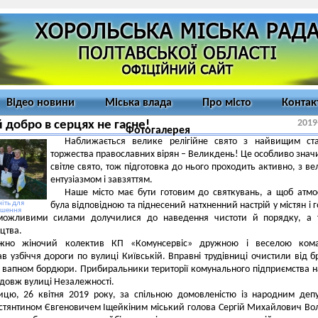
Відео новини
Міська влада
Про місто
Контак
2019
 добро в серцях не гасне!
Фотогалерея
Наближається велике релігійне свято з найвищим ста
торжества православних вірян – Великдень! Це особливо знач
світле свято, тож підготовка до нього проходить активно, з в
ентузіазмом і завзяттям.
Наше місто має бути готовим до святкувань, а щоб атм
іть для
була відповідною та піднесений натхненний настрій у містян і г
ьшення
ожливими силами долучилися до наведення чистоти й порядку, а 
цтва.
жно жіночий колектив КП «Комунсервіс» дружною і веселою ком
в узбіччя дороги по вулиці Київській. Вправні трудівниці очистили від б
 вапном бордюри. Прибиральники території комунального підприємства 
довж вулиці Незалежності.
ицю, 26 квітня 2019 року, за спільною домовленістю із народним деп
остянтином Євгеновичем Іщейкіним міський голова Сергій Михайлович В