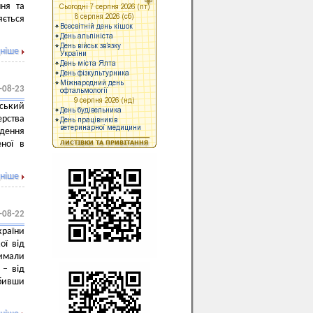
ня та
яється
ніше
-08-23
ський
ерства
едення
еної в
ніше
-08-22
раїни
ої від
римали
 – від
обивши