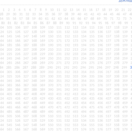
Доклад
1
2
3
4
5
6
7
8
9
10
11
12
13
14
15
16
17
18
19
20
21
22
28
29
30
31
32
33
34
35
36
37
38
39
40
41
42
43
44
45
46
47
4
54
55
56
57
58
59
60
61
62
63
64
65
66
67
68
69
70
71
72
73
7
80
81
82
83
84
85
86
87
88
89
90
91
92
93
94
95
96
97
98
99
104
105
106
107
108
109
110
111
112
113
114
115
116
117
118
119
124
125
126
127
128
129
130
131
132
133
134
135
136
137
138
139
144
145
146
147
148
149
150
151
152
153
154
155
156
157
158
159
164
165
166
167
168
169
170
171
172
173
174
175
176
177
178
179
184
185
186
187
188
189
190
191
192
193
194
195
196
197
198
199
204
205
206
207
208
209
210
211
212
213
214
215
216
217
218
219
224
225
226
227
228
229
230
231
232
233
234
235
236
237
238
239
244
245
246
247
248
249
250
251
252
253
254
255
256
257
258
259
264
265
266
267
268
269
270
271
272
273
274
275
276
277
278
279
3
84
285
286
287
288
289
290
291
292
293
294
295
296
297
298
299
304
305
306
307
308
309
310
311
312
313
314
315
316
317
318
319
324
325
326
327
328
329
330
331
332
333
334
335
336
337
338
339
344
345
346
347
348
349
350
351
352
353
354
355
356
357
358
359
364
365
366
367
368
369
370
371
372
373
374
375
376
377
378
379
384
385
386
387
388
389
390
391
392
393
394
395
396
397
398
399
404
405
406
407
408
409
410
411
412
413
414
415
416
417
418
419
424
425
426
427
428
429
430
431
432
433
434
435
436
437
438
439
444
445
446
447
448
449
450
451
452
453
454
455
456
457
458
459
464
465
466
467
468
469
470
471
472
473
474
475
476
477
478
479
484
485
486
487
488
489
490
491
492
493
494
495
496
497
498
499
504
505
506
507
508
509
510
511
512
513
514
515
516
517
518
519
524
525
526
527
528
529
530
531
532
533
534
535
536
537
538
539
544
545
546
547
548
549
550
551
552
553
554
555
556
557
558
559
564
565
566
567
568
569
570
571
572
573
574
575
576
577
578
579