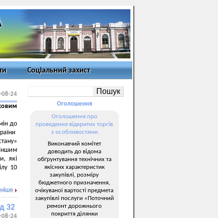
ти
Соціальний захист
-08-24
Оголошення
ковим
Оголошення про
мін до
проведення відкритих торгів
країни
з особливостями
стану»
Виконавчий комітет
 іншим
доводить до відома
и, які
обґрунтування технічних та
якісних характеристик
ілу 10
закупівлі, розміру
бюджетного призначення,
ніше
очікуваної вартості предмета
закупівлі послуги «Поточний
ремонт дорожнього
д 32
покриття ділянки
-08-24