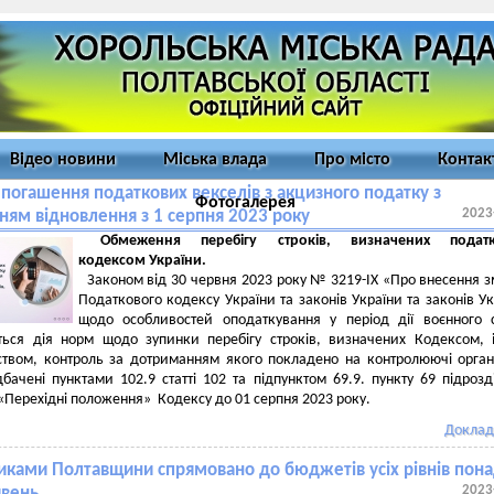
Відео новини
Міська влада
Про місто
Контак
погашення податкових векселів з акцизного податку з
Фотогалерея
2023
ням відновлення з 1 серпня 2023 року
Обмеження перебігу строків, визначених подат
кодексом України.
Законом від 30 червня 2023 року № 3219-ІХ «Про внесення з
Податкового кодексу України
та законів України та законів У
щодо особливостей оподаткування у період дії воєнного 
ься дія норм щодо зупинки перебігу строків, визначених Кодексом,
ством, контроль за дотриманням якого покладено на контролюючі орган
бачені пунктами 102.9 статті 102 та підпунктом 69.9. пункту 69 підрозд
 «Перехідні положення» Кодексу до 01 серпня 2023 року.
Доклад
иками Полтавщини спрямовано до бюджетів усіх рівнів пона
2023
ивень