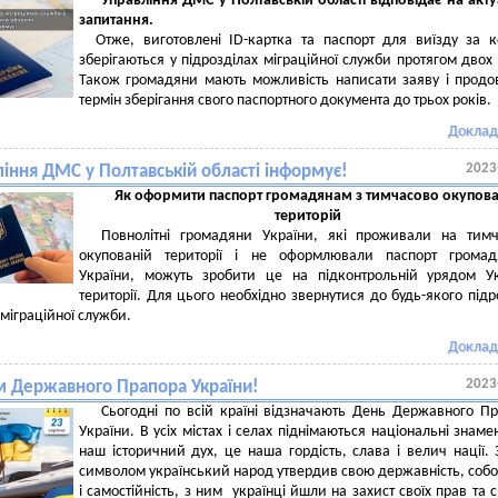
Управління ДМС у Полтавській області
відповідає на акт
запитання.
Отже, виготовлені ID-картка та паспорт для виїзду за 
зберігаються у підрозділах міграційної служби протягом двох 
Також громадяни мають можливість написати заяву і прод
термін зберігання свого паспортного документа до трьох років.
Доклад
2023
іння ДМС у Полтавській області інформує!
Як оформити паспорт громадянам з тимчасово окупов
територій
Повнолітні громадяни України, які проживали на тимч
окупованій території і не оформлювали паспорт громад
України, можуть зробити це на підконтрольній урядом У
території. Для цього необхідно звернутися до будь-якого підр
міграційної служби.
Доклад
2023
м Державного Прапора України!
Сьогодні по всій країні відзначають День Державного П
України. В усіх містах і селах піднімаються національні знаме
наш історичний дух, це наша гордість, слава і велич нації.
символом український народ утвердив свою державність, собо
і самостійність, з ним українці йшли на захист своїх прав та 