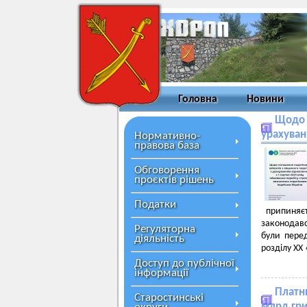
Головна
Новини
Щодо 
урахуван
Нормативно-
правова база
Обговорення
проєктів рішень
Податки
припиняєт
законодав
Регуляторна
були перед
діяльність
розділу ХХ
Доступ до публічної
інформації
Платн
Старостинські
млрд гр