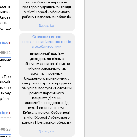
автомобільної дороги по
джетів
вул.Героїв української авіації
льника
в місті Хоролі Лубенського
району Полтавської області»
ябкова
чень –
Докладніше
слі до
Оголошення про
проведення відкритих торгів
ніше
з особливостями
-08-24
Виконавчий комітет
доводить до відома
люючих
обґрунтування технічних та
рі
якісних характеристик
закупівлі, розміру
 «Про
бюджетного призначення,
аконів
очікуваної вартості предмета
овлено
закупівлі послуги «Поточний
ремонт дорожнього
Закону
покриття ділянки
гівлі,
автомобільної дороги від
вул. Шевченка до вул.
Київська по вул. Соборності
ніше
в місті Хоролі Лубенського
району Полтавської області»
-08-23
Докладніше