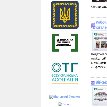
захищають 
Робоча
«Бухгалт
Податковог
період дії
слухачами 
«Інфотех».
Військ