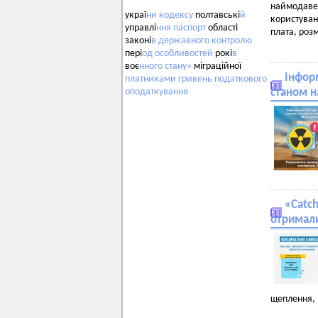
наймодаве
украї
ни
кодексу
полтавські
й
користуван
управлі
ння
паспорт
області
плата, роз
законі
в
державного
контролю
пері
од
особливостей
рокі
в
воє
нного
стану»
міграційної
Інфор
платниками
гривень
податкового
станом н
оподаткування
«Catch
отримал
щеплення, 