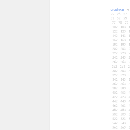
сторiнка:
◄
25
26
27
51
52
53
77
78
79
102
103
122
123
142
143
162
163
182
183
202
203
222
223
242
243
262
263
282
283
2
302
303
322
323
342
343
362
363
382
383
402
403
422
423
442
443
462
463
482
483
502
503
522
523
542
543
562
563