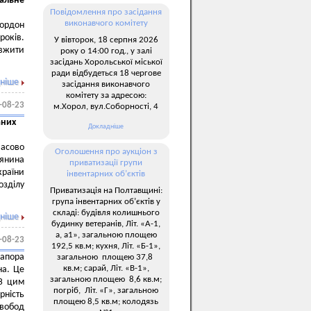
уальне
Повідомлення про засідання
виконавчого комітету
кордон
років.
У вівторок, 18 серпня 2026
овжити
року о 14:00 год., у залі
засідань Хорольської міської
ради відбудеться 18 чергове
ніше
засідання виконавчого
комітету за адресою:
-08-23
м.Хорол, вул.Соборності, 4
аних
Докладніше
асово
Оголошення про аукціон з
янина
приватизації групи
країни
інвентарних об’єктів
озділу
Приватизація на Полтавщині:
група інвентарних об’єктів у
складі: будівля колишнього
ніше
будинку ветеранів, Літ. «А-1,
а, а1», загальною площею
-08-23
192,5 кв.м; кухня, Літ. «Б-1»,
рапора
загальною площею 37,8
кв.м; сарай, Літ. «В-1»,
на. Це
загальною площею 8,6 кв.м;
 З цим
погріб, Літ. «Г», загальною
рність
площею 8,5 кв.м; колодязь
свобод