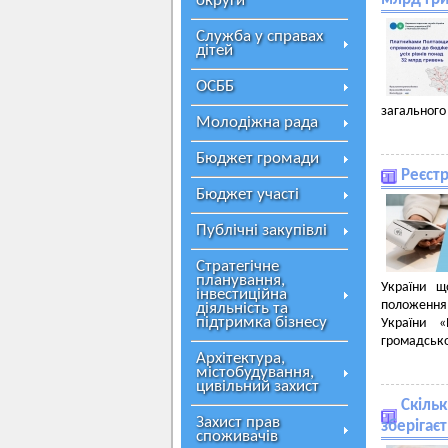
округи
Служба у справах
дітей
ОСББ
загального
Молодіжна рада
Бюджет громади
Реєст
Бюджет участі
Публічні закупівлі
Стратегічне
планування,
України щ
інвестиційна
положення
діяльність та
підтримка бізнесу
України «
громадськог
Архітектура,
містобудування,
цивільний захист
Скільк
Захист прав
зберігає
споживачів