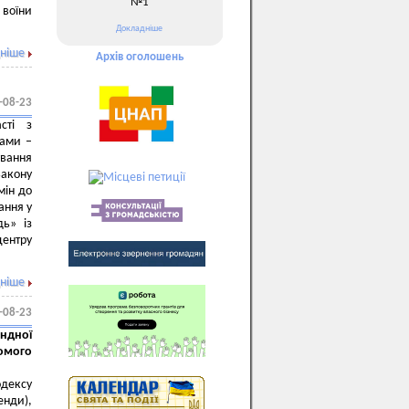
№1
 воїни
Докладніше
ніше
Архів оголошень
-08-23
асті з
бами –
вання
Закону
мін до
ання у
дь» із
центру
ніше
-08-23
ендної
омого
одексу
енди),