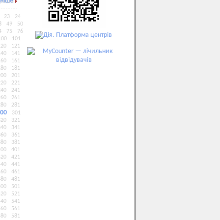
ніше
23
24
8
49
50
4
75
76
100
101
120
121
140
141
160
161
180
181
200
201
220
221
240
241
260
261
280
281
00
301
320
321
340
341
360
361
380
381
400
401
420
421
440
441
460
461
480
481
500
501
520
521
540
541
560
561
580
581