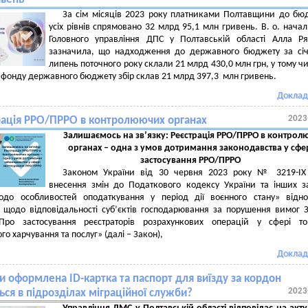
За сім місяців 2023 року платниками Полтавщини до бю
усіх рівнів спрямовано 32 млрд 95,1 млн гривень. В. о. нача
Головного управління ДПС у Полтавській області Алла Р
зазначила, що надходження до державного бюджету за сі
липень поточного року склали 21 млрд 430,0 млн грн, у тому чи
 фонду державного бюджету збір склав 21 млрд 397,3 млн гривень.
Доклад
2023
рація РРО/ПРРО в контролюючих органах
Залишаємось на зв’язку: Реєстрація РРО/ПРРО в контро
органах – одна з умов дотримання законодавства у сфе
застосування РРО/ПРРО
Законом України від 30 червня 2023 року № 3219-IX
внесення змін до Податкового кодексу України та інших з
одо особливостей оподаткування у період дії воєнного стану» відн
 щодо відповідальності суб’єктів господарювання за порушення вимог 
Про застосування реєстраторів розрахункових операцій у сфері тор
о харчування та послуг» (далі – Закон),
Доклад
и оформлена ID-картка та паспорт для виїзду за кордон
2023
ться в підрозділах міграційної служби?