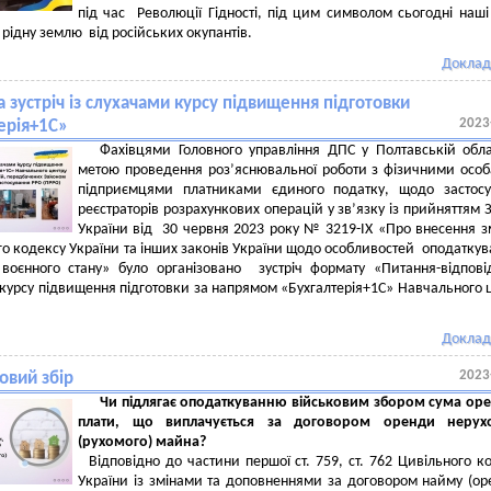
під час Революції Гідності, під цим символом сьогодні наші
рідну землю від російських окупантів.
Доклад
 зустріч із слухачами курсу підвищення підготовки
2023
ерія+1С»
Фахівцями Головного управління ДПС у Полтавській обл
метою проведення роз’яснювальної роботи з фізичними осо
підприємцями платниками єдиного податку, щодо застосу
реєстраторів розрахункових операцій у зв’язку із прийняттям 
України від 30 червня 2023 року № 3219-IX «Про внесення з
о кодексу України та інших законів України щодо особливостей оподаткув
 воєнного стану» було організовано зустріч формату «Питання-відпові
курсу підвищення підготовки за напрямом «Бухгалтерія+1С» Навчального 
Доклад
2023
овий збір
Чи підлягає оподаткуванню військовим збором сума ор
плати, що виплачується за договором оренди нерух
(рухомого) майна?
Відповідно до частини першої ст. 759, ст. 762 Цивільного к
України із змінами та доповненнями за договором найму (ор