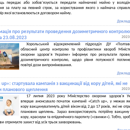
ць передає або зобов’язується передати наймачеві майно у володін
ня за плату на певний строк, за користування якого з наймача справл
мір якої встановлюється договором найму.
Доклад
мація про результати проведення дозиметричного контролю
2023
а 23.08.2023
Хорольський відокремлений підрозділ ДУ «Полтав
обласний центр контролю та профілактики хвороб Мініст
охорони здоров’я України» інформує про результати пров
дозиметричного контролю, щодо рівня потужності поглин
повітрі дози випромінювання.
Доклад
 up»: стартувала кампанія з вакцинації від кору дітей, які не
2023
и планового щеплення
17 липня 2023 року Міністерство охорони здоров'я Ук
вперше анонсувало початок кампанії «Catch up», у межах як
кору вакцинуватимуть дітей віком від 2 до 17 років, які не от
планових щеплень. Зараз використовують потрійну вакцину
кору, краснухи та епідемічного паротиту («свинки»). Тобто, зр
ви отримуєте захист від усіх трьох захворювань.