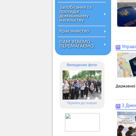
Запобігання та
протидія
домашньому
насильству
Краєзнавство
ПАМ’ЯТАЄМО.
ПЕРЕМАГАЄМО.
Управл
Випадкове фото
Державної 
Перейти до галереї
З Дне