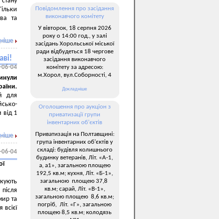
 стану
Повідомлення про засідання
Тільки
виконавчого комітету
тва та
У вівторок, 18 серпня 2026
року о 14:00 год., у залі
ніше
засідань Хорольської міської
ради відбудеться 18 чергове
аві!
засідання виконавчого
-06-04
комітету за адресою:
м.Хорол, вул.Соборності, 4
инули
раїни.
Докладніше
й для
сько-
Оголошення про аукціон з
 від 1
приватизації групи
інвентарних об’єктів
Приватизація на Полтавщині:
ніше
група інвентарних об’єктів у
складі: будівля колишнього
-06-04
будинку ветеранів, Літ. «А-1,
ої
а, а1», загальною площею
192,5 кв.м; кухня, Літ. «Б-1»,
ткують
загальною площею 37,8
кв.м; сарай, Літ. «В-1»,
після
загальною площею 8,6 кв.м;
мир та
погріб, Літ. «Г», загальною
 всієї
площею 8,5 кв.м; колодязь