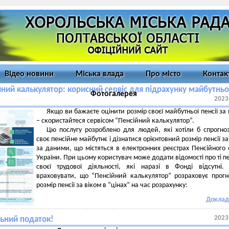
Відео новини
Міська влада
Про місто
Контак
ний калькулятор: корисний сервіс для підрахунку майбутньо
Фотогалерея
2023
Якщо ви бажаєте оцінити розмір своєї майбутньої пенсії за 
– скористайтеся сервісом “Пенсійний калькулятор”.
Цю послугу розроблено для людей, які хотіли б спрогно
своє пенсійне майбутнє і дізнатися орієнтовний розмір пенсії за
за даними, що містяться в електронних реєстрах Пенсійного
України. При цьому користувач може додати відомості про ті п
своєї трудової діяльності, які наразі в Фонді відсутні.
враховувати, що “Пенсійний калькулятор” розраховує прог
розмір пенсії за віком в “цінах” на час розрахунку:
Доклад
2023
ьний податок!