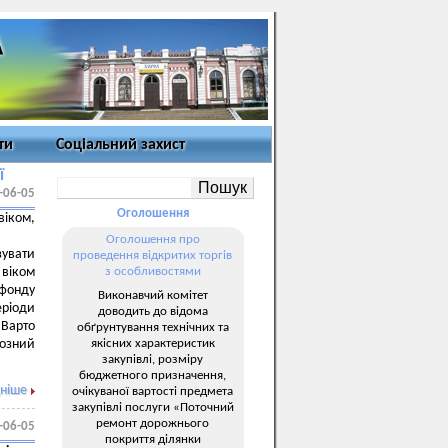
ти
Соціальний захист
ї
-06-05
Оголошення
віком,
Оголошення про
зувати
проведення відкритих торгів
 віком
з особливостями
 фонду
Виконавчий комітет
еріоди
доводить до відома
 Варто
обґрунтування технічних та
якісних характеристик
нозний
закупівлі, розміру
бюджетного призначення,
ніше
очікуваної вартості предмета
закупівлі послуги «Поточний
ремонт дорожнього
-06-05
покриття ділянки