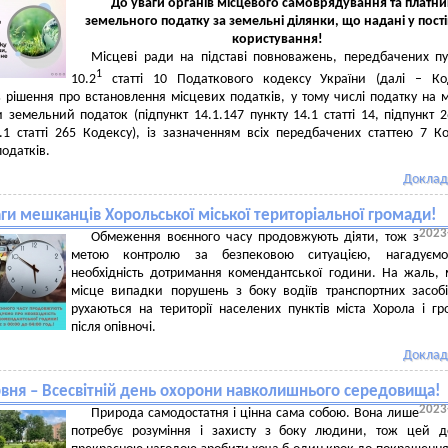
До уваги органів місцевого самоврядування та платни
земельного податку за земельні ділянки, що надані у пост
користування!
Місцеві ради на підставі повноважень, передбачених п
1
10.2
статті 10 Податкового кодексу України (далі – Код
рішення про встановлення місцевих податків, у тому числі податку на 
земельний податок (підпункт 14.1.147 пункту 14.1 статті 14, підпункт 2
.1 статті 265 Кодексу), із зазначенням всіх передбачених статтею 7 К
податків.
Доклад
ги мешканців Хорольської міської територіальної громади!
2023
Обмеження воєнного часу продовжують діяти, тож з
метою контролю за безпековою ситуацією, нагадуєм
необхідність дотримання комендантської години. На жаль,
місце випадки порушень з боку водіїв транспортних засобі
рухаються на території населених пунктів міста Хорола і г
після опівночі.
Доклад
рвня – Всесвітній день охорони навколишнього середовища!
2023
Природа самодостатня і цінна сама собою. Вона лише
потребує розуміння і захисту з боку людини, тож цей д