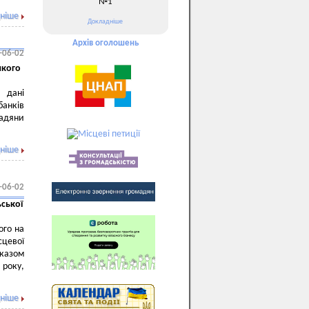
№1
ніше
Докладніше
Архів оголошень
-06-02
якого
 дані
банків
мадяни
ніше
-06-02
ської
ого на
цевої
Указом
 року,
ніше