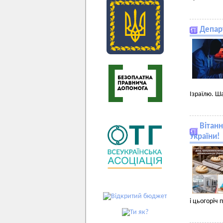
Департ
Ізраїлю. Ш
Вітан
України!
і цьогоріч 