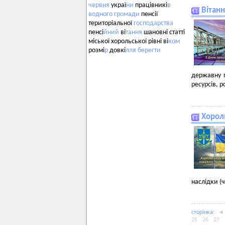
червня
украї
ни
працівникі
в
Вітанн
водного
громади
пенсії
територіальної
господарства
пенсі
йний
ві
тання
шановні статті
міської хорольської рівні ві
ком
розмі
р
довкі
лля
берегти
державну п
ресурсів, 
Хорол
наслідки (ч
сторiнка:
◄
25
26
27