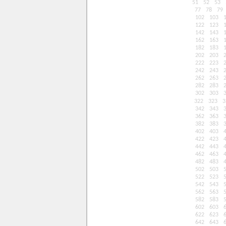
51
52
53
77
78
79
102
103
122
123
142
143
162
163
182
183
202
203
222
223
242
243
262
263
282
283
302
303
322
323
3
342
343
362
363
382
383
402
403
422
423
442
443
462
463
482
483
502
503
522
523
542
543
562
563
582
583
602
603
622
623
642
643