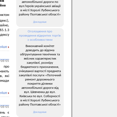
ків
автомобільної дороги по
ійне
вул.Героїв української авіації
в місті Хоролі Лубенського
району Полтавської області»
унктом
екс),
Докладніше
майно,
65.1.3
Оголошення про
одексу
проведення відкритих торгів
з особливостями
Виконавчий комітет
ніше
доводить до відома
обґрунтування технічних та
якісних характеристик
-06-05
закупівлі, розміру
о про
бюджетного призначення,
 мають
очікуваної вартості предмета
закупівлі послуги «Поточний
в, які
ремонт дорожнього
ромади
покриття ділянки
автомобільної дороги від
вул. Шевченка до вул.
ніше
Київська по вул. Соборності
в місті Хоролі Лубенського
району Полтавської області»
-06-05
ень є
Докладніше