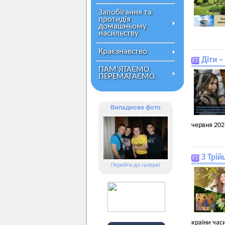
Запобігання та
протидія
домашньому
насильству
Краєзнавство
Діти –
ПАМ’ЯТАЄМО.
ПЕРЕМАГАЄМО.
Випадкове фото
червня 202
З Трі
Перейти до галереї
країни час