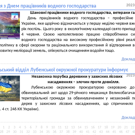
2023
я з Днем працівників водного господарства
Шановні працівники водного господарства, ветерани га
День працівників водного господарства – професійне 
України, яке щорічно відзначається у першу неділю червня вж
рік поспіль. Цього року в екологічному календарі свято припа
4 червня. Своєю наполегливою працею співробітники си
водного господарства на високому професійному рівні реал
олітику в сфері охорони та раціонального використання й відтворення 
розвитку меліорації земель, опікуються очищенням водойм тощо.
Доклад
ьський відділ Лубенської окружної прокуратури інформує
2023
Незаконна порубка
деревини у захисних лісових
насадженнях – злочин проти довкілля.
Лубенською окружною прокуратурою скеровано до
обвинувальний акт щодо 29-річного мешканця Великобагача
територіальної громади за обвинуваченням у незаконній п
дерев у захисних лісових насадженнях, що спричинило 
. 4 ст. 246 КК України).
Доклад
1
2
3
4
5
6
7
8
9
10
11
12
13
14
15
16
17
18
19
20
21
22
28
29
30
31
32
33
34
35
36
37
38
39
40
41
42
43
44
45
46
47
4