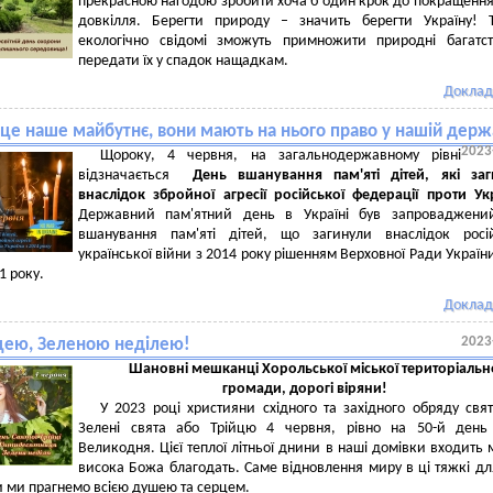
прекрасною нагодою зробити хоча б один крок до покращення
довкілля. Берегти природу – значить берегти Україну! 
екологічно свідомі зможуть примножити природні багатс
передати їх у спадок нащадкам.
Доклад
 це наше майбутнє, вони мають на нього право у нашій держ
2023
Щороку, 4 червня, на загальнодержавному рівні
відзначається
День вшанування пам'яті дітей, які заг
внаслідок збройної агресії російської федерації проти Ук
Державний пам'ятний день в Україні був запроваджени
вшанування пам'яті дітей, що загинули внаслідок росій
української війни з 2014 року рішенням Верховної Ради України
1 року.
Доклад
2023
йцею, Зеленою неділею!
Шановні мешканці Хорольської міської територіальн
громади, дорогі віряни!
У 2023 році християни східного та західного обряду свя
Зелені свята або Трійцю 4 червня, рівно на 50-й день 
Великодня. Цієї теплої літньої днини в наші домівки входить 
висока Божа благодать. Саме відновлення миру в ці тяжкі для
и ми прагнемо всією душею та серцем.