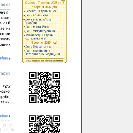
-06-02
лузі!
свято
е 20-й
дає на
стеми
ізують
водних
ніше
-06-02
 суду
нської
орубці
тяжкі
ніше
23
24
8
49
50