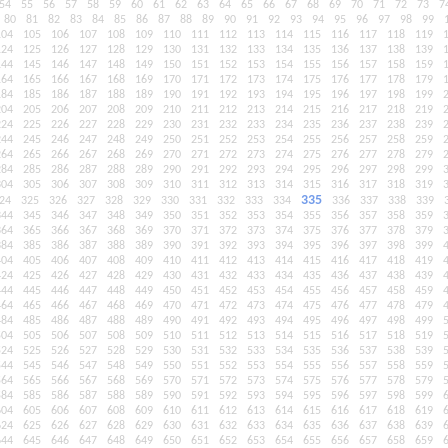
54
55
56
57
58
59
60
61
62
63
64
65
66
67
68
69
70
71
72
73
7
80
81
82
83
84
85
86
87
88
89
90
91
92
93
94
95
96
97
98
99
104
105
106
107
108
109
110
111
112
113
114
115
116
117
118
119
124
125
126
127
128
129
130
131
132
133
134
135
136
137
138
139
144
145
146
147
148
149
150
151
152
153
154
155
156
157
158
159
164
165
166
167
168
169
170
171
172
173
174
175
176
177
178
179
184
185
186
187
188
189
190
191
192
193
194
195
196
197
198
199
204
205
206
207
208
209
210
211
212
213
214
215
216
217
218
219
224
225
226
227
228
229
230
231
232
233
234
235
236
237
238
239
244
245
246
247
248
249
250
251
252
253
254
255
256
257
258
259
264
265
266
267
268
269
270
271
272
273
274
275
276
277
278
279
284
285
286
287
288
289
290
291
292
293
294
295
296
297
298
299
304
305
306
307
308
309
310
311
312
313
314
315
316
317
318
319
335
24
325
326
327
328
329
330
331
332
333
334
336
337
338
339
344
345
346
347
348
349
350
351
352
353
354
355
356
357
358
359
364
365
366
367
368
369
370
371
372
373
374
375
376
377
378
379
384
385
386
387
388
389
390
391
392
393
394
395
396
397
398
399
404
405
406
407
408
409
410
411
412
413
414
415
416
417
418
419
424
425
426
427
428
429
430
431
432
433
434
435
436
437
438
439
444
445
446
447
448
449
450
451
452
453
454
455
456
457
458
459
464
465
466
467
468
469
470
471
472
473
474
475
476
477
478
479
484
485
486
487
488
489
490
491
492
493
494
495
496
497
498
499
504
505
506
507
508
509
510
511
512
513
514
515
516
517
518
519
524
525
526
527
528
529
530
531
532
533
534
535
536
537
538
539
544
545
546
547
548
549
550
551
552
553
554
555
556
557
558
559
564
565
566
567
568
569
570
571
572
573
574
575
576
577
578
579
584
585
586
587
588
589
590
591
592
593
594
595
596
597
598
599
604
605
606
607
608
609
610
611
612
613
614
615
616
617
618
619
624
625
626
627
628
629
630
631
632
633
634
635
636
637
638
639
644
645
646
647
648
649
650
651
652
653
654
655
656
657
658
659