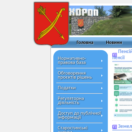
Головна
Новини
Пенсій
пенсії
Нормативно-
правова база
Обговорення
проєктів рішень
Податки
Регуляторна
діяльність
Доступ до публічної
інформації
Земел
Старостинські