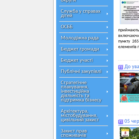
округи
Служба у справах
дітей
ОСББ
приймають 
включаючи 
Молодіжна рада
пункту 265
елементів 
Бюджет громади
Бюджет участі
До ува
Публічні закупівлі
Стратегічне
планування,
інвестиційна
діяльність та
підтримка бізнесу
Архітектура,
містобудування,
цивільний захист
05 че
Захист прав
споживачів