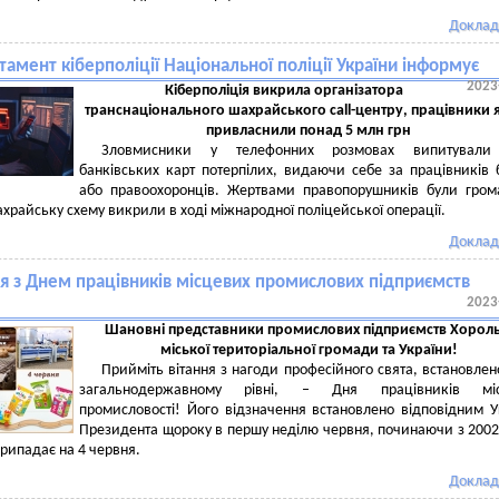
Доклад
амент кіберполіції Національної поліції України інформує
2023
Кіберполіція викрила організатора
транснаціонального шахрайського call-центру, працівники 
привласнили понад 5 млн грн
Зловмисники у телефонних розмовах випитували
банківських карт потерпілих, видаючи себе за працівників 
або правоохоронців. Жертвами правопорушників були гро
ахрайську схему викрили в ході міжнародної поліцейської операції.
Доклад
ня з Днем працівників місцевих промислових підприємств
2023
Шановні представники промислових підприємств Хороль
міської територіальної громади та України!
Прийміть вітання з нагоди професійного свята, встановлен
загальнодержавному рівні, – Дня працівників міс
промисловості! Його відзначення встановлено відповідним 
Президента щороку в першу неділю червня, починаючи з 2002
припадає на 4 червня.
Доклад