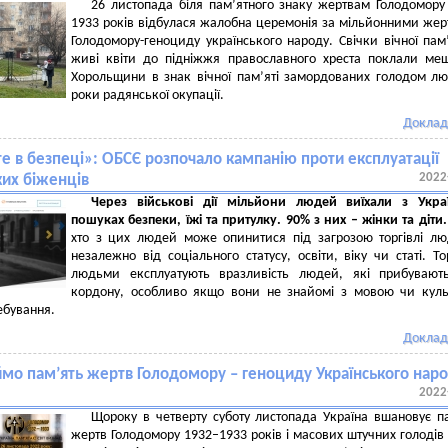
26 листопада біля пам’ятного знаку жертвам Голодомору
1933 років відбулася жалобна церемонія за мільйонними же
Голодомору-геноциду українського народу. Свічки вічної пам’
живі квіти до підніжжя православного хреста поклали ме
Хорольщини в знак вічної пам’яті замордованих голодом л
роки радянської окупації.
Доклад
те в безпеці»: ОБСЄ розпочало кампанію проти експлуатації
2022
ких біженців
Через військові дії мільйони людей виїхали з Укра
пошуках безпеки, їжі та притулку. 90% з них – жінки та діти
хто з цих людей може опинитися під загрозою торгівлі л
незалежно від соціального статусу, освіти, віку чи статі. То
людьми експлуатують вразливість людей, які прибувають
кордону, особливо якщо вони не знайомі з мовою чи кул
ебування.
Доклад
мо пам’ять жертв Голодомору – геноциду Українського наро
2022
Щороку в четверту суботу листопада Україна вшановує п
жертв Голодомору 1932–1933 років і масових штучних голодів