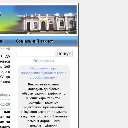
ти
Соціальний захист
-11-28
ся до
Оголошення
ється
т. 165
Оголошення про
кового
проведення відкритих торгів
КУ) до
з особливостями
атника
Виконавчий комітет
доводить до відома
обґрунтування технічних та
ніше
якісних характеристик
закупівлі, розміру
-11-28
бюджетного призначення,
у для
очікуваної вартості предмета
закупівлі послуги «Поточний
рат на
ремонт дорожнього
них за
покриття ділянки
вного