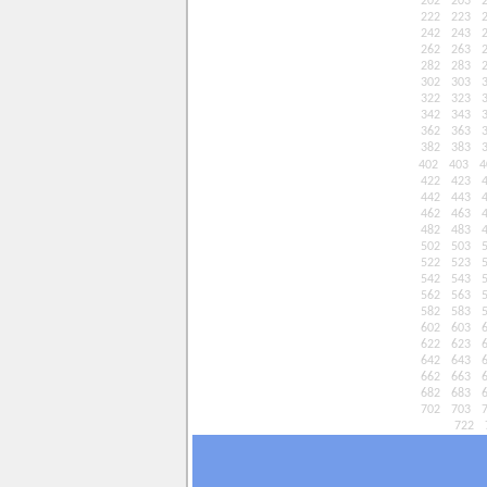
202
203
222
223
242
243
262
263
282
283
302
303
322
323
342
343
362
363
382
383
402
403
4
422
423
442
443
462
463
482
483
502
503
522
523
542
543
562
563
582
583
602
603
622
623
642
643
662
663
682
683
702
703
722