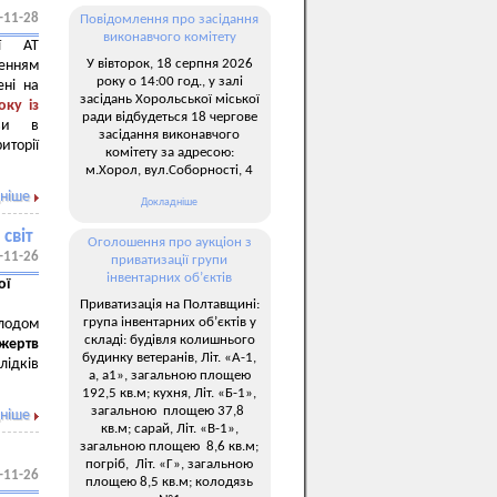
-11-28
Повідомлення про засідання
виконавчого комітету
ії АТ
У вівторок, 18 серпня 2026
енням
року о 14:00 год., у залі
ені на
засідань Хорольської міської
оку із
ради відбудеться 18 чергове
рви в
засідання виконавчого
торії
комітету за адресою:
м.Хорол, вул.Соборності, 4
ніше
Докладніше
світ
Оголошення про аукціон з
-11-26
приватизації групи
інвентарних об’єктів
ої
Приватизація на Полтавщині:
група інвентарних об’єктів у
лодом
складі: будівля колишнього
жертв
будинку ветеранів, Літ. «А-1,
лідків
а, а1», загальною площею
192,5 кв.м; кухня, Літ. «Б-1»,
загальною площею 37,8
ніше
кв.м; сарай, Літ. «В-1»,
загальною площею 8,6 кв.м;
погріб, Літ. «Г», загальною
-11-26
площею 8,5 кв.м; колодязь