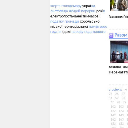
жертв
голодомору
украї
ни
листопада
людей
перерви
рокі
в
електропостачанні тимчасові
Законом Ук
податку
громади
хорольської
міської територіальної
пам&rsquo
грудня
(далі
народу
податкового
Разом
велика на
Перемагат
сторiнка:
◄
25
26
27
51
52
53
77
78
79
102
103
122
123
142
143
162
163
182
183