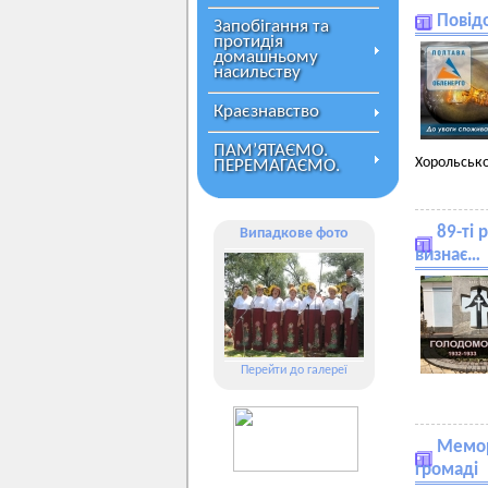
Повід
Запобігання та
протидія
домашньому
насильству
Краєзнавство
ПАМ’ЯТАЄМО.
Хорольсько
ПЕРЕМАГАЄМО.
89-ті 
Випадкове фото
визнає…
Перейти до галереї
Мемор
громаді