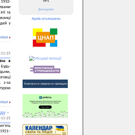
№1
 1932-
ртвами
Докладніше
яті та
шканці
Архів оголошень
юдей у
ніше
-11-25
їни в
.
Будь-
юдьми,
рговці
 з-за
ьтурою
ніше
ду –
-11-25
ам’ять
 1921–