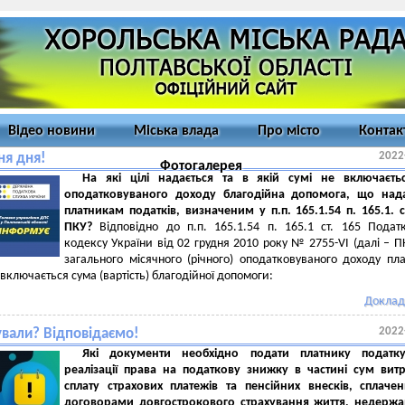
Відео новини
Міська влада
Про місто
Контак
2022
ня дня!
Фотогалерея
На які цілі надається та в якій сумі не включаєть
оподатковуваного доходу благодійна допомога, що нада
платникам податків, визначеним у п.п. 165.1.54
п. 165.1. с
ПКУ?
Відповідно до п.п. 165.1.54 п. 165.1 ст. 165 Подат
кодексу України від 02 грудня 2010 року № 2755-VI (далі – П
загального місячного (річного) оподатковуваного доходу пл
 включається сума (вартість) благодійної допомоги:
Доклад
2022
ували? Відповідаємо!
Які документи необхідно подати платнику податк
реалізації права на податкову знижку в частині сум вит
сплату страхових платежів та пенсійних внесків, сплаче
договорами довгострокового страхування життя, недержа