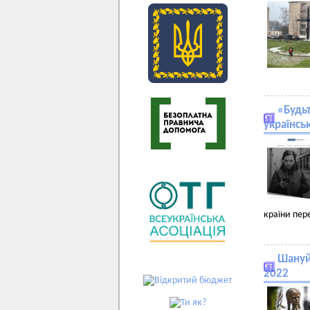
«Будь
українсь
країни пер
Шануй
2022