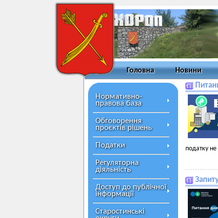
Головна
Новини
Питан
Нормативно-
правова база
Обговорення
проєктів рішень
Податки
податку не
Регуляторна
діяльність
Запит
Доступ до публічної
інформації
Старостинські