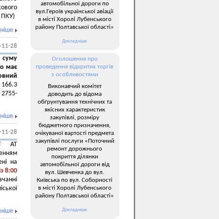
автомобільної дороги по
ового
вул.Героїв української авіації
– ПКУ)
в місті Хоролі Лубенського
району Полтавської області»
ніше
Докладніше
-11-28
 суму
Оголошення про
що має
проведення відкритих торгів
з особливостями
новний
. 166.3
Виконавчий комітет
 2755-
доводить до відома
обґрунтування технічних та
якісних характеристик
ніше
закупівлі, розміру
бюджетного призначення,
-11-28
очікуваної вартості предмета
закупівлі послуги «Поточний
ії АТ
ремонт дорожнього
енням
покриття ділянки
ені на
автомобільної дороги від
з 8:00
вул. Шевченка до вул.
ачанні
Київська по вул. Соборності
в місті Хоролі Лубенського
іської
району Полтавської області»
Докладніше
ніше