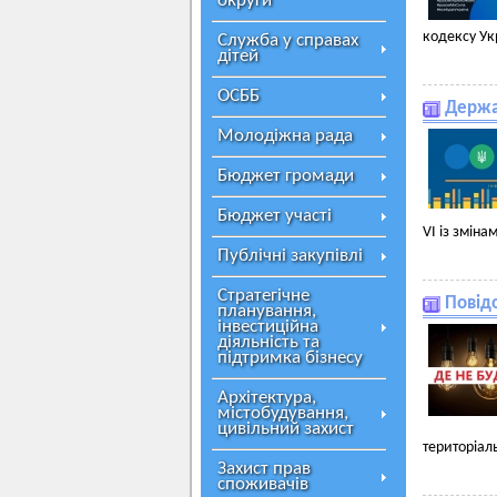
округи
кодексу Ук
Служба у справах
дітей
ОСББ
Держа
Молодіжна рада
Бюджет громади
Бюджет участі
VI із змін
Публічні закупівлі
Стратегічне
Повід
планування,
інвестиційна
діяльність та
підтримка бізнесу
Архітектура,
містобудування,
цивільний захист
територіал
Захист прав
споживачів