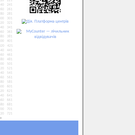
220
221
240
241
260
261
280
281
300
301
320
321
340
341
360
361
380
381
400
401
420
421
440
441
460
461
480
481
500
501
520
521
540
541
560
561
580
581
600
601
620
621
640
641
660
661
680
681
700
701
720
721
►