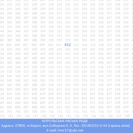
204
205
206
207
208
209
210
211
212
213
214
215
216
217
218
219
224
225
226
227
228
229
230
231
232
233
234
235
236
237
238
239
244
245
246
247
248
249
250
251
252
253
254
255
256
257
258
259
264
265
266
267
268
269
270
271
272
273
274
275
276
277
278
279
284
285
286
287
288
289
290
291
292
293
294
295
296
297
298
299
304
305
306
307
308
309
310
311
312
313
314
315
316
317
318
319
324
325
326
327
328
329
330
331
332
333
334
335
336
337
338
339
344
345
346
347
348
349
350
351
352
353
354
355
356
357
358
359
364
365
366
367
368
369
370
371
372
373
374
375
376
377
378
379
384
385
386
387
388
389
390
391
392
393
394
395
396
397
398
399
412
04
405
406
407
408
409
410
411
413
414
415
416
417
418
419
424
425
426
427
428
429
430
431
432
433
434
435
436
437
438
439
444
445
446
447
448
449
450
451
452
453
454
455
456
457
458
459
464
465
466
467
468
469
470
471
472
473
474
475
476
477
478
479
484
485
486
487
488
489
490
491
492
493
494
495
496
497
498
499
504
505
506
507
508
509
510
511
512
513
514
515
516
517
518
519
524
525
526
527
528
529
530
531
532
533
534
535
536
537
538
539
544
545
546
547
548
549
550
551
552
553
554
555
556
557
558
559
564
565
566
567
568
569
570
571
572
573
574
575
576
577
578
579
584
585
586
587
588
589
590
591
592
593
594
595
596
597
598
599
604
605
606
607
608
609
610
611
612
613
614
615
616
617
618
619
624
625
626
627
628
629
630
631
632
633
634
635
636
637
638
639
644
645
646
647
648
649
650
651
652
653
654
655
656
657
658
659
664
665
666
667
668
669
670
671
672
673
674
675
676
677
678
679
684
685
686
687
688
689
690
691
692
693
694
695
696
697
698
699
704
705
706
707
708
709
710
711
712
713
714
715
716
717
718
719
723
724
725
726
727
728
729
730
731
732
733
734
735
736
737
738
ХОРОЛЬСЬКА МІСЬКА РАДА
Адреса: 37800, м.Хорол, вул.Соборності, 4, Тел.: (05362)33-3-44 (гаряча лінія),
E-mail:
hmr37@ukr.net