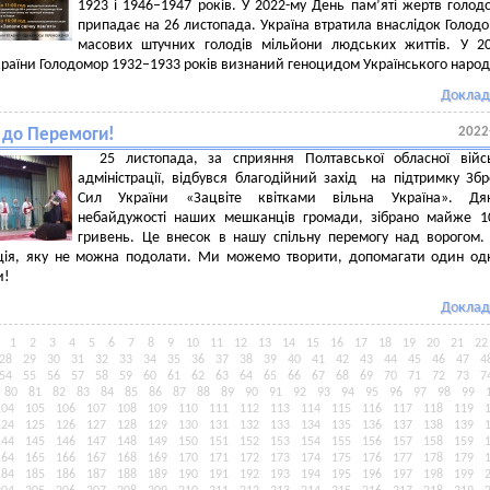
1923 і 1946–1947 років. У 2022-му День пам’яті жертв голод
припадає на 26 листопада. Україна втратила внаслідок Голодо
масових штучних голодів мільйони людських життів. У 2
раїни Голодомор 1932–1933 років визнаний геноцидом Українського народ
Доклад
2022
 до Перемоги!
25 листопада, за сприяння Полтавської обласної війс
адміністрації, відбувся благодійний захід на підтримку Зб
Сил України «Зацвіте квітками вільна Україна». Дя
небайдужості наших мешканців громади, зібрано майже 1
гривень. Це внесок в нашу спільну перемогу над ворогом
ція, яку не можна подолати. Ми можемо творити, допомагати один од
и!
Доклад
1
2
3
4
5
6
7
8
9
10
11
12
13
14
15
16
17
18
19
20
21
22
28
29
30
31
32
33
34
35
36
37
38
39
40
41
42
43
44
45
46
47
4
54
55
56
57
58
59
60
61
62
63
64
65
66
67
68
69
70
71
72
73
7
80
81
82
83
84
85
86
87
88
89
90
91
92
93
94
95
96
97
98
99
104
105
106
107
108
109
110
111
112
113
114
115
116
117
118
119
124
125
126
127
128
129
130
131
132
133
134
135
136
137
138
139
144
145
146
147
148
149
150
151
152
153
154
155
156
157
158
159
164
165
166
167
168
169
170
171
172
173
174
175
176
177
178
179
184
185
186
187
188
189
190
191
192
193
194
195
196
197
198
199