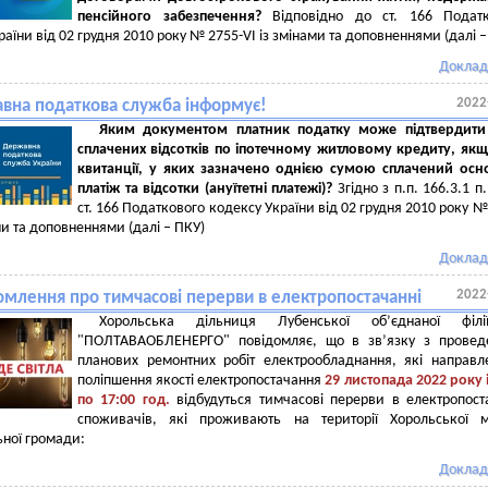
пенсійного забезпечення?
Відповідно до ст. 166 Податк
раїни від 02 грудня 2010 року № 2755-VI із змінами та доповненнями (далі 
Доклад
2022
вна податкова служба інформує!
Яким документом платник податку може підтвердити
сплачених відсотків по іпотечному житловому кредиту, як
квитанції, у яких зазначено однією сумою сплачений ос
платіж та відсотки (ануїтетні платежі)?
Згідно з п.п. 166.3.1 п
ст. 166 Податкового кодексу України від 02 грудня 2010 року №
ами та доповненнями (далі – ПКУ)
Доклад
2022
омлення про тимчасові перерви в електропостачанні
Хорольська дільниця Лубенської об’єднаної філ
"ПОЛТАВАОБЛЕНЕРГО" повідомляє, що в зв’язку з провед
планових ремонтних робіт електрообладнання, які направл
поліпшення якості електропостачання
29
листопада 2022 року і
по 17:00 год.
відбудуться тимчасові перерви в електропост
споживачів, які проживають на території Хорольської м
ьної громади:
Доклад