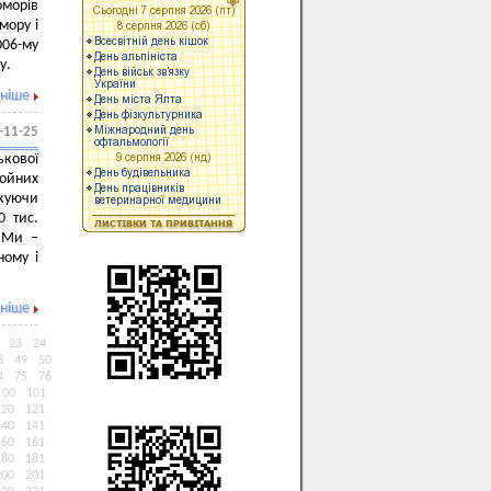
оморів
мору і
006-му
у.
ніше
-11-25
ькової
ройних
куючи
0 тис.
. Ми –
ному і
ніше
23
24
8
49
50
4
75
76
100
101
120
121
140
141
160
161
180
181
200
201