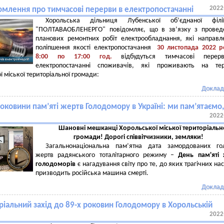
2022
омлення про тимчасові перерви в електропостачанні
Хорольська дільниця Лубенської об’єднаної філ
"ПОЛТАВАОБЛЕНЕРГО" повідомляє, що в зв’язку з провед
планових ремонтних робіт електрообладнання, які направл
поліпшення якості електропостачання
30 листопада 2022 р
8:00 по 17:00 год.
відбудуться тимчасові пере
електропостачанні споживачів, які проживають на тери
ї міської територіальної громади:
Доклад
роковини пам’яті жертв Голодомору в Україні: ми пам’ятаємо, 
2022
Шановні мешканці Хорольської міської територіальн
громади! Дорогі співвітчизники, земляки!
Загальнонаціональна пам’ятна дата замордованих го
жертв радянського тоталітарного режиму –
День пам'яті 
голодоморів
є нагадування світу про те, до яких трагічних нас
призводить російська машина смерті.
Доклад
іальний захід до 89-х роковин Голодомору в Хорольській
2022