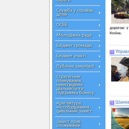
округи
Служба у справах
дітей
ОСББ
дорогою у
Козіна.
Молодіжна рада
Бюджет громади
Управ
Бюджет участі
Публічні закупівлі
Стратегічне
планування,
інвестиційна
діяльність та
підтримка бізнесу
Шанов
Архітектура,
містобудування,
цивільний захист
Захист прав
споживачів