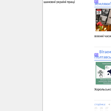
шановні україні праці
земляки
воєнні час
Вітає
Полтавсь
Хорольсько
сторiнка:
◄
25
26
27