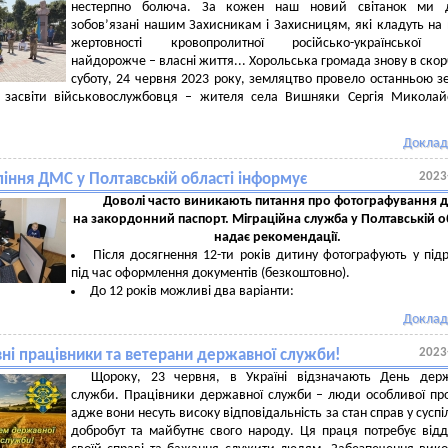
нестерпно болюча. За кожен наш новий світанок ми д
зобов’язані нашим Захисникам і Захисницям, які кладуть на 
жертовності кровопролитної російсько-української 
найдорожче – власні життя... Хорольська громада знову в скорб
суботу, 24 червня 2023 року, земляцтво провело останньою 
 засвіти військовослужбовця – жителя села Вишняки Сергія Миколай
Доклад
2023
ління ДМС у Полтавській області інформує
Доволі часто виникають питання про фотографування д
на закордонний паспорт. Міграційна служба у Полтавській о
надає рекомендації.
Після досягнення 12-ти років дитину фотографують у підр
під час оформлення документів (безкоштовно).
До 12 років можливі два варіанти:
Доклад
2023
ні працівники та ветерани державної служби!
Щороку, 23 червня, в Україні відзначають День держ
служби. Працівники державної служби – люди особливої про
адже вони несуть високу відповідальність за стан справ у суспіл
добробут та майбутнє свого народу. Ця праця потребує відд