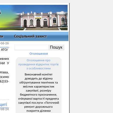
ти
Соціальний захист
-06-26
в АТО/
Оголошення
ивних
Оголошення про
ЇНИ У
проведення відкритих торгів
з особливостями
лтава,
Виконавчий комітет
росимо
доводить до відома
62)33-
обґрунтування технічних та
якісних характеристик
закупівлі, розміру
бюджетного призначення,
очікуваної вартості предмета
закупівлі послуги «Поточний
щиті
ремонт дорожнього
-06-24
покриття ділянки