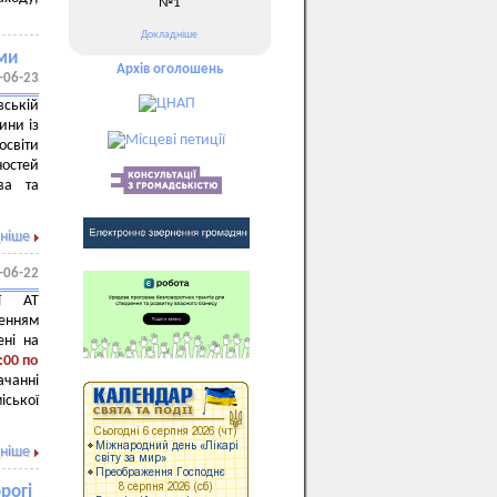
№1
Докладніше
ами
Архів оголошень
-06-23
вській
ини із
освіти
ностей
ва та
ніше
-06-22
ії АТ
енням
ені на
:00 по
ачанні
іської
ніше
рогі