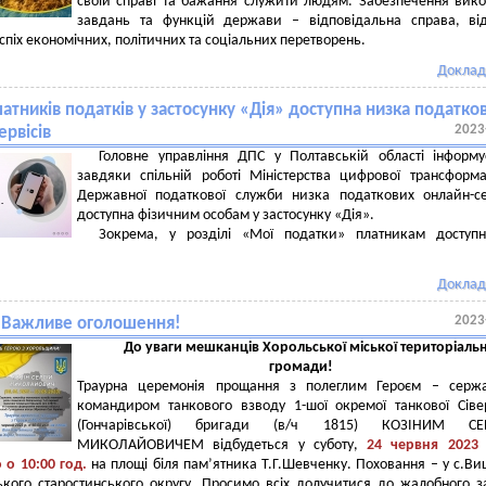
своїй справі та бажання служити людям. Забезпечення вик
завдань та функцій держави – відповідальна справа, ві
спіх економічних, політичних та соціальних перетворень.
Доклад
атників податків у застосунку «Дія» доступна низка податко
2023
ервісів
Головне управління ДПС у Полтавській області інформ
завдяки спільній роботі Міністерства цифрової трансформа
Державної податкової служби низка податкових онлайн-се
доступна фізичним особам у застосунку «Дія».
Зокрема, у розділі «Мої податки» платникам доступні
Доклад
2023
! Важливе оголошення!
До уваги мешканців Хорольської міської територіальн
громади!
Траурна церемонія прощання з полеглим Героєм – сержа
командиром танкового взводу 1-шої окремої танкової Сіве
(Гончарівської) бригади (в/ч 1815) КОЗІНИМ СЕ
МИКОЛАЙОВИЧЕМ відбудеться у суботу,
24 червня 2023 
 о 10:00 год.
на площі біля пам’ятника Т.Г.Шевченку. Поховання – у с.В
кого старостинського округу. Просимо всіх долучитися до жалобного з