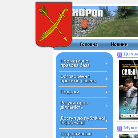
Головна
Новини
До ува
Нормативно-
правова база
Обговорення
проєктів рішень
Податки
Регуляторна
діяльність
Доступ до публічної
інформації
Мужній
Старостинські