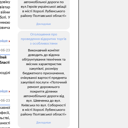
овіку
автомобільної дороги по
вул.Героїв української авіації
вівтар
в місті Хоролі Лубенського
війни
району Полтавської області»
оті. У
земною
Докладніше
овича
Оголошення про
проведення відкритих торгів
ніше
з особливостями
Виконавчий комітет
-06-23
доводить до відома
ітей
обґрунтування технічних та
бласті
якісних характеристик
закупівлі, розміру
озділі
бюджетного призначення,
очікуваної вартості предмета
закупівлі послуги «Поточний
ремонт дорожнього
ніше
покриття ділянки
автомобільної дороги від
вул. Шевченка до вул.
-06-23
Київська по вул. Соборності
авної
в місті Хоролі Лубенського
фесії,
району Полтавської області»
ьстві,
Докладніше
аності