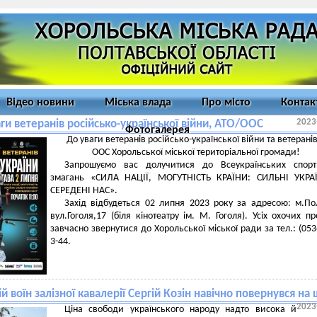
Відео новини
Міська влада
Про місто
Контак
2023
ги ветеранів російсько-української війни, АТО/ООС
Фотогалерея
До уваги ветеранів російсько-української війни та ветерані
ООС Хорольської міської територіальної громади!
Запрошуємо вас долучитися до Всеукраїнських спорт
змагань «СИЛА НАЦІЇ, МОГУТНІСТЬ КРАЇНИ: СИЛЬНІ УКРА
СЕРЕДЕНІ НАС».
Захід відбудеться 02 липня 2023 року за адресою: м.По
вул.Гоголя,17 (біля кінотеатру ім. М. Гоголя). Усіх охочих п
завчасно звернутися до Хорольської міської ради за тел.: (053
3-44.
 воїн залізної кавалерії Сергій Козін навічно повернувся на 
2023
Ціна свободи українського народу надто висока й