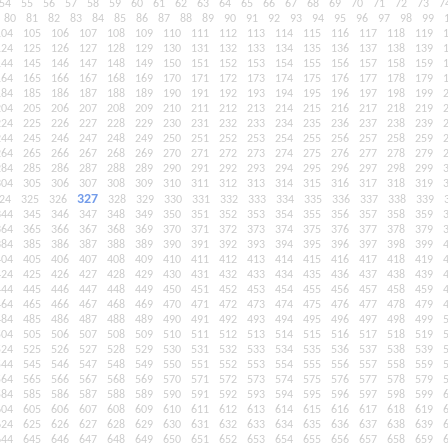
54
55
56
57
58
59
60
61
62
63
64
65
66
67
68
69
70
71
72
73
7
80
81
82
83
84
85
86
87
88
89
90
91
92
93
94
95
96
97
98
99
104
105
106
107
108
109
110
111
112
113
114
115
116
117
118
119
124
125
126
127
128
129
130
131
132
133
134
135
136
137
138
139
144
145
146
147
148
149
150
151
152
153
154
155
156
157
158
159
164
165
166
167
168
169
170
171
172
173
174
175
176
177
178
179
184
185
186
187
188
189
190
191
192
193
194
195
196
197
198
199
204
205
206
207
208
209
210
211
212
213
214
215
216
217
218
219
224
225
226
227
228
229
230
231
232
233
234
235
236
237
238
239
244
245
246
247
248
249
250
251
252
253
254
255
256
257
258
259
264
265
266
267
268
269
270
271
272
273
274
275
276
277
278
279
284
285
286
287
288
289
290
291
292
293
294
295
296
297
298
299
304
305
306
307
308
309
310
311
312
313
314
315
316
317
318
319
327
24
325
326
328
329
330
331
332
333
334
335
336
337
338
339
344
345
346
347
348
349
350
351
352
353
354
355
356
357
358
359
364
365
366
367
368
369
370
371
372
373
374
375
376
377
378
379
384
385
386
387
388
389
390
391
392
393
394
395
396
397
398
399
404
405
406
407
408
409
410
411
412
413
414
415
416
417
418
419
424
425
426
427
428
429
430
431
432
433
434
435
436
437
438
439
444
445
446
447
448
449
450
451
452
453
454
455
456
457
458
459
464
465
466
467
468
469
470
471
472
473
474
475
476
477
478
479
484
485
486
487
488
489
490
491
492
493
494
495
496
497
498
499
504
505
506
507
508
509
510
511
512
513
514
515
516
517
518
519
524
525
526
527
528
529
530
531
532
533
534
535
536
537
538
539
544
545
546
547
548
549
550
551
552
553
554
555
556
557
558
559
564
565
566
567
568
569
570
571
572
573
574
575
576
577
578
579
584
585
586
587
588
589
590
591
592
593
594
595
596
597
598
599
604
605
606
607
608
609
610
611
612
613
614
615
616
617
618
619
624
625
626
627
628
629
630
631
632
633
634
635
636
637
638
639
644
645
646
647
648
649
650
651
652
653
654
655
656
657
658
659