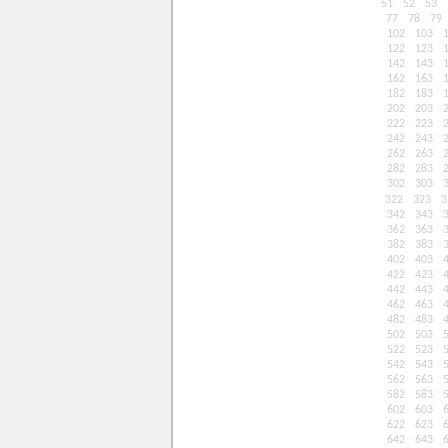
51
52
53
77
78
79
102
103
122
123
142
143
162
163
182
183
202
203
222
223
242
243
262
263
282
283
302
303
322
323
3
342
343
362
363
382
383
402
403
422
423
442
443
462
463
482
483
502
503
522
523
542
543
562
563
582
583
602
603
622
623
642
643