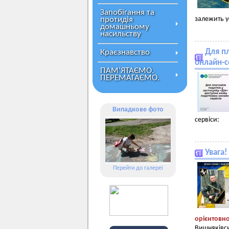
Запобігання та
протидія
залежить у
домашньому
насильству
Для пл
Краєзнавство
онлайн-с
ПАМ’ЯТАЄМО.
ПЕРЕМАГАЄМО.
Випадкове фото
сервіси:
Увага
Перейти до галереї
орієнтовно
Вишняківсь