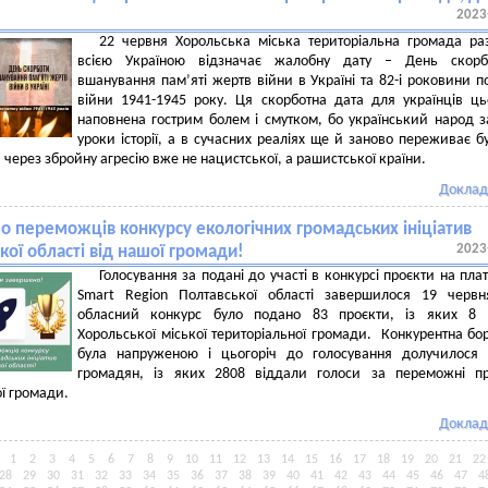
2023
!
22 червня Хорольська міська територіальна громада ра
всією Україною відзначає жалобну дату – День скорб
вшанування пам’яті жертв війни в Україні та 82-і роковини п
війни 1941-1945 року. Ця скорботна дата для українців ць
наповнена гострим болем і смутком, бо український народ з
уроки історії, а в сучасних реаліях ще й заново переживає б
и через збройну агресію вже не нацистської, а рашистської країни.
Доклад
мо переможців конкурсу екологічних громадських ініціатив
2023
кої області від нашої громади!
Голосування за подані до участі в конкурсі проєкти на пла
Smart Region Полтавської області завершилося 19 червн
обласний конкурс було подано 83 проєкти, із яких 8 
Хорольської міської територіальної громади. Конкурентна бо
була напруженою і цьогоріч до голосування долучилося 
громадян, із яких 2808 віддали голоси за переможні пр
ї громади.
Доклад
1
2
3
4
5
6
7
8
9
10
11
12
13
14
15
16
17
18
19
20
21
22
28
29
30
31
32
33
34
35
36
37
38
39
40
41
42
43
44
45
46
47
4