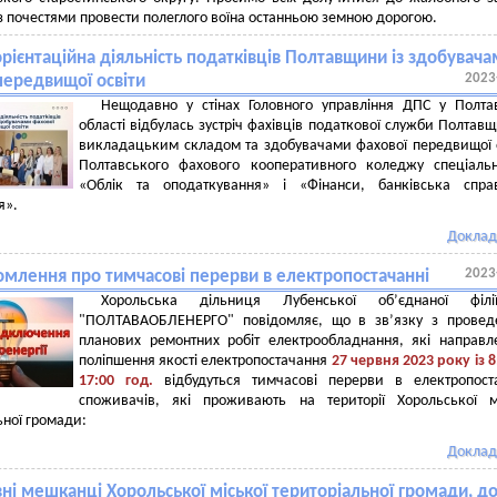
і з почестями провести полеглого воїна останньою земною дорогою.
рієнтаційна діяльність податківців Полтавщини із здобувач
2023
передвищої освіти
Нещодавно у стінах Головного управління ДПС у Полта
області відбулась зустріч фахівців податкової служби Полтавщ
викладацьким складом та здобувачами фахової передвищої 
Полтавського фахового кооперативного коледжу спеціаль
«Облік та оподаткування» і «Фінанси, банківська спра
я».
Доклад
2023
омлення про тимчасові перерви в електропостачанні
Хорольська дільниця Лубенської об’єднаної філ
"ПОЛТАВАОБЛЕНЕРГО" повідомляє, що в зв’язку з провед
планових ремонтних робіт електрообладнання, які направл
поліпшення якості електропостачання
27 червня 2023
року із 8
17:00 год.
відбудуться тимчасові перерви в електропост
споживачів, які проживають на території Хорольської м
ьної громади:
Доклад
і мешканці Хорольської міської територіальної громади, до