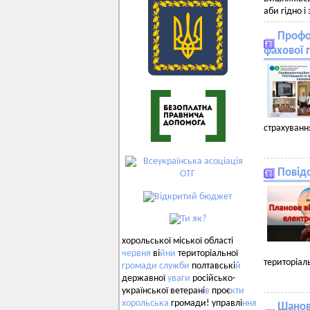
аби гідно 
Профо
фахової 
страхуванн
Повід
хорольської міської області
червня
ві
йни
територіальної
територіал
громади
служби
полтавські
й
державної
уваги
російсько-
української ветерані
в
проє
кти
хорольська
громади! управлі
ння
Шановн