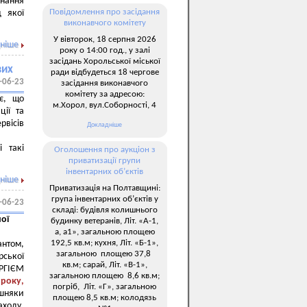
онання
Повідомлення про засідання
д якої
виконавчого комітету
У вівторок, 18 серпня 2026
ніше
року о 14:00 год., у залі
засідань Хорольської міської
вих
ради відбудеться 18 чергове
-06-23
засідання виконавчого
комітету за адресою:
ує, що
м.Хорол, вул.Соборності, 4
ції та
рвісів
Докладніше
 такі
Оголошення про аукціон з
приватизації групи
інвентарних об’єктів
ніше
Приватизація на Полтавщині:
група інвентарних об’єктів у
-06-23
складі: будівля колишнього
ої
будинку ветеранів, Літ. «А-1,
а, а1», загальною площею
192,5 кв.м; кухня, Літ. «Б-1»,
нтом,
загальною площею 37,8
рської
кв.м; сарай, Літ. «В-1»,
РГІЄМ
загальною площею 8,6 кв.м;
року,
погріб, Літ. «Г», загальною
ишняки
площею 8,5 кв.м; колодязь
аходу,