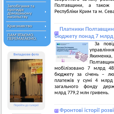
Полтавщини, а також Х
Запобігання та
протидія
Республіки Крим та м. Сев
домашньому
насильству
Краєзнавство
Платники Полтавщин
ПАМ’ЯТАЄМО.
бюджету понад 7 млрд
ПЕРЕМАГАЄМО.
За пові
управління
Випадкове фото
Якименка, 
Полтавщ
мобілізовано 7 млрд 48
бюджету за січень – лю
платежів у сумі 4 млрд
загального фонду дер
млрд 779,2 млн гривень.
Перейти до галереї
Фронтові історії роз