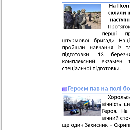
На Полт
склали 
наступн
Протяго
перші п
штурмової бригади Наці
пройшли навчання із та
підготовки. 13 берез
комплексний екзамен 
спеціальної підготовки.
Героєм пав на полі бо
Хороль
вічність щ
Героя. На
вічний спо
ще один Захисник – Скрипн