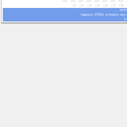
702
703
704
705
706
707
708
709
722
723
724
725
726
727
728
ХОР
Адреса: 37800, м.Хорол, вул.С
E