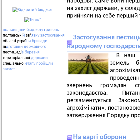
народові. Саме вони перши
на захист держави, у скла
прийняли на себе перший у
полтавщини
бюджету
гривень
полтавські
й
зв’
язку
застосування
Застосування пестицид
області украї
ни
бригади
народному господарств
пі
дготовки
державного
пестициді
в
березня
В наш ч
територіальної
держави
земель б
спеціальної
етапу
пройшли
захист
агрохімі
проведенн
звернень громадян ст
законодавства. Пита
регламентується Зако
агрохімікати», постаново
затвердження Порядку пр
На варті оборони