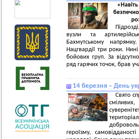
«Навіть
безпечн
ро
Підрозд
вузли та артилерійс
Бахмутському напрямку.
Нацгвардії три роки. Нині
бойових груп. За відсутн
ряд гарячих точок, брав уча
14 березня – День ук
Свято сп
сміливих,
суверен
територі
добровол
героїзму, самовідданості