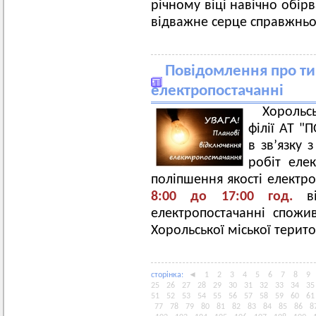
річному віці навічно обір
відважне серце справжньо
Повідомлення про ти
електропостачанні
Хорольс
філії АТ 
в зв’язку
робіт еле
поліпшення якості електр
8
:00
д
о
17
:00 год.
в
електропостачанні спожив
Хорольської міської терит
сторiнка:
◄
1
2
3
4
5
6
7
8
9
25
26
27
28
29
30
31
32
33
34
35
51
52
53
54
55
56
57
58
59
60
61
77
78
79
80
81
82
83
84
85
86
8