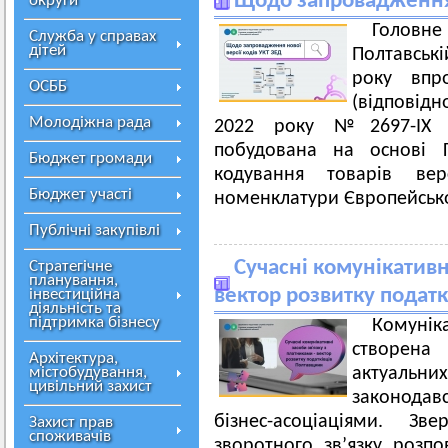
Щодо запровадження 
округи
Голов
Служба у справах
дітей
Полтавські
року впр
ОСББ
(відповідн
Молодіжна рада
2022 року №2697-IX 
побудована на основі Г
Бюджет громади
кодування товарів ве
Бюджет участі
номенклатури Європейсько
Публічні закупівлі
Сучасні комунікативн
Стратегічне
планування,
вектор розвитку подат
інвестиційна
діяльність та
підтримка бізнесу
Комуні
створена
Архітектура,
містобудування,
актуальни
цивільний захист
законодавс
бізнес-асоціаціями. 
Захист прав
споживачів
зворотного зв’язку розпо