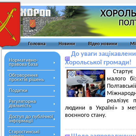
Головна
Новини
Відео новини
Мі
До уваги зацікавлени
Нормативно-
Хорольської громади!
правова база
Стартує
Обговорення
малого біз
проєктів рішень
Полтавськ
Податки
Міжнародна
реалізує 
Регуляторна
діяльність
людини в Україні» з ме
воєнного стану.
Доступ до публічної
інформації
Старостинські