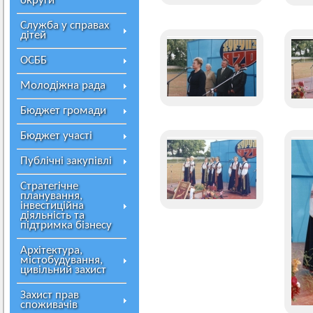
округи
Служба у справах
дітей
ОСББ
Молодіжна рада
Бюджет громади
Бюджет участі
Публічні закупівлі
Стратегічне
планування,
інвестиційна
діяльність та
підтримка бізнесу
Архітектура,
містобудування,
цивільний захист
Захист прав
споживачів