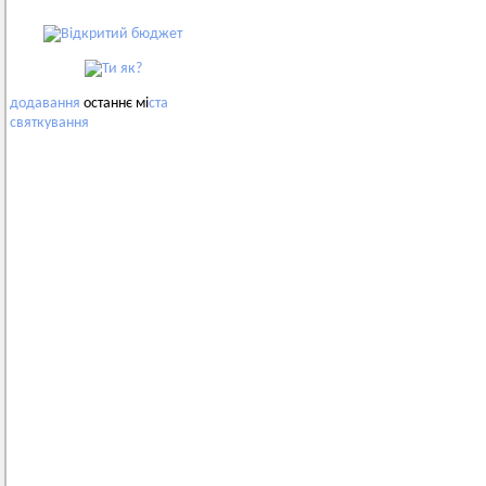
додавання
останнє мі
ста
святкування