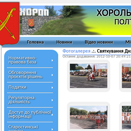
Головна
Новини
Відео новини
Мі
Фотогалерея
.:. Святкування Дн
Останнє додавання: 2012-10-07 20:49:21
Нормативно-
правова база
Обговорення
проєктів рішень
Податки
Регуляторна
діяльність
Доступ до публічної
інформації
Старостинські