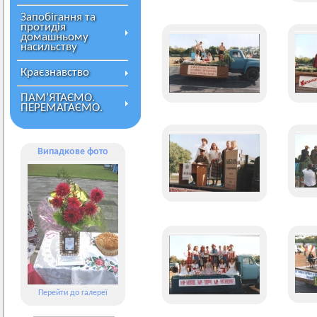
Запобігання та
протидія
домашньому
насильству
Краєзнавство
ПАМ’ЯТАЄМО.
ПЕРЕМАГАЄМО.
Випадкове фото
Перейти до галереї