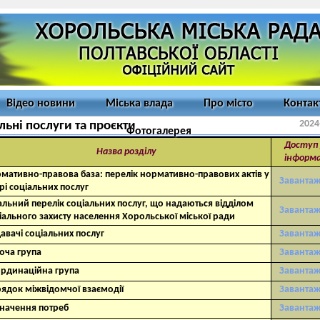
Відео новини
Міська влада
Про місто
Контак
2024
льні послуги та проєкти
Фотогалерея
Доступ
Назва розділу
інформа
мативно-правова база: перелік нормативно-правових актів у
Заванта
рі соціальних послуг
альний перелік соціальних послуг, що надаються відділом
Заванта
іального захисту населення Хорольської міської ради
авачі соціальних послуг
Заванта
оча група
Заванта
рдинаційна група
Заванта
ядок міжвідомчої взаємодії
Заванта
начення потреб
Заванта