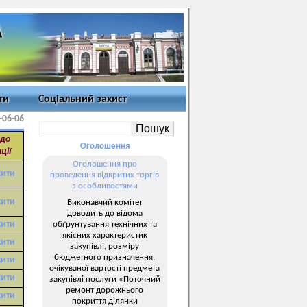
ти
Соціальний захист
-06-06
 до
Оголошення
ції
Оголошення про
жити
проведення відкритих торгів
з особливостями
жити
Виконавчий комітет
доводить до відома
жити
обґрунтування технічних та
якісних характеристик
жити
закупівлі, розміру
бюджетного призначення,
жити
очікуваної вартості предмета
жити
закупівлі послуги «Поточний
ремонт дорожнього
жити
покриття ділянки