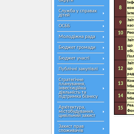
округи
Інф
8
кон
Служба у справах
інт
дітей
Зві
9
ОСББ
нас
10
Реє
Молодіжна рада
Зві
що 
Бюджет громади
11
обс
Пол
Бюджет участі
Зві
12
Публічні закупівлі
що 
рад
Стратегічне
Кон
13
планування,
Мін
інвестиційна
діяльність та
Кон
14
підтримка бізнесу
Мін
Реа
Архітектура,
15
Фон
містобудування,
цивільний захист
Захист прав
споживачів