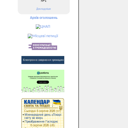
№1
Докладніше
Архів оголошень