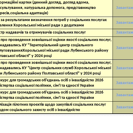
ормаційні картки (денний догляд, догляд вдома,
сультування, натуральна допомога, представництво
Заванта
ересів,соціальна адаптація)
т за результатами визначення потреб у соціальних послугах
Заванта
елення Хорольської міської ради з додатками
стр надавачів та отримувачів соціальних послуг
Заванта
т про проведення зовнішньої оцінки якості соціальних послуг,
надавались КУ "Територіальний центр соціального
Заванта
луговуванняХорольської міської ради Лубенського району
тавської області" у 2024 році
т про проведення зовнішньої оцінки якості соціальних послуг,
надавались КУ "Центр соціальних служб Хорольської міської
Заванта
и Лубенського району Полтавської області" у 2024 році
курс для громадських об'єднань осіб з інвалідністю 2026
Заванта
істертва соціальної політики, сім'ї та єдності України
курс для громадських об'єднань осіб з інвалідністю 2026
Заванта
істертва соціальної політики, сім'ї та єдності України
лізація пілотних проєктів щодо закупівлі соціальних послуг
Заванта
дом соціального захисту осіб з інвалідністю