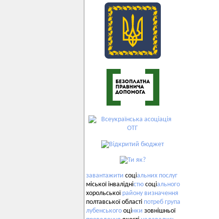
завантажити
соці
альних
послуг
міської інвалідні
стю
соці
ального
хорольської
району
визначення
полтавської області
потреб
група
лубенського
оці
нки
зовнішньої