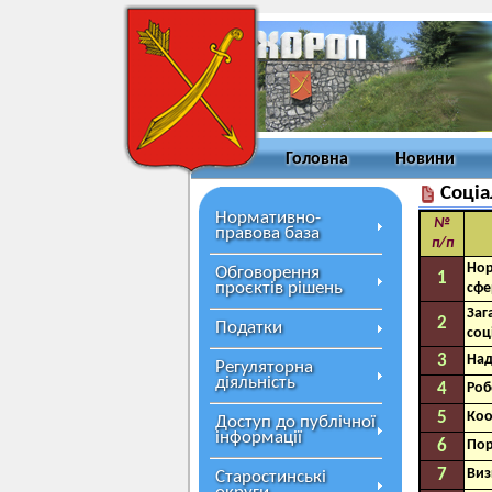
Головна
Новини
Соціа
Нормативно-
№
правова база
п/п
Нор
Обговорення
1
проєктів рішень
сфе
Заг
2
Податки
соц
3
Над
Регуляторна
діяльність
4
Роб
5
Коо
Доступ до публічної
інформації
6
Пор
7
Виз
Старостинські