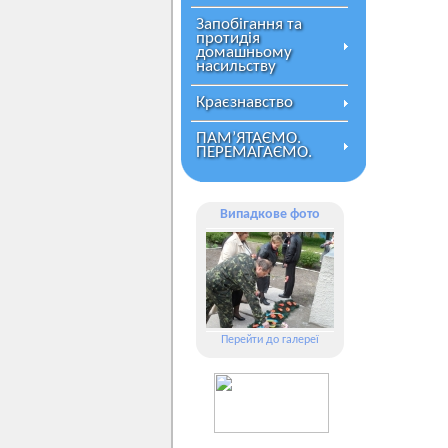
Запобігання та
протидія
домашньому
насильству
Краєзнавство
ПАМ’ЯТАЄМО.
ПЕРЕМАГАЄМО.
Випадкове фото
Перейти до галереї