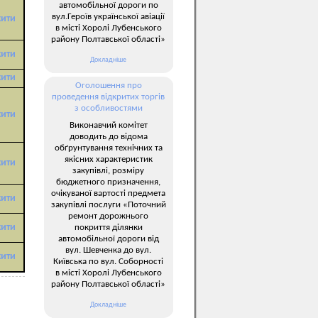
автомобільної дороги по
вул.Героїв української авіації
жити
в місті Хоролі Лубенського
району Полтавської області»
жити
Докладніше
жити
Оголошення про
проведення відкритих торгів
з особливостями
жити
Виконавчий комітет
доводить до відома
обґрунтування технічних та
якісних характеристик
жити
закупівлі, розміру
бюджетного призначення,
очікуваної вартості предмета
жити
закупівлі послуги «Поточний
ремонт дорожнього
жити
покриття ділянки
автомобільної дороги від
вул. Шевченка до вул.
жити
Київська по вул. Соборності
в місті Хоролі Лубенського
району Полтавської області»
Докладніше