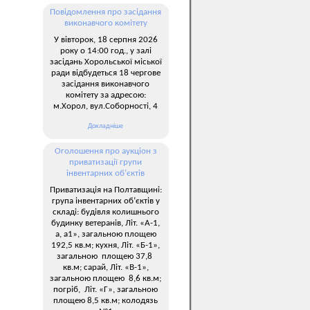
Повідомлення про засідання
виконавчого комітету
У вівторок, 18 серпня 2026
року о 14:00 год., у залі
засідань Хорольської міської
ради відбудеться 18 чергове
засідання виконавчого
комітету за адресою:
м.Хорол, вул.Соборності, 4
Докладніше
Оголошення про аукціон з
приватизації групи
інвентарних об’єктів
Приватизація на Полтавщині:
група інвентарних об’єктів у
складі: будівля колишнього
будинку ветеранів, Літ. «А-1,
а, а1», загальною площею
192,5 кв.м; кухня, Літ. «Б-1»,
загальною площею 37,8
кв.м; сарай, Літ. «В-1»,
загальною площею 8,6 кв.м;
погріб, Літ. «Г», загальною
площею 8,5 кв.м; колодязь