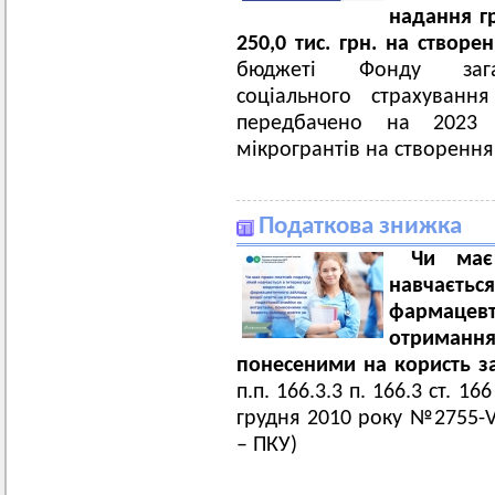
надання г
250,0 тис. грн. на створе
бюджеті Фонду загал
соціального страхуванн
передбачено на 2023
мікрогрантів на створення
Податкова знижка
Чи має
навчаєть
фармацевт
отримання
понесеними на користь за
п.п. 166.3.3 п. 166.3 ст. 1
грудня 2010 року №2755-V
– ПКУ)