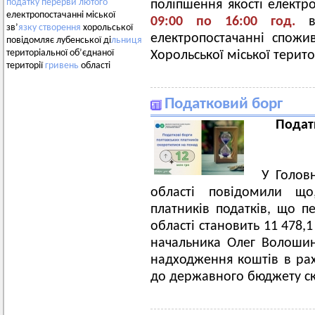
податку
перерви
лютого
поліпшення якості електр
електропостачанні міської
09
:00 по
16
:00 год.
зв’
язку
створення
хорольської
електропостачанні спожив
повідомляє лубенської ді
льниця
територіальної об’єднаної
Хорольської міської терит
території
гривень
області
Податковий борг
Подат
У Голов
області повідомили що
платників податків, що п
області становить 11 478,
начальника Олег Волошин
надходження коштів в ра
до державного бюджету ск