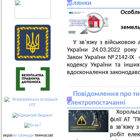
ділянки
Особли
земель
У зв’язку з військовою 
України 24.03.2022 рок
Закон України №2142-IX 
кодексу України та інши
вдосконалення законодавст
Повідомлення про ти
електропостачанні
Хорольс
філії АТ 
в зв’язку
робіт еле
украї
ни
громади
тимчасові