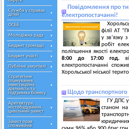
округи
Повідомлення про ти
Служба у справах
дітей
електропостачанні!
Хорольс
ОСББ
філії АТ 
Молодіжна рада
у зв’язку
робіт еле
Бюджет громади
поліпшення якості електр
Бюджет участі
8:00 до 17:00 год.
в
електропостачанні спожив
Публічні закупівлі
Хорольської міської терит
Стратегічне
планування,
інвестиційна
діяльність та
Щодо транспортного 
підтримка бізнесу
ГУ ДПС у
Архітектура,
містобудування,
станом на 
цивільний захист
транспор
юридичних 
Захист прав
споживачів
суми 96% або 900,6тис.грн