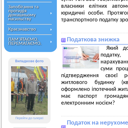
власники елітних автом
Запобігання та
протидія
юридичні особи. Протяго
домашньому
насильству
транспортного податку зро
Краєзнавство
Податкова знижка
ПАМ’ЯТАЄМО.
ПЕРЕМАГАЄМО.
Який д
податку,
Випадкове фото
нарахуван
суми проц
підтвердження своєї р
житлового будинку (к
оформлено іпотечний житл
має паспорт громадя
електронним носієм?
Перейти до галереї
Податок на нерухоме