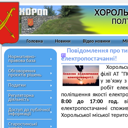
Головна
Новини
Відео новини
Мі
Повідомлення про ти
Нормативно-
електропостачанні!
правова база
Хорольс
Обговорення
філії АТ 
проєктів рішень
у зв’язку
Податки
робіт еле
поліпшення якості електр
Регуляторна
діяльність
8:00 до 17:00 год.
в
електропостачанні спожив
Доступ до публічної
інформації
Хорольської міської терит
Старостинські