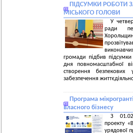
ПІДСУМКИ РОБОТИ ЗА
МІСЬКОГО ГОЛОВИ
У четвер
ради пе
Хорольщин
прозвіту
виконавчих
громади підбив підсумки
дня повномасштабної ві
створення безпекових
забезпечення життєдіяльно
Програма мікрогранті
власного бізнесу
З 01.0
проекту «В
урядової 