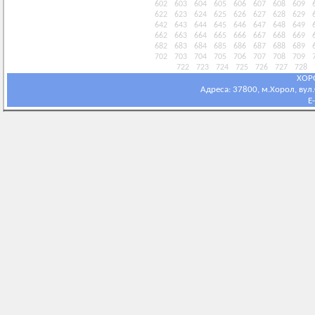
602
603
604
605
606
607
608
609
622
623
624
625
626
627
628
629
642
643
644
645
646
647
648
649
662
663
664
665
666
667
668
669
682
683
684
685
686
687
688
689
702
703
704
705
706
707
708
709
722
723
724
725
726
727
728
ХОР
Адреса: 37800, м.Хорол, вул.С
E