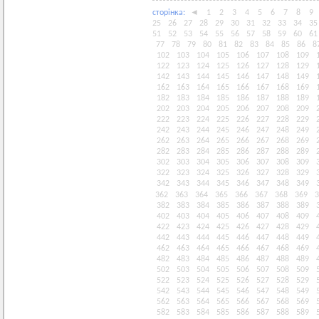
сторiнка:
◄
1
2
3
4
5
6
7
8
9
25
26
27
28
29
30
31
32
33
34
35
51
52
53
54
55
56
57
58
59
60
61
77
78
79
80
81
82
83
84
85
86
8
102
103
104
105
106
107
108
109
122
123
124
125
126
127
128
129
142
143
144
145
146
147
148
149
162
163
164
165
166
167
168
169
182
183
184
185
186
187
188
189
202
203
204
205
206
207
208
209
222
223
224
225
226
227
228
229
242
243
244
245
246
247
248
249
262
263
264
265
266
267
268
269
282
283
284
285
286
287
288
289
302
303
304
305
306
307
308
309
322
323
324
325
326
327
328
329
342
343
344
345
346
347
348
349
362
363
364
365
366
367
368
369
3
382
383
384
385
386
387
388
389
402
403
404
405
406
407
408
409
422
423
424
425
426
427
428
429
442
443
444
445
446
447
448
449
462
463
464
465
466
467
468
469
482
483
484
485
486
487
488
489
502
503
504
505
506
507
508
509
522
523
524
525
526
527
528
529
542
543
544
545
546
547
548
549
562
563
564
565
566
567
568
569
582
583
584
585
586
587
588
589