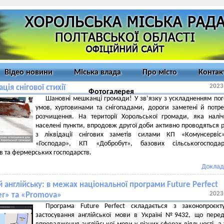
Відео новини
Міська влада
Про місто
Контак
2023
ація снігової стихії
Фотогалерея
Шановні мешканці громади! У зв’язку з ускладненням по
умов, хуртовинами та снігопадами, дороги заметені й потр
розчищення. На території Хорольської громади, яка налі
населені пункти, впродовж другої доби активно проводяться 
з ліквідації снігових заметів силами КП «Комунсервіс
«Господар», КП «Добробут», базових сільськогосподар
в та фермерських господарств.
Доклад
 англійську: в межах національної програми Future Perfect
2023
r» та «Promova»
Програма Future Perfect складається з законопроєкт
застосування англійської мови в Україні №9432, що пере