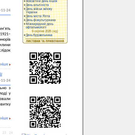
-11-24
ам’ять
 1921–
оморів
вилини
слідок
ніше
ї
-11-24
льно з
лоді у
ювали
звитку
ніше
23
24