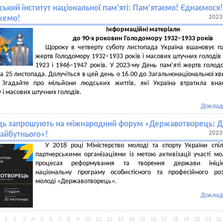
ський інститут національної пам’яті: Пам’ятаємо! Єднаємося!
2023
жемо!
Інформаційні матеріали
до 90-х роковин Голодомору 1932–1933 років
Щороку в четверту суботу листопада Україна вшановує п
жертв Голодомору 1932–1933 років і масових штучних голодів
1923 і 1946–1947 років. У 2023-му День пам’яті жертв голод
а 25 листопада. Долучіться в цей день о 16.00 до Загальнонаціональної х
 Згадайте про мільйони людських життів, які Україна втратила вна
 і масових штучних голодів.
Доклад
ь запрошують на міжнародний форум «Державотворець: Ді
2023
айбутнього»!
У 2018 році Міністерство молоді та спорту України спі
партнерськими організаціями із метою активізації участі мо
процесах реформування та творення держави ініці
національну програму особистісного та професійного ро
молоді «Державотворець».
Доклад
1
2
3
4
5
6
7
8
9
10
11
12
13
14
15
16
17
18
19
20
21
22