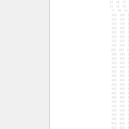
25
26
27
51
52
53
77
78
79
102
103
122
123
142
143
162
163
182
183
202
203
222
223
242
243
262
263
2
282
283
302
303
322
323
342
343
362
363
382
383
402
403
422
423
442
443
462
463
482
483
502
503
522
523
542
543
562
563
582
583
602
603
622
623