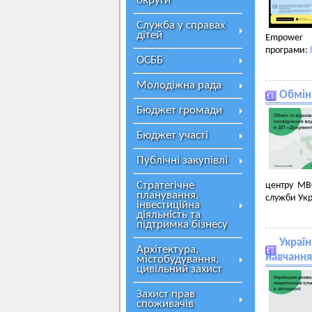
округи
Служба у справах
дітей
Empower
програми:
ОСББ
Молодіжна рада
Обмін 
Бюджет громади
Бюджет участі
Публічні закупівлі
Стратегічне
центру МВ
планування,
служби Укр
інвестиційна
діяльність та
підтримка бізнесу
Україн
Архітектура,
навчання
містобудування,
цивільний захист
Захист прав
споживачів