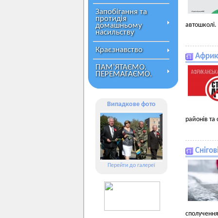
Запобігання та
протидія
домашньому
автошколі.
насильству
Краєзнавство
Африка
ПАМ’ЯТАЄМО.
ПЕРЕМАГАЄМО.
Випадкове фото
районів та
Снігов
Перейти до галереї
сполучення 