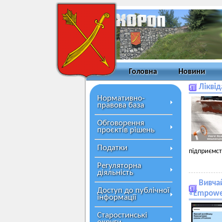
Головна
Новини
Ліквід
Нормативно-
правова база
Обговорення
проєктів рішень
Податки
підприємст
Регуляторна
діяльність
Вивчай
Доступ до публічної
«Empowe
інформації
Старостинські