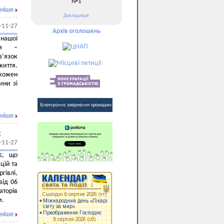
№1
ніше
Докладніше
-11-27
Архів оголошень
 нашої
ція –
в’язок
життя.
 кожен
ини зі
ніше
с
-11-27
є, що
цій та
гівлі,
від 06
торів
и.
ніше