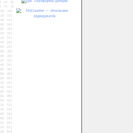
8
49
50
4
75
76
100
101
120
121
140
141
160
161
180
181
200
201
220
221
240
241
260
261
280
281
300
301
320
321
340
341
360
361
380
381
400
401
420
421
440
441
460
461
480
481
500
501
520
521
540
541
560
561
580
581
600
601
620
621
640
641