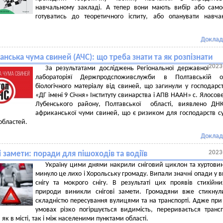
навчальному закладі. А тепер вони мають вибір або само
готуватись до теоретичного іспиту, або опанувати навч
Доклад
нська чума свиней (АЧС): що треба знати та як розпізнати
2023
За результатами досліджень Регіональної державної
лабораторіяї Держпродспоживслужби в Полтавській об
біологічного матеріалу від свиней, що загинули у господарс
«ДГ імені 9 Січня» Інституту свинарства і АПВ НААН» с. Ялосов
Лубенського району, Полтавської області, виявлено ДНК
африканської чуми свиней, що є ризиком для господарств су
 областей.
Доклад
2023
і замети: поради для пішоходів та водіїв
Україну цими днями накрили сніговий циклон та хуртови
минуло це лихо і Хорольську громаду. Випали значні опади у в
снігу та мокрого снігу. В результаті цих проявів стихійн
природи виникли снігові замети. Громадяни вже стикнул
складністю пересування вулицями та на транспорті. Адже при
умовах різко погіршується видимість, переривається транс
як в місті, так і між населеними пунктами області.