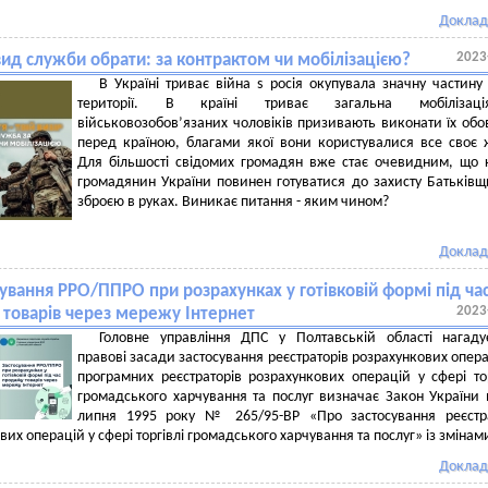
Доклад
2023
вид служби обрати: за контрактом чи мобілізацією?
В Україні триває війна s росія окупувала значну частину
території. В країні триває загальна мобіліза
військовозобов’язаних чоловіків призивають виконати їх обо
перед країною, благами якої вони користувалися все своє 
Для більшості свідомих громадян вже стає очевидним, що
громадянин України повинен готуватися до захисту Батьківщ
зброєю в руках. Виникає питання - яким чином?
Доклад
ування РРО/ППРО при розрахунках у готівковій формі під ча
2023
товарів через мережу Інтернет
Головне управління ДПС у Полтавській області нагаду
правові засади застосування реєстраторів розрахункових опера
програмних реєстраторів розрахункових операцій у сфері тор
громадського харчування та послуг визначає Закон України 
липня 1995 року № 265/95-ВР «Про застосування реєстра
их операцій у сфері торгівлі громадського харчування та послуг» із змінам
Доклад