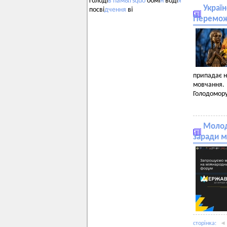
голоді
в
пам&rsquo
обмі
н
воді
я
Україн
посві
дчення
ві
Перемо
припадає н
мовчання.
Голодомору
Молод
заради м
сторiнка:
◄