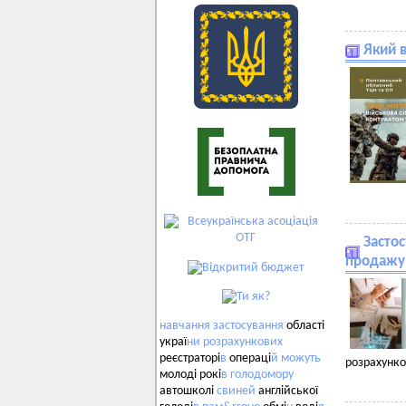
Який 
Застос
продажу 
навчання
застосування
області
украї
ни
розрахункових
реєстраторі
в
операці
й
можуть
розрахунков
молоді рокі
в
голодомору
автошколі
свиней
англійської