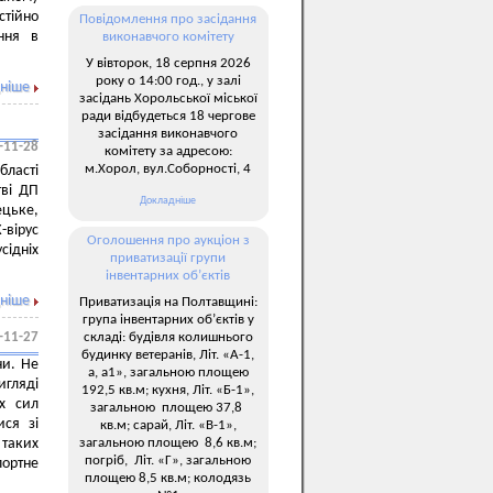
стійно
Повідомлення про засідання
ання в
виконавчого комітету
У вівторок, 18 серпня 2026
року о 14:00 год., у залі
ніше
засідань Хорольської міської
ради відбудеться 18 чергове
засідання виконавчого
-11-28
комітету за адресою:
м.Хорол, вул.Соборності, 4
ласті
тві ДП
Докладніше
ецьке,
-вірус
Оголошення про аукціон з
сідніх
приватизації групи
інвентарних об’єктів
ніше
Приватизація на Полтавщині:
група інвентарних об’єктів у
складі: будівля колишнього
-11-27
будинку ветеранів, Літ. «А-1,
ни. Не
а, а1», загальною площею
игляді
192,5 кв.м; кухня, Літ. «Б-1»,
их сил
загальною площею 37,8
ися зі
кв.м; сарай, Літ. «В-1»,
загальною площею 8,6 кв.м;
 таких
погріб, Літ. «Г», загальною
портне
площею 8,5 кв.м; колодязь