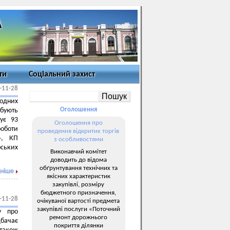
ти
Соціальний захист
-11-28
годних
Оголошення
ебують
чує 93
Оголошення про
роботи
проведення відкритих торгів
», КП
з особливостями
ських
Виконавчий комітет
доводить до відома
обґрунтування технічних та
ніше
якісних характеристик
закупівлі, розміру
бюджетного призначення,
-11-28
очікуваної вартості предмета
закупівлі послуги «Поточний
у про
ремонт дорожнього
дбачає
покриття ділянки