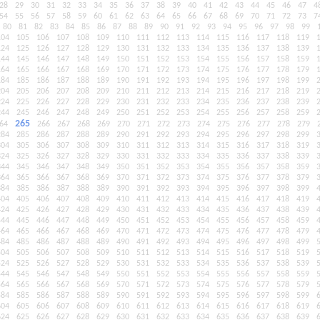
28
29
30
31
32
33
34
35
36
37
38
39
40
41
42
43
44
45
46
47
4
54
55
56
57
58
59
60
61
62
63
64
65
66
67
68
69
70
71
72
73
7
80
81
82
83
84
85
86
87
88
89
90
91
92
93
94
95
96
97
98
99
104
105
106
107
108
109
110
111
112
113
114
115
116
117
118
119
124
125
126
127
128
129
130
131
132
133
134
135
136
137
138
139
144
145
146
147
148
149
150
151
152
153
154
155
156
157
158
159
164
165
166
167
168
169
170
171
172
173
174
175
176
177
178
179
184
185
186
187
188
189
190
191
192
193
194
195
196
197
198
199
204
205
206
207
208
209
210
211
212
213
214
215
216
217
218
219
224
225
226
227
228
229
230
231
232
233
234
235
236
237
238
239
244
245
246
247
248
249
250
251
252
253
254
255
256
257
258
259
265
64
266
267
268
269
270
271
272
273
274
275
276
277
278
279
284
285
286
287
288
289
290
291
292
293
294
295
296
297
298
299
304
305
306
307
308
309
310
311
312
313
314
315
316
317
318
319
324
325
326
327
328
329
330
331
332
333
334
335
336
337
338
339
344
345
346
347
348
349
350
351
352
353
354
355
356
357
358
359
364
365
366
367
368
369
370
371
372
373
374
375
376
377
378
379
384
385
386
387
388
389
390
391
392
393
394
395
396
397
398
399
404
405
406
407
408
409
410
411
412
413
414
415
416
417
418
419
424
425
426
427
428
429
430
431
432
433
434
435
436
437
438
439
444
445
446
447
448
449
450
451
452
453
454
455
456
457
458
459
464
465
466
467
468
469
470
471
472
473
474
475
476
477
478
479
484
485
486
487
488
489
490
491
492
493
494
495
496
497
498
499
504
505
506
507
508
509
510
511
512
513
514
515
516
517
518
519
524
525
526
527
528
529
530
531
532
533
534
535
536
537
538
539
544
545
546
547
548
549
550
551
552
553
554
555
556
557
558
559
564
565
566
567
568
569
570
571
572
573
574
575
576
577
578
579
584
585
586
587
588
589
590
591
592
593
594
595
596
597
598
599
604
605
606
607
608
609
610
611
612
613
614
615
616
617
618
619
624
625
626
627
628
629
630
631
632
633
634
635
636
637
638
639