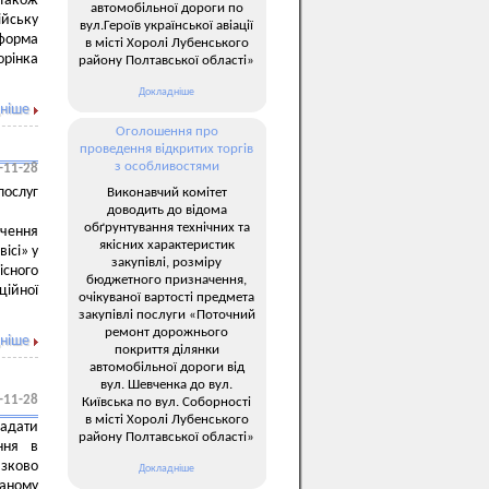
 також
автомобільної дороги по
ійську
вул.Героїв української авіації
форма
в місті Хоролі Лубенського
інка
району Полтавської області»
Докладніше
ніше
Оголошення про
проведення відкритих торгів
з особливостями
-11-28
ослуг
Виконавчий комітет
доводить до відома
обґрунтування технічних та
дчення
якісних характеристик
ісі» у
закупівлі, розміру
існого
бюджетного призначення,
ційної
очікуваної вартості предмета
закупівлі послуги «Поточний
ремонт дорожнього
ніше
покриття ділянки
автомобільної дороги від
вул. Шевченка до вул.
-11-28
Київська по вул. Соборності
в місті Хоролі Лубенського
адати
району Полтавської області»
ння в
язково
Докладніше
аному