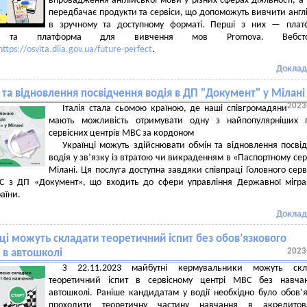
впровадження англійської мови у різних сферах діяльності, а
передбачає продукти та сервіси, що допоможуть вивчити англ
в зручному та доступному форматі. Перші з них — плат
 та платформа для вивчення мов Promova. Вебстор
https://osvita.diia.gov.ua/future-perfect
.
Доклад
та відновлення посвідчення водія в ДП "Документ" у Мілані
2023
Італія стала сьомою країною, де наші співгромадяни
мають можливість отримувати одну з найпопулярніших п
сервісних центрів МВС за кордоном
Українці можуть здійснювати обмін та відновлення посві
водія у зв’язку із втратою чи викраденням в «Паспортному серв
Мілані. Ця послуга доступна завдяки співпраці Головного серв
С з ДП «Документ», що входить до сфери управління Державної мігра
аїни.
Доклад
ці можуть складати теоретичний іспит без обов’язкового
2023
 в автошколі
З 22.11.2023 майбутні кермувальники можуть скл
теоретичний іспит в сервісному центрі МВС без навча
автошколі. Раніше кандидатам у водії необхідно було обов’
проходити теоретичну частину навчання в акредитов