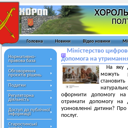
Головна
Новини
Відео новини
Мі
Міністерство цифров
Нормативно-
допомога на утримання
правова база
На яку 
Обговорення
можуть р
проєктів рішень
становить
Податки
натуральн
оформити допомогу на д
Регуляторна
діяльність
отримати допомогу на 
усиновленні дитини? Про 
Доступ до публічної
інформації
послуг.
Старостинські