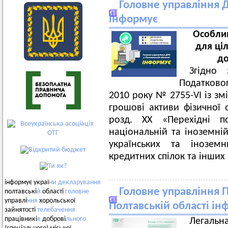
Головне управління Д
інформує
Особлив
для ці
до
Згідно 
Податково
2010 року № 2755-VI із зм
грошові активи фізичної 
розд. XX «Перехідні
національній та іноземні
українських та інозем
кредитних спілок та інших
інформує украї
ни
декларування
Головне управління 
полтавські
й
області
головне
управлі
ння
хорольської
Полтавській області і
зайнятості
телебачення
працівникі
в
доброві
льного
Легальн