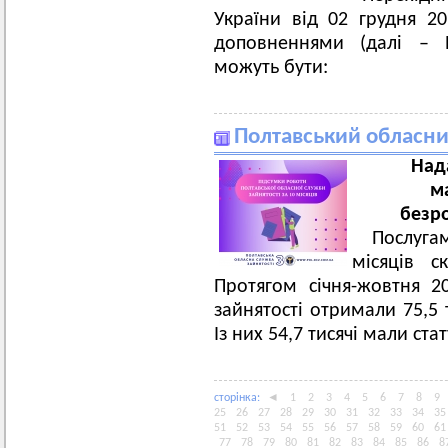
України від 02 грудня 2
доповненнями (далі – 
можуть бути:
Полтавський обласни
Нада
м
безро
Послугам
місяців ск
Протягом січня-жовтня 2
зайнятості отримали 75,5 
Із них 54,7 тисячі мали ст
сторiнка:
◄
1
2
3
4
5
6
7
8
9
25
26
27
28
29
30
31
32
33
34
35
51
52
53
54
55
56
57
58
59
60
61
77
78
79
80
81
82
83
84
85
86
8