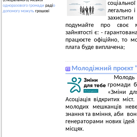
(спеціального) міської
соціально
одноразового
громади
раді
о
легально 
допомогу
можуть
грошові
захистит
подумайте про своє м
зайнятості є: - гарантова
працюєте офіційно, то м
плата буде виплачена;
Молодіжний проєкт "
Молодь 
громади б
«Зміни дл
Асоціація відкритих міст
молодих мешканців неве
знання та вміння, аби вон
генераторами нових ідей
місцях.