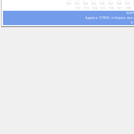
702
703
704
705
706
707
708
709
722
723
724
725
726
727
728
ХОР
Адреса: 37800, м.Хорол, вул.С
E