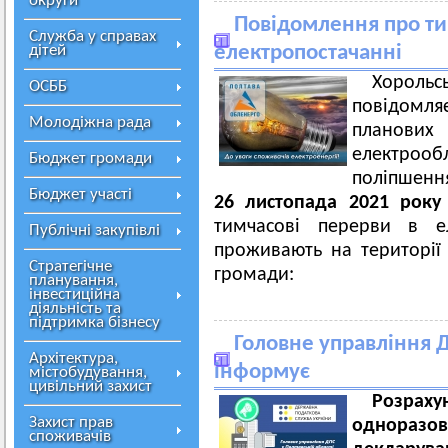
округи
Повідомлення про ти
Служба у справах
дітей
електропостачанні
Хорольс
ОСББ
повідомл
Молодіжна рада
плано
електроо
Бюджет громади
поліпшенн
Бюджет участі
26 листопада 2021 року
тимчасові перерви в ел
Публічні закупівлі
проживають на території 
Стратегічне
громади:
планування,
інвестиційна
діяльність та
підтримка бізнесу
Головне управління Д
Архітектура,
інформує
містобудування,
цивільний захист
Розраху
Захист прав
одноразов
споживачів