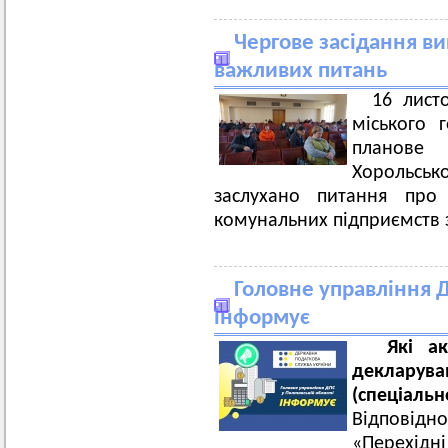
Чергове засідання ви
важливих питань
16 лист
міського 
планове 
Хорольсь
заслухано питання про ф
комунальних підприємств з
Головне управління Д
інформує
Які а
декларув
(спеціаль
Відповідно
«Перехідн