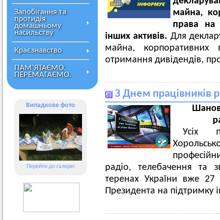
декларув
Запобігання та
майна, ко
протидія
права на 
домашньому
насильству
інших активів.
Для деклар
майна, корпоративних 
Краєзнавство
отримання дивідендів, пр
ПАМ’ЯТАЄМО.
ПЕРЕМАГАЄМО.
З Днем працівників р
Випадкове фото
Шанов
р
Усіх п
Хорольсько
професій
радіо, телебачення та з
Перейти до галереї
теренах України вже 27 р
Президента на підтримку ін