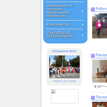
Запобігання та
Робота
протидія
домашньому
насильству
Краєзнавство
ПАМ’ЯТАЄМО.
ПЕРЕМАГАЄМО.
Випадкове фото
Послуг
Перейти до галереї
Послуг