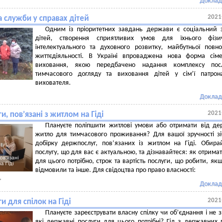
Доклад
2021
 служби у справах дітей
Одним із пріоритетних завдань держави є соціальний 
дітей, створення сприятливих умов для їхнього фізич
інтелектуального та духовного розвитку, майбутньої повно
життєдіяльності. В Україні впроваджена нова форма сім
виховання, якою передбачено надання комплексу пос
тимчасового догляду та виховання дітей у сім’ї патрон
вихователя.
Доклад
2021
и, пов’язані з житлом на Гіді
Плануєте поліпшити житлові умови або отримати від д
житло для тимчасового проживання? Для вашої зручності з
добірку держпослуг, пов’язаних із житлом на Гіді. Обира
послугу, що для вас є актуальною, та дізнавайтеся: як отримат
для цього потрібно, строк та вартість послуги, що робити, як
відмовили та інше.
Для свідоцтва про право власності:
Доклад
2021
и для спілок на Гіді
Плануєте зареєструвати власну спілку чи об’єднання і не з
які державні послуги для цього потрібні? Гід з державних 