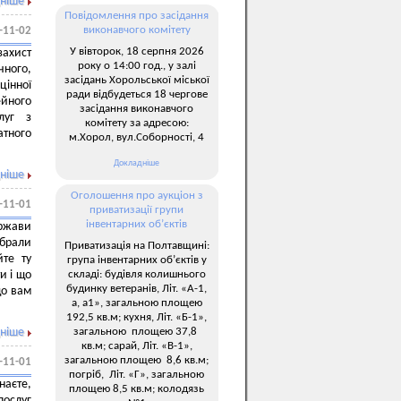
ніше
Повідомлення про засідання
виконавчого комітету
-11-02
У вівторок, 18 серпня 2026
захист
року о 14:00 год., у залі
ного,
засідань Хорольської міської
цінної
ради відбудеться 18 чергове
ейного
засідання виконавчого
луг з
комітету за адресою:
атного
м.Хорол, вул.Соборності, 4
Докладніше
ніше
Оголошення про аукціон з
-11-01
приватизації групи
інвентарних об’єктів
ержави
ібрали
Приватизація на Полтавщині:
йте ту
група інвентарних об’єктів у
складі: будівля колишнього
и і що
будинку ветеранів, Літ. «А-1,
що вам
а, а1», загальною площею
192,5 кв.м; кухня, Літ. «Б-1»,
загальною площею 37,8
ніше
кв.м; сарай, Літ. «В-1»,
загальною площею 8,6 кв.м;
-11-01
погріб, Літ. «Г», загальною
наєте,
площею 8,5 кв.м; колодязь
послуг