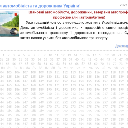
2021
м автомобіліста та дорожника України!
Шановні автомобілісти
,
дорожники
, ветерани автопроф
професіонали і автолюбителі
!
Уже традиційно в останню неділю жовтня в Україні відзнач
День автомобіліста і дорожника – професійне свято праці
автомобільного транспорту і дорожнього господарства. С
життя важко уявити без автомобільного транспорту.
Доклад
1
2
3
4
5
6
7
8
9
10
11
12
13
14
15
16
17
18
19
20
21
22
28
29
30
31
32
33
34
35
36
37
38
39
40
41
42
43
44
45
46
47
4
54
55
56
57
58
59
60
61
62
63
64
65
66
67
68
69
70
71
72
73
7
80
81
82
83
84
85
86
87
88
89
90
91
92
93
94
95
96
97
98
99
104
105
106
107
108
109
110
111
112
113
114
115
116
117
118
119
124
125
126
127
128
129
130
131
132
133
134
135
136
137
138
139
144
145
146
147
148
149
150
151
152
153
154
155
156
157
158
159
164
165
166
167
168
169
170
171
172
173
174
175
176
177
178
179
184
185
186
187
188
189
190
191
192
193
194
195
196
197
198
199
204
205
206
207
208
209
210
211
212
213
214
215
216
217
218
219
224
225
226
227
228
229
230
231
232
233
234
235
236
237
238
239
244
245
246
247
248
249
250
251
252
253
254
255
256
257
258
259
264
265
266
267
268
269
270
271
272
273
274
275
276
277
278
279
284
285
286
287
288
289
290
291
292
293
294
295
296
297
298
299
304
305
306
307
308
309
310
311
312
313
314
315
316
317
318
319
324
325
326
327
328
329
330
331
332
333
334
335
336
337
338
339
344
345
346
347
348
349
350
351
352
353
354
355
356
357
358
359