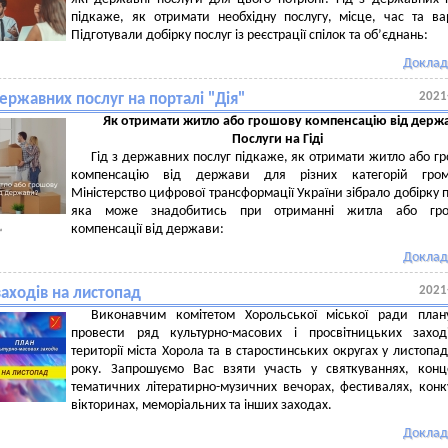
підкаже, як отримати необхідну послугу, місце, час та вар
Підготували добірку послуг із реєстрації спілок та об’єднань:
Доклад
2021
державних послуг на порталі "Дія"
Як отримати житло або грошову компенсацію від держ
Послуги на Гіді
Гід з державних послуг підкаже, як отримати житло або г
компенсацію від держави для різних категорій гром
Міністерство цифрової трансформації України зібрало добірку п
яка може знадобитись при отриманні житла або гро
компенсації від держави:
Доклад
2021
аходів на листопад
Виконавчим комітетом Хорольської міської ради плану
провести ряд культурно-масових і просвітницьких заход
території міста Хорола та в старостинських округах у листопад
року. Запрошуємо Вас взяти участь у святкуваннях, конц
тематичних літератирно-музичних вечорах, фестивалях, конк
вікторинах, меморіальних та інших заходах.
Доклад