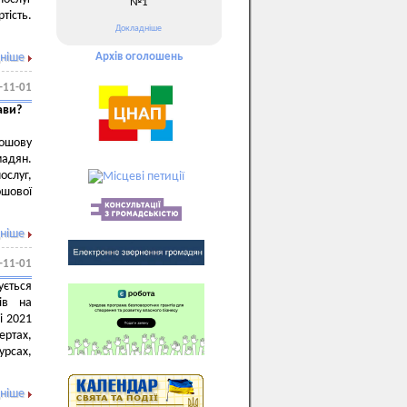
№1
тість.
Докладніше
ніше
Архів оголошень
-11-01
ави?
рошову
адян.
ослуг,
шової
ніше
-11-01
ється
ів на
і 2021
ертах,
урсах,
ніше