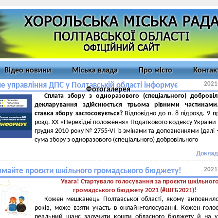
Відео новини
Міська влада
Про місто
Контак
2021
е управління ДПС у Полтавській області інформує
Фотогалерея
Сплата збору з одноразового (спеціального) добровіл
декларування здійснюється трьома рівними частинами
ставка збору застосовується?
Відповідно до п. 8 підрозд. 9 п
розд. ХХ «Перехідні положення» Податкового кодексу України 
грудня 2010 року № 2755-VI із змінами та доповненнями (далі 
сума збору з одноразового (спеціального) добровільного
Доклад
2021
имайте проєкти шкільного громадського бюджету!
Увага! Стартувало голосування за проєкти шкільног
громадського бюджету 2021 (#ШГБ2021)!
Кожен мешканець Полтавської області, якому виповнил
років, може взяти участь в онлайн-голосуванні. Кожен голо
реальний шанс залучити кошти обласного бюджету й на у