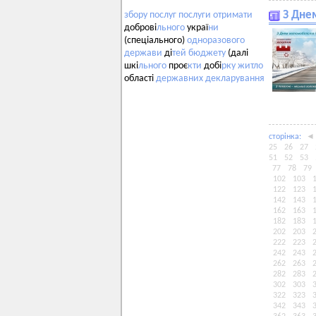
З Дне
збору
послуг
послуги
отримати
доброві
льного
украї
ни
(спеціального)
одноразового
держави
ді
тей
бюджету
(далі
шкі
льного
проє
кти
добі
рку
житло
області
державних
декларування
сторiнка:
◄
25
26
27
51
52
53
77
78
79
102
103
122
123
142
143
162
163
182
183
202
203
222
223
242
243
262
263
282
283
302
303
322
323
342
343