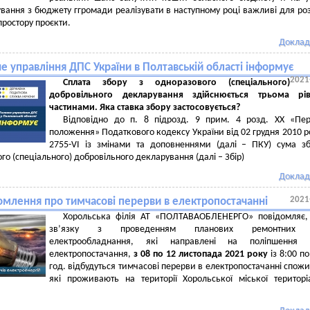
ування з бюджету ггромади реалізувати в наступному році важливі для ро
простору проєкти.
Доклад
е управління ДПС України в Полтавській області інформує
2021
Сплата збору з одноразового (спеціального)
добровільного декларування здійснюється трьома рі
частинами. Яка ставка збору застосовується?
Відповідно до п. 8 підрозд. 9 прим. 4 розд. ХХ «Пер
положення» Податкового кодексу України від 02 грудня 2010 
2755-VI із змінами та доповненнями (далі – ПКУ) сума з
го (спеціального) добровільного декларування (далі – Збір)
Доклад
2021
омлення про тимчасові перерви в електропостачанні
Хорольська філія АТ «ПОЛТАВАОБЛЕНЕРГО» повідомляє,
зв’язку з проведенням планових ремонтних р
електрообладнання, які направлені на поліпшення я
електропостачання,
з 08 по 12 листопада 2021 року
із 8:00 по
год. відбудуться тимчасові перерви в електропостачанні спожи
які проживають на території Хорольської міської територі