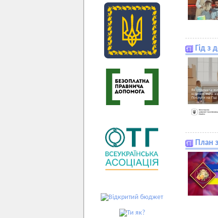
Гід з 
План з