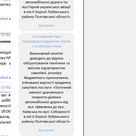
автомобільної дороги по
звитку
вул.Героїв української авіації
в місті Хоролі Лубенського
району Полтавської області»
ніше
Докладніше
-11-02
Оголошення про
вними
проведення відкритих торгів
з особливостями
ехідні
Виконавчий комітет
року №
доводить до відома
обґрунтування технічних та
бору з
якісних характеристик
закупівлі, розміру
ніше
бюджетного призначення,
очікуваної вартості предмета
закупівлі послуги «Поточний
-11-02
ремонт дорожнього
 що в
покриття ділянки
обіт
автомобільної дороги від
кості
вул. Шевченка до вул.
 18:00
Київська по вул. Соборності
в місті Хоролі Лубенського
вачів,
району Полтавської області»
альної
Докладніше