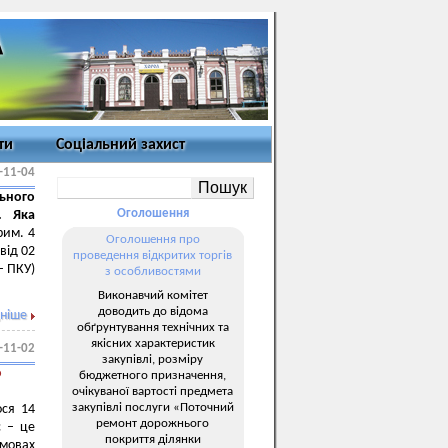
ти
Соціальний захист
-11-04
ьного
Оголошення
. Яка
рим. 4
Оголошення про
від 02
проведення відкритих торгів
– ПКУ)
з особливостями
Виконавчий комітет
доводить до відома
ніше
обґрунтування технічних та
якісних характеристик
-11-02
закупівлі, розміру
о
бюджетного призначення,
очікуваної вартості предмета
закупівлі послуги «Поточний
ося 14
ремонт дорожнього
с – це
покриття ділянки
мовах