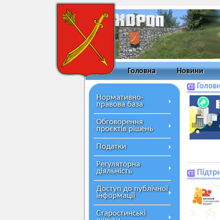
Головна
Новини
Головн
Нормативно-
правова база
Обговорення
проєктів рішень
Податки
Регуляторна
діяльність
Підтр
Доступ до публічної
інформації
Старостинські