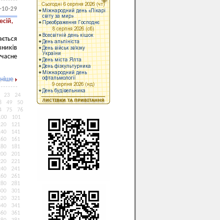
-10-29
есій,
ається
вників
учасне
ніше
23
24
8
49
50
4
75
76
100
101
120
121
140
141
160
161
180
181
200
201
220
221
240
241
260
261
280
281
300
301
320
321
340
341
360
361