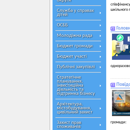
округи
співфінанс
шкільного 
Служба у справах
дітей
ОСББ
Головн
Молодіжна рада
Бюджет громади
Бюджет участі
одноразово
Публічні закупівлі
Стратегічне
планування,
Повід
інвестиційна
діяльність та
підтримка бізнесу
Архітектура,
містобудування,
цивільний захист
Захист прав
громади:
споживачів