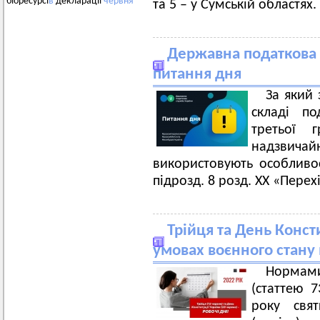
біоресурсі
в
декларації
червня
та 5 – у Сумській областях.
Державна податкова 
питання дня
За який 
складі по
третьої 
надзвича
використовують особливос
підрозд. 8 розд. ХХ «Пере
Трійця та День Консти
умовах воєнного стану 
Нормам
(статтею 
року свя