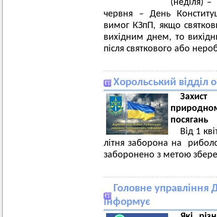
(неділя) –
червня – День Конституц
вимог КЗпП, якщо святков
вихідним днем, то вихідн
після святкового або неро
Хорольський відділ 
Захист
природно
посягань
Від 1 кв
літня заборона на риболо
заборонено з метою збереж
Головне управління Д
інформує
Які різ