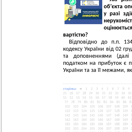
об’єкта о
у разі зд
нерухоміс
оцінюєть
вартістю?
Відповідно до п.п. 134
кодексу України від 02 гр
та доповненнями (далі
податком на прибуток є 
України та за її межами, 
сторiнка:
◄
1
2
3
4
5
6
7
8
9
25
26
27
28
29
30
31
32
33
34
35
51
52
53
54
55
56
57
58
59
60
61
77
78
79
80
81
82
83
84
85
86
8
102
103
104
105
106
107
108
109
122
123
124
125
126
127
128
129
142
143
144
145
146
147
148
149
162
163
164
165
166
167
168
169
182
183
184
185
186
187
188
189
202
203
204
205
206
207
208
209