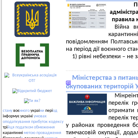
П
адміністр
правила 
Війна в
карантин
повідомленням Полтавської
на період дії воєнного стан
1) рівні небезпеки – не 
Міністерства з питан
окупованих територій 
Мінреі
перелік г
отримати 
стану
воє
нного
украї
ни
пері
од
інформує україні
умовах
перелік те
оподаткування
прибуток
кодексу
у районах проведення бо
трі
йця
податком
обмеження
тимчасовій окупації, дода
карантинні
метою
провадження