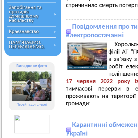
спричинило смерть потерп
Запобігання та
протидія
домашньому
насильству
Повідомлення про ти
Краєзнавство
електропостачанні
ПАМ’ЯТАЄМО.
Хорольс
ПЕРЕМАГАЄМО.
філії АТ 
в зв’язку
Випадкове фото
робіт еле
поліпшенн
17 червня 2022 року із
тимчасові перерви в ел
проживають на території 
громади:
Перейти до галереї
Карантинні обмеження
Україні