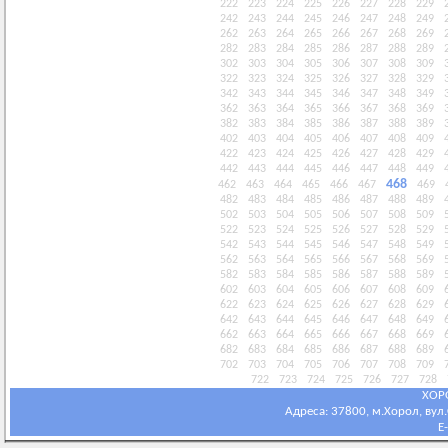
222
223
224
225
226
227
228
229
242
243
244
245
246
247
248
249
262
263
264
265
266
267
268
269
282
283
284
285
286
287
288
289
302
303
304
305
306
307
308
309
322
323
324
325
326
327
328
329
342
343
344
345
346
347
348
349
362
363
364
365
366
367
368
369
382
383
384
385
386
387
388
389
402
403
404
405
406
407
408
409
422
423
424
425
426
427
428
429
442
443
444
445
446
447
448
449
468
462
463
464
465
466
467
469
482
483
484
485
486
487
488
489
502
503
504
505
506
507
508
509
522
523
524
525
526
527
528
529
542
543
544
545
546
547
548
549
562
563
564
565
566
567
568
569
582
583
584
585
586
587
588
589
602
603
604
605
606
607
608
609
622
623
624
625
626
627
628
629
642
643
644
645
646
647
648
649
662
663
664
665
666
667
668
669
682
683
684
685
686
687
688
689
702
703
704
705
706
707
708
709
722
723
724
725
726
727
728
ХОР
Адреса: 37800, м.Хорол, вул.С
E