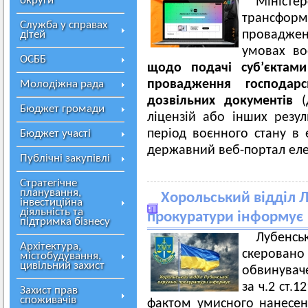
округи
Мініс
трансформ
Служба у справах
провадже
дітей
умовах во
ОСББ
щодо подачі суб’єктами
провадження господарс
Молодіжна рада
дозвільних документів
(д
Бюджет громади
ліцензій або інших резул
період воєнного стану в
Бюджет участі
державний веб-портал еле
Публічні закупівлі
Стратегічне
планування,
Хорольський відділ 
інвестиційна
діяльність та
прокуратури інформує
підтримка бізнесу
Лубенс
Архітектура,
скерован
містобудування,
цивільний захист
обвинувач
за ч.2 ст.
Захист прав
споживачів
фактом умисного нанесен