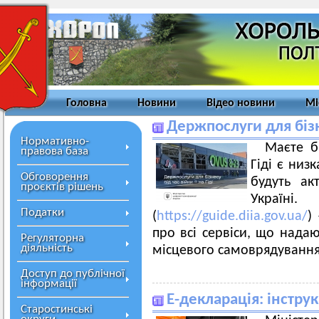
Головна
Новини
Відео новини
Мі
Держпослуги для бізне
Нормативно-
Маєте б
правова база
Гіді є низ
Обговорення
будуть ак
проєктів рішень
Україні
Податки
(
https://guide.diia.gov.ua/
)
про всі сервіси, що нада
Регуляторна
діяльність
місцевого самоврядуванн
Доступ до публічної
інформації
Е-декларація: інстру
Старостинські