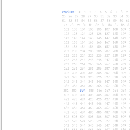
сторiнка:
◄
1
2
3
4
5
6
7
8
9
25
26
27
28
29
30
31
32
33
34
35
51
52
53
54
55
56
57
58
59
60
61
77
78
79
80
81
82
83
84
85
86
8
102
103
104
105
106
107
108
109
122
123
124
125
126
127
128
129
142
143
144
145
146
147
148
149
162
163
164
165
166
167
168
169
182
183
184
185
186
187
188
189
202
203
204
205
206
207
208
209
222
223
224
225
226
227
228
229
242
243
244
245
246
247
248
249
262
263
264
265
266
267
268
269
282
283
284
285
286
287
288
289
302
303
304
305
306
307
308
309
322
323
324
325
326
327
328
329
342
343
344
345
346
347
348
349
362
363
364
365
366
367
368
369
384
382
383
385
386
387
388
389
402
403
404
405
406
407
408
409
422
423
424
425
426
427
428
429
442
443
444
445
446
447
448
449
462
463
464
465
466
467
468
469
482
483
484
485
486
487
488
489
502
503
504
505
506
507
508
509
522
523
524
525
526
527
528
529
542
543
544
545
546
547
548
549