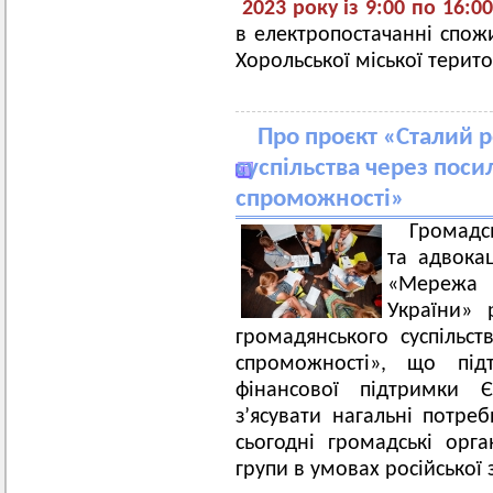
202
3
року із
9
:00 по 1
6
:0
в електропостачанні спожи
Хорольської міської терит
Про проєкт «Сталий 
суспільства через поси
спроможності»
Громадсь
та адвокац
«Мережа х
України» 
громадянського суспільст
спроможності», що під
фінансової підтримки Є
з’ясувати нагальні потре
сьогодні громадські орган
групи в умовах російської 