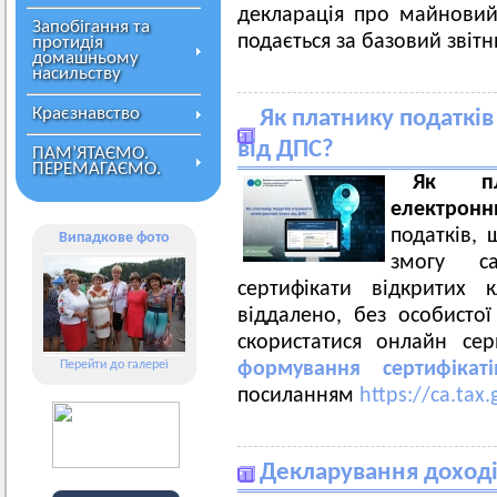
декларація про майновий 
Запобігання та
подається за базовий звіт
протидія
домашньому
насильству
Краєзнавство
Як платнику податкі
від ДПС?
ПАМ’ЯТАЄМО.
ПЕРЕМАГАЄМО.
Як пл
електро
податків, 
Випадкове фото
змогу с
сертифікати відкритих
віддалено, без особистої
скористатися онлайн се
Перейти до галереї
формування сертифікат
посиланням
https://ca.tax
Декларування доході