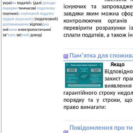
украї
ни
податкі
в
(далі
доходи
існуючих та запровадже
перерви
тимчасові
податкову
завдяки яким можна сфор
платникі
в
майновий
податку
грудня
акцизного
(податковий)
контролюючих органів п
доповненнями
відпові
дно
перевірити розрахунки і
змі
нами
електропостачанні
сплати податків, а також 
зв’
язку
зві
тний
доході
Пам’ятка для спожив
Якщо 
Відповідн
захист пра
виявлен
гарантійного строку недол
порядку та у строки, що
право вимагати:
Повідомлення про ти