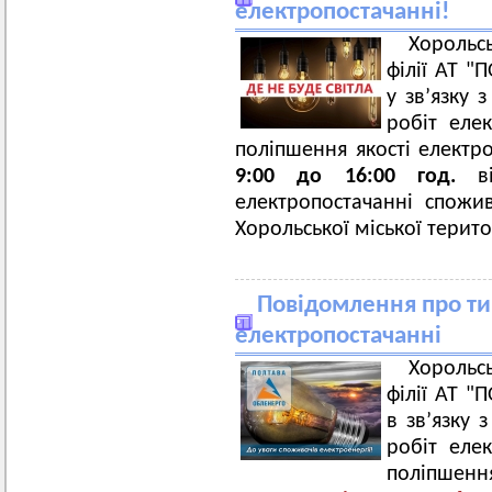
електропостачанні!
Хорольс
філії АТ 
у зв’язку
робіт еле
поліпшення якості електр
9:00 до 16:00 год.
в
електропостачанні спожив
Хорольської міської терит
Повідомлення про ти
електропостачанні
Хорольс
філії АТ 
в зв’язку
робіт еле
поліпшення