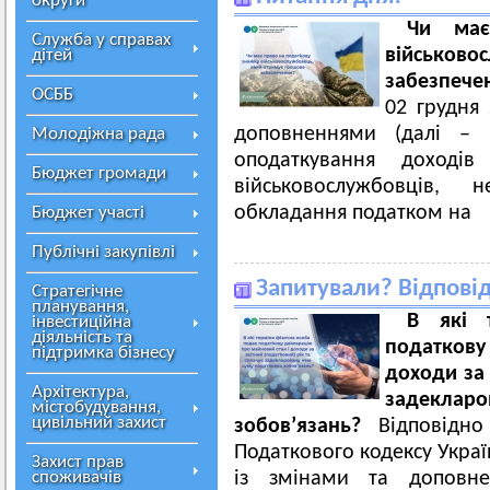
округи
Чи має
Служба у справах
військово
дітей
забезпече
ОСББ
02 грудня
доповненнями (далі – 
Молодіжна рада
оподаткування доході
Бюджет громади
військовослужбовців,
обкладання податком на
Бюджет участі
Публічні закупівлі
Запитували? Відпові
Стратегічне
планування,
В які 
інвестиційна
діяльність та
податкову
підтримка бізнесу
доходи за 
Архітектура,
задекла
містобудування,
цивільний захист
зобов’язань?
Відповідно
Податкового кодексу Украї
Захист прав
споживачів
із змінами та доповне