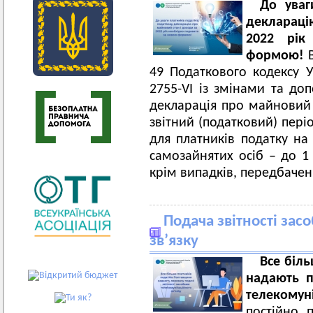
До уваг
деклараці
2022 рік
формою!
49 Податкового кодексу 
2755-VI із змінами та до
декларація про майновий 
звітний (податковий) пер
для платників податку на 
самозайнятих осіб – до 1 
крім випадків, передбачени
Подача звітності зас
зв’язку
Все біл
надають п
телекомун
постійно 