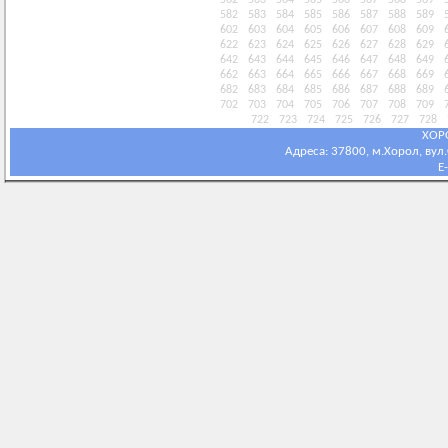
562
563
564
565
566
567
568
569
582
583
584
585
586
587
588
589
602
603
604
605
606
607
608
609
622
623
624
625
626
627
628
629
642
643
644
645
646
647
648
649
662
663
664
665
666
667
668
669
682
683
684
685
686
687
688
689
702
703
704
705
706
707
708
709
722
723
724
725
726
727
728
ХОР
Адреса: 37800, м.Хорол, вул.С
E