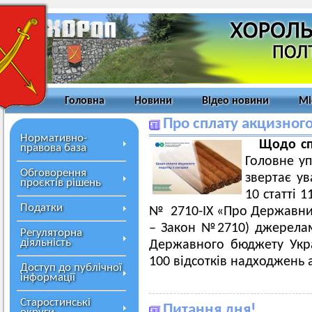
Головна
Новини
Відео новини
Мі
Про сплату акцизного
Нормативно-
Щодо сп
правова база
Головне уп
Обговорення
звертає ув
проєктів рішень
10 статті 
Податки
№ 2710-ІХ «Про Державний
– Закон №2710) джерела
Регуляторна
діяльність
Державного бюджету Укра
100 відсотків надходжень
Доступ до публічної
інформації
Старостинські
Питання дня!