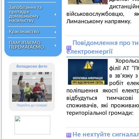
дистанці
Запобігання та
протидія
військовослужбовцю,
домашньому
насильству
Лиманському напрямку.
Краєзнавство
Повідомлення про ти
ПАМ’ЯТАЄМО.
ПЕРЕМАГАЄМО.
електроенергії
Хорольс
Випадкове фото
філії АТ 
в зв’язку
робіт еле
поліпшення якості елект
відбудуться тимчасов
споживачів, які проживают
Перейти до галереї
територіальної громади:
Не нехтуйте сигналал