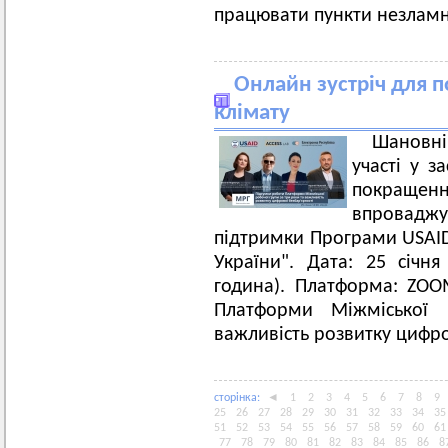
працювати пункти незлам
Онлайн зустріч для 
клімату
Шановні
участі у з
покращенн
впроваджує
підтримки Програми USAI
України". Дата: 25 січня 
година). Платформа: ZOOM
Платформи Міжміської
важливість розвитку цифро
сторiнка:
◄
1
2
3
4
5
6
7
8
9
25
26
27
28
29
30
31
32
33
34
35
51
52
53
54
55
56
57
58
59
60
61
77
78
79
80
81
82
83
84
85
86
8