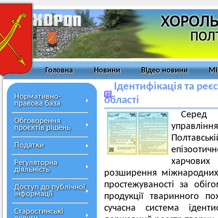
Головна
Новини
Відео новини
Мі
Ідентифікація та реє
Нормативно-
області
правова база
Серед 
Обговорення
управлі
проєктів рішень
Полтавс
Податки
епізоотич
харчових
Регуляторна
діяльність
розширення міжнародних
простежуваності за обіго
Доступ до публічної
інформації
продукції тваринного по
сучасна система ідент
Старостинські