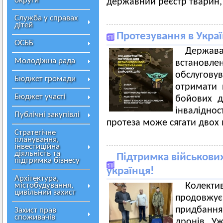
округи
державний реєстр тварин,
Служба у справах
дітей
Протезування в Украї
ОСББ
Держава 
Молодіжна рада
встановл
обслуговув
Бюджет громади
отримати п
Бюджет участі
бойових д
інваліднос
Публічні закупівлі
протеза може сягати двох 
Стратегічне
планування,
інвестиційна
діяльність та
Підтримка військових
підтримка бізнесу
українця!
Архітектура,
містобудування,
Колект
цивільний захист
продовжує
придбанн
Захист прав
споживачів
дронів. У