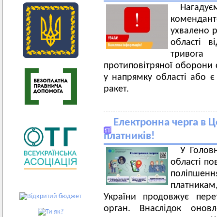
Нагадує
комендан
ухвалено 
області в
тривога
протиповітряної оборони 
у напрямку області або є
ракет.
Електронна черга в 
платників!
У Голов
області по
поліпшенн
платника
України продовжує пере
орган. Внаслідок оновл