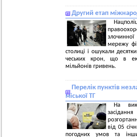
Другий етап міжнаро
Нацпо
правоохо
злочинної 
мережу фіш
столиці і ошукали десятк
чеських крон, що в екв
мільйонів гривень.
Перелік пунктів незл
міської ТГ
На вик
засідання
розгортанн
від 05 січ
погодних умов та інш