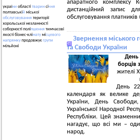
апаратного комплексу К
украї
ни
області
тварин
сі
чня
дистанційний запис д
полтавські
й
міської
обслуговування платників (
обслуговування
території
хорольської незламності
соборності полі
пшення
тимчасові
якості бізнес-клі
мату
мі
сцевого
Звернення міського г
напрямку
продовжує
групи
мільйоні
та Свободи України
День 
борців 
жителі Х
День 22
календаря як велике де
України, День Свободи
Української Народної Респ
Республіки. Цей знаменни
нагадує, що всі ми – од
народ.