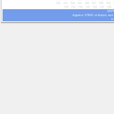
702
703
704
705
706
707
708
709
722
723
724
725
726
727
728
ХОР
Адреса: 37800, м.Хорол, вул.С
E