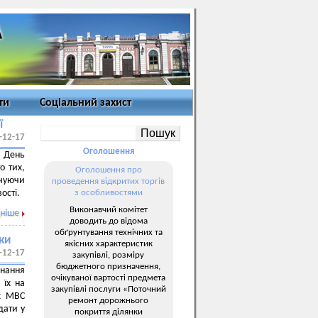
ти
Соціальний захист
ї
-12-17
Оголошення
я День
о тих,
Оголошення про
ечуючи
проведення відкритих торгів
ості.
з особливостями
Виконавчий комітет
ніше
доводить до відома
обґрунтування технічних та
ки
якісних характеристик
-12-17
закупівлі, розміру
бюджетного призначення,
нання
очікуваної вартості предмета
 їх на
закупівлі послуги «Поточний
ах МВС
ремонт дорожнього
дати у
покриття ділянки