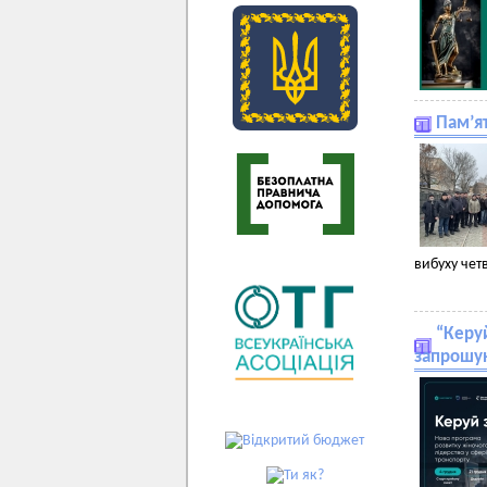
Пам’ят
вибуху чет
“Керуй
запрошую