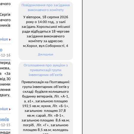
авчого
Повідомлення про засідання
виконавчого комітету
ергія
У вівторок, 18 серпня 2026
авчого
року о 14:00 год., у залі
вників
засідань Хорольської міської
ради відбудеться 18 чергове
засідання виконавчого
ніше
комітету за адресою:
м.Хорол, вул.Соборності, 4
но
Докладніше
-12-16
 перед
Оголошення про аукціон з
анова,
приватизації групи
а «За
інвентарних об’єктів
від 30
Приватизація на Полтавщині:
вними
група інвентарних об’єктів у
ілення
складі: будівля колишнього
вагу,
будинку ветеранів, Літ. «А-1,
а, а1», загальною площею
192,5 кв.м; кухня, Літ. «Б-1»,
ніше
загальною площею 37,8
кв.м; сарай, Літ. «В-1»,
иків
загальною площею 8,6 кв.м;
погріб, Літ. «Г», загальною
-12-15
площею 8,5 кв.м; колодязь
омади