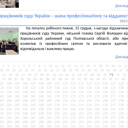
Доклад
рацівників суду України – шана професіоналізму та відданос
2025
На початку робочого тижня, 15 грудня, з нагоди відзначен
працівників суду України, міський голова Сергій Волошин ві
Хорольський районний суд Полтавської області, аби при
колектив із професійним святом та висловити вдячніс
відповідальну і важливу працю.
Доклад
1
2
3
4
5
6
7
8
9
10
11
12
13
14
15
16
17
18
19
20
21
22
28
29
30
31
32
33
34
35
36
37
38
39
40
41
42
43
44
45
46
47
4
71
54
55
56
57
58
59
60
61
62
63
64
65
66
67
68
69
70
72
73
79
80
81
82
83
84
85
86
87
88
89
90
91
92
93
94
95
96
97
98
103
104
105
106
107
108
109
110
111
112
113
114
115
116
117
118
123
124
125
126
127
128
129
130
131
132
133
134
135
136
137
138
143
144
145
146
147
148
149
150
151
152
153
154
155
156
157
158
163
164
165
166
167
168
169
170
171
172
173
174
175
176
177
178
183
184
185
186
187
188
189
190
191
192
193
194
195
196
197
198
203
204
205
206
207
208
209
210
211
212
213
214
215
216
217
218
223
224
225
226
227
228
229
230
231
232
233
234
235
236
237
238
243
244
245
246
247
248
249
250
251
252
253
254
255
256
257
258
263
264
265
266
267
268
269
270
271
272
273
274
275
276
277
278
283
284
285
286
287
288
289
290
291
292
293
294
295
296
297
298
303
304
305
306
307
308
309
310
311
312
313
314
315
316
317
318