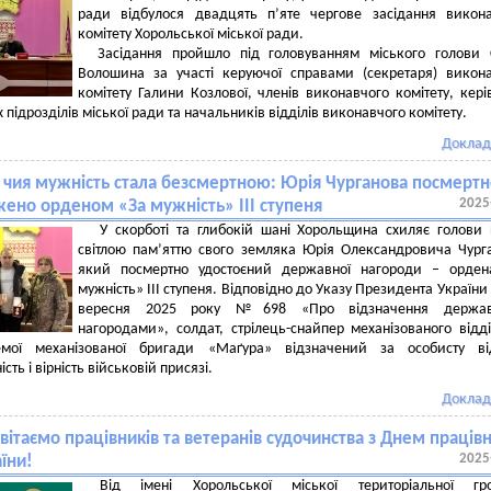
ради відбулося двадцять п’яте чергове засідання викон
комітету Хорольської міської ради.
Засідання пройшло під головуванням міського голови С
Волошина за участі керуючої справами (секретаря) викон
комітету Галини Козлової, членів виконавчого комітету, кері
 підрозділів міської ради та начальників відділів виконавчого комітету.
Доклад
, чия мужність стала безсмертною: Юрія Чурганова посмерт
2025
ено орденом «За мужність» ІІІ ступеня
У скорботі та глибокій шані Хорольщина схиляє голови
світлою пам’яттю свого земляка Юрія Олександровича Чург
який посмертно удостоєний державної нагороди – орден
мужність» ІІІ ступеня. Відповідно до Указу Президента України 
вересня 2025 року №698 «Про відзначення держа
нагородами», солдат, стрілець-снайпер механізованого відд
емої механізованої бригади «Маґура» відзначений за особисту від
сть і вірність військовій присязі.
Доклад
ітаємо працівників та ветеранів судочинства з Днем працівн
2025
аїни!
Від імені Хорольської міської територіальної гр