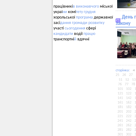
працівникі
в
виконавчого
міської
украї
ни
комі
тету
грудня
День п
хорольської
програма
державної
засі
дання
громади
розвитку
закону
участі
сьогодення
сфері
кандидати
водії
працю
транспортні
й
вдячні
сторiнка:
◄
25
26
27
51
52
53
76
77
78
101
102
121
122
141
142
161
162
181
182
201
202
221
222
241
242
261
262
281
282
301
302