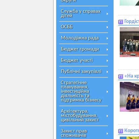
округи
Служба у справах
дітей
Гордіс
ОСББ
Молодіжна рада
Бюджет громади
Бюджет участі
Публічні закупівлі
«На кр
Стратегічне
планування,
інвестиційна
діяльність та
підтримка бізнесу
Архітектура,
містобудування,
цивільний захист
Коротк
Захист прав
споживачів