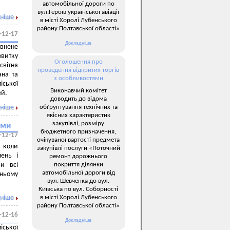
автомобільної дороги по
вул.Героїв української авіації
ніше
в місті Хоролі Лубенського
району Полтавської області»
-12-17
Докладніше
евнене
звитку
Оголошення про
вітня
проведення відкритих торгів
ана та
з особливостями
іської
Виконавчий комітет
ей.
доводить до відома
обґрунтування технічних та
ніше
якісних характеристик
закупівлі, розміру
ями
бюджетного призначення,
-12-17
очікуваної вартості предмета
, коли
закупівлі послуги «Поточний
нень і
ремонт дорожнього
покриття ділянки
Ми всі
автомобільної дороги від
ньому
вул. Шевченка до вул.
Київська по вул. Соборності
в місті Хоролі Лубенського
ніше
району Полтавської області»
-12-16
Докладніше
іської