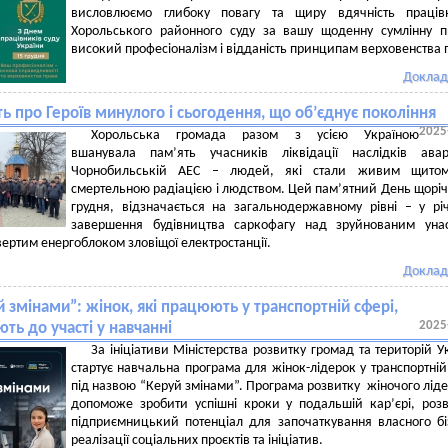
висловлюємо глибоку повагу та щиру вдячність праців
Хорольського районного суду за вашу щоденну сумлінну 
високий професіоналізм і відданість принципам верховенства 
Доклад
ь про Героїв минулого і сьогодення, що об’єднує покоління
2025
Хорольська громада разом з усією Україною
вшанувала пам’ять учасників ліквідації наслідків авар
Чорнобильській АЕС – людей, які стали живим щито
смертельною радіацією і людством. Цей пам’ятний День щоріч
грудня, відзначається на загальнодержавному рівні – у р
завершення будівництва саркофагу над зруйнованим унас
вертим енергоблоком зловіщої електростанції.
Доклад
 змінами”: жінок, які працюють у транспортній сфері,
2025
ть до участі у навчанні
За ініціативи Міністерства розвитку громад та територій У
стартує навчальна програма для жінок-лідерок у транспортній
під назвою “Керуй змінами”. Програма розвитку жіночого лід
допоможе зробити успішні кроки у подальшій кар’єрі, роз
підприємницький потенціал для започаткування власного бі
реалізації соціальних проєктів та ініціатив.