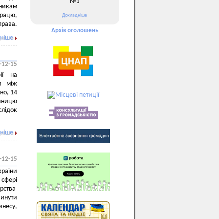
№1
никам
працю,
Докладніше
права.
Архів оголошень
ніше
-12-15
ії на
м між
но, 14
ічницю
лідок
ніше
-12-15
країни
 сфері
ерства
винути
знесу,