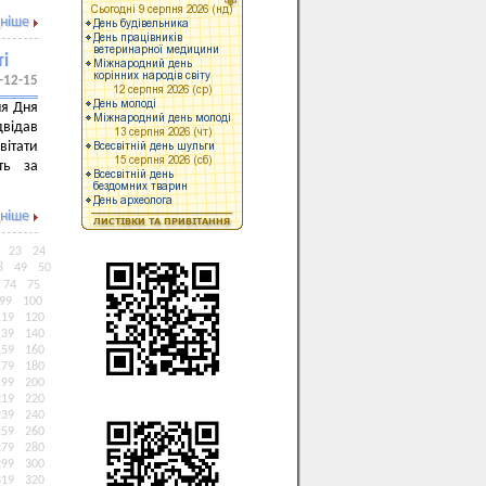
ніше
ті
-12-15
ня Дня
двідав
вітати
ть за
ніше
23
24
8
49
50
74
75
99
100
119
120
139
140
159
160
179
180
199
200
219
220
239
240
259
260
279
280
299
300
319
320