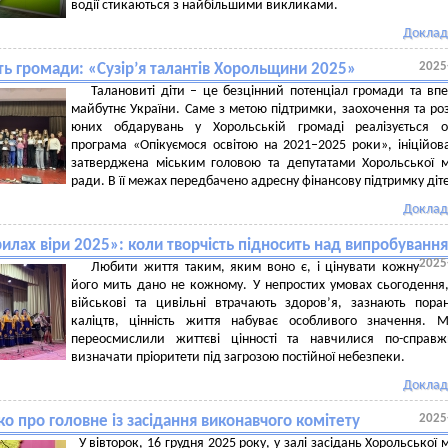
водії стикаються з найбільшими викликами.
Доклад
2025
ть громади: «Сузір’я талантів Хорольщини 2025»
Талановиті діти – це безцінний потенціал громади та вп
майбутнє України. Саме з метою підтримки, заохочення та ро
юних обдарувань у Хорольській громаді реалізується ос
програма «Опікуємося освітою на 2021–2025 роки», ініційов
затверджена міським головою та депутатами Хорольської м
ради. В її межах передбачено адресну фінансову підтримку діт
Доклад
илах віри 2025»: коли творчість підносить над випробуванн
2025
Любити життя таким, яким воно є, і цінувати кожну
його мить дано не кожному. У непростих умовах сьогодення
військові та цивільні втрачають здоров’я, зазнають пора
каліцтв, цінність життя набуває особливого значення. 
переосмислили життєві цінності та навчилися по-справж
визначати пріоритети під загрозою постійної небезпеки.
Доклад
2025
о про головне із засідання виконавчого комітету
У вівторок, 16 грудня 2025 року, у залі засідань Хорольської м