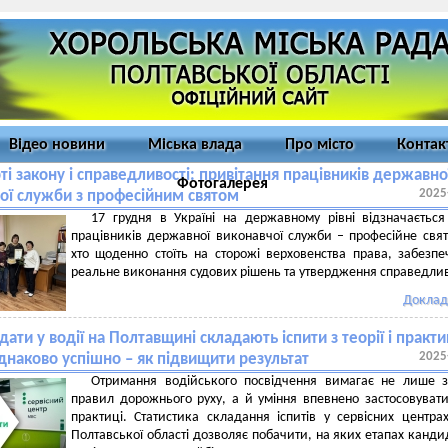
Відео новини
Міська влада
Про місто
Контак
ті закону і справедливості: привітання працівників державно
Фотогалерея
2025
ої служби з професійним святом
17 грудня в Україні на державному рівні відзначаєтьс
працівників державної виконавчої служби – професійне свят
хто щоденно стоїть на сторожі верховенства права, забезп
реальне виконання судових рішень та утвердження справедлив
Доклад
ати у водії на Полтавщині складають іспити з теорії і практи
2025
наково успішно – як підвищити результат
Отримання водійського посвідчення вимагає не лише з
правил дорожнього руху, а й уміння впевнено застосовувати
практиці. Статистика складання іспитів у сервісних центр
Полтавської області дозволяє побачити, на яких етапах канди