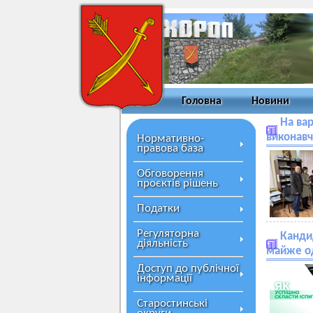
Головна
Новини
На вар
виконавч
Нормативно-
правова база
Обговорення
проєктів рішень
Податки
Регуляторна
Кандид
діяльність
майже од
Доступ до публічної
інформації
Старостинські