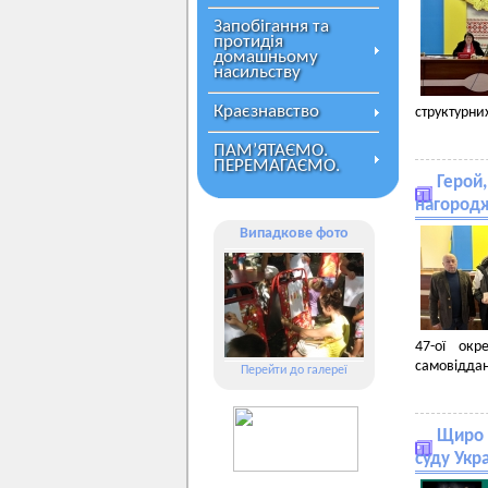
Запобігання та
протидія
домашньому
насильству
Краєзнавство
структурних
ПАМ’ЯТАЄМО.
ПЕРЕМАГАЄМО.
Герой
нагородж
Випадкове фото
47-ої окр
самовіддані
Перейти до галереї
Щиро в
суду Укр