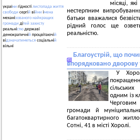
місяці, як
украї
ни
гідності
листопада
життя
нестерпним випробування
свободи
сергі
й
ві
йни
і
мена
батьки вважалися безвіс
механі
зованого
найкращих
громади
ді
тей
захисту
рідний голос ще озвет
реальні
стю
державі
реальністю.
демократичні
й
процвітаючі
й
ві
дзначатиметься
соціальні
й
вільні
Благоустрій, що почин
впорядковано дворову
У Хоро
покращен
сільських
одним із к
Черговим 
громади й муніципальн
багатоквартирного житл
Сотні, 41 в місті Хоролі.