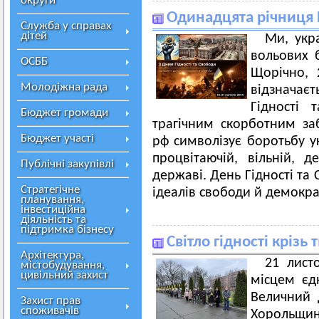
округи
Одинадцята річниця 
Служба у справах
дітей
Ми, укра
вольових б
ОСББ
Щорічно, 
Молодіжна рада
відзнача
Гідності 
Бюджет громади
трагічним скорботним за
Бюджет участі
рф символізує боротьбу ук
процвітаючій, вільній, д
Публічні закупівлі
державі. День Гідності та
Стратегічне
ідеалів свободи й демократ
планування,
інвестиційна
діяльність та
підтримка бізнесу
Світло гідності крізь 
Архітектура,
21 лист
містобудування,
цивільний захист
місцем єдн
Величний 
Захист прав
споживачів
Хорольщини