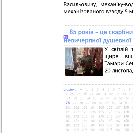
Васильовичу, механіку-во
механізованого взводу 5 м
85 років – це скарбн
невичерпної душевної
У світлій 
щире вша
Тамари
Се
20 листопа
сторiнка:
◄
1
2
3
4
5
6
7
8
9
25
26
27
28
29
30
31
32
33
34
35
51
52
53
54
55
56
57
58
59
60
76
77
78
79
80
81
82
83
84
85
101
102
103
104
105
106
107
108
121
122
123
124
125
126
127
128
141
142
143
144
145
146
147
148
161
162
163
164
165
166
167
168
181
182
183
184
185
186
187
188
201
202
203
204
205
206
207
208