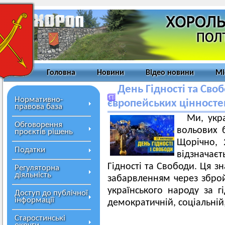
Головна
Новини
Відео новини
Мі
День Гідності та Сво
Нормативно-
європейських цінносте
правова база
Ми, укра
Обговорення
вольових б
проєктів рішень
Щорічно, 
Податки
відзнача
Гідності та Свободи. Ця з
Регуляторна
діяльність
забарвленням через зброй
українського народу за гі
Доступ до публічної
інформації
демократичній, соціальній
Старостинські