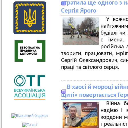
втратила ще одного з н
Сергія Ярого
У кожно
найтяжчим
будівлі чи
є імена.
російська 
творити, працювати, мрія
Сергій Олександрович, син
праці та світлого серця.
В хаосі й мороці вій
щиті» повертається Гер
Війна б
надією і 
кордони м
і реальніс