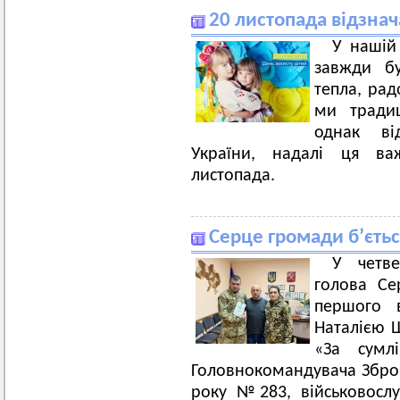
20 листопада відзнач
У нашій
завжди б
тепла, рад
ми традиц
однак ві
України, надалі ця ва
листопада.
Серце громади б’єтьс
У четве
голова Се
першого 
Наталією 
«За сумл
Головнокомандувача Зброй
року №283, військовосл