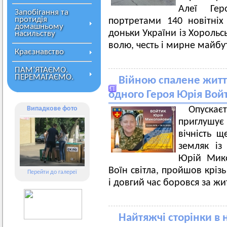
Алеї Гер
Запобігання та
протидія
портретами 140 новітніх 
домашньому
доньки України із Хорольсь
насильству
волю, честь і мирне майб
Краєзнавство
ПАМ’ЯТАЄМО.
ПЕРЕМАГАЄМО.
Війною спалене житт
одного Героя Юрія Вой
Випадкове фото
Опускає
приглушує 
вічність 
земляк із
Юрій Мико
Воїн світла, пройшов кріз
Перейти до галереї
і довгий час боровся за жи
Найтяжчі сторінки в н