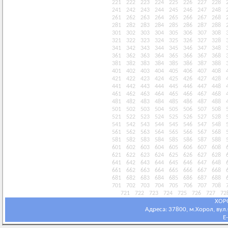
221
222
223
224
225
226
227
228
241
242
243
244
245
246
247
248
261
262
263
264
265
266
267
268
281
282
283
284
285
286
287
288
301
302
303
304
305
306
307
308
321
322
323
324
325
326
327
328
341
342
343
344
345
346
347
348
361
362
363
364
365
366
367
368
381
382
383
384
385
386
387
388
401
402
403
404
405
406
407
408
421
422
423
424
425
426
427
428
441
442
443
444
445
446
447
448
461
462
463
464
465
466
467
468
481
482
483
484
485
486
487
488
501
502
503
504
505
506
507
508
521
522
523
524
525
526
527
528
541
542
543
544
545
546
547
548
561
562
563
564
565
566
567
568
581
582
583
584
585
586
587
588
601
602
603
604
605
606
607
608
621
622
623
624
625
626
627
628
641
642
643
644
645
646
647
648
661
662
663
664
665
666
667
668
681
682
683
684
685
686
687
688
701
702
703
704
705
706
707
708
721
722
723
724
725
726
727
72
ХОР
Адреса: 37800, м.Хорол, вул.С
E