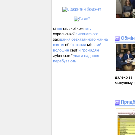
сі
чня
міської комі
тету
хорольської
виконавчого
Обмін
засі
дання
безхазяйного
майна
взяття
облі
к
житла
мі
ський
волошин
сергі
й
громадян
лубенської
уваги
надання
перебувають
далеко за 
минулому р
Придб