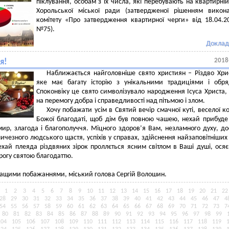
піклування, особам з їх числа, які перебувають на квартирній
Хорольської міської ради (затвердженої рішенням викон
комітету «Про затвердження квартирної черги» від 18.04.2
№75).
Доклад
2018
я!
Наближається найголовніше свято християн – Різдво Хри
яке має багату історію з унікальними традиціями і обр
Споконвіку це свято символізувало народження Ісуса Христа,
на перемогу добра і справедливості над пітьмою і злом.
Хочу побажати усім в Святий вечір смачної куті, веселої к
Божої благодаті, щоб дім був повною чашею, нехай прибуде
мир, злагода і благополуччя. Міцного здоров’я Вам, незламного духу, до
личезного людського щастя, успіхів у справах, здійснення найзаповітніших 
хай плеяда різдвяних зірок проллється ясним світлом в Ваші душі, ося
рогу святою благодаттю.
ащими побажаннями, міський голова Сергій Волошин.
1
2
3
4
5
6
7
8
9
10
11
12
13
14
15
16
17
18
19
20
21
22
28
29
30
31
32
33
34
35
36
37
38
39
40
41
42
43
44
45
46
47
4
54
55
56
57
58
59
60
61
62
63
64
65
66
67
68
69
70
71
72
73
7
80
81
82
83
84
85
86
87
88
89
90
91
92
93
94
95
96
97
98
99
104
105
106
107
108
109
110
111
112
113
114
115
116
117
118
119