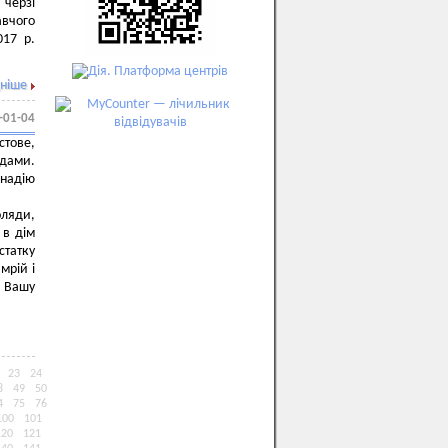
 черзі
авчого
017 р.
ніше
-01-04
стове,
ядами.
 надію
оляди,
 в дім
статку
мрій і
є Вашу
23
24
8
49
50
4
75
76
100
101
120
121