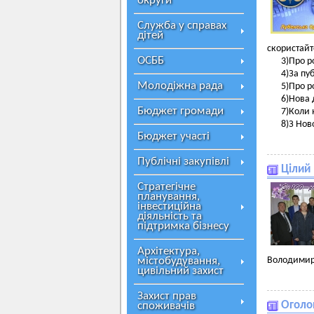
округи
Служба у справах
дітей
скористайт
ОСББ
3)Про р
4)За пу
Молодіжна рада
5)Про р
6)Нова 
Бюджет громади
7)Коли 
8)З Нов
Бюджет участі
Публічні закупівлі
Цілий 
Стратегічне
планування,
інвестиційна
діяльність та
підтримка бізнесу
Архітектура,
містобудування,
Володимир
цивільний захист
Захист прав
Оголо
споживачів