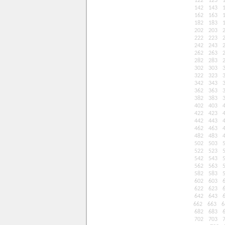
122
123
142
143
162
163
182
183
202
203
222
223
242
243
262
263
282
283
302
303
322
323
342
343
362
363
382
383
402
403
422
423
442
443
462
463
482
483
502
503
522
523
542
543
562
563
582
583
602
603
622
623
642
643
662
663
6
682
683
702
703