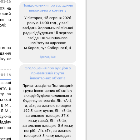
-01-16
Повідомлення про засідання
ття на
виконавчого комітету
навчий
У вівторок, 18 серпня 2026
ння та
року о 14:00 год., у залі
олі:
засідань Хорольської міської
ради відбудеться 18 чергове
засідання виконавчого
комітету за адресою:
тя на
м.Хорол, вул.Соборності, 4
дання
Докладніше
іку як
Оголошення про аукціон з
приватизації групи
-01-16
інвентарних об’єктів
ьської
Приватизація на Полтавщині:
ету, в
група інвентарних об’єктів у
ету за
складі: будівля колишнього
ьності
будинку ветеранів, Літ. «А-1,
В.М.,
а, а1», загальною площею
192,5 кв.м; кухня, Літ. «Б-1»,
 Л.М.,
загальною площею 37,8
дуюча
кв.м; сарай, Літ. «В-1»,
ідділу
загальною площею 8,6 кв.м;
дкістю
погріб, Літ. «Г», загальною
площею 8,5 кв.м; колодязь
есної