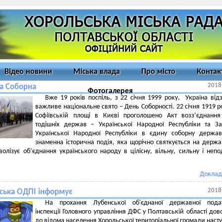
Відео новини
Міська влада
Про місто
Контак
2018
на Соборна
Фотогалерея
Вже 19 років поспіль, з 22 січня 1999 року, Україна від
важливе національне свято – День Соборності. 22 січня 1919 р
Софіївській площі в Києві проголошено Акт возз’єднанн
тодішніх держав – Української Народної Республіки та За
Української Народної Республіки в єдину соборну держа
знаменна історична подія, яка щорічно святкується на держ
мволізує об’єднання українського народу в цілісну, вільну, сильну і непо
Доклад
2018
ська ОДПІ інформує
На прохання Лубенської об'єднаної державної подат
інспекції Головного управління ДФС у Полтавській області до
до відома населення Хорольської територіальної громади насту