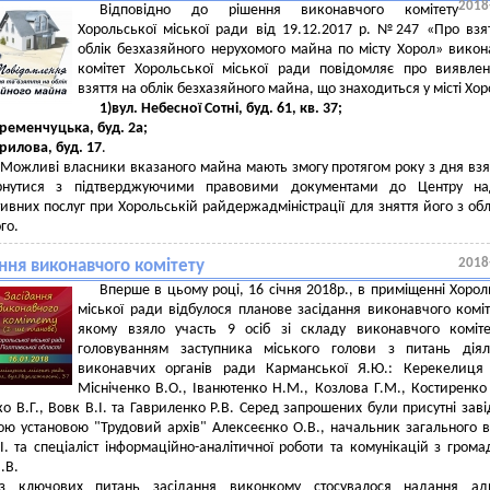
2018
Відповідно до рішення виконавчого комітету
Хорольської міської ради від 19.12.2017 р. №247 «Про взя
облік безхазяйного нерухомого майна по місту Хорол» вико
комітет Хорольської міської ради повідомляє про виявле
взяття на облік безхазяйного майна, що знаходиться у місті Хор
1)вул. Небесної Сотні, буд. 61, кв. 37;
Кременчуцька, буд. 2а;
Крилова, буд. 17
.
і власники вказаного майна мають змогу протягом року з дня взят
рнутися з підтверджуючими правовими документами до Центру на
тивних послуг при Хорольській райдержадміністрації для зняття його з обл
го.
2018
ння виконавчого комітету
Вперше в цьому році, 16 січня 2018р., в приміщенні Хорол
міської ради відбулося планове засідання виконавчого коміт
якому взяло участь 9 осіб зі складу виконавчого коміт
головуванням заступника міського голови з питань діял
виконавчих органів ради Карманської Я.Ю.: Керекелиця 
Місніченко В.О., Іванютенко Н.М., Козлова Г.М., Костиренко
о В.Г., Вовк В.І. та Гавриленко Р.В.
Серед запрошених були присутні
заві
ою установою "Трудовий архів" Алексеєнко О.В.,
начальник загального в
І. та спеціаліст інформаційно-аналітичної роботи та комунікацій з грома
.В.
з ключових питань засідання виконкому стосувалося надання адр