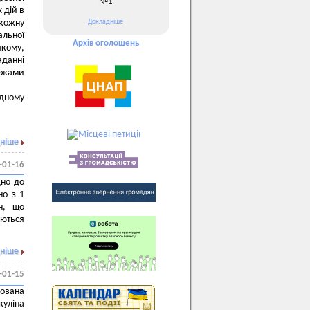
№1
 дій в
Докладніше
 кожну
альної
Архів оголошень
нкому,
аданні
межами
ідному
ніше
-01-16
дно до
но з 1
н, що
яються
ніше
-01-15
нована
уліна