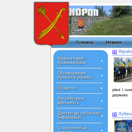
Головна
Новини
Украї
Нормативно-
правова база
Обговорення
проєктів рішень
Податки
рівні і си
державу.
Регуляторна
діяльність
Доступ до публічної
Лубен
інформації
Старостинські