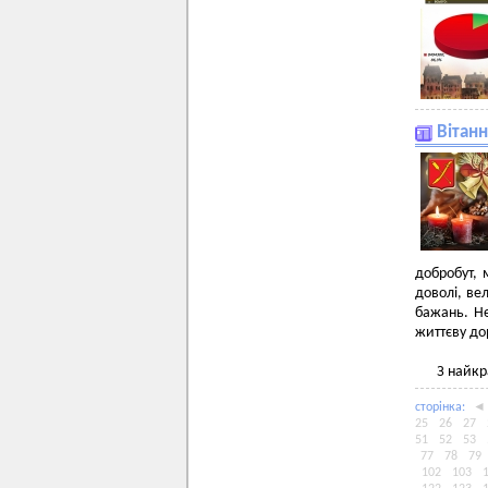
Вітанн
добробут, 
доволі, ве
бажань. Не
життєву до
З найкр
сторiнка:
◄
25
26
27
51
52
53
77
78
79
102
103