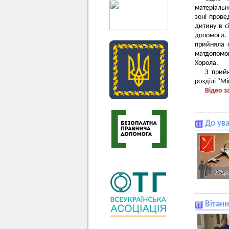
матеріальн
зоні прове
дитину в с
допомоги. 
прийняла 
матдопомо
Хорола.
З прий
розділі "М
Відео 
До ув
Вітан