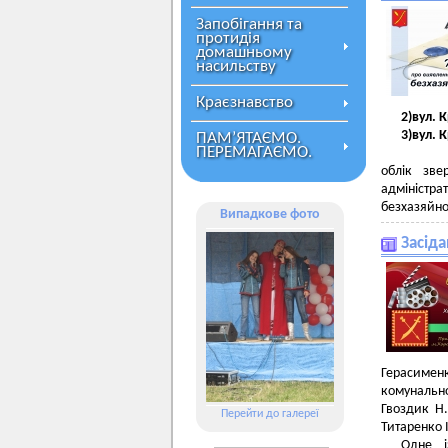
Запобігання та
протидія
домашньому
насильству
Краєзнавство
2)вул. 
3)вул. 
ПАМ’ЯТАЄМО.
ПЕРЕМАГАЄМО.
Можлив
облік зве
адміністра
безхазяйно
Випадкове фото
Засіда
Герасименк
комунальн
Гвоздик Н.
Перейти до галереї
Титаренко І
Одне і