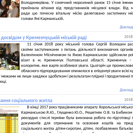
Володимирівна. У сонячний морозяний ранок 15 січня імен
приймала вітання від представників місцевої влади. Від м
ради цю почесну вітальну місію делеговано заступнику мі
голови Яні Карманській.
Доклад
2018
 досвідом у Кременчуцькій міській раді
11 січня 2018 року міський голова Сергій Волошин ра
своїми заступниками з питань діяльності виконавчих органі
Валентином Місніченком та Яною Карманською здійснили р
візит в м. Кременчук Полтавської області. Кременчук –
колоритне, яке варте особливої уваги. Цьогоріч це промислове
обласного підпорядкування опинилося в епіцентрі уваги всієї кр
її межами не лише завдяки здобуткам і результатам плідної і продуктивної п
оці.
Доклад
2018
ання соціального житла
В кінці 2017 року працівниками апарату Хорольської місько
Карманською Я.Ю., Глущенко Ю.О., Решетняк О.В. та Бибиком 
рекордно стислі терміни була виконана робота по підготовці 
документів для отримання та освоєння коштів на прид
соціального житла дітям-сиротам, дітям, позбавлених батьків