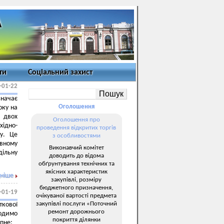
ти
Соціальний захист
-01-22
значає
Оголошення
оку на
я двох
Оголошення про
хідно-
проведення відкритих торгів
ву. Це
з особливостями
авному
Виконавчий комітет
дільну
доводить до відома
обґрунтування технічних та
якісних характеристик
ніше
закупівлі, розміру
бюджетного призначення,
-01-19
очікуваної вартості предмета
закупівлі послуги «Поточний
кової
ремонт дорожнього
водимо
покриття ділянки
пне: