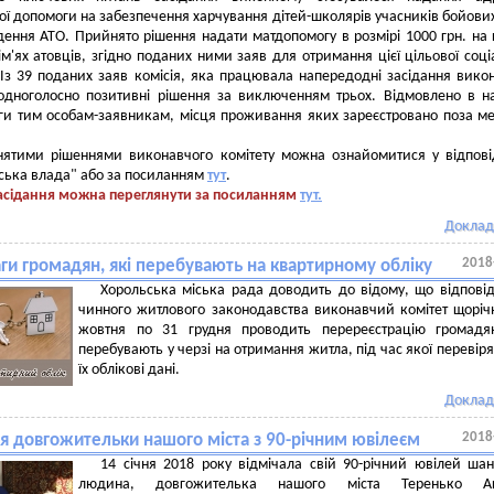
ої допомоги на забезпечення харчування дітей-школярів учасників бойових
дення АТО. Прийнято рішення надати матдопомогу в розмірі 1000 грн. на
ім'ях атовців, згідно поданих ними заяв для отримання цієї цільової соці
Із 39 поданих заяв комісія, яка працювала напередодні засідання вико
одноголосно позитивні рішення за виключенням трьох. Відмовлено в н
ги тим особам-заявникам, місця проживання яких зареєстровано поза 
нятими рішеннями виконавчого комітету можна ознайомитися у відпов
іська влада" або за посиланням
тут
.
засідання можна переглянути за посиланням
тут.
Доклад
2018
аги громадян, які перебувають на квартирному обліку
Хорольська міська рада доводить до відому, що відпові
чинного житлового законодавства виконавчий комітет щоріч
жовтня по 31 грудня проводить перереєстрацію громадя
перебувають у черзі на отримання житла, під час якої перевір
їх облікові дані.
Доклад
2018
ня довгожительки нашого міста з 90-річним ювілеєм
14 січня 2018 року відмічала свій 90-річний ювілей ша
людина, довгожителька нашого міста Теренько Ак