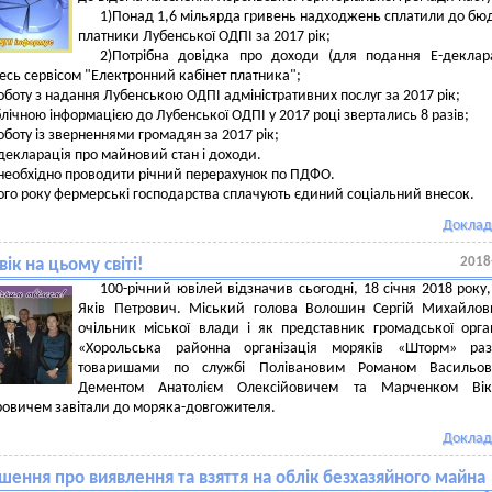
1)Понад 1,6 мільярда гривень надходжень сплатили до бю
платники Лубенської ОДПІ за 2017 рік;
2)Потрібна довідка про доходи (для подання Е-деклара
есь сервісом "Електронний кабінет платника";
оботу з надання Лубенською ОДПІ адміністративних послуг за 2017 рік;
блічною інформацією до Лубенської ОДПІ у 2017 році звертались 8 разів;
оботу із зверненнями громадян за 2017 рік;
декларація про майновий стан і доходи.
необхідно проводити річний перерахунок по ПДФО.
ого року фермерські господарства сплачують єдиний соціальний внесок.
Доклад
2018
вік на цьому світі!
100-річний ювілей відзначив сьогодні, 18 січня 2018 року,
Яків Петрович.
Міський голова Волошин Сергій Михайлов
очільник міської влади і як представник громадської орган
«Хорольська районна організація моряків «Шторм» ра
товаришами по службі Полівановим Романом Васильов
Дементом Анатолієм Олексійовичем та Марченком Вік
овичем завітали до моряка-довгожителя.
Доклад
шення про виявлення та взяття на облік безхазяйного майна