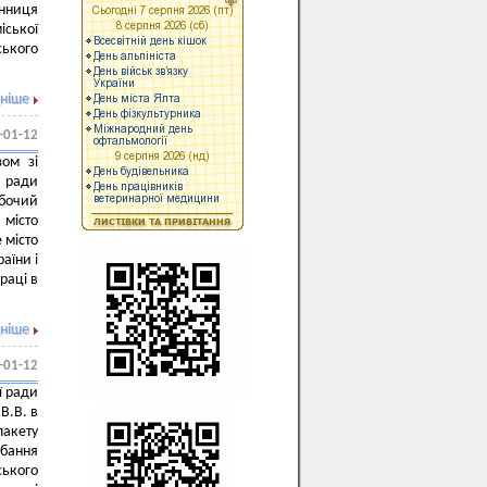
инниця
іської
ського
ніше
-01-12
зом зі
в ради
обочий
 місто
 місто
аїни і
раці в
ніше
-01-12
ї ради
В.В. в
пакету
бання
ського