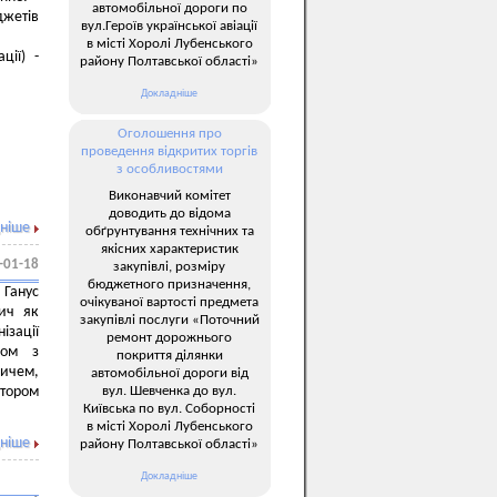
автомобільної дороги по
джетів
вул.Героїв української авіації
в місті Хоролі Лубенського
ції) -
району Полтавської області»
Докладніше
Оголошення про
проведення відкритих торгів
з особливостями
Виконавчий комітет
доводить до відома
ніше
обґрунтування технічних та
якісних характеристик
-01-18
закупівлі, розміру
бюджетного призначення,
 Ганус
очікуваної вартості предмета
ич як
закупівлі послуги «Поточний
ізації
ремонт дорожнього
зом з
покриття ділянки
ичем,
автомобільної дороги від
вул. Шевченка до вул.
тором
Київська по вул. Соборності
в місті Хоролі Лубенського
ніше
району Полтавської області»
Докладніше