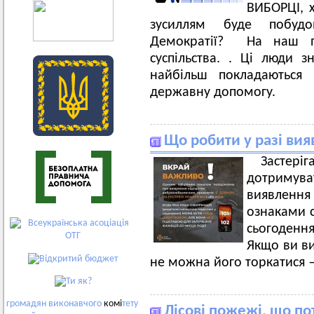
ВИБОРЦІ, х
зусиллям буде побудов
Демократії? На наш по
суспільства. . Ці люди з
найбільш покладаються
державну допомогу.
Що робити у разі ви
Заст
дотримув
виявленн
ознаками с
сьогоденн
Якщо ви в
не можна його торкатися 
громадян
виконавчого
комі
тету
Лісові пожежі, що по