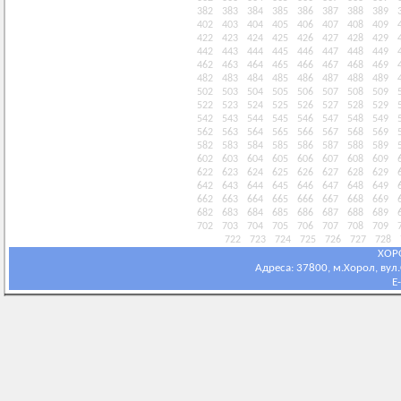
382
383
384
385
386
387
388
389
402
403
404
405
406
407
408
409
422
423
424
425
426
427
428
429
442
443
444
445
446
447
448
449
462
463
464
465
466
467
468
469
482
483
484
485
486
487
488
489
502
503
504
505
506
507
508
509
522
523
524
525
526
527
528
529
542
543
544
545
546
547
548
549
562
563
564
565
566
567
568
569
582
583
584
585
586
587
588
589
602
603
604
605
606
607
608
609
622
623
624
625
626
627
628
629
642
643
644
645
646
647
648
649
662
663
664
665
666
667
668
669
682
683
684
685
686
687
688
689
702
703
704
705
706
707
708
709
722
723
724
725
726
727
728
ХОР
Адреса: 37800, м.Хорол, вул.С
E