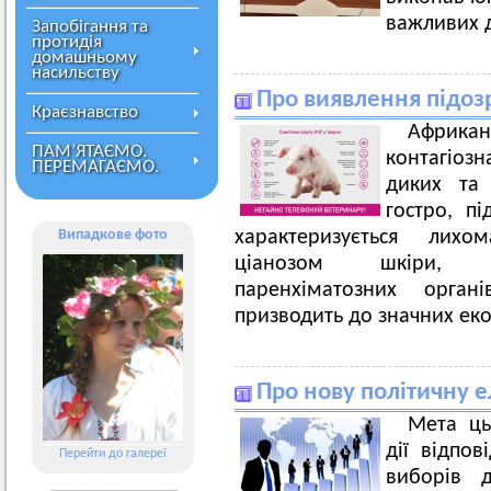
важливих д
Запобігання та
протидія
домашньому
насильству
Про виявлення підоз
Краєзнавство
Африк
ПАМ’ЯТАЄМО.
контагіоз
ПЕРЕМАГАЄМО.
диких та 
гостро, п
Випадкове фото
характеризується лихо
ціанозом шкіри, н
паренхіматозних орга
призводить до значних еко
Про нову політичну е
Мета ць
дії відпов
Перейти до галереї
виборів д