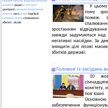
свиней
питань
водопостачання
&mdash
украї
ни
послуги
У цьому 
централі
зованого
виявлення
тому зро
жовтня
засі
дання
торгівлі
пожеж. Ц
головне
плати
споживачі
в
збиткі
в
лісові
спалюван
зростанням відвідуванн
завжди задумуються над 
негативні наслідки. За д
знищити цілі лісові маси
збитків державі.
Головне із засідань 
10 жов
сімнадцяте
комітету, 
пов’язані
Основно
забезпечення функціону