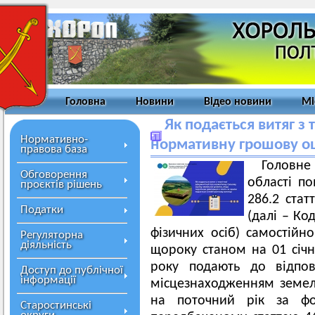
Головна
Новини
Відео новини
Мі
Як подається витяг з 
Нормативно-
нормативну грошову оц
правова база
Головн
Обговорення
області по
проєктів рішень
286.2 стат
Податки
(далі – Ко
фізичних осіб) самостій
Регуляторна
діяльність
щороку станом на 01 січн
року подають до відпов
Доступ до публічної
інформації
місцезнаходженням земел
на поточний рік за фо
Старостинські