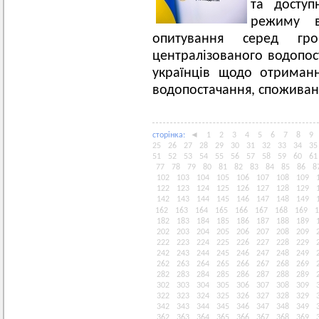
та доступ
режиму в
опитування серед гр
централізованого водопос
українців щодо отриман
водопостачання, споживанн
сторiнка:
◄
1
2
3
4
5
6
7
8
9
25
26
27
28
29
30
31
32
33
34
35
51
52
53
54
55
56
57
58
59
60
61
77
78
79
80
81
82
83
84
85
86
8
102
103
104
105
106
107
108
109
122
123
124
125
126
127
128
129
142
143
144
145
146
147
148
149
162
163
164
165
166
167
168
169
1
182
183
184
185
186
187
188
189
202
203
204
205
206
207
208
209
222
223
224
225
226
227
228
229
242
243
244
245
246
247
248
249
262
263
264
265
266
267
268
269
282
283
284
285
286
287
288
289
302
303
304
305
306
307
308
309
322
323
324
325
326
327
328
329
342
343
344
345
346
347
348
349
362
363
364
365
366
367
368
369