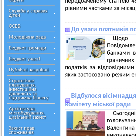
округи
передбаченому статтею 46
рівними частками за міся
Служба у справах
дітей
ОСББ
До уваги платників п
Молодіжна рада
Щод
Повідомл
Бюджет громади
банками в
Бюджет участі
граничних
податків за відповідними
Публічні закупівлі
яких застосовано режим е
Стратегічне
планування,
інвестиційна
діяльність та
Відбулося вісімнадця
підтримка бізнесу
комітету міської ради
Архітектура,
містобудування,
Сьогод
цивільний захист
головуван
Валентина
Захист прав
споживачів
виконавчог