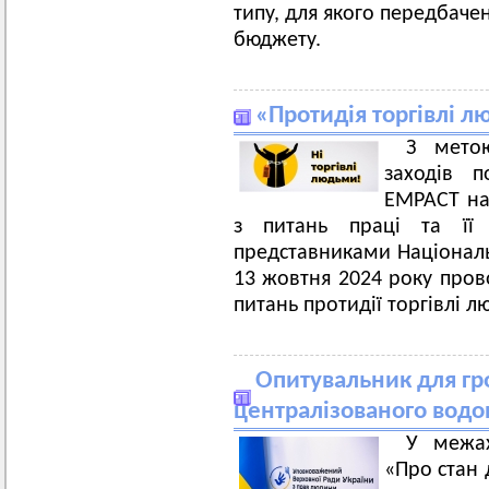
типу, для якого передбаче
бюджету.
«Протидія торгівлі 
З метою
заходів 
EMPACT на
з питань праці та її 
представниками Національн
13 жовтня 2024 року прово
питань протидії торгівлі л
Опитувальник для гр
централізованого водо
У межах
«Про стан 