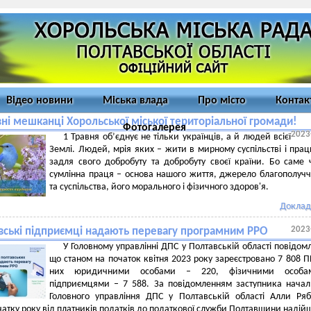
Відео новини
Міська влада
Про місто
Контак
ні мешканці Хорольської міської територіальної громади!
Фотогалерея
2023
1 Травня об’єднує не тільки українців, а й людей всієї
Землі. Людей, мрія яких – жити в мирному суспільстві і пра
задля свого добробуту та добробуту своєї країни. Бо саме 
сумлінна праця – основа нашого життя, джерело благополуччя
та суспільства, його морального і фізичного здоров'я.
Доклад
2023
вські підприємці надають перевагу програмним РРО
У Головному управлінні ДПС у Полтавській області повідом
що станом на початок квітня 2023 року зареєстровано 7 808 П
них юридичними особами – 220, фізичними особ
підприємцями – 7 588. За повідомленням заступника нача
Головного управління ДПС у Полтавській області Алли Ряб
очатку року від платників податків до податкової служби Полтавщини наді