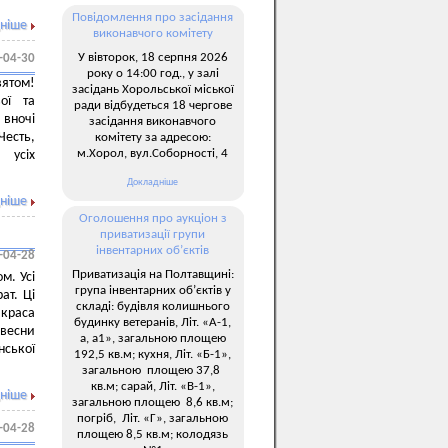
Повідомлення про засідання
ніше
виконавчого комітету
У вівторок, 18 серпня 2026
-04-30
року о 14:00 год., у залі
ятом!
засідань Хорольської міської
ої та
ради відбудеться 18 чергове
вночі
засідання виконавчого
есть,
комітету за адресою:
м.Хорол, вул.Соборності, 4
 усіх
Докладніше
ніше
Оголошення про аукціон з
приватизації групи
інвентарних об’єктів
-04-28
Приватизація на Полтавщині:
м. Усі
група інвентарних об’єктів у
ат. Ці
складі: будівля колишнього
краса
будинку ветеранів, Літ. «А-1,
 весни
а, а1», загальною площею
нської
192,5 кв.м; кухня, Літ. «Б-1»,
загальною площею 37,8
кв.м; сарай, Літ. «В-1»,
ніше
загальною площею 8,6 кв.м;
погріб, Літ. «Г», загальною
-04-28
площею 8,5 кв.м; колодязь