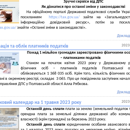
Зручні сервіси від ДПС
Як дізнатися про останні зміни у законодавстві
На офіційному порталі Державної податкової служби Укра
посиланням
https://tax.gov.ua/
зайти на «Загальнодост
інформаційно довідковий ресурс», потім за посил
tax.gov.ua/
знайти «Останні зміни в законодавстві».
Доклад
2023
ація та облік платників податків
Понад 1 мільйон громадян зареєстровано фізичними ос
– платниками податків
Станом на початок квітня 2023 року у Державному ре
фізичних осіб – платників податків Полтавської об
обліковуються 1 368 035 осіб. Крім того, кількість фізичних осі
ані в окремому реєстрі, складає 3 065. Про це повідомила заступник нача
управління ДПС у Полтавській області Алла Рябкова.
Доклад
2023
ковий календар на 1 травня 2023 року
Останній день сплати
плати за землю (земельний податок 
орендна плата за земельні ділянки державної або комун
власності) (крім громадян) за березень 2023 року.
Останній день сплати
юридичними особами авансового в
за І квартал 2023 року податку на нерухоме майно, відмін