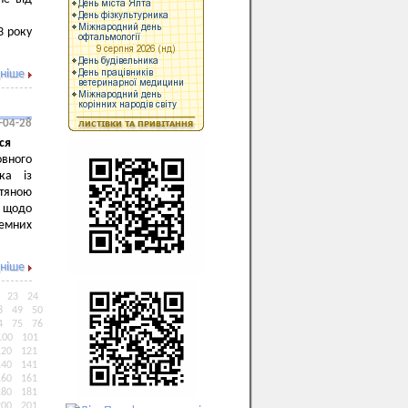
3 року
ніше
-04-28
ся
вного
ка із
етяною
і щодо
лемних
ніше
23
24
8
49
50
4
75
76
100
101
120
121
140
141
160
161
180
181
200
201