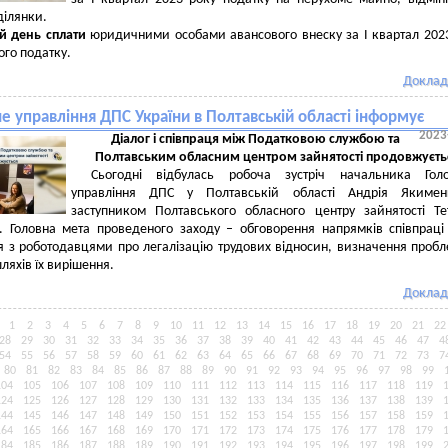
ділянки.
й день сплати
юридичними особами авансового внеску за І квартал 202
ого податку.
Доклад
е управління ДПС України в Полтавській області інформує
2023
Діалог і співпраця між Податковою службою та
Полтавським обласним центром зайнятості продовжуєть
Сьогодні відбулась робоча зустріч начальника Голо
управління ДПС у Полтавській області Андрія Якимен
заступником Полтавського обласного центру зайнятості Т
. Головна мета проведеного заходу – обговорення напрямків співпрац
я з роботодавцями про легалізацію трудових відносин, визначення проб
ляхів їх вирішення.
Доклад
1
2
3
4
5
6
7
8
9
10
11
12
13
14
15
16
17
18
19
20
21
22
28
29
30
31
32
33
34
35
36
37
38
39
40
41
42
43
44
45
46
47
4
54
55
56
57
58
59
60
61
62
63
64
65
66
67
68
69
70
71
72
73
7
80
81
82
83
84
85
86
87
88
89
90
91
92
93
94
95
96
97
98
99
104
105
106
107
108
109
110
111
112
113
114
115
116
117
118
119
124
125
126
127
128
129
130
131
132
133
134
135
136
137
138
139
144
145
146
147
148
149
150
151
152
153
154
155
156
157
158
159
164
165
166
167
168
169
170
171
172
173
174
175
176
177
178
179
184
185
186
187
188
189
190
191
192
193
194
195
196
197
198
199