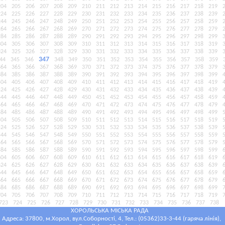
204
205
206
207
208
209
210
211
212
213
214
215
216
217
218
219
224
225
226
227
228
229
230
231
232
233
234
235
236
237
238
239
244
245
246
247
248
249
250
251
252
253
254
255
256
257
258
259
264
265
266
267
268
269
270
271
272
273
274
275
276
277
278
279
284
285
286
287
288
289
290
291
292
293
294
295
296
297
298
299
304
305
306
307
308
309
310
311
312
313
314
315
316
317
318
319
324
325
326
327
328
329
330
331
332
333
334
335
336
337
338
339
347
44
345
346
348
349
350
351
352
353
354
355
356
357
358
359
364
365
366
367
368
369
370
371
372
373
374
375
376
377
378
379
384
385
386
387
388
389
390
391
392
393
394
395
396
397
398
399
404
405
406
407
408
409
410
411
412
413
414
415
416
417
418
419
424
425
426
427
428
429
430
431
432
433
434
435
436
437
438
439
444
445
446
447
448
449
450
451
452
453
454
455
456
457
458
459
464
465
466
467
468
469
470
471
472
473
474
475
476
477
478
479
484
485
486
487
488
489
490
491
492
493
494
495
496
497
498
499
504
505
506
507
508
509
510
511
512
513
514
515
516
517
518
519
524
525
526
527
528
529
530
531
532
533
534
535
536
537
538
539
544
545
546
547
548
549
550
551
552
553
554
555
556
557
558
559
564
565
566
567
568
569
570
571
572
573
574
575
576
577
578
579
584
585
586
587
588
589
590
591
592
593
594
595
596
597
598
599
604
605
606
607
608
609
610
611
612
613
614
615
616
617
618
619
624
625
626
627
628
629
630
631
632
633
634
635
636
637
638
639
644
645
646
647
648
649
650
651
652
653
654
655
656
657
658
659
664
665
666
667
668
669
670
671
672
673
674
675
676
677
678
679
684
685
686
687
688
689
690
691
692
693
694
695
696
697
698
699
704
705
706
707
708
709
710
711
712
713
714
715
716
717
718
719
723
724
725
726
727
728
729
730
731
732
733
734
735
736
737
738
ХОРОЛЬСЬКА МІСЬКА РАДА
Адреса: 37800, м.Хорол, вул.Соборності, 4, Тел.: (05362)33-3-44 (гаряча лінія),