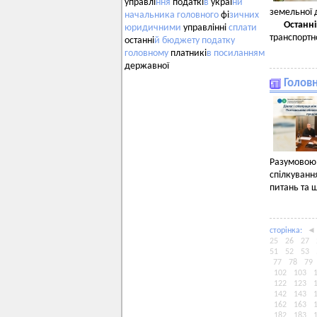
управлі
ння
податкі
в
украї
ни
земельної 
начальника
головного
фі
зичних
Останні
юридичними
управлінні
сплати
транспортн
останні
й
бюджету
податку
головному
платникі
в
посиланням
державної
Головн
Разумовою
спілкуванн
питань та ш
сторiнка:
◄
25
26
27
51
52
53
77
78
79
102
103
122
123
142
143
162
163
182
183