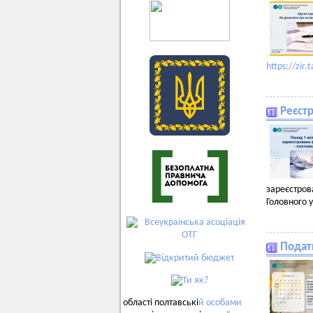
https://zir.
Реєстр
зареєстров
Головного 
Подат
області полтавські
й
особами