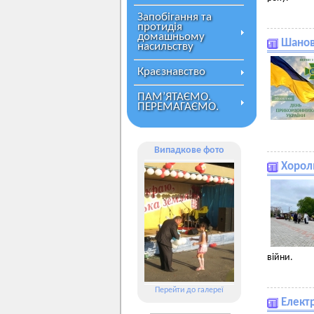
Запобігання та
протидія
домашньому
Шанов
насильству
Краєзнавство
ПАМ’ЯТАЄМО.
ПЕРЕМАГАЄМО.
Випадкове фото
Хорол
війни.
Перейти до галереї
Елект