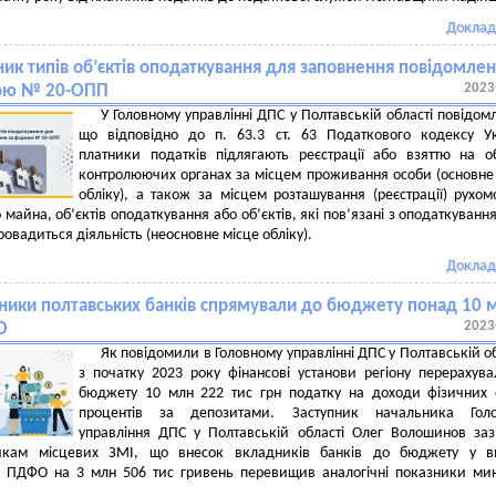
Доклад
ник типів об’єктів оподаткування для заповнення повідомле
2023
ою № 20-ОПП
У Головному управлінні ДПС у Полтавській області повідом
що відповідно до п. 63.3 ст. 63 Податкового кодексу У
платники податків підлягають реєстрації або взяттю на о
контролюючих органах за місцем проживання особи (основне
обліку), а також за місцем розташування (реєстрації) рухом
 майна, об’єктів оподаткування або об’єктів, які пов’язані з оподаткуванн
ровадиться діяльність (неосновне місце обліку).
Доклад
ники полтавських банків спрямували до бюджету понад 10 
2023
О
Як повідомили в Головному управлінні ДПС у Полтавській об
з початку 2023 року фінансові установи регіону перерахув
бюджету 10 млн 222 тис грн податку на доходи фізичних 
процентів за депозитами. Заступник начальника Голо
управління ДПС у Полтавській області Олег Волошинов за
икам місцевих ЗМІ, що внесок вкладників банків до бюджету у ви
о ПДФО на 3 млн 506 тис гривень перевищив аналогічні показники ми