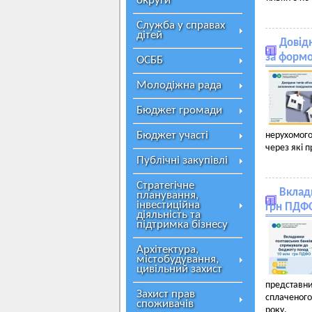
округи
Служба у справах
дітей
Довід
за форм
ОСББ
Молодіжна рада
Бюджет громади
Бюджет участі
нерухомого
через які п
Публічні закупівлі
Стратегічне
Вклад
планування,
інвестиційна
грн ПДФ
діяльність та
підтримка бізнесу
Архітектура,
містобудування,
цивільний захист
представн
Захист прав
сплаченог
споживачів
року.