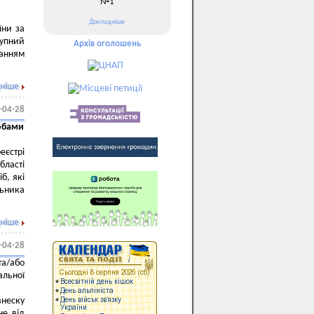
№1
Докладніше
їни за
упний
Архів оголошень
анням
ніше
-04-28
обами
єстрі
ласті
б, які
льника
ніше
-04-28
та/або
альної
неску
не від