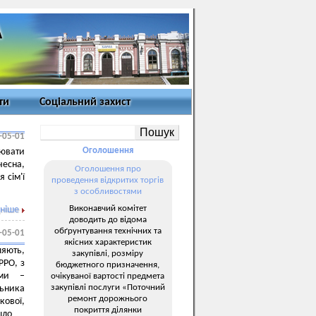
ти
Соціальний захист
-05-01
Оголошення
цювати
чесна,
Оголошення про
 сім'ї
проведення відкритих торгів
з особливостями
Виконавчий комітет
ніше
доводить до відома
обґрунтування технічних та
-05-01
якісних характеристик
ляють,
закупівлі, розміру
РРО, з
бюджетного призначення,
ами –
очікуваної вартості предмета
закупівлі послуги «Поточний
льника
ремонт дорожнього
кової,
покриття ділянки
йшло