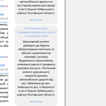
автомобільної дороги по
вул.Героїв української авіації
ніше
в місті Хоролі Лубенського
району Полтавської області»
ння
-05-01
Докладніше
ляють,
Оголошення про
країни
проведення відкритих торгів
блік у
з особливостями
 місце
ого та
Виконавчий комітет
доводить до відома
ям або
обґрунтування технічних та
якісних характеристик
ніше
закупівлі, розміру
бюджетного призначення,
очікуваної вартості предмета
млн
закупівлі послуги «Поточний
-05-01
ремонт дорожнього
ласті,
покриття ділянки
автомобільної дороги від
али до
вул. Шевченка до вул.
осіб з
Київська по вул. Соборності
вного
в місті Хоролі Лубенського
значив
району Полтавської області»
гляді
нулого
Докладніше