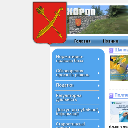
Головна
Новини
Шанов
Нормативно-
правова база
Обговорення
проєктів рішень
Податки
Полта
Регуляторна
діяльність
Доступ до публічної
інформації
Старостинські
тільки з п