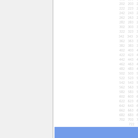
202
203
222
223
242
243
262
263
282
283
302
303
322
323
342
343
3
362
363
382
383
402
403
422
423
442
443
462
463
482
483
502
503
522
523
542
543
562
563
582
583
602
603
622
623
642
643
662
663
682
683
702
703
722