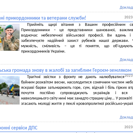
Доклад
2023
ні прикордонники та ветерани служби!
Прийміть щирі вітання з Вашим професійним св
Прикордонники – це представники шанованої, важлив
водночас небезпечної військової професії. Ви вдень і 
забезпечуєте надійний захист рубежів нашої держави. Ч
мужність, сміливість – це ті поняття, що об’єднують
прикордонників України.
Доклад
ьська громада знову в жалобі за загиблим Героєм-земляком
2023
Трагічні звістки з фронту не дають налюбуватися
буйним розквітом весни, насолодитися сонячним чистим небо
яскраві барви затьмарюють горе, сум, відчай і біль гірких втр
почуття постійно супроводжують українців і вся 
навколишнього світу нині має занадто страшну ціну… У розквіті
згасають молоді життя у пеклі кровопролитної російсько-украї
Доклад
2023
ронні сервіси ДПС