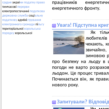
працівників енергети
грудня
украї
ни
податку
право
тимчасові
перерви
енергетичного фронту.
електропостачанні
податкова
державна
служба
соці
альну
податкову
адміні
стрування
Увага! Підступна кри
електронного
громади
пі
льгу
територіальної
хорольська
Як тіль
порядку
хорольської
любителів
чекають, к
звичайно
зимовою р
про безпеку на льоду в 
погоди не варто розрахо
льодом. Це процес тривали
Починається він, як прави
нового року.
Запитували? Відпові