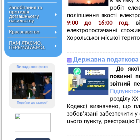
в зв’язку
Запобігання та
робіт еле
протидія
поліпшення якості електр
домашньому
насильству
9:00 до 16:00 год.
в
електропостачанні спожив
Краєзнавство
Хорольської міської терит
ПАМ’ЯТАЄМО.
ПЕРЕМАГАЄМО.
Державна податкова
Випадкове фото
До якої
повинні п
звітний п
Підпункто
розділу XX
Перейти до галереї
Кодекс) визначено, що пл
зобов’язані забезпечити у
цього пункту, реєстрацію 