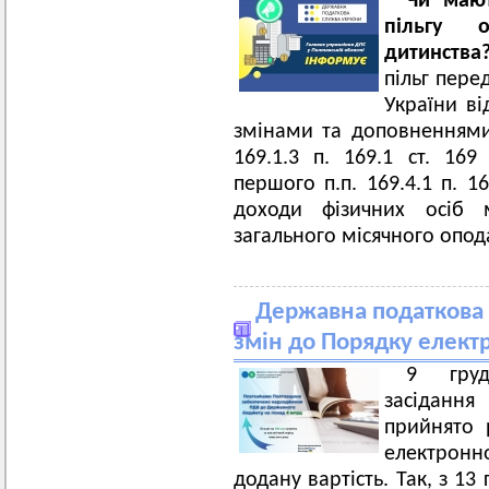
Чи мают
пільгу ос
дитинств
пільг пере
України ві
змінами та доповненнями (
169.1.3 п. 169.1 ст. 1
першого п.п. 169.4.1 п. 1
доходи фізичних осіб
загального місячного опо
Державна податкова 
змін до Порядку елект
9 груд
засідання
прийнято 
електронн
додану вартість. Так, з 13 