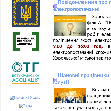
Повідомленння про т
електропостачанні
Хорольс
філії АТ 
в зв’язку
робіт еле
поліпшення якості електр
9:00 до 16:00 год.
в
електропостачанні спожив
Хорольської міської терит
Шановні працівники 
галузі!
Вітаємо
працівник
промислов
також долучається до вш