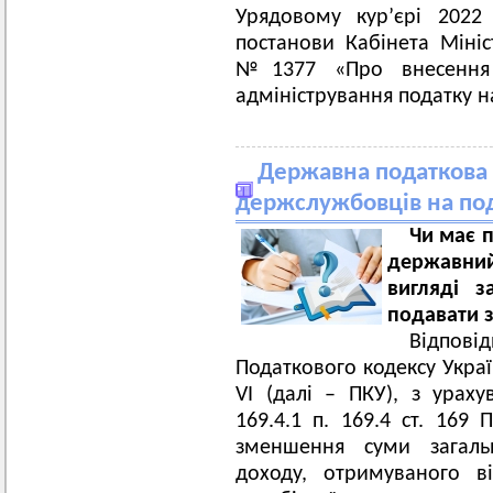
Урядовому кур’єрі 2022
постанови Кабінета Мініс
№1377 «Про внесення 
адміністрування податку н
Державна податкова 
держслужбовців на под
Чи має п
державний
вигляді з
подавати з
Відпові
Податкового кодексу Украї
VI (далі – ПКУ), з урах
169.4.1 п. 169.4 ст. 169
зменшення суми загальн
доходу, отримуваного в