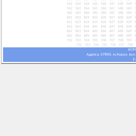
542
543
544
545
546
547
548
549
562
563
564
565
566
567
568
569
582
583
584
585
586
587
588
589
602
603
604
605
606
607
608
609
622
623
624
625
626
627
628
629
642
643
644
645
646
647
648
649
662
663
664
665
666
667
668
669
682
683
684
685
686
687
688
689
702
703
704
705
706
707
708
709
722
723
724
725
726
727
728
ХОР
Адреса: 37800, м.Хорол, вул.С
E