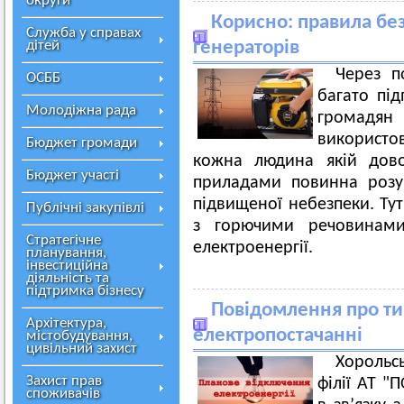
округи
Корисно: правила бе
Служба у справах
дітей
генераторів
Через п
ОСББ
багато під
Молодіжна рада
громадя
використо
Бюджет громади
кожна людина якій дово
Бюджет участі
приладами повинна розу
підвищеної небезпеки. Ту
Публічні закупівлі
з горючими речовинами
Стратегічне
електроенергії.
планування,
інвестиційна
діяльність та
підтримка бізнесу
Повідомлення про ти
Архітектура,
електропостачанні
містобудування,
цивільний захист
Хорольс
Захист прав
філії АТ 
споживачів