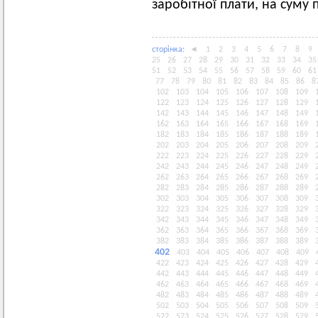
заробітної плати, на суму 
сторiнка:
◄
1
2
3
4
5
6
7
8
9
25
26
27
28
29
30
31
32
33
34
35
51
52
53
54
55
56
57
58
59
60
61
77
78
79
80
81
82
83
84
85
86
8
102
103
104
105
106
107
108
109
122
123
124
125
126
127
128
129
142
143
144
145
146
147
148
149
162
163
164
165
166
167
168
169
182
183
184
185
186
187
188
189
202
203
204
205
206
207
208
209
222
223
224
225
226
227
228
229
242
243
244
245
246
247
248
249
262
263
264
265
266
267
268
269
282
283
284
285
286
287
288
289
302
303
304
305
306
307
308
309
322
323
324
325
326
327
328
329
342
343
344
345
346
347
348
349
362
363
364
365
366
367
368
369
382
383
384
385
386
387
388
389
402
403
404
405
406
407
408
409
422
423
424
425
426
427
428
429
442
443
444
445
446
447
448
449
462
463
464
465
466
467
468
469
482
483
484
485
486
487
488
489
502
503
504
505
506
507
508
509
522
523
524
525
526
527
528
529