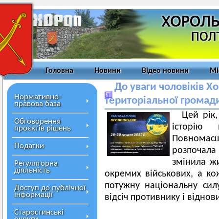
Головна
Новини
Відео новини
Мі
До уваги чоловіків Хо
Нормативно-
територіальної громади
правова база
Цей рік
Обговорення
історію 
проєктів рішень
Повномас
Податки
розпочала 
змінила жи
Регуляторна
діяльність
окремих військових, а ко
потужну національну си
Доступ до публічної
інформації
відсіч противнику і віднов
Старостинські