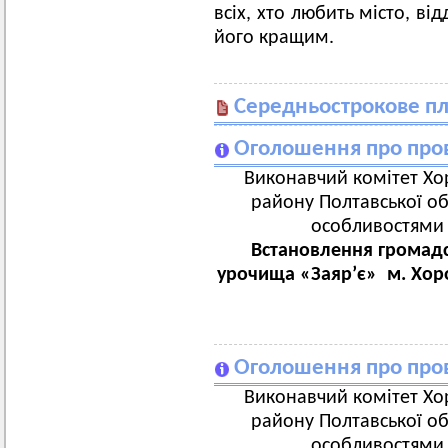
всіх, хто любить місто, ві
його кращим.
Середньострокове п
Оголошення про пров
Виконавчий комітет Хор
району Полтавської об
особливостями з
Встановлення громадс
урочища «Заяр’є» м. Хор
Оголошення про пров
Виконавчий комітет Хор
району Полтавської об
особливостями з