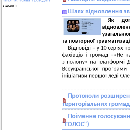
minor-latin
calibri
проводить
відкриті
Шлях відновлення зв
Як доп
відновлен
узагальню
та повторної травматизаці
Відповіді – у 10 серіях п
фахівців і громад –«Не н
з полону» на платформі Д
Всеукраїнської програми
ініціативи першої леді Оле
Протоколи розширени
територіальних громад
Поіменне голосування
"ГОЛОС")