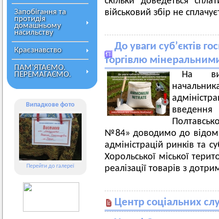
скільки доведеться спла
Запобігання та
військовий збір не сплачу
протидія
домашньому
насильству
До уваги суб’єктів г
Краєзнавство
торгівлю мінеральним
ПАМ’ЯТАЄМО.
На вик
ПЕРЕМАГАЄМО.
начальник
адмініст
Випадкове фото
введення
Полтавсько
№84» доводимо до відома 
адміністрацій ринків та с
Хорольської міської терит
Перейти до галереї
реалізації товарів з дотр
Центр соціальних сл