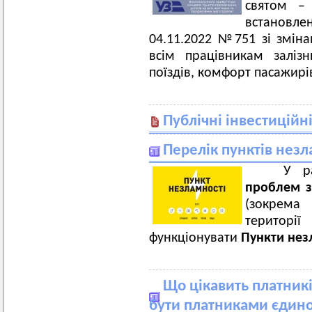
святом – 
встановле
04.11.2022 №751 зі зміна
всім працівникам заліз
поїздів, комфорт пасажирів
Публічні інвестиційн
Перелік пунктів незл
У раз
проблем з
(зокрема 
територі
функціонувати
Пункти нез
Що цікавить платник
бути платниками єдиног