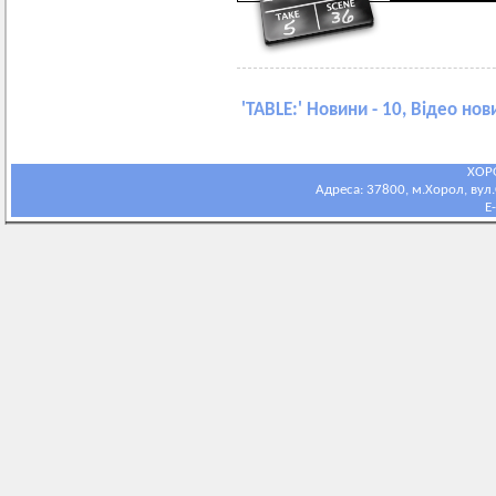
'
TABLE:
' Новини - 10, Відео нов
ХОР
Адреса: 37800, м.Хорол, вул.С
E