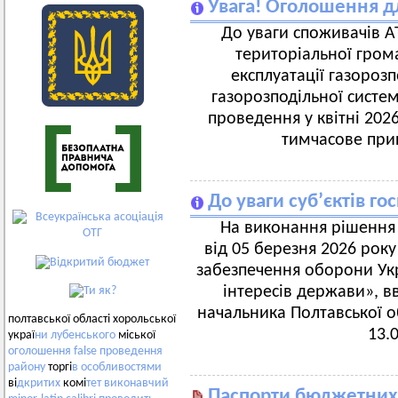
Увага! Оголошення дл
До уваги споживачів А
територіальної гром
експлуатації газороз
газорозподільної систе
проведення у квітні 202
тимчасове при
До уваги суб’єктів г
На виконання рішення 
від 05 березня 2026 рок
забезпечення оборони Укр
інтересів держави», 
начальника Полтавської об
полтавської області хорольської
13.
украї
ни
лубенського
міської
оголошення
false
проведення
району
торгі
в
особливостями
ві
дкритих
комі
тет
виконавчий
Паспорти бюджетних