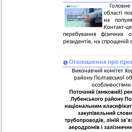
Головн
області по
на популя
Контакт-
перебування фізичних 
резидентів, на спрощеній 
Оголошення про пров
Виконавчий комітет Хор
району Полтавської об
особливостями з
Поточний (ямковий) рем
Лубенського району Пол
національним класифікат
закупівельний словн
трубопроводів, ліній зв’я
аеродромів і залізничн