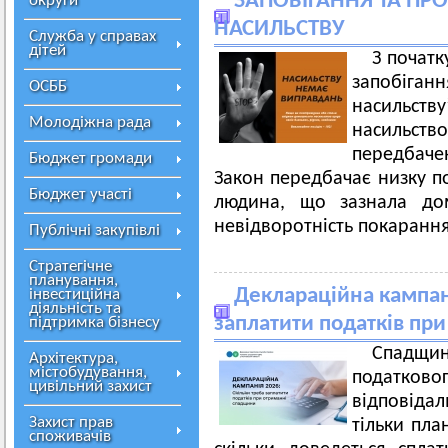
ЗАПОБІГАННЯ ТА П
округи
НАСИЛЬСТВУ
Служба у справах
дітей
З початк
запобіг
ОСББ
насильств
Молодіжна рада
насильс
передбаче
Бюджет громади
Закон передбачає низку по
Бюджет участі
людина, що зазнала дом
невідворотність покарання
Публічні закупівлі
Стратегічне
планування,
Деклараційна кампані
інвестиційна
діяльність та
заплатити податків пр
підтримка бізнесу
Спадщин
Архітектура,
містобудування,
податк
цивільний захист
відповіда
Захист прав
тільки пла
споживачів