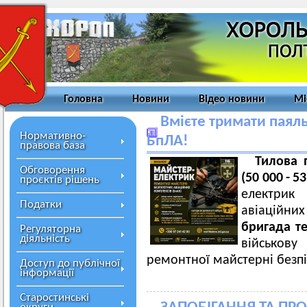
Головна
Новини
Відео новини
Мі
Вмієте тримати паял
Нормативно-
БпЛА!
правова база
Тилова 
Обговорення
(50 000 -
проєктів рішень
електрик 
Податки
авіаційни
бригада т
Регуляторна
діяльність
військов
ремонтної майстерні безпі
Доступ до публічної
інформації
Старостинські