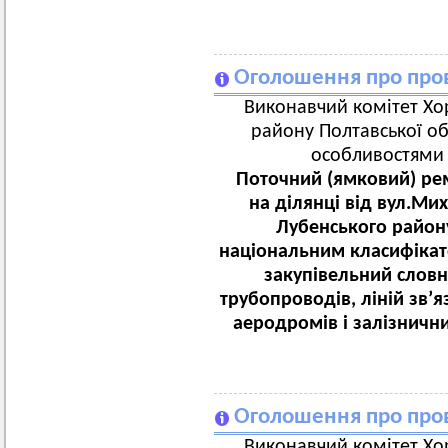
Оголошення про пров
Виконавчий комітет Хор
району Полтавської об
особливостями з
Поточний (ямковий) рем
на ділянці від вул.Ми
Лубенського району
національним класифікат
закупівельний словн
трубопроводів, ліній зв’я
аеродромів і залізничн
Оголошення про пров
Виконавчий комітет Хор