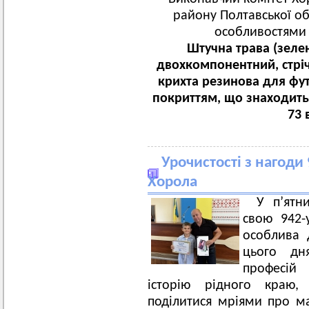
району Полтавської об
особливостями з
Штучна трава (зелен
двохкомпонентний, стріч
крихта резинова для фу
покриттям, що знаходитьс
73 
Урочистості з нагоди 
Хорола
У пʼятн
свою 942-
особлива 
цього дн
професій
історію рідного краю,
поділитися мріями про ма