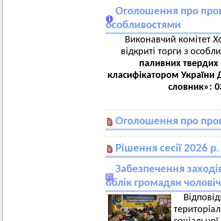
Оголошення про пров
особливостями
Виконавчий комітет Хо
відкриті торги з особл
паливних твердих 
класифікатором України 
словник»: 0
Оголошення про пров
Рішення сесії 2026 р.
Забезпечення заходів
облік громадян чоловічо
Відпові
територіа