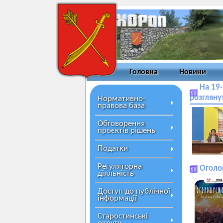
Головна
Новини
На 19-
розгляну
Нормативно-
правова база
Обговорення
проєктів рішень
Податки
Регуляторна
Оголо
діяльність
Доступ до публічної
інформації
Старостинські