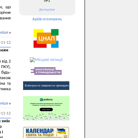
№1
яє, що
Докладніше
річне
ування
Архів оголошень
ніше
-11-12
нням
 від 2
 ПКУ),
 будь-
 також
йна та
атника
ніше
-11-12
 змін
о
 і
ої