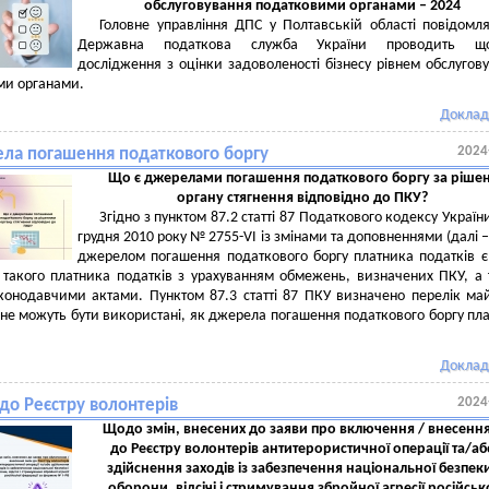
обслуговування податковими органами – 2024
Головне управління ДПС у Полтавській області повідомл
Державна податкова служба України проводить що
дослідження з оцінки задоволеності бізнесу рівнем обслугов
ми органами.
Доклад
2024
ла погашення податкового боргу
Що є джерелами погашення податкового боргу за ріше
органу стягнення відповідно до ПКУ?
Згідно з пунктом 87.2 статті 87 Податкового кодексу України
грудня 2010 року № 2755-VI із змінами та доповненнями (далі –
джерелом погашення податкового боргу платника податків є
 такого платника податків з урахуванням обмежень, визначених ПКУ, а
конодавчими актами. Пунктом 87.3 статті 87 ПКУ визначено перелік ма
і не можуть бути використані, як джерела погашення податкового боргу пл
Доклад
2024
до Реєстру волонтерів
Щодо змін, внесених до заяви про включення / внесення
до Реєстру волонтерів антитерористичної операції та/аб
здійснення заходів із забезпечення національної безпеки
оборони, відсічі і стримування збройної агресії російськ