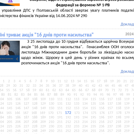
федерації за формою № 1-РВ
 управління ДПС у Полтавській області звертає увагу платників податк
ністерства фінансів України від 14.06.2024 № 290
Доклад
2024
їні триває акція "16 днів проти насильства"
З 25 листопада до 10 грудня відбувається щорічна Всеукра
акція "16 днів проти насильства". Генасамблея ООН оголос
листопада Міжнародним днем боротьби за ліквідацію наси
щодо жінок. Щороку в цей день у різних країнах по всьому
розпочинається акція "16 днів проти насильства".
Доклад
1
2
3
4
5
6
7
8
9
10
11
12
13
14
15
16
17
18
19
20
21
22
28
29
30
31
32
33
34
35
36
37
38
39
40
41
42
43
44
45
46
47
4
54
55
56
57
58
59
60
61
62
63
64
65
66
67
68
69
70
71
72
73
7
80
81
82
83
84
85
86
87
88
89
90
91
92
93
94
95
96
97
98
99
104
105
106
107
108
109
110
111
112
113
114
115
116
117
118
119
124
125
126
127
128
129
130
131
132
133
134
135
136
137
138
139
144
145
146
147
148
149
150
151
152
153
154
155
156
157
158
159
172
64
165
166
167
168
169
170
171
173
174
175
176
177
178
179
184
185
186
187
188
189
190
191
192
193
194
195
196
197
198
199
204
205
206
207
208
209
210
211
212
213
214
215
216
217
218
219
224
225
226
227
228
229
230
231
232
233
234
235
236
237
238
239
244
245
246
247
248
249
250
251
252
253
254
255
256
257
258
259