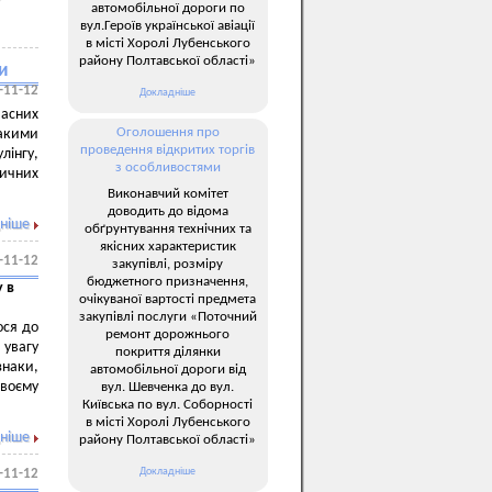
автомобільної дороги по
вул.Героїв української авіації
в місті Хоролі Лубенського
району Полтавської області»
и
-11-12
Докладніше
часних
Оголошення про
такими
проведення відкритих торгів
лінгу,
з особливостями
ричних
Виконавчий комітет
доводить до відома
ніше
обґрунтування технічних та
якісних характеристик
-11-12
закупівлі, розміру
бюджетного призначення,
 в
очікуваної вартості предмета
закупівлі послуги «Поточний
ося до
ремонт дорожнього
 увагу
покриття ділянки
знаки,
автомобільної дороги від
своєму
вул. Шевченка до вул.
Київська по вул. Соборності
в місті Хоролі Лубенського
ніше
району Полтавської області»
Докладніше
-11-12