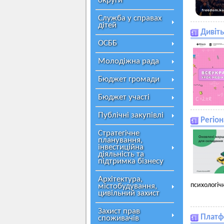
округи
Служба у справах
дітей
Дивіть
ОСББ
Молодіжна рада
Бюджет громади
Бюджет участі
Публічні закупівлі
Регіо
Стратегічне
планування,
інвестиційна
діяльність та
підтримка бізнесу
Архітектура,
психологіч
містобудування,
цивільний захист
Захист прав
Платф
споживачів