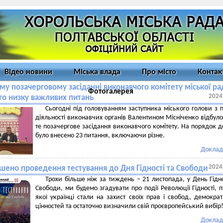
Відео новини
Міська влада
Про місто
Контак
му позачерговому засіданні виконавчого комітету міської ра
Фотогалерея
2024
то низку важливих питань
Сьогодні під головуванням заступника міського голови з 
діяльності виконавчих органів Валентином Місніченко відбуло
те позачергове засідання виконавчого комітету. На порядок 
було внесено 23 питання, включаючи різне.
Доклад
2024
шено проведення тестування до Дня Гідності та Свободи
Трохи більше ніж за тиждень – 21 листопада, у День Гідно
Свободи, ми будемо згадувати про події Революції Гідності, п
якої українці стали на захист своїх прав і свобод, демокра
цінностей та остаточно визначили свій проєвропейський вибір
Доклад