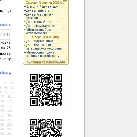
ів, що
ніше
-11-11
їнська
ила 25
льства
 світу
ніше
23
24
8
49
50
4
75
76
100
101
120
121
140
141
160
161
180
181
200
201
220
221
240
241
260
261