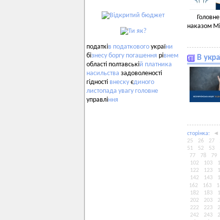
Головне
наказом Мі
податкі
в
податкового
украї
ни
бі
знесу
боргу
погашення
рі
внем
В укра
області полтавські
й
платника
насильства
задоволеності
гідності
внеску
є
диного
листопада
увагу
головне
управлі
ння
сторiнка:
◄
25
26
27
51
52
53
77
78
79
102
103
122
123
142
143
162
163
1
182
183
202
203
222
223
242
243