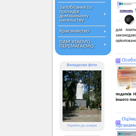
Запобігання та
протидія
домашньому
насильству
для платн
Краєзнавство
законодав
орієнтовано
ПАМ’ЯТАЄМО.
ПЕРЕМАГАЄМО.
Особли
Випадкове фото
податків 
іншого пл
Оцінк
органам
Перейти до галереї