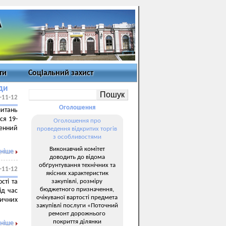
ти
Соціальний захист
ди
-11-12
Оголошення
питань
ся 19-
Оголошення про
денний
проведення відкритих торгів
з особливостями
Виконавчий комітет
ніше
доводить до відома
обґрунтування технічних та
-11-12
якісних характеристик
закупівлі, розміру
сті та
бюджетного призначення,
ід час
очікуваної вартості предмета
тичних
закупівлі послуги «Поточний
!
ремонт дорожнього
покриття ділянки
ніше