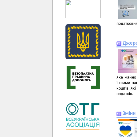
податкови
Джере
яке майно
іншими за
коштів, як
податків.
Зміни 