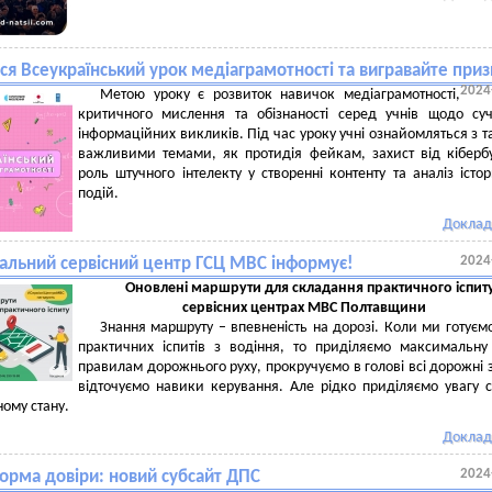
ся Всеукраїнський урок медіаграмотності та вигравайте приз
2024
Метою уроку є розвиток навичок медіаграмотності,
критичного мислення та обізнаності серед учнів щодо су
інформаційних викликів. Під час уроку учні ознайомляться з 
важливими темами, як протидія фейкам, захист від кібербу
роль штучного інтелекту у створенні контенту та аналіз істо
подій.
Доклад
2024
нальний сервісний центр ГСЦ МВС інформує!
Оновлені маршрути для складання практичного іспиту
сервісних центрах МВС Полтавщини
Знання маршруту – впевненість на дорозі. Коли ми готуєм
практичних іспитів з водіння, то приділяємо максимальну
правилам дорожнього руху, прокручуємо в голові всі дорожні 
відточуємо навики керування. Але рідко приділяємо увагу 
ному стану.
Доклад
2024
орма довіри: новий субсайт ДПС