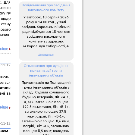
є. Для
Повідомлення про засідання
ьовою
виконавчого комітету
року №
У вівторок, 18 серпня 2026
и щодо
року о 14:00 год., у залі
 стану
засідань Хорольської міської
ового
ради відбудеться 18 чергове
ризик-
засідання виконавчого
комітету за адресою:
м.Хорол, вул.Соборності, 4
ніше
Докладніше
-11-12
Оголошення про аукціон з
приватизації групи
інвентарних об’єктів
ляють,
юється
Приватизація на Полтавщині:
група інвентарних об’єктів у
атник
складі: будівля колишнього
ені за
будинку ветеранів, Літ. «А-1,
а, а1», загальною площею
192,5 кв.м; кухня, Літ. «Б-1»,
ніше
загальною площею 37,8
кв.м; сарай, Літ. «В-1»,
загальною площею 8,6 кв.м;
-11-12
погріб, Літ. «Г», загальною
площею 8,5 кв.м; колодязь
івнем