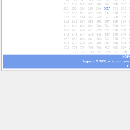
502
503
504
505
506
507
508
509
527
522
523
524
525
526
528
529
542
543
544
545
546
547
548
549
562
563
564
565
566
567
568
569
582
583
584
585
586
587
588
589
602
603
604
605
606
607
608
609
622
623
624
625
626
627
628
629
642
643
644
645
646
647
648
649
662
663
664
665
666
667
668
669
682
683
684
685
686
687
688
689
702
703
704
705
706
707
708
709
722
723
724
725
726
727
728
ХОР
Адреса: 37800, м.Хорол, вул.С
E