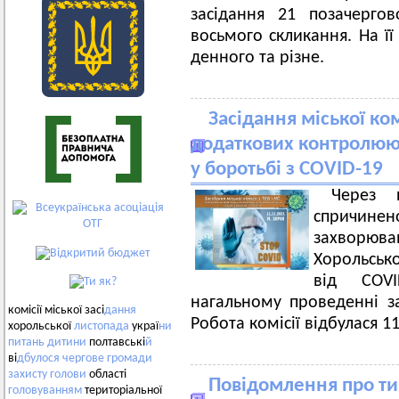
засідання 21 позачергов
восьмого скликання. На її
денного та різне.
Засідання міської ком
додаткових контролюю
у боротьбі з COVID-19
Через п
спричи
захворюв
Хорольськ
від COVI
нагальному проведенні зас
комісії міської засі
дання
Робота комісії відбулася 1
хорольської
листопада
украї
ни
питань
дитини
полтавські
й
ві
дбулося
чергове
громади
захисту
голови
області
Повідомлення про ти
головуванням
територіальної