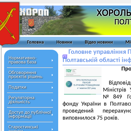
Головна
Новини
Відео новини
Мі
Головне управління 
Нормативно-
Полтавській області і
правова база
Про
Обговорення
проєктів рішень
Відпові
Податки
Міністрів
№849 Гол
Регуляторна
діяльність
фонду України в Полтавс
проведений перераху
Доступ до публічної
інформації
виповнилося 75 років.
Старостинські