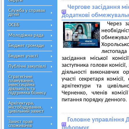
округи
Чергове засідання місь
Служба у справах
дітей
додаткові обмежувальн
Через з
ОСББ
необхідн
Молодіжна рада
обмежув
Хорольсько
Бюджет громади
листопад
Бюджет участі
засідання міської комі
заступника голови комісії,
Публічні закупівлі
діяльності виконавчих о
Стратегічне
участі секретаря комісії,
планування,
інвестиційна
архітектури та цивіль
діяльність та
Черненко, членів коміс
підтримка бізнесу
питання порядку денного.
Архітектура,
містобудування,
цивільний захист
Головне управління Д
Захист прав
споживачів
інформує