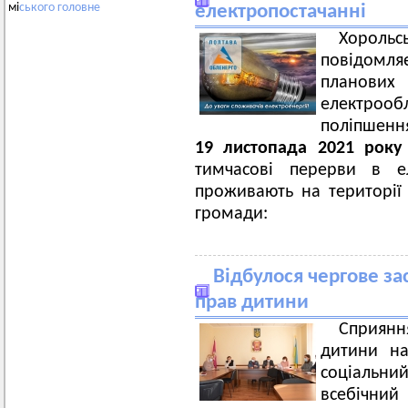
мі
ського
головне
електропостачанні
Хорольс
повідомл
плано
електроо
поліпшенн
19 листопада 2021 року
тимчасові перерви в ел
проживають на території 
громади:
Відбулося чергове зас
прав дитини
Сприянн
дитини на
соціальни
всебічний