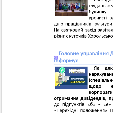
Сьогод
глядацьк
будинку к
урочисті з
дню працівників культури
На святковий захід завіта
різних куточків Хорольськ
Головне управління Д
інформує
Як дек
нарахув
(спеціаль
щодо не
корпоратив
отримання дивідендів, п
до підпунктів «б» – «е»
«Перехідні положення» П