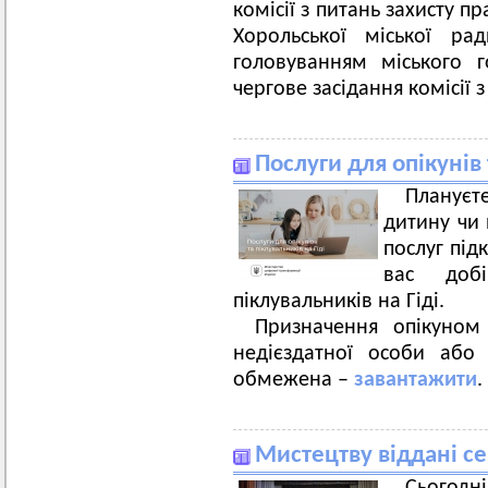
комісії з питань захисту 
Хорольської міської ра
головуванням міського 
чергове засідання комісії 
Послуги для опікунів 
Плануєт
дитину чи 
послуг під
вас доб
піклувальників на Гіді.
Призначення опікуном
недієздатної особи або 
обмежена –
завантажити
.
Мистецтву віддані се