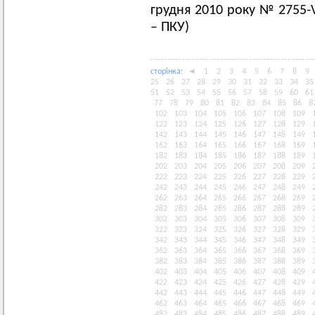
грудня 2010 року № 2755-V
– ПКУ)
сторiнка:
◄
1
2
3
4
5
6
7
8
9
25
26
27
28
29
30
31
32
33
34
35
51
52
53
54
55
56
57
58
59
60
61
77
78
79
80
81
82
83
84
85
86
8
102
103
104
105
106
107
108
109
122
123
124
125
126
127
128
129
142
143
144
145
146
147
148
149
162
163
164
165
166
167
168
169
182
183
184
185
186
187
188
189
202
203
204
205
206
207
208
209
222
223
224
225
226
227
228
229
242
243
244
245
246
247
248
249
262
263
264
265
266
267
268
269
282
283
284
285
286
287
288
289
302
303
304
305
306
307
308
309
322
323
324
325
326
327
328
329
342
343
344
345
346
347
348
349
362
363
364
365
366
367
368
369
382
383
384
385
386
387
388
389
402
403
404
405
406
407
408
409
422
423
424
425
426
427
428
429
442
443
444
445
446
447
448
449
462
463
464
465
466
467
468
469
482
483
484
485
486
487
488
489