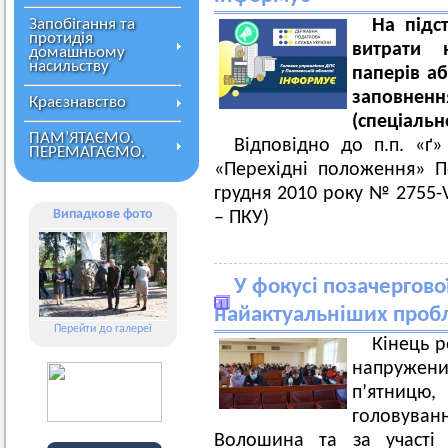
Запобігання та
На підс
протидія
витрати 
домашньому
насильству
паперів аб
заповне
Краєзнавство
(спеціальн
ПАМ’ЯТАЄМО.
Відповідно до п.п. «ґ»
ПЕРЕМАГАЄМО.
«Перехідні положення» П
грудня 2010 року № 2755-V
Випадкове фото
– ПКУ)
У фокусі позачергової
найактуальніших проб
Перейти до галереї
Кінець р
напружен
п’ятницю
головува
Волошина та за участі 