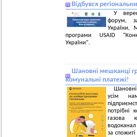
Відбувся регіональн
У верес
форум, з
України, 
програми USAID "Кон
України".
Шановні мешканці гр
комунальні платежі!
Шановн
усім на
підприєм
потрібні к
газова к
водоканал 
за спожиті