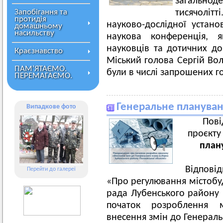
загальн
Запобігання та
тисячолітт
протидія
науково-дослідної устан
домашньому
насильству
наукова конференція, я
науковців та дотичних до
Краєзнавство
Міський голова Сергій Во
ПАМ’ЯТАЄМО.
були в числі запрошених го
ПЕРЕМАГАЄМО.
Генеральне плануван
Випадкове фото
Пові
проєкт
план
Відповід
Перейти до галереї
«Про регулювання містобуд
рада Лубенського району 
початок розроблення м
внесення змін до Генераль