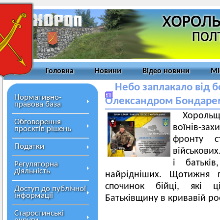
Головна
Новини
Відео новини
Мі
Небо заплакало від 
Нормативно-
Олександром Бондаре
правова база
Хорольщ
Обговорення
воїнів-захи
проєктів рішень
фронту с
Податки
військових.
і батькі
Регуляторна
діяльність
найрідніших. Щотижня 
спочинок бійці, які 
Доступ до публічної
інформації
Батьківщину в кривавій рос
Старостинські