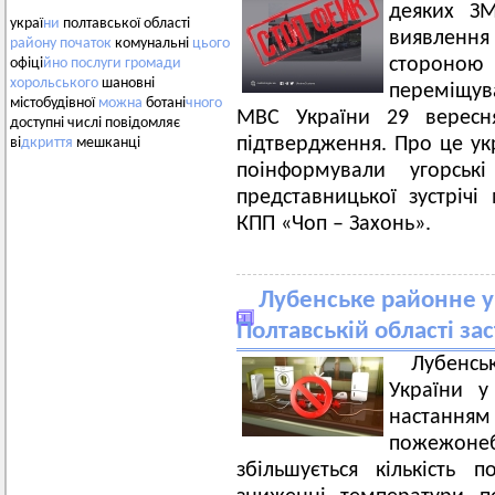
деяких ЗМ
украї
ни
полтавської області
виявленн
району
початок
комунальні
цього
стороною 
офіці
йно
послуги
громади
хорольського
шановні
переміщув
містобудівної
можна
ботані
чного
МВС України 29 вересн
доступні числі повідомляє
підтвердження. Про це ук
ві
дкриття
мешканці
поінформували угорськ
представницької зустріч
КПП «Чоп – Захонь».
Лубенське районне у
Полтавській області зас
Лубенс
України у 
настан
пожежон
збільшується кількість