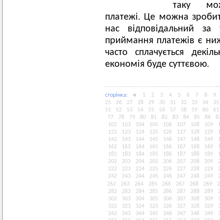
таку мож
платежі. Це можна зробит
нас відповідальний за 
приймання платежів є ни
часто сплачується декіл
економія буде суттєвою.
сторiнка:
◄
1
2
3
4
5
6
7
8
9
25
26
27
28
29
30
31
32
33
34
35
51
52
53
54
55
56
57
58
59
60
61
77
78
79
80
81
82
83
84
85
86
8
102
103
104
105
106
107
108
109
122
123
124
125
126
127
128
129
142
143
144
145
146
147
148
149
162
163
164
165
166
167
168
169
182
183
184
185
186
187
188
189
202
203
204
205
206
207
208
209
222
223
224
225
226
227
228
229
242
243
244
245
246
247
248
249
262
263
264
265
266
267
268
269
2
282
283
284
285
286
287
288
289
302
303
304
305
306
307
308
309
322
323
324
325
326
327
328
329
342
343
344
345
346
347
348
349