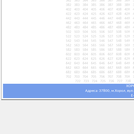
362
363
364
365
366
367
368
369
382
383
384
385
386
387
388
389
402
403
404
405
406
407
408
409
422
423
424
425
426
427
428
429
442
443
444
445
446
447
448
449
462
463
464
465
466
467
468
469
482
483
484
485
486
487
488
489
502
503
504
505
506
507
508
509
522
523
524
525
526
527
528
529
542
543
544
545
546
547
548
549
562
563
564
565
566
567
568
569
582
583
584
585
586
587
588
589
602
603
604
605
606
607
608
609
622
623
624
625
626
627
628
629
642
643
644
645
646
647
648
649
662
663
664
665
666
667
668
669
682
683
684
685
686
687
688
689
702
703
704
705
706
707
708
709
722
723
724
725
726
727
728
ХОР
Адреса: 37800, м.Хорол, вул.С
E