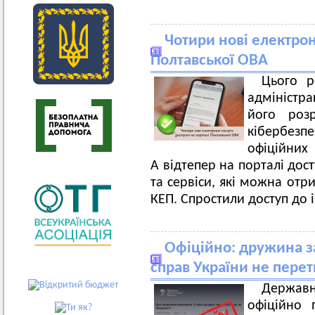
Чотири нові електрон
Полтавської ОВА
Цього р
адміністра
його роз
кібербезп
офіційних 
А відтепер на порталі дос
та сервіси, які можна отр
КЕП. Спростили доступ до 
Офіційно: дружина з
справ України не пере
Держав
офіційно 