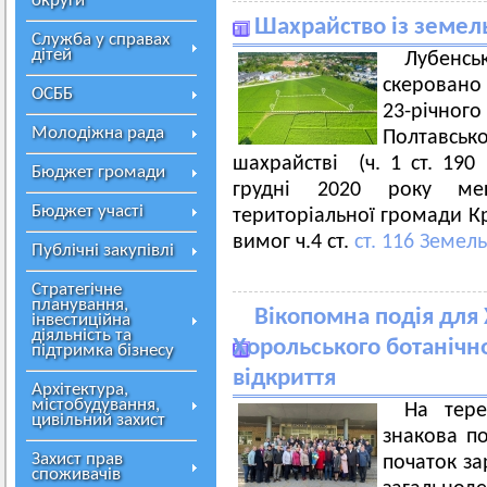
округи
Шахрайство із земе
Служба у справах
дітей
Лубенс
скеровано
ОСББ
23-річног
Молодіжна рада
Полтавськ
шахрайстві (ч. 1 ст. 190
Бюджет громади
грудні 2020 року меш
Бюджет участі
територіальної громади К
вимог ч.4 ст.
ст. 116 Земел
Публічні закупівлі
Стратегічне
планування,
Вікопомна подія для
інвестиційна
діяльність та
Хорольського ботанічно
підтримка бізнесу
відкриття
Архітектура,
містобудування,
На тере
цивільний захист
знакова по
Захист прав
початок за
споживачів