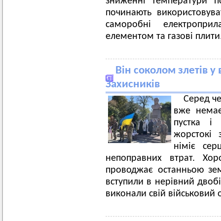
зниженні температури п
починають використовува
саморобні електропри
елементом та газові плити
Він соколом злетів у в
Захисників
Серед че
вже немає
пустка і 
жорстокі 
німіє сер
непоправних втрат. Хо
проводжає останньою зем
вступили в нерівний двобі
виконали свій військовий 