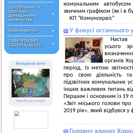
комунальним автобусом 
Запобігання та
звичним графіком (як і в бу
протидія
домашньому
КП "Комунсервіс"
насильству
У фокусі останнього 
Краєзнавство
Настав 
ПАМ’ЯТАЄМО.
ПЕРЕМАГАЄМО.
усього з
визначення
органів Хо
Випадкове фото
період. Із метою звітнос
про свою діяльність та
підзвітних комунальних ус
інших важливих питань від
Першим і основним із 19 п
Перейти до галереї
«Звіт міського голови про
2019 рік», який відбувся у
Головну ялинку Хоро