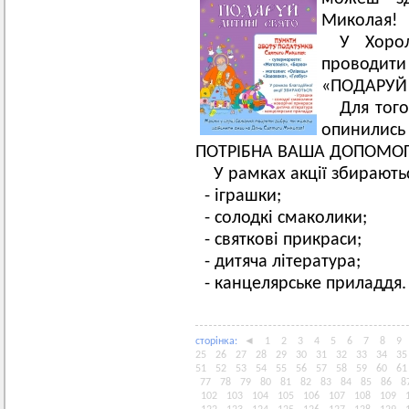
Миколая!
У Хоро
проводити
«ПОДАРУЙ 
Для того
опинились
ПОТРІБНА ВАША ДОПОМОГ
У рамках акції збирають
- іграшки;
- солодкі смаколики;
- святкові прикраси;
- дитяча література;
- канцелярське приладдя.
сторiнка:
◄
1
2
3
4
5
6
7
8
9
25
26
27
28
29
30
31
32
33
34
35
51
52
53
54
55
56
57
58
59
60
61
77
78
79
80
81
82
83
84
85
86
8
102
103
104
105
106
107
108
109