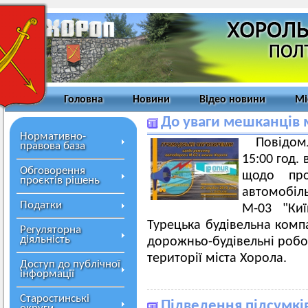
Головна
Новини
Відео новини
Мі
До уваги мешканців м
Нормативно-
Повідом
правова база
15:00 год.
Обговорення
щодо про
проєктів рішень
автомобіл
Податки
М-03 "Киї
Турецька будівельна комп
Регуляторна
діяльність
дорожньо-будівельні робо
території міста Хорола.
Доступ до публічної
інформації
Старостинські
Підведення підсумків