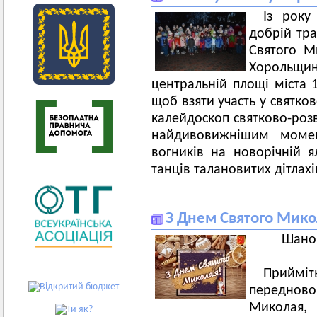
Із року
добрій тра
Святого М
Хорольщини
центральній площі міста 1
щоб взяти участь у святков
калейдоскоп святково-роз
найдивовижнішим момен
вогників на новорічній я
танців талановитих дітла
З Днем Святого Мико
Шанов
Прий
переднов
Миколая