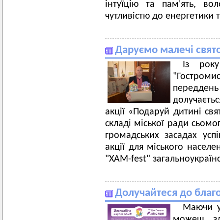
інтуїцію та пам'ять, в
чутливістю до енергетики т
Даруємо малечі свят
Із рок
"Гостроми
переддень
долучаєтьс
акції «Подаруй дитині свя
складі міської ради сьомо
громадських засадах успі
акції для міського насел
"ХАМ-fest" загальноукраїн
Долучайтеся до благо
Маючи у
можеш зд