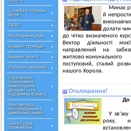
округи
Минає рі
Служба у справах
й непрости
дітей
виконавчих
ОСББ
долати чим
до чітко визначеного кур
Молодіжна рада
Вектор діяльності мо
Бюджет громади
направлений на забезп
житлово-комунальног
Бюджет участі
поступовий, сталий розв
Публічні закупівлі
нашого Хорола.
Стратегічне
планування,
інвестиційна
діяльність та
Оголошення!
підтримка бізнесу
До 
Архітектура,
містобудування,
цивільний захист
У зв'зку
року, н
Захист прав
споживачів
встановле