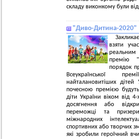
складу виконкому були від
"Диво-Дитина-2020"
Заклика
взяти уча
реальним
премію "
порядок пр
Всеукраїнської пре
найталановитіших дітей 
почесною премією будуть
діти України віком від 4-
досягнення або відкри
переможці та призери
міжнародних інтелектуа
спортивних або творчих зма
які зробили героїчний в