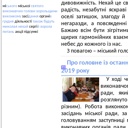
дивовижність. Нехай це с
мі
ського
міської
святого
радість, незабутні яскрав
виконавчих
голови
хорольщини
оселі затишок, злагоду й
виконкому
засі
дання
органі
в
грудня
діяльності
також
будуть
негаразди, а повсякденн
миколая
нехай
сергі
й
хорола
Бажаю всім бути зігрітим
питань
акції підсумкі
щирих гармонійних взаєми
небес до кожного із нас.
З повагою – міський гол
Про головне із остан
2019 року
У ході 
виконавчо
ради, яки
розглянут
різним). Робота виконко
засідань міської ради, з
головуванням заступниці м
виконавчих органів ради 