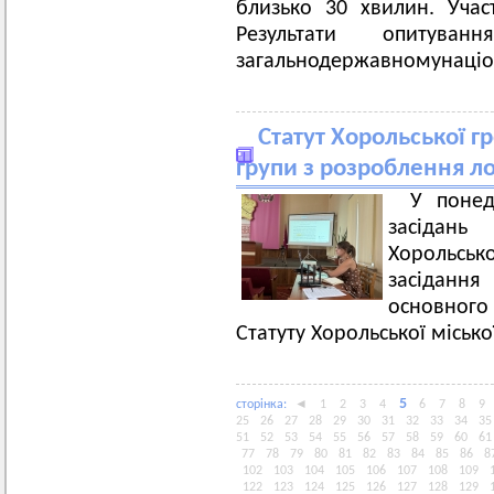
близько 30 хвилин. Уча
Результати опитува
загальнодержавномунаціо
Статут Хорольської г
групи з розроблення л
У понед
засідань
Хорольськ
засіданн
основного
Статуту Хорольської місько
5
сторiнка:
◄
1
2
3
4
6
7
8
9
25
26
27
28
29
30
31
32
33
34
35
51
52
53
54
55
56
57
58
59
60
61
77
78
79
80
81
82
83
84
85
86
8
102
103
104
105
106
107
108
109
122
123
124
125
126
127
128
129