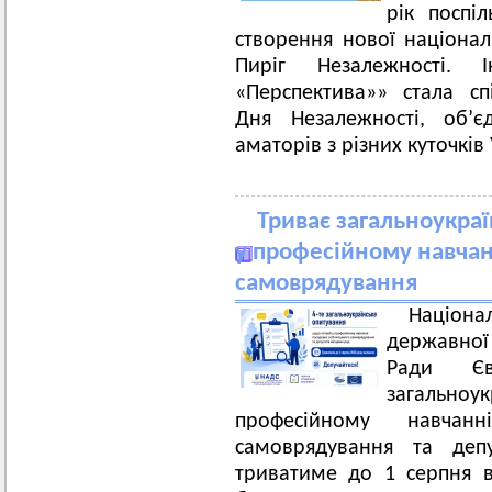
рік поспіл
створення нової національ
Пиріг Незалежності. 
«Перспектива»» стала с
Дня Незалежності, об’є
аматорів з різних куточків
Триває загальноукра
у професійному навчан
самоврядування
Націона
державної
Ради Єв
загальноу
професійному навчан
самоврядування та депу
триватиме до 1 серпня 