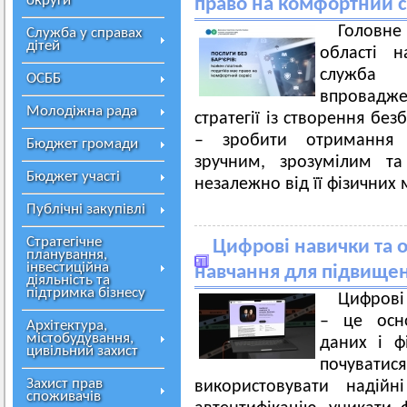
округи
право на комфортний с
Головн
Служба у справах
дітей
області 
служба 
ОСББ
впровадж
Молодіжна рада
стратегії із створення бе
– зробити отримання 
Бюджет громади
зручним, зрозумілим т
Бюджет участі
незалежно від її фізичних
Публічні закупівлі
Стратегічне
Цифрові навички та 
планування,
інвестиційна
навчання для підвищен
діяльність та
підтримка бізнесу
Цифрові
– це осн
Архітектура,
містобудування,
даних і ф
цивільний захист
почувати
Захист прав
використовувати надійн
споживачів