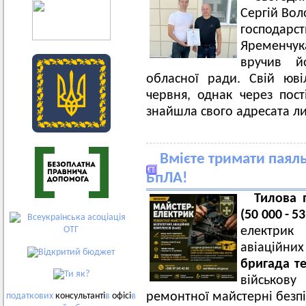
Сергій Вол
господар
Яременчук
вручив й
обласної ради. Свій юв
червня, однак через пост
знайшла свого адресата ли
Вмієте тримати паял
БпЛА!
Тилова 
(50 000 -
електрик 
авіаційни
бригада т
військов
ремонтної майстерні безпі
податкових
консультанті
в
офісі
в