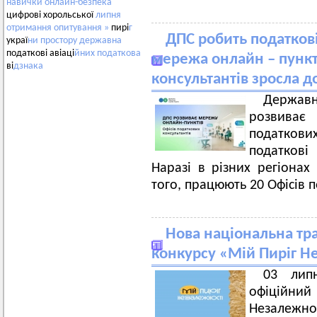
навички
онлайн-безпека
цифрові хорольської
липня
отримання
опитування
»
пирі
г
ДПС робить податкові
украї
ни
простору
державна
податкові авіаці
йних
податкова
мережа онлайн – пункт
ві
дзнака
консультантів зросла д
Держав
розвиває 
податков
податкові
Наразі в різних регіонах
того, працюють 20 Офісів 
Нова національна тра
конкурсу «Мій Пиріг Н
03 лип
офіційний 
Незалежнос