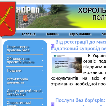
Головна
Новини
Відео новини
Мі
Від реєстрації до ма
Нормативно-
податковий супровід в
правова база
В Украї
Обговорення
сервіс по
проєктів рішень
підприємни
Податки
можливіст
консультантів на всіх е
Регуляторна
діяльність
отримання необхідної про
Доступ до публічної
інформації
Послуги без бар’єрів
Старостинські