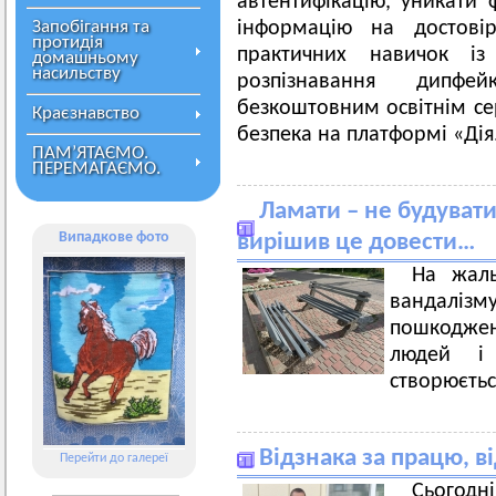
автентифікацію, уникати 
Запобігання та
інформацію на достовір
протидія
практичних навичок із 
домашньому
насильству
розпізнавання дипфей
безкоштовним освітнім се
Краєзнавство
безпека на платформі «Дія.
ПАМ’ЯТАЄМО.
ПЕРЕМАГАЄМО.
Ламати – не будувати.
Випадкове фото
вирішив це довести…
На жал
вандалізм
пошкодже
людей і 
створюєтьс
Відзнака за працю, в
Перейти до галереї
Сьогодн