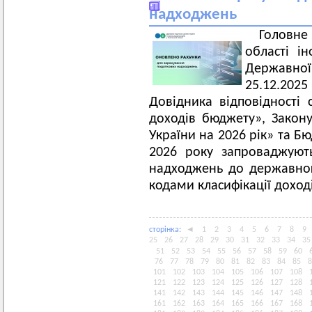
надходжень
Головн
області і
Державної
25.12.202
Довідника відповідності с
доходів бюджету», Зако
України на 2026 рік» та Бю
2026 року запроваджуют
надходжень до державног
кодами класифікації доход
сторiнка:
◄
1
2
3
4
5
6
7
8
9
25
26
27
28
29
30
31
32
33
34
35
51
52
53
54
55
56
57
58
59
60
76
77
78
79
80
81
82
83
84
85
8
101
102
103
104
105
106
107
108
121
122
123
124
125
126
127
128
141
142
143
144
145
146
147
148
161
162
163
164
165
166
167
168