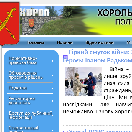
Головна
Новини
Відео новини
Мі
Гіркий смуток війни
Нормативно-
Героєм Іваном Радько
правова база
Війна –
Обговорення
лише зруйн
проєктів рішень
лиха сила 
Податки
страждань
ціну. Ми 
Регуляторна
діяльність
наслідками, але навч
неможливо. І знову Хороль
Доступ до публічної
інформації
Старостинські