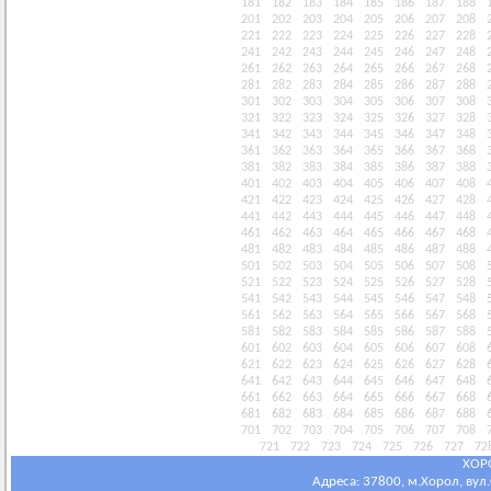
181
182
183
184
185
186
187
188
201
202
203
204
205
206
207
208
221
222
223
224
225
226
227
228
241
242
243
244
245
246
247
248
261
262
263
264
265
266
267
268
281
282
283
284
285
286
287
288
301
302
303
304
305
306
307
308
321
322
323
324
325
326
327
328
341
342
343
344
345
346
347
348
361
362
363
364
365
366
367
368
381
382
383
384
385
386
387
388
401
402
403
404
405
406
407
408
421
422
423
424
425
426
427
428
441
442
443
444
445
446
447
448
461
462
463
464
465
466
467
468
481
482
483
484
485
486
487
488
501
502
503
504
505
506
507
508
521
522
523
524
525
526
527
528
541
542
543
544
545
546
547
548
561
562
563
564
565
566
567
568
581
582
583
584
585
586
587
588
601
602
603
604
605
606
607
608
621
622
623
624
625
626
627
628
641
642
643
644
645
646
647
648
661
662
663
664
665
666
667
668
681
682
683
684
685
686
687
688
701
702
703
704
705
706
707
708
721
722
723
724
725
726
727
72
ХОР
Адреса: 37800, м.Хорол, вул.С