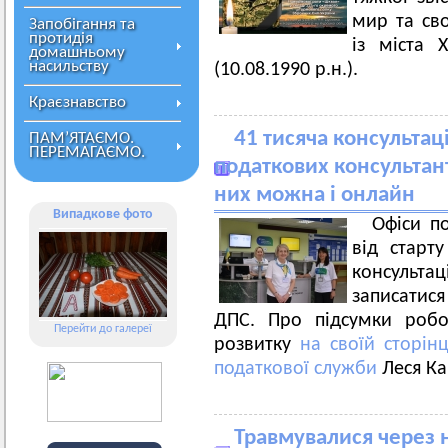
мир та сво
Запобігання та
протидія
із міста 
домашньому
насильству
(10.08.1990 р.н.).
Краєзнавство
41 тисяча консультаці
ПАМ’ЯТАЄМО.
ПЕРЕМАГАЄМО.
податкових консультант
них можна і онлайн
Випадкове фото
Офіси по
від старт
консульта
записатис
ДПС. Про підсумки робо
Перейти до галереї
розвитку
на своїй сторін
податкової служби
Леся Ка
Травмувалися через н