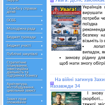
Увага! ДСНС закликає
округи
Українців
Служба у справах
дітей
вирушати 
потреби че
ОСББ
поїздк
Молодіжна рада
рекоменд
безпеку н
Бюджет громади
візьміть із
Бюджет участі
лопат
випадок, як
Публічні закупівлі
зимову рідину для
Стратегічне
щоб мати змогу обігрі
планування,
інвестиційна
діяльність та
підтримка бізнесу
На війні загинув Зах
Архітектура,
назавжди 34
містобудування,
цивільний захист
І знову
скорботі
Захист прав
споживачів
тяжкої зві