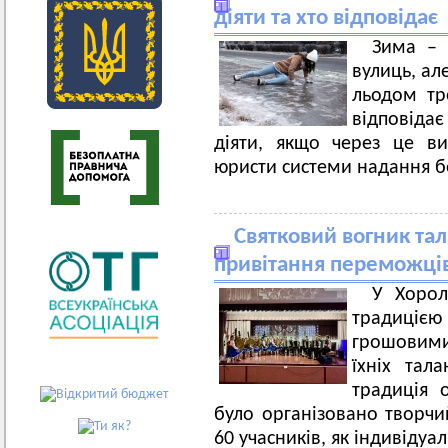
діяти та хто відповідає
Зима – 
вулиць, ал
льодом тро
відповідає
діяти, якщо через це в
юристи системи надання б
Святковий вогник тал
привітання переможців
У Хорол
традиціє
грошовими
їхніх тал
традиція 
було організовано творчи
60 учасників, як індивідуал