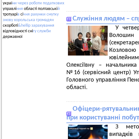
украї
ни
через
роботи
податкових
управлі
ння
області полтавські
й
тротуарі
в
сі
чня
рахунки
смутку
Служіння людям – сп
знову
хорольська
громадян
скорботі
&hellip
зарахування
У четве
відповідності сні
гу
служби
Волошин
державної
(секретар
Козловою 
ювілейним
Олексіївну – начальника
№16 (сервісний центр) У
Головного управління Пенс
області.
Офіцери-рятувальник
при користуванні поб
З мето
випадків 