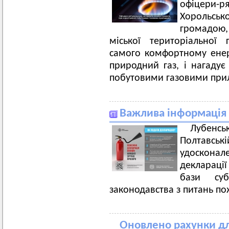
офіцери-
Хорольс
громадою,
міської територіальної
самого комфортному енер
природний газ, і нагадує
побутовими газовими при
Важлива інформація
Лубенсь
Полтавс
удосконале
декларації
бази суб
законодавства з питань по
Оновлено рахунки дл