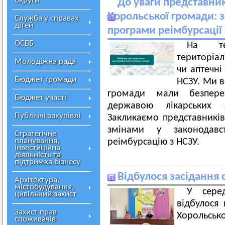
округи
До уваги представник
Хорольської громади: 
Служба у справах
дітей
програми реімбурсації
ОСББ
На тер
територіа
Молодіжна рада
чи аптечні
Бюджет громади
НСЗУ. Ми в
громади мали безпере
Бюджет участі
державою лікарських 
Публічні закупівлі
Закликаємо представників
змінами у законодав
Стратегічне
планування,
реімбурсацію з НСЗУ.
інвестиційна
діяльність та
підтримка бізнесу
Відбулося засідання с
Архітектура,
містобудування,
У сере
цивільний захист
відбулося 
Захист прав
Хорольсько
споживачів