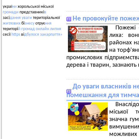
украї
ни
хорольської міської
громади
представникі
в
Не провокуйте пожеж
засі
дання
уваги
територіальної
житлових
бі
знесу
отрує
ння
Пожежі 
територі
й
громад
онлайн
липня
лиха: вон
сесії
https
ві
дбулося
закарпаття»
районах на
на торф’ян
промислових підприємствах
дерева і тварин, зазнають 
До уваги власників 
помешкання для тимча
Внаслід
міської 
значна гум
вимушени
можливих б