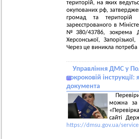
територій, на яких ведуть
окупованих рф, затвердже
громад та територій
зареєстрованого в Міністе
№380/43786, зокрема Дон
Херсонської, Запорізької,
Через це виникла потреба
Управління ДМС у Пол
покроковій інструкції: 
документа
Перевір
можна за 
«Перевірк
сайті Дер
https://dmsu.gov.ua/servic