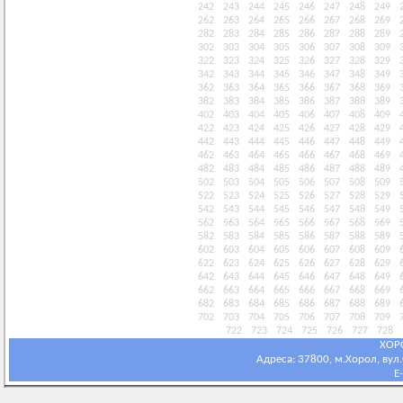
242
243
244
245
246
247
248
249
262
263
264
265
266
267
268
269
282
283
284
285
286
287
288
289
302
303
304
305
306
307
308
309
322
323
324
325
326
327
328
329
342
343
344
345
346
347
348
349
362
363
364
365
366
367
368
369
382
383
384
385
386
387
388
389
402
403
404
405
406
407
408
409
422
423
424
425
426
427
428
429
442
443
444
445
446
447
448
449
462
463
464
465
466
467
468
469
482
483
484
485
486
487
488
489
502
503
504
505
506
507
508
509
522
523
524
525
526
527
528
529
542
543
544
545
546
547
548
549
562
563
564
565
566
567
568
569
582
583
584
585
586
587
588
589
602
603
604
605
606
607
608
609
622
623
624
625
626
627
628
629
642
643
644
645
646
647
648
649
662
663
664
665
666
667
668
669
682
683
684
685
686
687
688
689
702
703
704
705
706
707
708
709
722
723
724
725
726
727
728
ХОР
Адреса: 37800, м.Хорол, вул.С
E