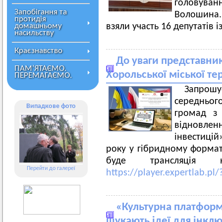
головува
Запобігання та
Волошина.
протидія
домашньому
взяли участь 16 депутатів і
насильству
Краєзнавство
До уваги представник
ПАМ’ЯТАЄМО.
Хорольської міської те
ПЕРЕМАГАЄМО.
Запрош
середньог
Випадкове фото
громад з 
відновлен
інвестицій
року у гібридному формат
буде трансляція н
Перейти до галереї
https://player.expertlab.p
«Культурна платформ
шукають ідеї для інкл