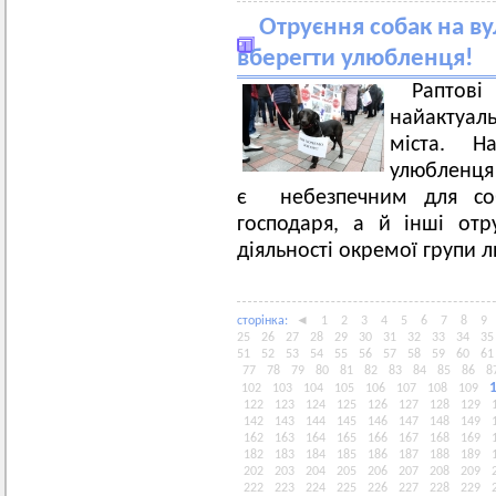
Отруєння собак на ву
вберегти улюбленця!
Раптов
найактуал
міста. Н
улюбленця 
є небезпечним для соб
господаря, а й інші отр
діяльності окремої групи 
сторiнка:
◄
1
2
3
4
5
6
7
8
9
25
26
27
28
29
30
31
32
33
34
35
51
52
53
54
55
56
57
58
59
60
61
77
78
79
80
81
82
83
84
85
86
8
102
103
104
105
106
107
108
109
122
123
124
125
126
127
128
129
142
143
144
145
146
147
148
149
162
163
164
165
166
167
168
169
182
183
184
185
186
187
188
189
202
203
204
205
206
207
208
209
222
223
224
225
226
227
228
229