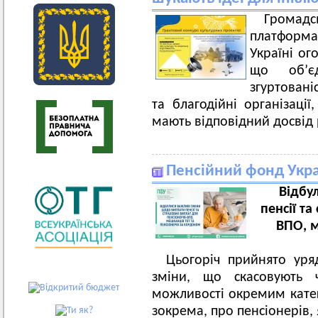
Громадс
платформа 
Україні ог
що об’єд
згуртовані
та благодійні організації
мають відповідний досвід р
Пенсійний фонд Укра
Відбу
пенсії та
ВПО, м
Цьогоріч прийнято уря
зміни, що скасовують
можливості окремим катег
зокрема, про пенсіонерів, я