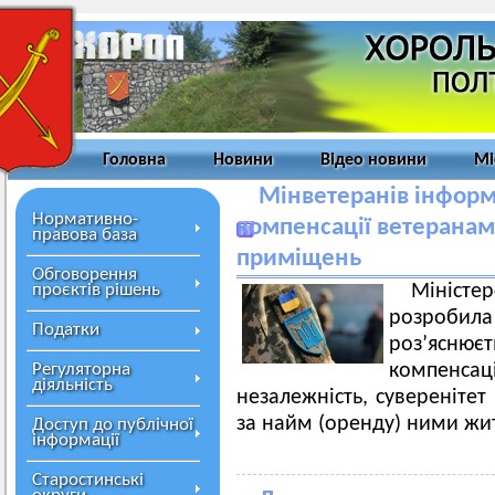
Головна
Новини
Відео новини
Мі
Мінветеранів інформ
Нормативно-
компенсації ветеранам
правова база
приміщень
Обговорення
проєктів рішень
Міністе
розробил
Податки
роз’яснює
Регуляторна
компенс
діяльність
незалежність, суверенітет 
за найм (оренду) ними ж
Доступ до публічної
інформації
Старостинські