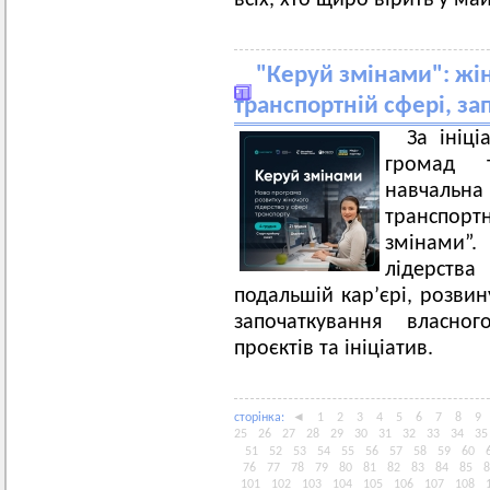
всіх, хто щиро вірить у май
"Керуй змінами": жін
транспортній сфері, за
За ініці
громад т
навчальн
транспор
змінами”
лідерства
подальшій кар’єрі, розви
започаткування власног
проєктів та ініціатив.
сторiнка:
◄
1
2
3
4
5
6
7
8
9
25
26
27
28
29
30
31
32
33
34
35
51
52
53
54
55
56
57
58
59
60
76
77
78
79
80
81
82
83
84
85
8
101
102
103
104
105
106
107
108