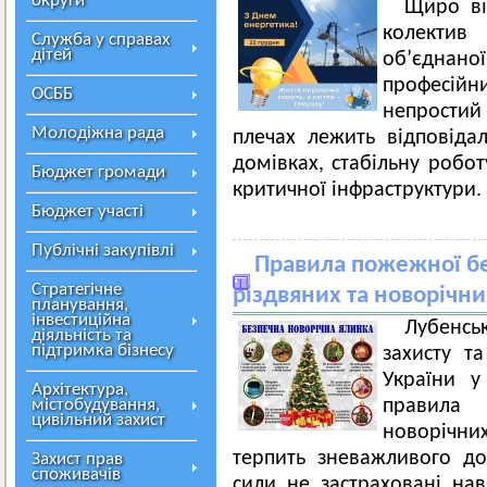
округи
Щиро ві
колектив 
Служба у справах
дітей
обʼєднано
професійни
ОСББ
непростий
Молодіжна рада
плечах лежить відповідал
домівках, стабільну роботу
Бюджет громади
критичної інфраструктури.
Бюджет участі
Публічні закупівлі
Правила пожежної без
Стратегічне
різдвяних та новорічни
планування,
інвестиційна
Лубенсь
діяльність та
підтримка бізнесу
захисту т
України у
Архітектура,
містобудування,
правила
цивільний захист
новорічних
терпить зневажливого до
Захист прав
споживачів
сили не застраховані нав