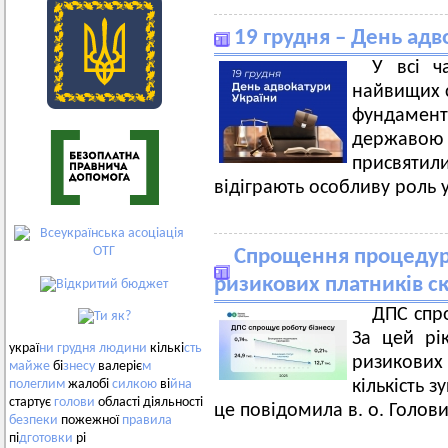
19 грудня – День адв
У всі ч
найвищих с
фундамент
державою 
присвятили
відіграють особливу роль у
Спрощення процедур д
ризикових платників с
ДПС спр
За цей рік
украї
ни
грудня
людини
кількі
сть
ризикових
майже
бі
знесу
валеріє
м
кількість 
полеглим
жалобі
силкою
ві
йна
стартує
голови
області діяльності
це повідомила в. о. Голов
безпеки
пожежної
правила
пі
дготовки
рі