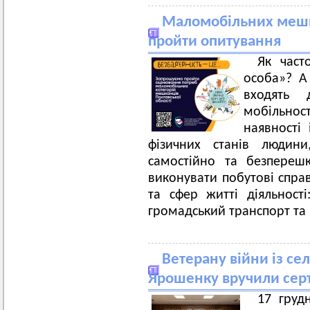
Маломобільних мешк
пройти опитування
Як част
особа»? А 
входять 
мобільно
наявності 
фізичних станів людини
самостійно та безпереш
виконувати побутові справ
та сфер житті діяльності:
громадський транспорт та 
Ветерану війни із се
Ярошенку вручили серт
17 груд