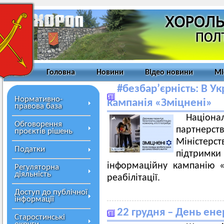
Головна
Новини
Відео новини
Мі
#безбар’єрність: В У
Нормативно-
кампанія «Зміцнені»
правова база
Націона
Обговорення
партнерств
проєктів рішень
Міністер
Податки
підтримк
інформаційну кампанію «
Регуляторна
діяльність
реабілітації.
Доступ до публічної
інформації
22 грудня – День ене
Старостинські