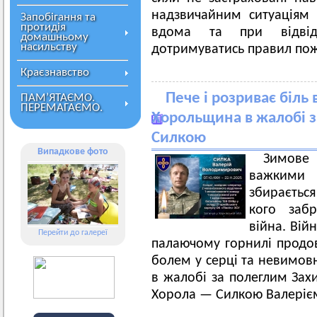
надзвичайним ситуаціям 
Запобігання та
протидія
вдома та при відвіду
домашньому
насильству
дотримуватись правил пож
Краєзнавство
Пече і розриває біль 
ПАМ’ЯТАЄМО.
ПЕРЕМАГАЄМО.
Хорольщина в жалобі з
Силкою
Випадкове фото
Зимове
важкими
збираєтьс
кого забр
війна. Вій
Перейти до галереї
палаючому горнилі продов
болем у серці та невимов
в жалобі за полеглим Зах
Хорола — Силкою Валеріє