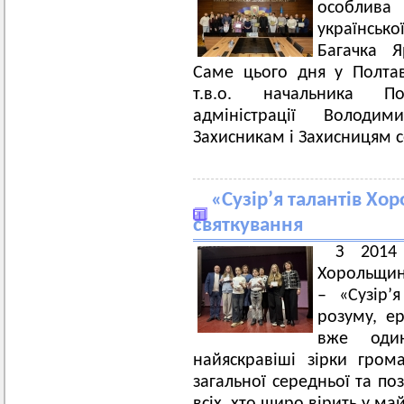
особлива
українсько
Багачка Я
Саме цього дня у Полтаві
т.в.о. начальника По
адміністрації Володи
Захисникам і Захисницям 
«Сузір’я талантів Хо
святкування
З 2014
Хорольщин
– «Сузір’
розуму, ер
вже один
найяскравіші зірки гром
загальної середньої та поз