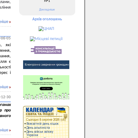
№1
ілами,
вління
Докладніше
Архів оголошень
ніше
-06-05
, які
ення,
вання,
ілля є
ькості
ерес і
ніше
-12-30
ганах
р про
авного
ніше