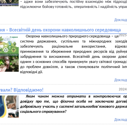
– адже вони забезпечують постійну взаємодію між підрозд
підсилюючи бойову готовність, оперативність і надійність упра
Доклад
вня – Всесвітній день охорони навколишнього середовища
2025
Охорона навколишнього природного середовища – це
система державних, суспільних та міжнародних заходів
забезпечують раціональне використання, відновл
примноження та збереження природних ресурсів від руйну
забруднення та виснаження. Всесвітній день охорони довк
одним з основних способів привернути увагу світової громадс
до проблем довкілля, а також стимулювати політичний інт
відповідні дії.
Доклад
2024
ували? Відповідаємо!
Яким чином можна отримати в контролюючих ор
довідку про те, що фізична особа не заключала догові
добровільну участь у системі загальнообов’язкового держ
соціального страхування?
Доклад