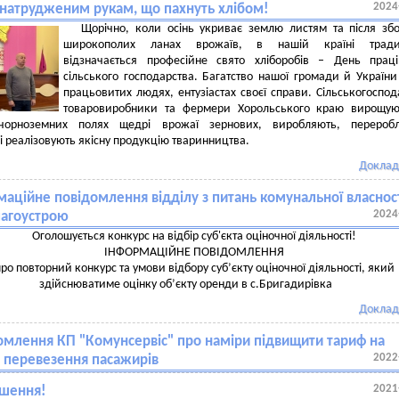
2024
 натрудженим рукам, що пахнуть хлібом!
Щорічно, коли осінь укриває землю листям та після зб
широкополих ланах врожаїв, в нашій країні тради
відзначається професійне свято хліборобів – День прац
сільського господарства. Багатство нашої громади й України 
працьовитих людях, ентузіастах своєї справи. Сільськогоспод
товаровиробники та фермери Хорольського краю вирощую
орноземних полях щедрі врожаї зернових, виробляють, переробл
 і реалізовують якісну продукцію тваринництва.
Доклад
аційне повідомлення відділу з питань комунальної власност
2024
лагоустрою
Оголошується конкурс на відбір суб'єкта оціночної діяльності!
ІНФОРМАЦІЙНЕ ПОВІДОМЛЕННЯ
ро повторний конкурс та умови відбору суб’єкту оціночної діяльності, який
здійснюватиме оцінку об’єкту оренди в с.Бригадирівка
Доклад
омлення КП "Комунсервіс" про наміри підвищити тариф на
2022
з перевезення пасажирів
2021
шення!