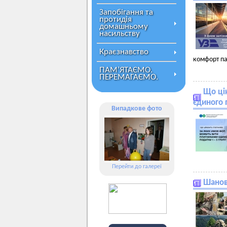
Запобігання та
протидія
домашньому
насильству
Краєзнавство
комфорт па
ПАМ’ЯТАЄМО.
ПЕРЕМАГАЄМО.
Що ці
єдиного 
Випадкове фото
Перейти до галереї
Шановн