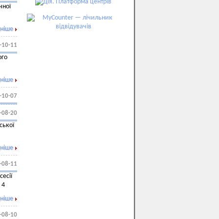
чної
ніше
-10-11
ого
ніше
-10-07
-08-20
ської
ніше
-08-11
сесії
 4
ніше
-08-10