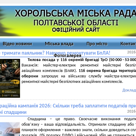
Відео новини
Міська влада
Про місто
Контак
2026
е тримати паяльник? Навчимо ремонтувати БпЛА!
Фотогалерея
Тилова посада у 116 окремій бригаді ТрО (50 000 - 53 000
Вакансія: майстер-електрик ремонтної майстерні безпіл
авіаційних комплексів (БпАК).
116 окрема бригада територі
оборони
запрошує на військову службу майстра-електри
ремонтної майстерні безпілотних авіаційних комплексів.
Доклад
аційна кампанія 2026: Скільки треба заплатити податків пр
2026
ні спадщини
Спадщина – це право. Своєчасне виконання податк
обов’язку – ваша відповідальність. Отримали спадщину або 
плануєте оформлення – важливо знати, скільки доведеться сп
податків. 0% податку ПДФО і військовий збір не сплачується