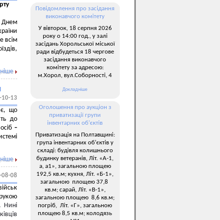
рту
Повідомлення про засідання
виконавчого комітету
 Днем
У вівторок, 18 серпня 2026
країни
року о 14:00 год., у залі
е всім
засідань Хорольської міської
здів,
ради відбудеться 18 чергове
засідання виконавчого
комітету за адресою:
ніше
м.Хорол, вул.Соборності, 4
и
Докладніше
-10-13
Оголошення про аукціон з
яє, що
приватизації групи
ять до
інвентарних об’єктів
 осіб
–
Приватизація на Полтавщині:
стемі
група інвентарних об’єктів у
складі: будівля колишнього
будинку ветеранів, Літ. «А-1,
ніше
а, а1», загальною площею
192,5 кв.м; кухня, Літ. «Б-1»,
-08-08
загальною площею 37,8
ійськ
кв.м; сарай, Літ. «В-1»,
орукою
загальною площею 8,6 кв.м;
х.
Нині
погріб, Літ. «Г», загальною
площею 8,5 кв.м; колодязь
ківців