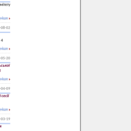
мітету
ніше
-08-02
 4
ніше
-05-20
ьської
4
ніше
-04-09
сесії
ніше
-03-19
я