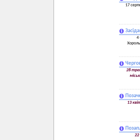
17 серп
Засіда
4
Хороль
Чергов
28 трав
міськ
Позаче
13 кві
Позап
22