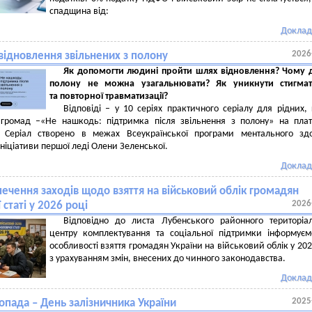
спадщина від:
Доклад
2026
відновлення звільнених з полону
Як допомогти людині пройти шлях відновлення? Чому д
полону не можна узагальнювати? Як уникнути стигмати
та повторної травматизації?
Відповіді – у 10 серіях практичного серіалу для рідних, 
і громад –«Не нашкодь: підтримка після звільнення з полону» на пла
а. Серіал створено в межах Всеукраїнської програми ментального зд
ініціативи першої леді Олени Зеленської.
Доклад
ечення заходів щодо взяття на військовий облік громадян
2026
 статі у 2026 році
Відповідно до листа Лубенського районного територіа
центру комплектування та соціальної підтримки інформує
особливості взяття громадян України на військовий облік у 202
з урахуванням змін, внесених до чинного законодавства.
Доклад
2025
опада – День залізничника України