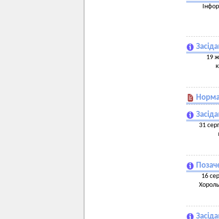
Інфор
Засіда
19 ж
к
Норма
Засіда
31 сер
Позаче
16 сер
Хороль
Засіда