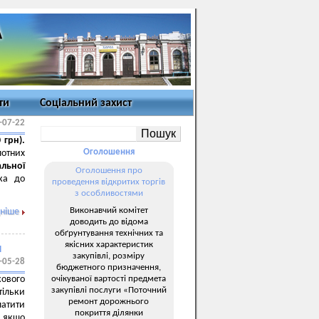
ти
Соціальний захист
-07-22
 грн).
Оголошення
отних
альної
Оголошення про
ка до
проведення відкритих торгів
з особливостями
Виконавчий комітет
ніше
доводить до відома
обґрунтування технічних та
якісних характеристик
и
закупівлі, розміру
-05-28
бюджетного призначення,
очікуваної вартості предмета
ового
закупівлі послуги «Поточний
тільки
ремонт дорожнього
латити
покриття ділянки
, якщо