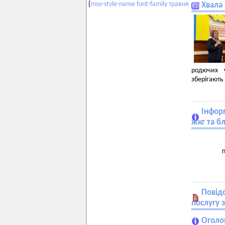
{
mso-style-name
font-family
травня
Хвала
родючих ч
зберігають
Інформ
жкг та б
п
Повід
послугу 
Оголо