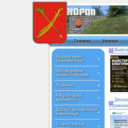
Головна
Новини
Вмієт
Нормативно-
правова база
Обговорення
проєктів рішень
Податки
Регуляторна
діяльність
Деклар
отриман
Доступ до публічної
інформації
Старостинські