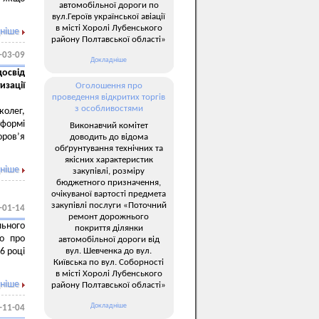
автомобільної дороги по
вул.Героїв української авіації
в місті Хоролі Лубенського
ніше
району Полтавської області»
-03-09
Докладніше
освід
зації
Оголошення про
проведення відкритих торгів
з особливостями
колег,
тформі
Виконавчий комітет
оров’я
доводить до відома
обґрунтування технічних та
якісних характеристик
ніше
закупівлі, розміру
бюджетного призначення,
очікуваної вартості предмета
закупівлі послуги «Поточний
-01-14
ремонт дорожнього
льного
покриття ділянки
мо про
автомобільної дороги від
вул. Шевченка до вул.
6 році
Київська по вул. Соборності
в місті Хоролі Лубенського
ніше
району Полтавської області»
Докладніше
-11-04