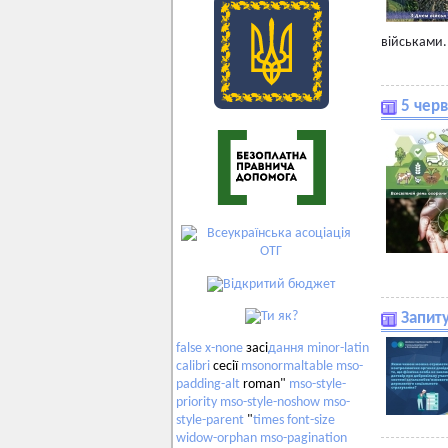
військами.
5 чер
Запит
false
x-none
засі
дання
minor-latin
calibri
сесії
msonormaltable
mso-
padding-alt
roman"
mso-style-
priority
mso-style-noshow
mso-
style-parent
"
times
font-size
widow-orphan
mso-pagination