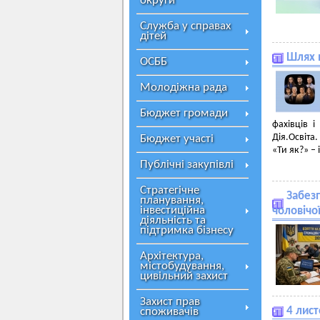
округи
Служба у справах
дітей
Шлях 
ОСББ
Молодіжна рада
Бюджет громади
фахівців 
Дія.Освіт
Бюджет участі
«Ти як?» – 
Публічні закупівлі
Стратегічне
Забезп
планування,
інвестиційна
чоловічої
діяльність та
підтримка бізнесу
Архітектура,
містобудування,
цивільний захист
Захист прав
4 лист
споживачів