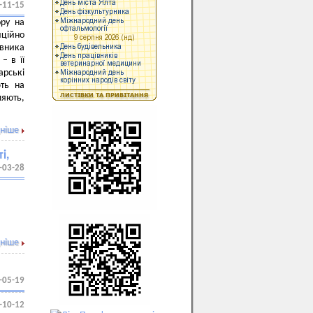
-11-15
ору на
ційно
івника
– в її
арські
ть на
яють,
ніше
і,
-03-28
ніше
-05-19
-10-12