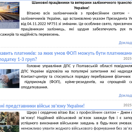
Шановні працівники та ветерани залізничного транспо
України!
Вітаємо всіх залізничників з професійним святом –
залізничників України, що встановлено указом Президента У
від 04.11.2022 №751 зі змінами. Це особливе свято, присвячен
працівникам залізниць, які щодня забезпечують рух пої
сажирів та надійність перевезень.
Доклад
кавить платників: за яких умов ФОП можуть бути платникам
2025
податку 1-3 груп?
Головне управління ДПС у Полтавській області повідомл
ДПС України відповіла на популярні запитання які надход
Контакт-центру та стосуються порядку перебування фізичних
підприємців (ФОП), кріме-резидентів, на спрощеній си
оподаткування.
Доклад
2025
і представники військ зв’язку України!
Щиро і сердечно вітаю Вас
з професійним святом
–
Днем в
зв’язку! Надійний військовий зв’язок завжди був і є зап
успішного виконання військами завдань в будь-яких умова
неможливо уявити жодного військового формування без зв’яз