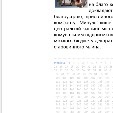
на благо к
докладаю
благоустрою, пристойного
комфорту. Минуло лише 
центральній частині міст
комунальним підприємство
міського бюджету декорат
старовинного млина.
сторiнка:
◄
1
2
3
4
5
6
7
8
9
25
26
27
28
29
30
31
32
33
34
35
51
52
53
54
55
56
57
58
59
60
61
77
78
79
80
81
82
83
84
85
86
8
102
103
104
105
106
107
108
109
122
123
124
125
126
127
128
129
142
143
144
145
146
147
148
149
162
163
164
165
166
167
168
169
182
183
184
185
186
187
188
189
202
203
204
205
206
207
208
209
222
223
224
225
226
227
228
229
242
243
244
245
246
247
248
249
262
263
264
265
266
267
268
269
282
283
284
285
286
287
288
289