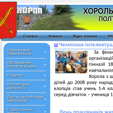
Головна
Новини
Відео новини
Мі
Чемпіони-інтелектуа
Нормативно-
За фіна
правова база
організаці
Обговорення
гімназії 
проєктів рішень
навчальног
Податки
Хорола з ш
дітей до 2008 року наро
Регуляторна
діяльність
хлопців став учень 1-А кл
серед дівчаток – учениця 1
Доступ до публічної
інформації
Старостинські
День працівників жкг