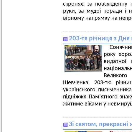
скронях, за повсякденну т
руки, за мудрі поради і 
вірному напрямку на непро
203-тя річниця з Дн
Сонячни
року хоро
видатної 
націонал
Великого
Шевченка. 203-тю річн
українського письменника
підніжжя Пам’ятного знаку
житиме віками у невмирущі
Зі святом, прекрасні 