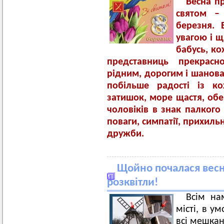
Весна п
святом –
березня.
увагою і 
бабусь, ко
представниць прекрасн
рідним, дорогим і шанов
побільше радості із к
затишок, море щастя, обер
чоловіків в знак палкого 
поваги, симпатії, прихиль
дружби.
Щойно почалася весна
розквітли!
Всім на
місті, в у
всі мешкан