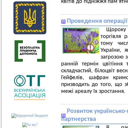
квітів до підніжжя пам’ят
Проведення операції 
Щороку 
торгівля 
тому чис
України, я
загрозою з
ранній термін цвітіння 
складчастий, білоцвіт ве
Гейфелів, шафран крим
призводить до того, що з
межі ареалу їх зростання.
Розвиток українсько-
партнерства
В рам