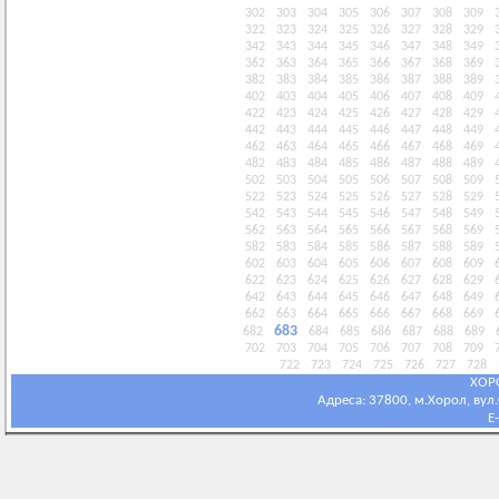
302
303
304
305
306
307
308
309
322
323
324
325
326
327
328
329
342
343
344
345
346
347
348
349
362
363
364
365
366
367
368
369
382
383
384
385
386
387
388
389
402
403
404
405
406
407
408
409
422
423
424
425
426
427
428
429
442
443
444
445
446
447
448
449
462
463
464
465
466
467
468
469
482
483
484
485
486
487
488
489
502
503
504
505
506
507
508
509
522
523
524
525
526
527
528
529
542
543
544
545
546
547
548
549
562
563
564
565
566
567
568
569
582
583
584
585
586
587
588
589
602
603
604
605
606
607
608
609
622
623
624
625
626
627
628
629
642
643
644
645
646
647
648
649
662
663
664
665
666
667
668
669
683
682
684
685
686
687
688
689
702
703
704
705
706
707
708
709
722
723
724
725
726
727
728
ХОР
Адреса: 37800, м.Хорол, вул.С
E