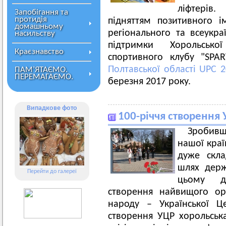
ліфтерів.
Запобігання та
протидія
підняттям позитивного 
домашньому
регіонального та всеукра
насильству
підтримки Хорольськ
Краєзнавство
спортивного клубу "SPA
Полтавської області UPC 
ПАМ’ЯТАЄМО.
ПЕРЕМАГАЄМО.
березня 2017 року.
Випадкове фото
100-річчя створення
Зробив
нашої краї
дуже скла
шлях держ
Перейти до галереї
цьому д
створення найвищого ор
народу – Української Ц
створення УЦР хорольськ