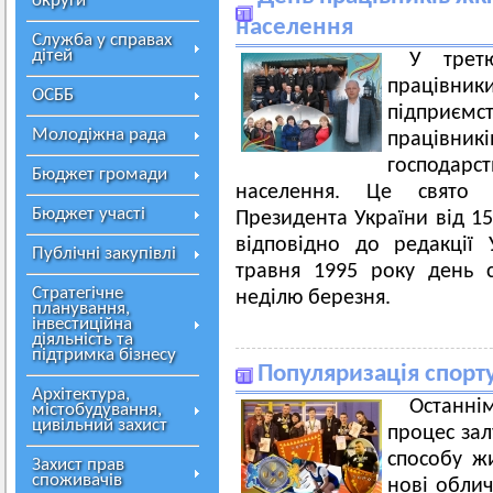
округи
населення
Служба у справах
дітей
У трет
працівни
ОСББ
підприємс
Молодіжна рада
працівн
господарс
Бюджет громади
населення. Це свято 
Бюджет участі
Президента України від 1
відповідно до редакції
Публічні закупівлі
травня 1995 року день 
Стратегічне
неділю березня.
планування,
інвестиційна
діяльність та
підтримка бізнесу
Популяризація спорт
Архітектура,
Останн
містобудування,
цивільний захист
процес зал
способу жи
Захист прав
споживачів
нові облич