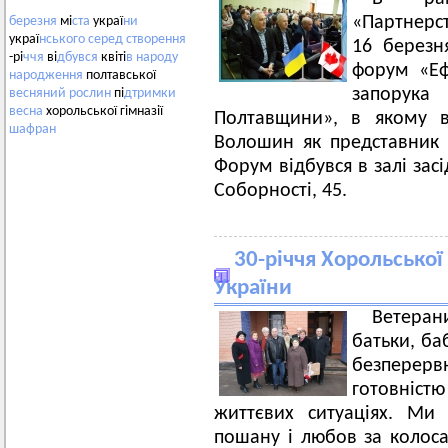
«Партнерс
березня
мі
ста
украї
ни
украї
нського
серед
створення
16 березн
-рі
ччя
ві
дбувся
квіті
в
народу
форум «Еф
народження
полтавської
запору
весняний
рослин
пі
дтримки
весна
хорольської гімназії
Полтавщини», в якому в
шафран
Волошин як представник о
Форум відбувся в залі зас
Соборності, 45.
30-річчя Хорольської
України
Ветеран
батьки, ба
безперер
готовніст
життєвих ситуаціях. Ми
пошану і любов за колоса