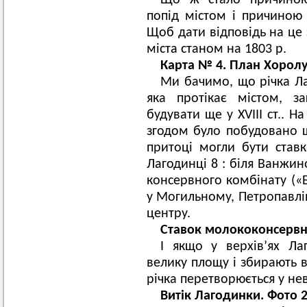
Що ж стало причиною
попід містом і причиною 
Щоб дати відповідь на це
міста станом на 1803 р.
Карта № 4. План Хоролу,
Ми бачимо, що річка Ла
яка протікає містом, з
будувати ще у ХVIII ст.. Н
згодом було побудовано щ
притоці могли бути ставк
Лагодинці 8 : біля Ванжин
консервного комбінату («Б
у Могильному, Петропавлів
центру.
Ставок молококонсервн
І якщо у верхів’ях Ла
велику площу і збирають в
річка перетворюється у не
Витік Лагодинки. Фото 2