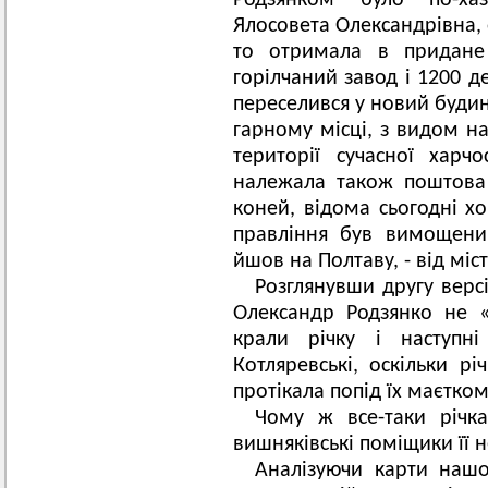
Родзянком було по-ха
Ялосовета Олександрівна,
то отримала в придане 
горілчаний завод і 1200 д
переселився у новий будин
гарному місці, з видом на
території сучасної харч
належала також поштова 
коней, відома сьогодні х
правління був вимощен
йшов на Полтаву, - від міст
Розглянувши другу верс
Олександр Родзянко не «
крали річку і наступні
Котляревські, оскільки р
протікала попід їх маєтком
Чому ж все-таки річк
вишняківські поміщики її 
Аналізуючи карти нашо