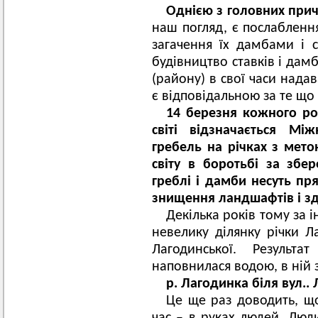
Однією з головних при
наш погляд, є послаблення
загачення їх дамбами і 
будівництво ставків і дам
(району) в свої часи нада
є відповідальною за те що
14 березня кожного ро
світі відзначається М
гребель на річках з мет
світу в боротьбі за збе
греблі і дамби несуть пр
знищення ландшафтів і зд
Декілька років тому за 
невелику ділянку річки Ла
Лагодинської. Результа
наповнилася водою, в ній 
р. Лагодинка біля вул..
Це ще раз доводить, що