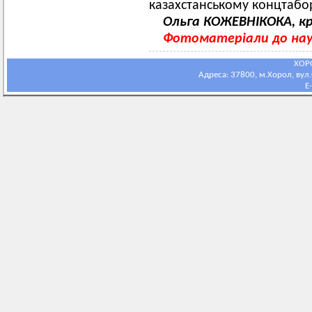
казахстанському концтабор
Ольга КОЖЕВНІКОКА, кр
Фотоматеріали до наук
ХОР
Адреса: 37800, м.Хорол, вул.С
E