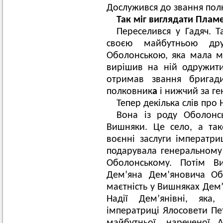
Дослужився до звання пол
Так міг виглядати Пламе
Переселився у Гадяч. Та
своєю майбутньою др
Оболонською, яка мала ма
вирішив на ній одружити
отримав звання бригад
полковник
а
і нижчий за ген
Тепер декілька слів про
Вона із роду Оболонсь
Вишняки. Це село, а та
воєнні заслуги імператри
подарувала генеральном
Оболонському. Потім 
Дем’яна Дем’яновича О
маєтність у Вишняках Дем’
Надії Дем’янівні, як
імператриці Ялосовети Пет