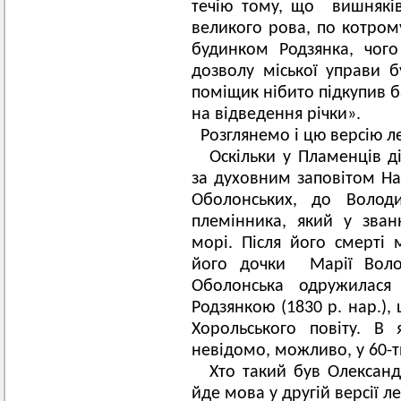
течію тому, що вишнякі
великого рова, по котром
будинком Родзянка, чого
дозволу міської управи 
поміщик нібито підкупив б
на відведення річки».
Розглянемо і цю версію л
Оскільки у Пламенців ді
за духовним заповітом Над
Оболонських, до Володи
племінника, який у зван
морі. Після його смерті
його дочки Марії Воло
Оболонська одружилас
Родзянкою (1830 р. нар.),
Хорольського повіту. В
невідомо, можливо, у 60-ти
Хто такий був Олексан
йде мова у другій версії л