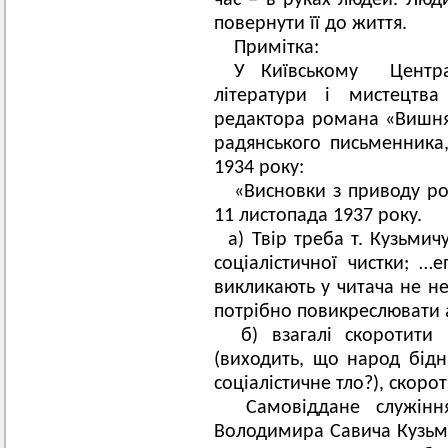
час – в руках людей. Люд
повернути її до життя.
Примітка:
У Київському Центра
літератури і мистецтва
редактора романа «Вишня
радянського письменника,
1934 року:
«Висновки з приводу ро
11 листопада 1937 року.
а) Твір треба т. Кузьми
соціалістичної чистки; …
викликають у читача не не
потрібно повикреслювати а
б) взагалі скоротити
(виходить, що народ бідн
соціалістичне тло?), скоро
Самовіддане служіння
Володимира Савича Кузьмі