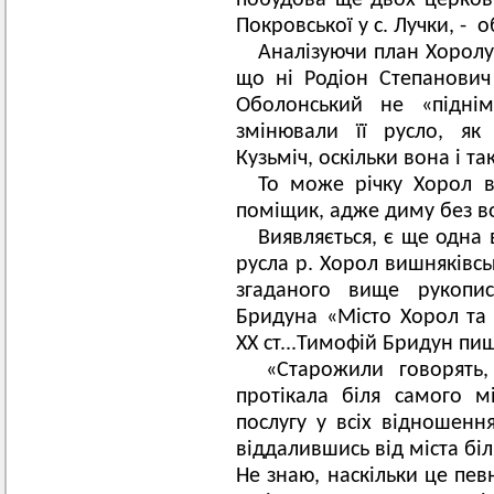
побудова ще двох церков: 
Покровської у с. Лучки, - о
Аналізуючи план Хоролу 
що ні Родіон Степанович
Оболонський не «підні
змінювали її русло, як
Кузьміч, оскільки вона і та
То може річку Хорол в
поміщик, адже диму без в
Виявляється, є ще одна 
русла р. Хорол вишняківсь
згаданого вище рукопис
Бридуна «Місто Хорол та 
ХХ ст...Тимофій Бридун пи
«Старожили говорять,
протікала біля самого 
послугу у всіх відношенн
віддалившись від міста бі
Не знаю, наскільки це пев