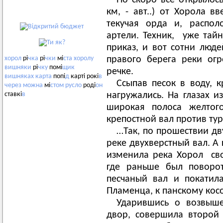
Но скоро все открылось.
км, - авт..) от Хорола в
текучая орда и, распол
артели. Техник, уже тай
приказ, и вот сотни люде
правого берега реки ог
хорол
рі
чка
рі
чки
мі
ста
хоролу
вишняки
рі
чку
помі
щик
речке.
вишняках
карта
попі
д
карті рокі
в
Ссыпав песок в воду, 
через
можна
мі
стом
русло
роді
он
нагружались. На глазах 
ставкі
в
широкая полоса желтог
крепостной вал против тур
…Так, по прошествии дв
реке двухверстный вал. А
изменила река Хорол сво
где раньше был поворот
песчаный вал и покатил
Пламенца, к панскому косо
Ударившись о возвыше
двор, совершила второй