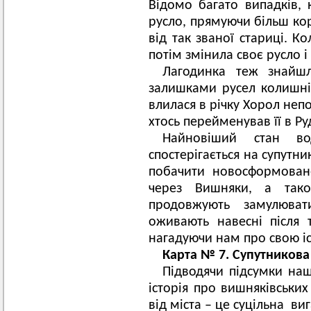
Відомо багато випадків, 
русло, прямуючи більш ко
від так званої стариці. К
потім змінила своє русло і 
Лагодинка теж знайш
залишками русел колишніх
влилася в річку Хорол непо
хтось перейменував її в Ру
Найновіший стан в
спостерігається на супутни
побачити новосформован
через Вишняки, а тако
продовжують замулювати
оживають навесні після 
нагадуючи нам про свою і
Карта № 7. Супутникова 
Підводячи підсумки на
історія про вишняківських
від міста – це суцільна ви