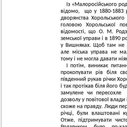
Із «Малоросійського род
відомо, що у 1880-1883 
дворянства Хорольського 
головою Хорольської по
відомості, що О. М. Род
земської управи і в 1890 ро
у Вишняках. Щоб там не 
але міська управа не ма
тому і не могла давати ні
І потім, виникає питан
прокопувати рів біля св
південний рукав річки Хоро
і так протікав біля його б
замулене чи пересохле 
дозволу у повітової влади 
схоже на правду. Люди пер
річці, були влаштовані к
Отже, підтримувати чист