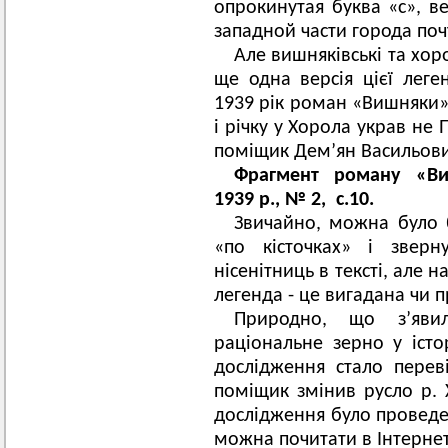
опрокинутая буква «с», в
западной части города поч
Але вишняківські та хор
ще одна версія цієї леге
1939 рік роман «Вишняки» 
і річку у Хорола украв не
поміщик Дем’ян Васильов
Фрагмент роману «Ви
1939 р., № 2, с.10.
Звичайно, можна було б
«по кісточках» і зверн
нісенітниць в тексті, але 
легенда - це вигадана чи 
Природно, що з’яви
раціональне зерно у істо
дослідження стало перев
поміщик змінив русло р. Х
дослідження було проведен
можна почитати в Інтернет