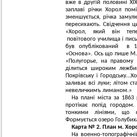
вже в другій половині ХІХ
заплаві річки Хорол пом
зменшується, річка замулю
пересихають. Свідчення ц
«Хорол, який він теп
повітового училища і пис
був опублікований в 18
«Основа». Ось що пише М. 
«Полугорье, на правому б
ділиться широким лежбищ
Покрівську і Городську…Хо
заливає всі луки; літом с
невеличкимъ лиманом.»
На плані міста за 1863
протікає попід городом.
тонкими лініями, що о
Формується озеро Голубих
Карта № 2. План м. Хоро
На военно-топографічній