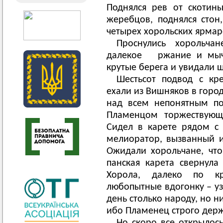
Поднялся рев от скотины
жеребцов, поднялся сто
четырех хорольских ярмар
Проснулись хорольча
далекое ржание и мыча
крутые берега и увидали ш
Шестьсот подвод с к
ехали из Вишняков в горо
над всем непонятным по
Пламенцом торжествующе
Сидел в карете рядом с
мелиоратор, вызванный из
Ожидали хорольчане, что
панская карета свернул
Хорола, далеко по кр
любопытные вдогонку – уз
день столько народу, но н
ибо Пламенец строго держ