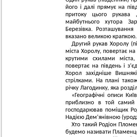
Один рукав (південний) пр
його і далі прямує на пів
притоку цього рукава 
майбутнього хутора Зар
Березівка. Розташування
вказано великою крапкою.
Другий рукав Хоролу (пі
міста Хоролу, повертає на
крутими схилами міста,
повертає на південь і з’є
Хорол західніше Вишнякі
стрілками. На плані тако
річку Лагодинку, яка розділ
«Географічні описи Киї
приблизно в той самий 
господарював поміщик Р
Надією Дем’янівною (уро
Хто такий Родіон Пломен
будемо називати Пламенцем,