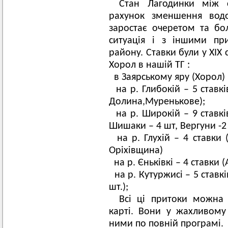
Стан Лагодинки між с
рахунок зменшення водо
заростає очеретом та б
ситуація і з іншими п
району. Ставки були у ХІХ с
Хорол в нашій ТГ :
в Заярському яру (Хорол) 
на р. Глибокій – 5 ставкі
Долина,Муренькове);
на р. Широкій – 9 ставкі
Шишаки – 4 шт, Вергуни -2 
на р. Глухій – 4 ставки 
Оріхівщина)
на р. Єньківкі – 4 ставки 
на р. Кутуржисі – 5 ставкі
шт.);
Всі ці притоки можна 
карті. Вони у жахливому 
ними по повній програмі.