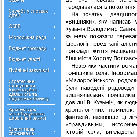
Це був переказ леген
округи
передавалася із покоління 
Служба у справах
На початку двадцятог
дітей
«Вишняки», яку написав 
ОСББ
Кузьміч Володимир Савич.
за мету показати переваг
Молодіжна рада
ідеології перед капіталіс
Бюджет громади
прикладі життя мешканц
біля міста Хоролу Полтавсь
Бюджет участі
Невелику частину рома
Публічні закупівлі
поміщиків села. Інформац
«Малоросійського родосл
Стратегічне
планування,
були наведені родоводи 
інвестиційна
діяльність та
вишняківських поміщикі
підтримка бізнесу
довідці В. Кузьміч, як лю
Архітектура,
хронологічних помилок,
містобудування,
фантазій, назвавши ці лі
цивільний захист
«правдивыми, историч
Захист прав
історій села, викладена
споживачів