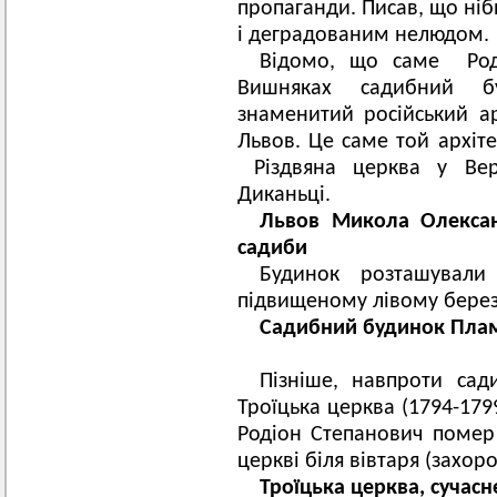
пропаганди. Писав, що ніб
і деградованим нелюдом.
Відомо, що саме Род
Вишняках садибний б
знаменитий російський а
Львов. Це саме той архіте
Різдвяна церква у Вер
Диканьці.
Львов Микола Олексан
садиби
Будинок розташували
підвищеному лівому березі
Садибний будинок Плам
Пізніше, навпроти са
Троїцька церква (1794-179
Родіон Степанович помер
церкві біля вівтаря (захор
Троїцька церква, сучасн