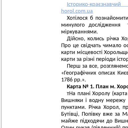
Історико-краєзнавч
horol.com.ua
Хотілося б познайомит
минулого дослідження т
міркуваннями.
Дійсно, колись річка Х
Про це свідчать чимало о
карти місцевості Хорольщ
карти за різні періоди істор
Перш за все, розглянем
«Географічних описах Киє
1786 рр.».
Карта № 1. План м. Хоро
тНа плані Хоролу (карт
Вишняки і водну мережу
пунктами. Річка Хорол, 
Бутівці, Попівку вже за М
майже підходячи до Вишня