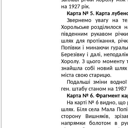
заплаві річки Хоролу між
на 1927 рік.
Карта № 5. Карта лубенс
Звернемо увагу на т
Хорольське розділилося на
південним рукавом річк
шлях для протікання, річ
Попівки і минаючи гураль
Березівку і далі, неподал
Хоролу. З цього моменту т
знайшла собі новий шлях
міста свою старицю.
Подальші зміни водно
ген. штабу станом на 1987 
Карта № 6. Фрагмент кар
На карті № 6 видно, що 
шлях. Біля села Мала Поп
сторону Вишняків, зріз
напрямки болотом в рус