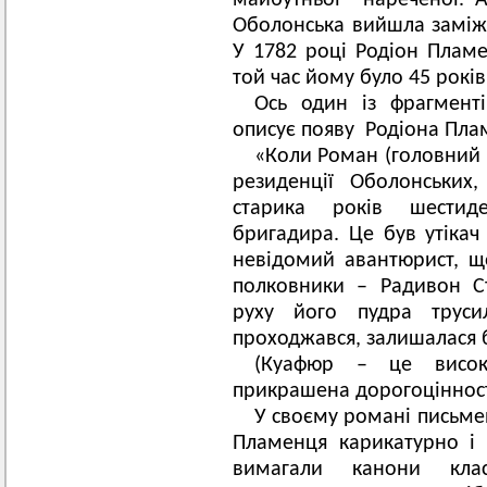
майбутньої нареченої. А
Оболонська вийшла заміж
У 1782 році Родіон Плам
той час йому було 45 років,
Ось один із фрагмент
описує появу Родіона Пла
«Коли Роман (головний г
резиденції Оболонських,
старика років шестид
бригадира. Це був утікач 
невідомий авантюрист, що
полковники – Радивон С
руху його пудра трус
проходжався, залишалася
(Куафюр – це висока
прикрашена дорогоцінностя
У своєму романі письм
Пламенця карикатурно і
вимагали канони кла