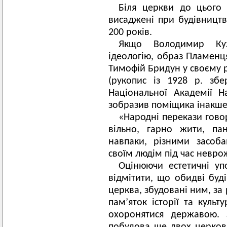
Біля церкви до цього 
висаджені при будівництві
200 років.
Якщо Володимир Куз
ідеологію, образ Пламенця
Тимофій Бридун у своєму р
(рукопис із 1928 р. збер
Національної Академії На
зобразив поміщика інакше
«Народні перекази гов
вільно, гарно жити, па
навпаки, різними засоб
своїм людім під час неврож
Оцінюючи естетичні у
відмітити, що обидві буді
церква, збудовані ним, за
пам’яток історії та куль
охоронятися державою. 