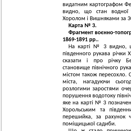
видатним картографом Фе
видно, що стан водної
Хоролом і Вишняками за 30
Карта № 3.
Фрагмент воєнно-топогра
1869-1891 рр..
На карті № 3 видно, щ
південного рукава річки 
сказати і про річку Бе
становище північного рук
містом також пересохло. С
міста, нагадуючи сьог
розлогими заростями оче
порушення водотоку півні
яке на карті № 3 позначе
Хорольським та півден
перешийка, за рахунок ч
поміщицької садиби.