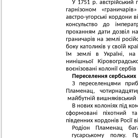
У 1751 р. австрійський
гарнізоном «граничарів»
австро-угорські кордони ві
консульство до імперат
проханням дати дозвіл на
граничарів на землі російс
боку католиків у своїй кр
їм землі в Україні, на
нинішньої Кіровоградськ
воєнізовані колонії сербів 
Переселення сербських г
З переселенцями приб
Пламенац, чотирнадцяти
майбутній вишняківський
В нових колоніях під ко
сформовані піхотний т
південних кордонів Росії ві
Родіон Пламенац баг
гусарському полку. Пр