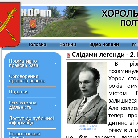
Головна
Новини
Відео новини
Мі
Слідами легенди - 2.
Нормативно-
В різн
правова база
позаминул
Обговорення
Хорол сто
проєктів рішень
років тому
Податки
містом. 
залишився 
Регуляторна
діяльність
Але колись
тепер про
Доступ до публічної
інформації
дитинстві 
натисніть для
збільшення
річку від 
Старостинські