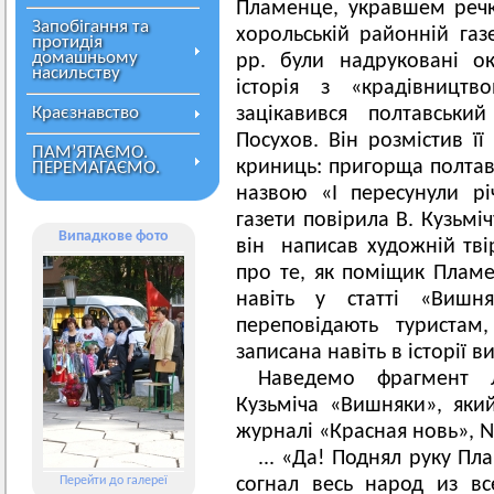
Пламенце, укравшем речк
Запобігання та
хорольській районній газ
протидія
домашньому
рр. були надруковані о
насильству
історія з «крадівницт
Краєзнавство
зацікавився полтавськ
Посухов. Він розмістив її
ПАМ’ЯТАЄМО.
криниць: пригорща полтавс
ПЕРЕМАГАЄМО.
назвою «І пересунули рі
газети повірила В. Кузьмі
Випадкове фото
він написав художній твір
про те, як поміщик Пламен
навіть у статті «Вишня
переповідають туристам
записана навіть в історії 
Наведемо фрагмент 
Кузьміча «Вишняки», яки
журналі «Красная новь», №
... «Да! Поднял руку Пл
Перейти до галереї
согнал весь народ из в