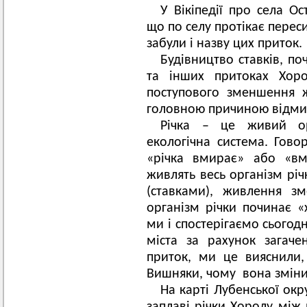
У Вікіпедії про села О
що по селу протікає перес
забули і назву цих приток.
Будівництво ставків, поч
та інших притоках Хоро
поступового зменшення 
головною причиною відмир
Річка – це живий ор
екологічна система. Говор
«річка вмирає» або «вме
живлять весь організм річ
(ставками), живлення зм
організм річки починає «
ми і спостерігаємо сьогодн
міста за рахунок загач
приток, ми це вияснили
Вишняки, чому вона зміни
На карті Лубенської окр