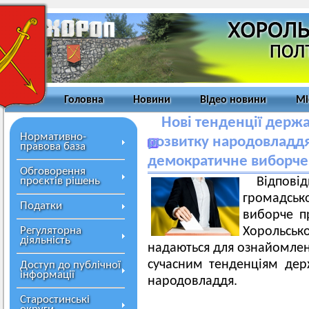
Головна
Новини
Відео новини
Мі
Нові тенденції держ
Нормативно-
розвитку народовладдя
правова база
демократичне виборче
Обговорення
проєктів рішень
Відпо
громадсько
Податки
виборче п
Регуляторна
Хорольськ
діяльність
надаються для ознайомленн
сучасним тенденціям дер
Доступ до публічної
інформації
народовладдя.
Старостинські