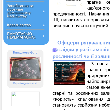
прагне о
Запобігання та
кар’єрн
протидія
домашньому
продуктивності. Навчанн
насильству
ШІ, навчитися створювати 
Краєзнавство
використовувати штучний і
ПАМ’ЯТАЄМО.
ПЕРЕМАГАЄМО.
Офіцери-рятувальни
наслідки у разі самові
Випадкове фото
рослинності чи її залиш
З наста
значно зр
природн
найпошир
Перейти до галереї
самовільн
стерні та рослинних за
«користь» спалювання д
становлять серйозну небе