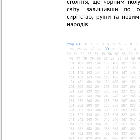
століття, що чорним по
світу, залишивши по со
сирітство, руїни та невим
народів.
сторiнка:
◄
1
2
3
4
5
6
7
8
9
30
25
26
27
28
29
31
32
33
34
50
51
52
53
54
55
56
57
58
59
60
76
77
78
79
80
81
82
83
84
85
8
101
102
103
104
105
106
107
108
121
122
123
124
125
126
127
128
141
142
143
144
145
146
147
148
161
162
163
164
165
166
167
168
181
182
183
184
185
186
187
188
201
202
203
204
205
206
207
208
221
222
223
224
225
226
227
228
241
242
243
244
245
246
247
248
261
262
263
264
265
266
267
268
281
282
283
284
285
286
287
288
301
302
303
304
305
306
307
308
321
322
323
324
325
326
327
328
341
342
343
344
345
346
347
348
361
362
363
364
365
366
367
368
381
382
383
384
385
386
387
388
401
402
403
404
405
406
407
408
421
422
423
424
425
426
427
428