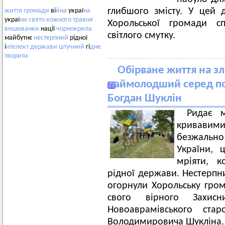
глибшого змісту. У цей
життя
громади
ві
йна
украї
на
украї
ни
свято
кожного
травня
Хорольської громади с
вишиванки
нації
чорнокрила
світлого смутку.
майбутнє
нестерпний
рідної
і
нтелект
держави
штучний
гі
дне
творити
Обірване життя на зл
наймолодший серед по
Богдан Шуклін
Ридає м
кривавими
безжально
України, 
мріяти, к
рідної держави. Нестерпн
огорнули Хорольську гром
свого вірного Захис
Новоаврамівського ста
Володимировича Шукліна.