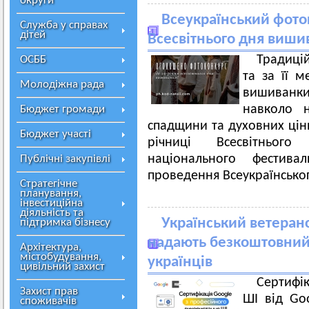
округи
Всеукраїнський фото
Служба у справах
дітей
Всесвітнього дня виши
Традицій
ОСББ
та за її м
Молодіжна рада
вишиванки
навколо н
Бюджет громади
спадщини та духовних цінн
Бюджет участі
річниці Всесвітньог
національного фестив
Публічні закупівлі
проведення Всеукраїнсько
Стратегічне
планування,
інвестиційна
діяльність та
Український ветеран
підтримка бізнесу
надають безкоштовний 
Архітектура,
містобудування,
українців
цивільний захист
Сертифі
Захист прав
ШІ від Goo
споживачів