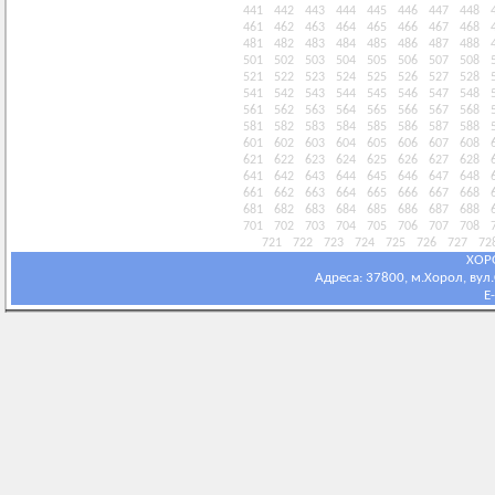
441
442
443
444
445
446
447
448
461
462
463
464
465
466
467
468
481
482
483
484
485
486
487
488
501
502
503
504
505
506
507
508
521
522
523
524
525
526
527
528
541
542
543
544
545
546
547
548
561
562
563
564
565
566
567
568
581
582
583
584
585
586
587
588
601
602
603
604
605
606
607
608
621
622
623
624
625
626
627
628
641
642
643
644
645
646
647
648
661
662
663
664
665
666
667
668
681
682
683
684
685
686
687
688
701
702
703
704
705
706
707
708
721
722
723
724
725
726
727
72
ХОР
Адреса: 37800, м.Хорол, вул.С
E