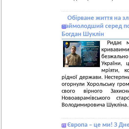
Обірване життя на зл
наймолодший серед по
Богдан Шуклін
Ридає м
кривавими
безжально
України, 
мріяти, к
рідної держави. Нестерпн
огорнули Хорольську гром
свого вірного Захис
Новоаврамівського ста
Володимировича Шукліна.
Європа – це ми! З Д