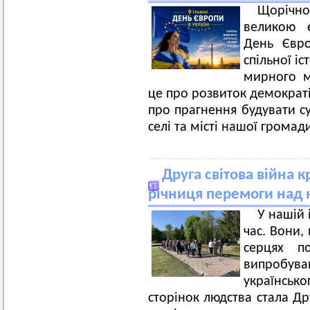
Щорічн
великою 
День Євро
спільної і
мирного м
це про розвиток демократі
про прагнення будувати с
селі та місті нашої громад
Друга світова війна к
річниця перемоги над
У нашій 
час. Вони, 
серцях п
випробув
українсько
сторінок людства стала Др