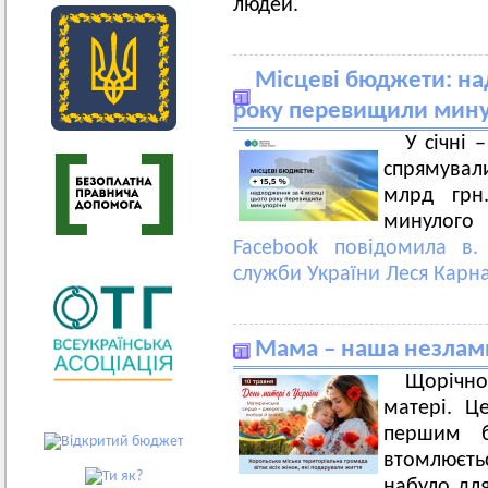
людей.
Місцеві бюджети: на
року перевищили минул
У січні 
спрямували
млрд грн
минулого
Facebook повідомила в.
служби України Леся Карн
Мама – наша незламн
Щорічно,
матері. Ц
першим б
втомлюєть
набуло для