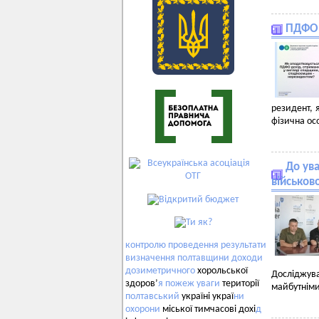
ПДФО
резидент, 
фізична ос
До ува
військов
контролю
проведення
результати
визначення
полтавщини
доходи
дозиметричного
хорольської
Досліджув
здоров’
я
пожеж
уваги
території
майбутнім
полтавський
україні украї
ни
охорони
міської тимчасові дохі
д