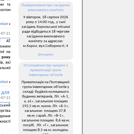
ми та
Повідомлення про засідання
’єктом
виконавчого комітету
У вівторок, 18 серпня 2026
року о 14:00 год., у залі
ніше
засідань Хорольської міської
ради відбудеться 18 чергове
-07-21
засідання виконавчого
ії АТ
комітету за адресою:
м.Хорол, вул.Соборності, 4
енням
ені на
Докладніше
року
в, які
Оголошення про аукціон з
льної
приватизації групи
інвентарних об’єктів
ніше
Приватизація на Полтавщині:
група інвентарних об’єктів у
складі: будівля колишнього
 для
будинку ветеранів, Літ. «А-1,
-07-21
а, а1», загальною площею
ський
192,5 кв.м; кухня, Літ. «Б-1»,
ерства
загальною площею 37,8
кв.м; сарай, Літ. «В-1»,
едення
загальною площею 8,6 кв.м;
жності
погріб, Літ. «Г», загальною
.
площею 8,5 кв.м; колодязь