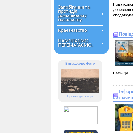
Податково
Запобігання та
доповнення
протидія
домашньому
оподаткува
насильству
Краєзнавство
Повід
ПАМ’ЯТАЄМО.
ПЕРЕМАГАЄМО.
Випадкове фото
громади:
Інфор
Перейти до галереї
визначен