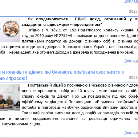
Доклад
2023
Як оподатковується ПДФО дохід, отриманий у ви
спадщини, спадкоємцем - нерезидентом?
Згідно з п. 162.1 ст. 162 Податкового кодексу України 
грудня 2010 року №2755-VI зі змінами та доповненнями (далі 
платниками податку на доходи фізичних осіб є: фізична о
яка отримує доходи як з джерела їх походження в Україні, так і іноземні д
оба – нерезидент, яка отримує доходи з джерела їх походження в Україні.
Доклад
ги юнаків та дівчат, які бажають пов’язати своє життя з
2023
ою справою!
Полтавський ліцей з посиленою військово-фізичною підго
вперше проводить набір до 10 класу вмотивованих на вій
справу юнаків та дівчат. Про це повідомили під час бриф
офіційному медіацентрі Полтавщини. «В умовах російської а
потреба в підготовці майбутніх захисників Вітчизни зростає в
Тривалий період вивчали досвід подібних закладів по всій Ук
али й питання продовження навчання та реалізації отриманих на
и випускниками ліцею.
Доклад