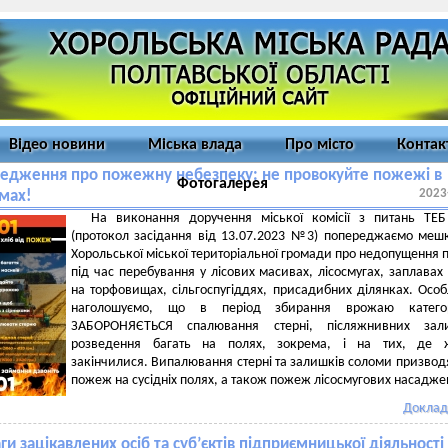
Відео новини
Міська влада
Про місто
Контак
едження про пожежну небезпеку: не провокуйте пожежі в
Фотогалерея
2023
мах!
На виконання доручення міської комісії з питань ТЕБ
(протокол засідання від 13.07.2023 №3) попереджаємо меш
Хорольської міської територіальної громади про недопущення
під час перебування у лісових масивах, лісосмугах, заплавах 
на торфовищах, сільгоспугіддях, присадибних ділянках. Осо
наголошуємо, що в період збирання врожаю катего
ЗАБОРОНЯЄТЬСЯ спалювання стерні, післяжнивних зали
розведення багать на полях, зокрема, і на тих, де 
закінчилися. Випалювання стерні та залишків соломи призвод
пожеж на сусідніх полях, а також пожеж лісосмугових насадже
Доклад
ги зацікавлених осіб та суб’єктів підприємницької діяльності