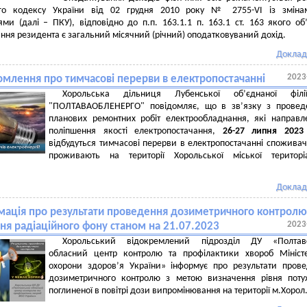
го кодексу України від 02 грудня 2010 року № 2755-VI із зміна
ми (далі – ПКУ), відповідно до п.п. 163.1.1 п. 163.1 ст. 163 якого об
ння резидента є загальний місячний (річний) оподатковуваний дохід.
Доклад
2023
омлення про тимчасові перерви в електропостачанні
Хорольська дільниця Лубенської об’єднаної філ
"ПОЛТАВАОБЛЕНЕРГО" повідомляє, що в зв’язку з провед
планових ремонтних робіт електрообладнання, які направл
поліпшення якості електропостачання,
26-27 липня
202
3
відбудуться тимчасові перерви в електропостачанні споживачі
проживають на території Хорольської міської територіа
Доклад
мація про результати проведення дозиметричного контролю
2023
ня радіаційного фону станом на 21.07.2023
Хорольський відокремлений підрозділ ДУ «Полтав
обласний центр контролю та профілактики хвороб Мініст
охорони здоров’я України» інформує про результати пров
дозиметричного контролю з метою визначення рівня поту
поглиненої в повітрі дози випромінювання на території м.Хорол