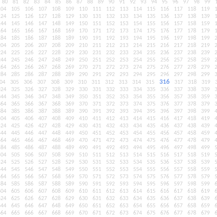
80
81
82
83
84
85
86
87
88
89
90
91
92
93
94
95
96
97
98
99
104
105
106
107
108
109
110
111
112
113
114
115
116
117
118
119
124
125
126
127
128
129
130
131
132
133
134
135
136
137
138
139
144
145
146
147
148
149
150
151
152
153
154
155
156
157
158
159
164
165
166
167
168
169
170
171
172
173
174
175
176
177
178
179
184
185
186
187
188
189
190
191
192
193
194
195
196
197
198
199
204
205
206
207
208
209
210
211
212
213
214
215
216
217
218
219
224
225
226
227
228
229
230
231
232
233
234
235
236
237
238
239
244
245
246
247
248
249
250
251
252
253
254
255
256
257
258
259
264
265
266
267
268
269
270
271
272
273
274
275
276
277
278
279
284
285
286
287
288
289
290
291
292
293
294
295
296
297
298
299
316
04
305
306
307
308
309
310
311
312
313
314
315
317
318
319
324
325
326
327
328
329
330
331
332
333
334
335
336
337
338
339
344
345
346
347
348
349
350
351
352
353
354
355
356
357
358
359
364
365
366
367
368
369
370
371
372
373
374
375
376
377
378
379
384
385
386
387
388
389
390
391
392
393
394
395
396
397
398
399
404
405
406
407
408
409
410
411
412
413
414
415
416
417
418
419
424
425
426
427
428
429
430
431
432
433
434
435
436
437
438
439
444
445
446
447
448
449
450
451
452
453
454
455
456
457
458
459
464
465
466
467
468
469
470
471
472
473
474
475
476
477
478
479
484
485
486
487
488
489
490
491
492
493
494
495
496
497
498
499
504
505
506
507
508
509
510
511
512
513
514
515
516
517
518
519
524
525
526
527
528
529
530
531
532
533
534
535
536
537
538
539
544
545
546
547
548
549
550
551
552
553
554
555
556
557
558
559
564
565
566
567
568
569
570
571
572
573
574
575
576
577
578
579
584
585
586
587
588
589
590
591
592
593
594
595
596
597
598
599
604
605
606
607
608
609
610
611
612
613
614
615
616
617
618
619
624
625
626
627
628
629
630
631
632
633
634
635
636
637
638
639
644
645
646
647
648
649
650
651
652
653
654
655
656
657
658
659
664
665
666
667
668
669
670
671
672
673
674
675
676
677
678
679