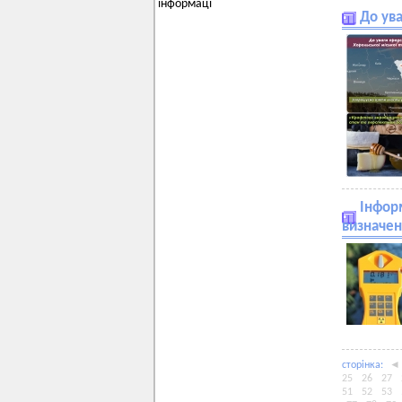
інформаці
До ува
Інфор
визначен
сторiнка:
◄
25
26
27
51
52
53