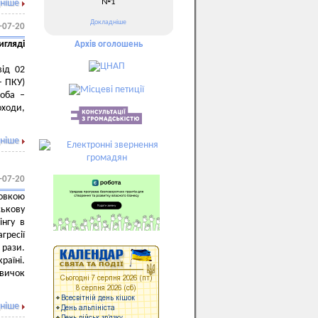
№1
ніше
Докладніше
-07-20
гляді
Архів оголошень
від 02
– ПКУ)
соба –
оходи,
ніше
-07-20
товкою
ськову
інгу в
гресії
 рази.
раїні.
вичок
ніше