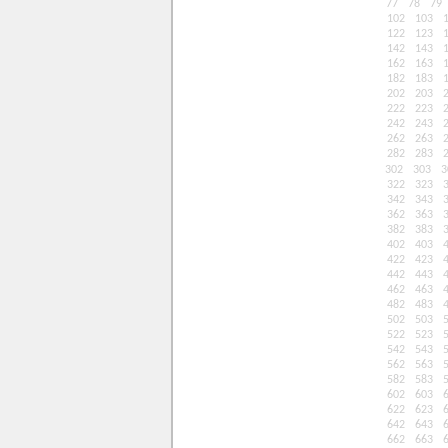
77
78
79
102
103
122
123
142
143
162
163
182
183
202
203
222
223
242
243
262
263
282
283
302
303
3
322
323
342
343
362
363
382
383
402
403
422
423
442
443
462
463
482
483
502
503
522
523
542
543
562
563
582
583
602
603
622
623
642
643
662
663