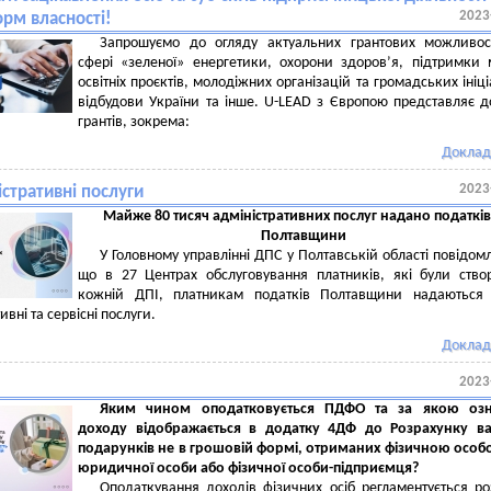
2023
орм власності!
Запрошуємо до огляду актуальних грантових можливос
сфері «зеленої» енергетики, охорони здоров’я, підтримки 
освітніх проєктів, молодіжних організацій та громадських ініці
відбудови України та інше. U-LEAD з Європою представляє д
грантів, зокрема:
Доклад
2023
стративні послуги
Майже
80
тисяч адміністративних послуг надано
податкі
Полтавщини
У Головному управлінні ДПС у Полтавській області повідом
що в 27 Центрах обслуговування платників, які були ство
кожній ДПІ, платникам податків Полтавщини надаються я
ивні та сервісні послуги.
Доклад
2023
Яким чином оподатковується ПДФО та за якою оз
доходу відображається в додатку 4ДФ до Розрахунку вар
подарунків не в грошовій формі, отриманих фізичною особ
юридичної особи або фізичної особи-підприємця?
Оподаткування доходів фізичних осіб регламентується ро