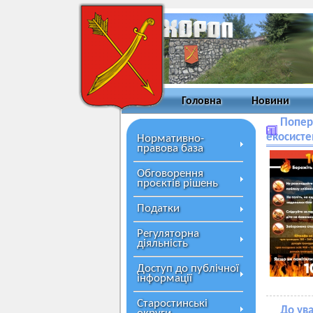
Головна
Новини
Попер
екосисте
Нормативно-
правова база
Обговорення
проєктів рішень
Податки
Регуляторна
діяльність
Доступ до публічної
інформації
Старостинські
До ува