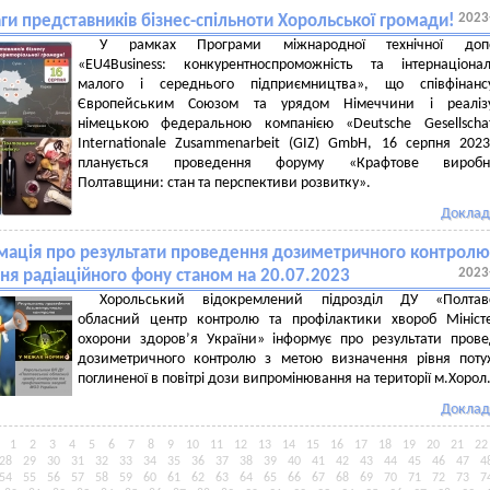
2023
ги представників бізнес-спільноти Хорольської громади!
У рамках Програми міжнародної технічної доп
«EU4Business: конкурентноспроможність та інтернаціонал
малого і середнього підприємництва», що співфінансу
Європейським Союзом та урядом Німеччини і реалізу
німецькою федеральною компанією «Deutsche Gesellschaf
Internationale Zusammenarbeit (GIZ) GmbH, 16 серпня 202
планується проведення форуму «Крафтове виробн
Полтавщини: стан та перспективи розвитку».
Доклад
мація про результати проведення дозиметричного контролю
2023
ня радіаційного фону станом на 20.07.2023
Хорольський відокремлений підрозділ ДУ «Полтав
обласний центр контролю та профілактики хвороб Мініст
охорони здоров’я України» інформує про результати пров
дозиметричного контролю з метою визначення рівня поту
поглиненої в повітрі дози випромінювання на території м.Хорол
Доклад
1
2
3
4
5
6
7
8
9
10
11
12
13
14
15
16
17
18
19
20
21
22
28
29
30
31
32
33
34
35
36
37
38
39
40
41
42
43
44
45
46
47
4
54
55
56
57
58
59
60
61
62
63
64
65
66
67
68
69
70
71
72
73
7