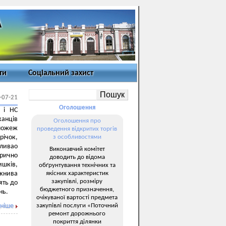
ти
Соціальний захист
-07-21
Оголошення
 і НС
канців
Оголошення про
 пожеж
проведення відкритих торгів
річок,
з особливостями
бливао
Виконавчий комітет
рично
доводить до відома
шків,
обґрунтування технічних та
якісних характеристик
жнива
закупівлі, розміру
ять до
бюджетного призначення,
нь.
очікуваної вартості предмета
закупівлі послуги «Поточний
ніше
ремонт дорожнього
покриття ділянки