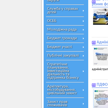
округи
різних ф
Служба у справах
дітей
ОСББ
Молодіжна рада
Бюджет громади
Адміні
Бюджет участі
Публічні закупівлі
Стратегічне
планування,
адміністрат
інвестиційна
діяльність та
підтримка бізнесу
ПДФО
Архітектура,
містобудування,
цивільний захист
Захист прав
споживачів