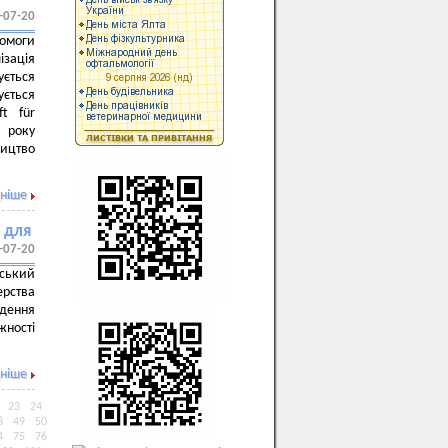
-07-20
омоги
ізація
ється
ється
t für
3 року
ицтво
ніше
 для
-07-20
ський
ерства
едення
жності
.
ніше
23
24
8
49
50
4
75
76