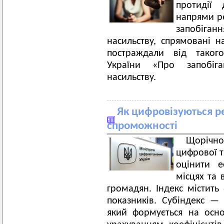
протидії 
напрями ре
запобіг
насильству, спрямовані на
постраждали від такого
України «Про запобі
насильству.
Як цифровізуються ре
спроможності
Щорічн
цифрової т
оцінити е
місцях та 
громадян. Індекс містить 
показників. Субіндекс — 
який формується на осно