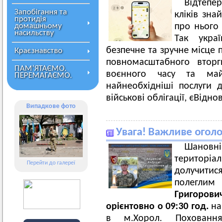
Відтепе
Запобігання та
кліків зна
протидія
домашньому
про нього
насильству
Так укра
безпечне та зручне місце п
Краєзнавство
повномасштабного втор
ПАМ’ЯТАЄМО.
воєнного часу та ма
ПЕРЕМАГАЄМО.
найнеобхідніші послуги д
військові облігації, єВідно
Випадкове фото
Увага! Важливе огол
Шановн
територі
Перейти до галереї
долучитися
полегл
Григорови
орієнтовно о 09:30 год.
на
в м.Хорол. Поховання 