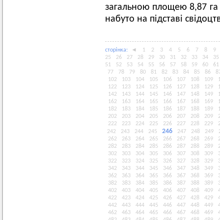
загальною площею 8,87 га 
набуто на підставі свідоц
сторiнка:
◄
1
2
3
4
5
6
7
8
9
25
26
27
28
29
30
31
32
33
34
35
51
52
53
54
55
56
57
58
59
60
61
77
78
79
80
81
82
83
84
85
86
8
102
103
104
105
106
107
108
109
122
123
124
125
126
127
128
129
142
143
144
145
146
147
148
149
162
163
164
165
166
167
168
169
182
183
184
185
186
187
188
189
202
203
204
205
206
207
208
209
222
223
224
225
226
227
228
229
246
242
243
244
245
247
248
249
262
263
264
265
266
267
268
269
282
283
284
285
286
287
288
289
302
303
304
305
306
307
308
309
322
323
324
325
326
327
328
329
342
343
344
345
346
347
348
349
362
363
364
365
366
367
368
369
382
383
384
385
386
387
388
389
402
403
404
405
406
407
408
409
422
423
424
425
426
427
428
429
442
443
444
445
446
447
448
449
462
463
464
465
466
467
468
469