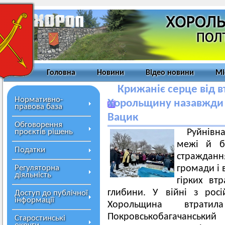
Головна
Новини
Відео новини
Мі
Крижаніє серце від в
Нормативно-
Хорольщину назавжди 
правова база
Вацик
Обговорення
проєктів рішень
Руйнівн
межі й бе
Податки
стражданн
Регуляторна
громади і 
діяльність
гірких вт
глибини. У війні з рос
Доступ до публічної
інформації
Хорольщина втрат
Покровськобагачанськи
Старостинські