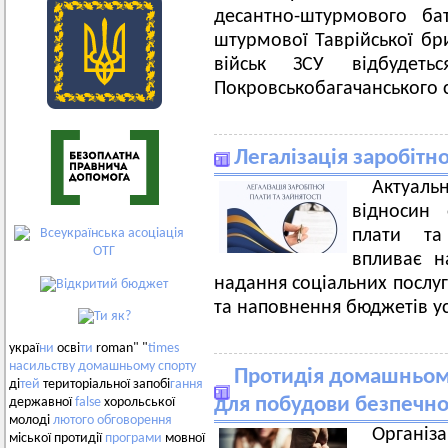
десантно-штурмового ба
штурмової Таврійської бр
військ ЗСУ відбудеть
Покровськобагачанського с
Легалізація заробітно
Актуал
відносин 
плати та
впливає н
надання соціальних послуг
та наповнення бюджетів усі
украї
ни
осві
ти
roman" "
times
насильству
домашньому
спорту
Протидія домашньому
ді
тей
територіальної запобі
гання
для побудови безпечно
державної
false
хорольської
молоді
лютого
обговорення
Організа
міської протидії
програми
мовної