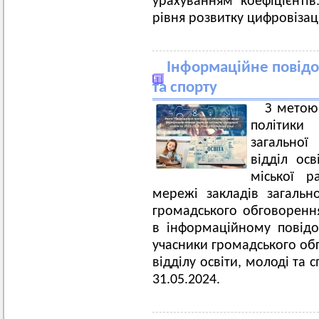
урахуванням коефіцієнті
рівня розвитку цифровізаці
Інформаційне повідо
та спорту
З метою
політики
загальної
відділ осв
міської 
мережі закладів загальн
громадського обговоренн
в інформаційному повідо
учасники громадського об
відділу освіти, молоді та 
31.05.2024.