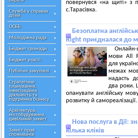
округи
повернувся «на щиті» з
с.Тарасівка.
Служба у справах
дітей
ОСББ
Безоплатна англійськ
Молодіжна рада
Right приєдналася до м
Онлайн-ш
Бюджет громади
мови All 
Бюджет участі
для українс
межах мов
Публічні закупівлі
надасть д
Стратегічне
два роки. 
планування,
інвестиційна
опанувати англійську мов
діяльність та
підтримка бізнесу
розвитку й самореалізації.
Архітектура,
містобудування,
цивільний захист
Нова послуга в Дії: 
кілька кліків
Захист прав
споживачів