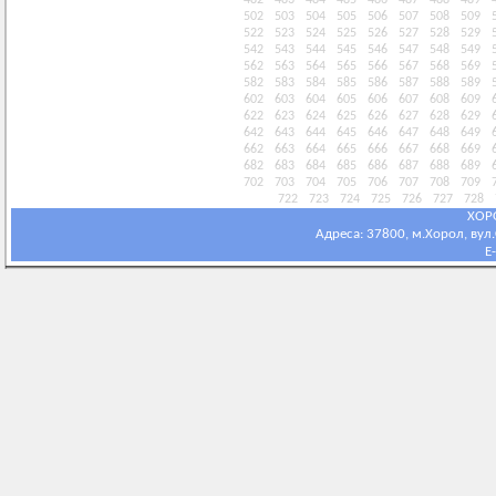
482
483
484
485
486
487
488
489
502
503
504
505
506
507
508
509
522
523
524
525
526
527
528
529
542
543
544
545
546
547
548
549
562
563
564
565
566
567
568
569
582
583
584
585
586
587
588
589
602
603
604
605
606
607
608
609
622
623
624
625
626
627
628
629
642
643
644
645
646
647
648
649
662
663
664
665
666
667
668
669
682
683
684
685
686
687
688
689
702
703
704
705
706
707
708
709
722
723
724
725
726
727
728
ХОР
Адреса: 37800, м.Хорол, вул.С
E