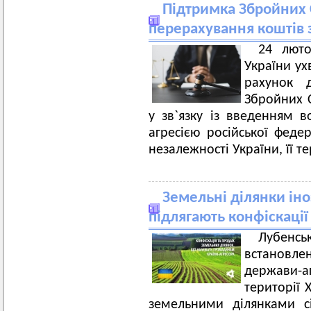
Підтримка Збройних
перерахування коштів 
24 люто
України ух
рахунок 
Збройних С
у зв`язку із введенням в
агресією російської феде
незалежності України, її те
Земельні ділянки іно
підлягають конфіскації
Лубенс
встановле
держави-а
території 
земельними ділянками сі