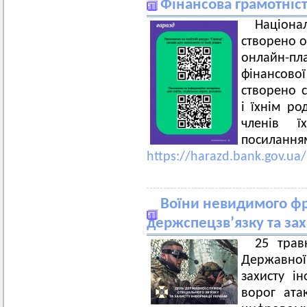
Фінансова грамотніст
Націон
створено о
онлайн-п
фінансово
створено с
і їхнім ро
членів 
посилання
https://harazd.bank.gov.ua/a
Воїни невидимого фр
держспецзв’язку та зах
25 трав
Державної
захисту ін
ворог ата