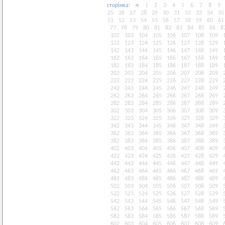
сторiнка:
◄
1
2
3
4
5
6
7
8
9
25
26
27
28
29
30
31
32
33
34
35
51
52
53
54
55
56
57
58
59
60
61
77
78
79
80
81
82
83
84
85
86
8
102
103
104
105
106
107
108
109
122
123
124
125
126
127
128
129
142
143
144
145
146
147
148
149
162
163
164
165
166
167
168
169
182
183
184
185
186
187
188
189
202
203
204
205
206
207
208
209
222
223
224
225
226
227
228
229
242
243
244
245
246
247
248
249
262
263
264
265
266
267
268
269
282
283
284
285
286
287
288
289
302
303
304
305
306
307
308
309
322
323
324
325
326
327
328
329
342
343
344
345
346
347
348
349
362
363
364
365
366
367
368
369
382
383
384
385
386
387
388
389
402
403
404
405
406
407
408
409
422
423
424
425
426
427
428
429
442
443
444
445
446
447
448
449
462
463
464
465
466
467
468
469
482
483
484
485
486
487
488
489
502
503
504
505
506
507
508
509
522
523
524
525
526
527
528
529
542
543
544
545
546
547
548
549
562
563
564
565
566
567
568
569
582
583
584
585
586
587
588
589
602
603
604
605
606
607
608
609