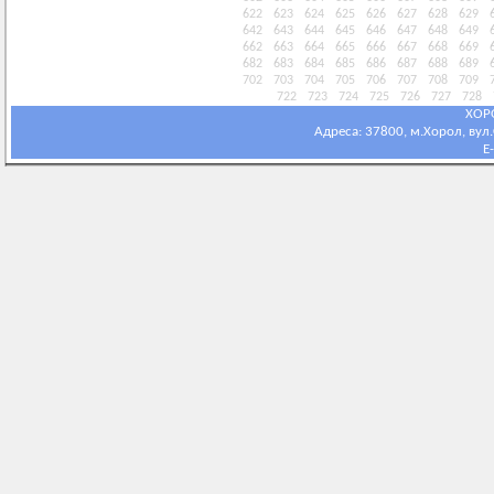
622
623
624
625
626
627
628
629
642
643
644
645
646
647
648
649
662
663
664
665
666
667
668
669
682
683
684
685
686
687
688
689
702
703
704
705
706
707
708
709
722
723
724
725
726
727
728
ХОР
Адреса: 37800, м.Хорол, вул.С
E