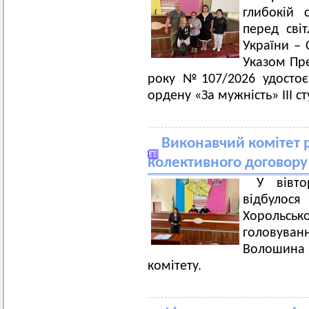
глибокій 
перед сві
України – 
Указом Пре
року №107/2026 удостоє
ордену «За мужність» ІІІ с
Виконавчий комітет 
колективного договору 
У вівто
відбулося 
Хорольськ
головува
Волошина
комітету.