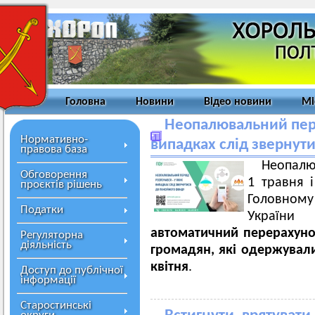
Головна
Новини
Відео новини
Мі
Неопалювальний пері
Нормативно-
випадках слід звернут
правова база
Неопалю
Обговорення
1 травня 
проєктів рішень
Головном
Податки
України 
автоматичний перерахуно
Регуляторна
діяльність
громадян, які одержували
квітня
.
Доступ до публічної
інформації
Старостинські