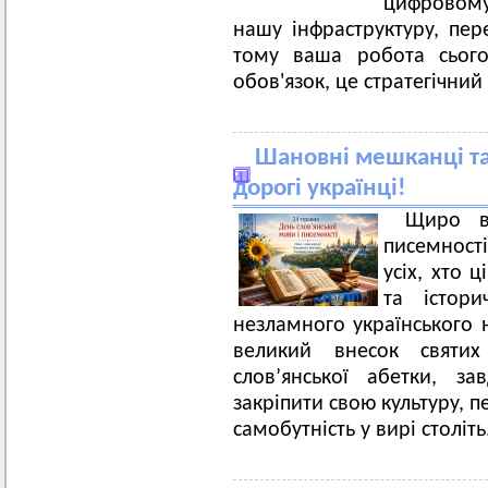
цифровому
нашу інфраструктуру, пер
тому ваша робота сього
обов'язок, це стратегічни
Шановні мешканці та 
дорогі українці!
Щиро в
писемності
усіх, хто 
та істор
незламного українського
великий внесок святи
слов’янської абетки, з
закріпити свою культуру, п
самобутність у вирі століть