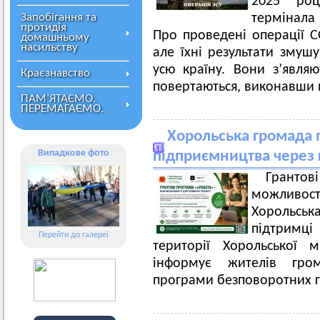
2025 роц
Запобігання та
термінала
протидія
Про проведені операції С
домашньому
насильству
але їхні результати змуш
усю країну. Вони з’являю
Краєзнавство
повертаються, виконавши
ПАМ’ЯТАЄМО.
ПЕРЕМАГАЄМО.
Хорольська громада 
Випадкове фото
підприємництва через 
Грантов
можливост
Хорольськ
підтримці
Перейти до галереї
території Хорольської 
інформує жителів гро
програми безповоротних г