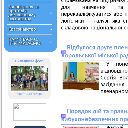
спрямована на підтримку 
Запобігання та
для навчання та п
протидія
перекваліфікуватися або п
домашньому
насильству
логістики — галузі, яка 
складовою національної е
Краєзнавство
ПАМ’ЯТАЄМО.
ПЕРЕМАГАЄМО.
Відбулося друге плена
Хорольської міської ра
Випадкове фото
У поне
відповідно
Сергія Во
засідання
пленарному
Перейти до галереї
Порядок дій та прави
вибухонебезпечних пр