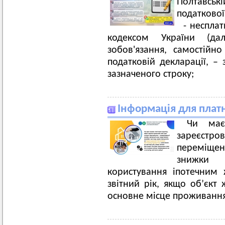
Полтавсь
податкової
- несплат
кодексом України (д
зобов'язання, самостійн
податковій декларації, –
зазначеного строку;
Інформація для платн
Чи має
зареєстро
переміщен
знижки 
користування іпотечним
звітний рік, якщо об’єкт
основне місце проживання 