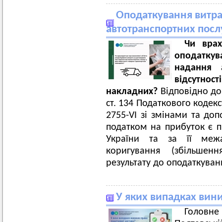
Оподаткування витра
автотранспортних посл
Чи врах
оподаткув
надання 
відсутн
накладних?
Відповідно до 
ст. 134 Податкового кодек
2755-VI зі змінами та до
податком на прибуток є 
України та за її меж
коригування (збільшен
результату до оподаткуван
У яких випадках вини
Голов