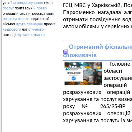
украї
ни
оподаткування
сфері
ГСЦ МВС у Харківській, По
послуг
полтавські
й
право
Пархоменко нагадала алг
операці
й
україні реєстраторі
в
отримати посвідчення вод
розрахункових
податкової
міської
друге
пленарне
проє
кт
автомобілями у сервісних
кадрового
логі
стичного
потенці
алу
застосування
Отриманий фіскальни
споживачів
Головн
області
застосува
операцій
розрахункових операцій
харчування та послуг визн
року № 265/95-ВР «П
розрахункових операцій
харчування та послуг» із з