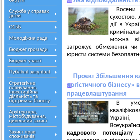
Яка відповідальність
округи
Восени 
Служба у справах
дітей
сухостою, 
дії в Укра
ОСББ
кримінальн
Молодіжна рада
можна ві
загрожує обмеження чи 
Бюджет громади
юристи системи безоплатн
Бюджет участі
Публічні закупівлі
Проєкт Збільшення к
Стратегічне
логістичного бізнесу» 
планування,
інвестиційна
працевлаштування
діяльність та
підтримка бізнесу
В умо
кваліфіков
Архітектура,
містобудування,
Україні,
цивільний захист
Всеукр
Захист прав
кадрового потенціалу л
споживачів