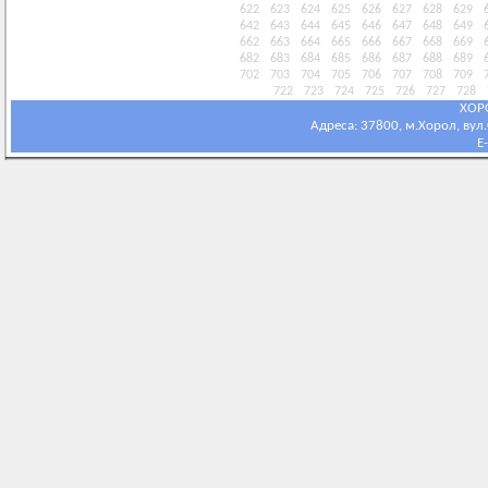
622
623
624
625
626
627
628
629
642
643
644
645
646
647
648
649
662
663
664
665
666
667
668
669
682
683
684
685
686
687
688
689
702
703
704
705
706
707
708
709
722
723
724
725
726
727
728
ХОР
Адреса: 37800, м.Хорол, вул.С
E