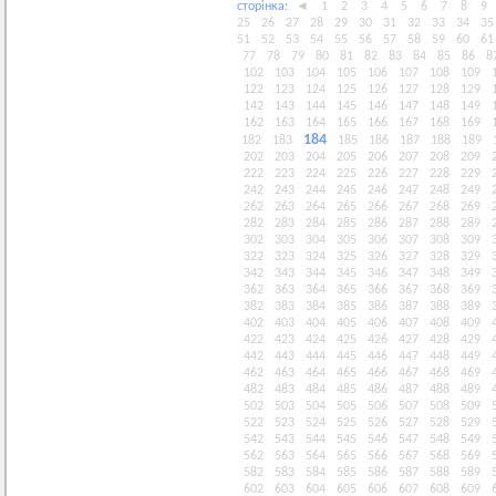
сторiнка:
◄
1
2
3
4
5
6
7
8
9
25
26
27
28
29
30
31
32
33
34
35
51
52
53
54
55
56
57
58
59
60
61
77
78
79
80
81
82
83
84
85
86
8
102
103
104
105
106
107
108
109
122
123
124
125
126
127
128
129
142
143
144
145
146
147
148
149
162
163
164
165
166
167
168
169
184
182
183
185
186
187
188
189
202
203
204
205
206
207
208
209
222
223
224
225
226
227
228
229
242
243
244
245
246
247
248
249
262
263
264
265
266
267
268
269
282
283
284
285
286
287
288
289
302
303
304
305
306
307
308
309
322
323
324
325
326
327
328
329
342
343
344
345
346
347
348
349
362
363
364
365
366
367
368
369
382
383
384
385
386
387
388
389
402
403
404
405
406
407
408
409
422
423
424
425
426
427
428
429
442
443
444
445
446
447
448
449
462
463
464
465
466
467
468
469
482
483
484
485
486
487
488
489
502
503
504
505
506
507
508
509
522
523
524
525
526
527
528
529
542
543
544
545
546
547
548
549
562
563
564
565
566
567
568
569
582
583
584
585
586
587
588
589
602
603
604
605
606
607
608
609