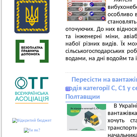
Жител
вибухоне
особливо в
становл
оточуючих. До них віднося
та інженерні міни, авіа
набої різних видів. Їх мо
сільськогосподарських ро
водами, на дні водойм та і
Пересісти на вантажі
водія категорії С, С1 у
Полтавщии
В Україн
вантажівка
хочуть ст
транспорт
начальник