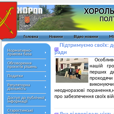
Головна
Новини
Відео новини
Мі
Підтримуємо своїх: д
Нормативно-
ради
правова база
Особли
Обговорення
нашій гро
проєктів рішень
перших дн
Податки
проходячи
виконуюч
Регуляторна
діяльність
неодноразові поранення,
про забезпечення своїх вій
Доступ до публічної
інформації
Старостинські