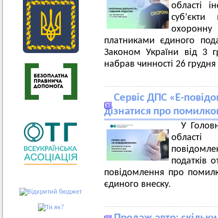
області і
суб’єкти 
охоронну
платниками єдиного пода
Законом України від 3 
набрав чинності 26 грудня 
Сервіс ДПС «Е-повід
дізнатися про помилко
У Голов
області
повідомл
податків о
повідомлення про помилк
єдиного внеску.