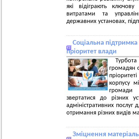
які відіграють ключов
витратами та управлі
державних установах, підп
Соціальна підтримка
пріоритет влади
Турбота 
громадян о
пріоритеті
корпусу м
громади
звертатися до різних у
адміністративних послуг д
отримання різних видів м
Зміцнення матеріальн