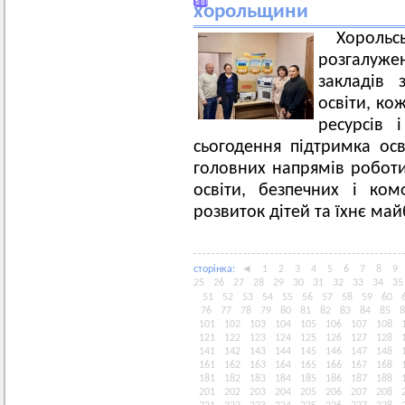
хорольщини
Хороль
розгалужен
закладів 
освіти, ко
ресурсів 
сьогодення підтримка осв
головних напрямів роботи 
освіти, безпечних і ко
розвиток дітей та їхнє май
сторiнка:
◄
1
2
3
4
5
6
7
8
9
25
26
27
28
29
30
31
32
33
34
35
51
52
53
54
55
56
57
58
59
60
76
77
78
79
80
81
82
83
84
85
8
101
102
103
104
105
106
107
108
121
122
123
124
125
126
127
128
141
142
143
144
145
146
147
148
161
162
163
164
165
166
167
168
181
182
183
184
185
186
187
188
201
202
203
204
205
206
207
208