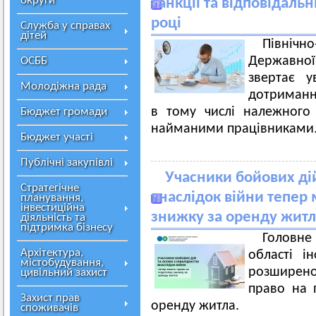
округи
санкції та відповідальн
році
Служба у справах
дітей
Північн
Державної
ОСББ
звертає у
Молодіжна рада
дотриманн
в тому числі належного
Бюджет громади
найманими працівниками
Бюджет участі
Публічні закупівлі
Учасники бойових дій
Стратегічне
внаслідок війни тепер
планування,
інвестиційна
знижку за оренду житл
діяльність та
підтримка бізнесу
Головн
Архітектура,
області і
містобудування,
розширено 
цивільний захист
право на 
Захист прав
оренду житла.
споживачів