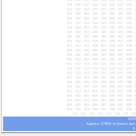
221
222
223
224
225
226
227
228
241
242
243
244
245
246
247
248
261
262
263
264
265
266
267
268
281
282
283
284
285
286
287
288
301
302
303
304
305
306
307
308
321
322
323
324
325
326
327
328
341
342
343
344
345
346
347
348
361
362
363
364
365
366
367
368
381
382
383
384
385
386
387
388
401
402
403
404
405
406
407
408
421
422
423
424
425
426
427
428
441
442
443
444
445
446
447
448
461
462
463
464
465
466
467
468
481
482
483
484
485
486
487
488
501
502
503
504
505
506
507
508
521
522
523
524
525
526
527
528
541
542
543
544
545
546
547
548
561
562
563
564
565
566
567
568
581
582
583
584
585
586
587
588
601
602
603
604
605
606
607
608
621
622
623
624
625
626
627
628
641
642
643
644
645
646
647
648
661
662
663
664
665
666
667
668
681
682
683
684
685
686
687
688
701
702
703
704
705
706
707
708
721
722
723
724
725
726
727
72
ХОР
Адреса: 37800, м.Хорол, вул.С
E