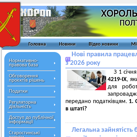
Головна
Новини
Відео новини
Мі
Нові правила працевл
Нормативно-
з 2026 року
правова база
З 1 січн
Обговорення
4219-ІХ
, я
проєктів рішень
для робот
Податки
запровадже
передано податківцям.
1. 
Регуляторна
діяльність
в штаті?
Доступ до публічної
інформації
Легальна зайнятість 
Старостинські