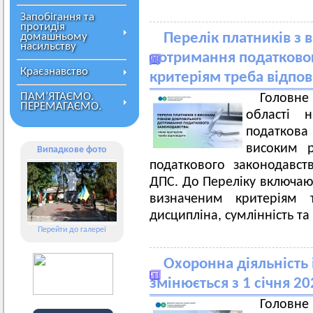
Запобігання та
протидія
домашньому
Перелік платників з
насильству
дотримання податковог
Краєзнавство
критеріям треба відпов
ПАМ’ЯТАЄМО.
Головн
ПЕРЕМАГАЄМО.
області 
податкова 
високим р
Випадкове фото
податкового законодавст
ДПС. До Переліку включают
визначеним критеріям 
дисципліна, сумлінність та
Перейти до галереї
Охоронна діяльність 
змінюється з 1 січня 20
Головн