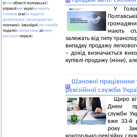
Продаж авто: скільки
сі
чня
області полтавські
й
У Голо
управлі
ння
украї
ни
мають
головне
осві
ти
податку
Полтавсь
дотримання
законодавства
громадяни,
платникі
в
інвалідні
стю
служби
мають сп
податкі
в
витратами
рі
внем
високим
перелі
к
залежать від типу транспор
випадку продажу легковог
– дохід визначається вихо
купівлі-продажу (міни), ал
Шановні працівники 
ревізійної служби Укра
Щиро ві
Днем пра
служби Укр
вже 33-й р
року За
контрольно-ревізійну служб