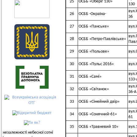
25
ОСББ «Оберіг 130»
130
вул.
26
ОСББ -Окраїна-
36
27
ОСББ «Панське»
вул.
вул.
28
ОСББ «Петро-Павлівське»
Павл
29
ОСББ «Польове»
вул.
30
ОСББ «Пульс 2016»
вул.
вул.
31
ОСББ «Самі»
133-
вул.
32
ОСББ «Світанок»
36-А
33
ОСББ «Сімейний двір»
вул.
вул.
34
ОСББ «Сонячний-61»
61
35
ОСББ «Травневий 10»
вул.
незалежності небесної сотні
вул.