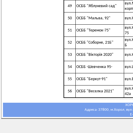
вул.
49
ОСББ "Яблуневий сад"
корп
50
ОСББ "Мальва, 92"
вул.
вул.
51
ОСББ "Теремок-75"
75
вул.
52
ОСББ "Соборне, 21Б"
Б
53
ОСББ "Вікторія 2020"
вул.
54
ОСББ -Шевченка 95-
вул.
55
ОСББ "Беркут-91"
вул.
вул.
56
ОСББ "Веселка 2021"
42а
ХОР
Адреса: 37800, м.Хорол, вул.С
E