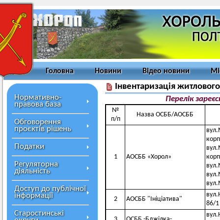
Головна
Новини
Відео новини
Мі
Інвентаризація житловог
Нормативно-
Перелік зареє
правова база
№
Назва ОСББ/АОСББ
п/п
Обговорення
проєктів рішень
вул.
корп
Податки
вул.
1
АОСББ «Хорол»
корпу
Регуляторна
вул.
діяльність
вул.
вул.
Доступ до публічної
вул.
інформації
2
АОСББ "Ініціатива"
86/1
Старостинські
вул.
3
ОСББ -Бджілка-