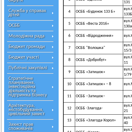
округи
131
вул.
Служба у справах
4
ОСББ «Будинок 133 Б»
133
дітей
вул.
5
ОСББ «Веста 2016»
ОСББ
130а
Молодіжна рада
6
ОСББ «Відродження»
вул.
вул.
Бюджет громади
7
ОСББ "Волошка"
15/3
Бюджет участі
вул.
8
ОСББ «Добробут»
11
Публічні закупівлі
вул.
9
ОСББ «Затишок»
1/79
Стратегічне
планування,
10
ОСББ «Затишок» – 8
вул.
інвестиційна
діяльність та
підтримка бізнесу
11
ОСББ –Затишок–
вул.
Архітектура,
вул.
12
ОСББ -Злагода-
містобудування,
21
цивільний захист
вул.
13
ОСББ «Злагода-Хорол»
40
Захист прав
споживачів
вул.