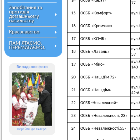
14
ОСББ «Карат»
77
Запобігання та
протидія
15
ОСББ «Комфорт»
вул.
домашньому
насильству
16
ОСББ «Кремчик»
вул.
Краєзнавство
17
ОСББ «КСМБ»
вул.
ПАМ’ЯТАЄМО.
ПЕРЕМАГАЄМО.
вул.
18
ОСББ «Лаваль»
59
вул.
19
ОСББ «Міко»
Випадкове фото
140
20
ОСББ «Наш Дім 72»
вул.
вул.
21
ОСББ «Наш дім»
42-А
22
ОСББ -Незалежний-
вул.
23
ОСББ «Незалежності, 23»
вул.
24
ОСББ «Незалежності,55»
вул.
Перейти до галереї
вул.