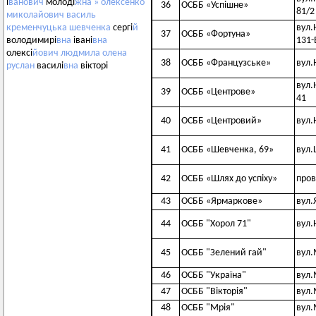
і
ванович
молоді
жна
»
олексенко
36
ОСББ «Успішне»
81/2
миколайович
василь
вул.
кременчуцька
шевченка
сергі
й
37
ОСББ «Фортуна»
131-
володимирі
вна
івані
вна
олексі
йович
людмила
олена
38
ОСББ «Французське»
вул.
руслан
василі
вна
вікторі
вул.
39
ОСББ «Центрове»
41
40
ОСББ «Центровий»
вул.
41
ОСББ «Шевченка, 69»
вул.
42
ОСББ «Шлях до успіху»
пров
43
ОСББ «Ярмаркове»
вул.
44
ОСББ "Хорол 71"
вул.
45
ОСББ "Зелений гай"
вул.
46
ОСББ "Україна"
вул.
47
ОСББ "Вікторія"
вул.
48
ОСББ "Мрія"
вул.