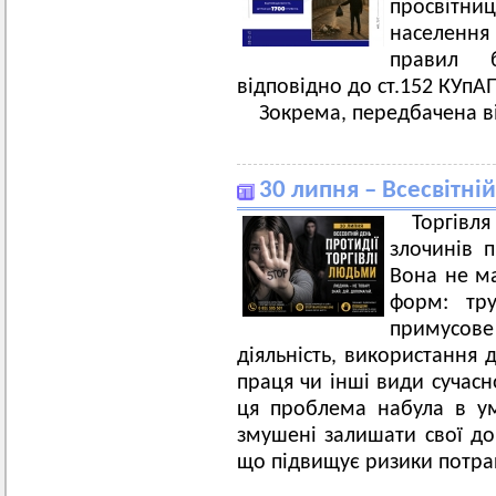
просвітни
населення 
правил б
відповідно до ст.152 КУпАП 
Зокрема, передбачена ві
30 липня – Всесвітні
Торгівля
злочинів п
Вона не ма
форм: тру
примусове
діяльність, використання 
праця чи інші види сучасн
ця проблема набула в у
змушені залишати свої до
що підвищує ризики потрап