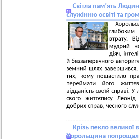
Світла пам’ять Людин
служінню освіті та гро
Хорольс
глибоким
втрату. Ві
мудрий на
діяч, інтел
й беззаперечного авторит
земний шлях завершився, 
тих, кому пощастило пра
переймати його життєв
відданість своїй справі. У
свого життєпису Леонід
добрих справ, чесного слу
Крізь пекло великої в
Хорольщина попрощала