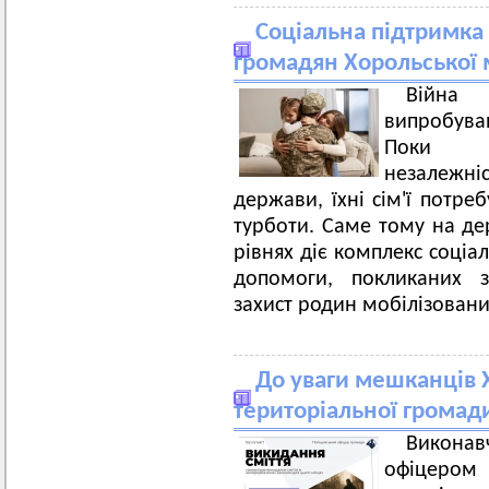
Соціальна підтримка
громадян Хорольської 
Війн
випробува
Поки ві
незалежні
держави, їхні сім'ї потре
турботи. Саме тому на д
рівнях діє комплекс соціа
допомоги, покликаних з
захист родин мобілізован
До уваги мешканців Х
територіальної громад
Виконав
офіцером 