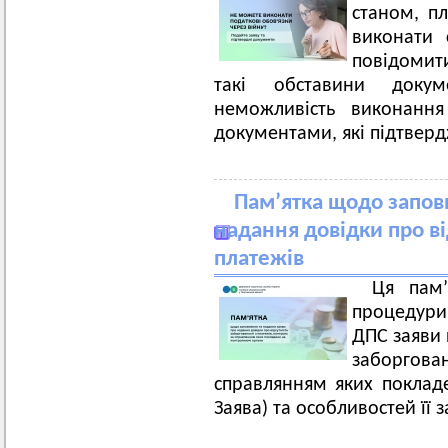
станом, п
виконати 
повідомит
такі обставини доку
неможливість виконання
документами, які підтвер
Пам’ятка щодо запов
надання довідки про ві
платежів
Ця пам’
процедури 
ДПС заяви 
заборгов
справлянням яких поклад
Заява) та особливостей її 