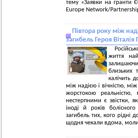
тему «Заявки на гранти Є
Europe Network/Partnershi
Півтора року між над
загибель Героя Віталія
Російсь
життя най
залишаючи
близьких 
калічить д
між надією і вічністю, мі
жорстокою реальністю,
нестерпними є звістки, як
іноді й років болісного
загибель тих, кого рідні 
щодня чекали вдома, молил