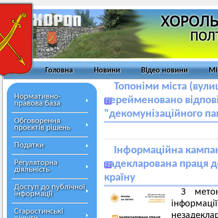
Головна
Новини
Відео новини
Мі
Топоніми міста (вулиц
Нормативно-
перейменовано відпові
правова база
"декомунізаційного па
Обговорення
проєктів рішень
Податки
Інформаційна кампані
Регуляторна
задекларована праця 
діяльність
країну
Доступ до публічної
З мето
інформації
інформа
Старостинські
незадекл