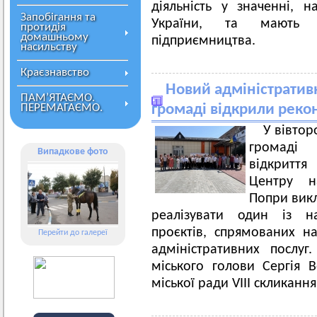
діяльність у значенні, 
Запобігання та
України, та мають с
протидія
домашньому
підприємництва.
насильству
Краєзнавство
Новий адміністративн
ПАМ’ЯТАЄМО.
ПЕРЕМАГАЄМО.
громаді відкрили рек
У вівтор
громаді 
Випадкове фото
відкритт
Центру на
Попри викл
реалізувати один із на
проєктів, спрямованих на
Перейти до галереї
адміністративних послуг
міського голови Сергія 
міської ради VIII скликання