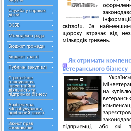
округи
оформленн
Служба у справах
законод
дітей
інформа
ОСББ
світло!». За найменши
щороку втрачає від нез
Молодіжна рада
мільярдів гривень.
Бюджет громади
Бюджет участі
Як отримати компенс
Публічні закупівлі
ветеранського бізнесу
Украї
Стратегічне
планування,
Мінветера
інвестиційна
діяльність та
на купівлю
підтримка бізнесу
ветерансь
Архітектура,
компенс
містобудування,
зареєс
цивільний захист
законодав
Захист прав
підприємці, або які п
споживачів