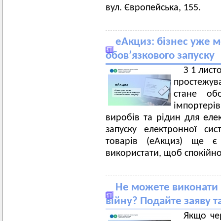
вул. Європейська, 155.
еАкциз: бізнес уже м
обов’язкового запуску
З 1 лист
простежува
стане обо
імпортерів
виробів та рідин для еле
запуску електронної сис
товарів (еАкциз) ще є
використати, щоб спокійно
Не можете виконати 
війну? Подайте заяву т
Якщо че