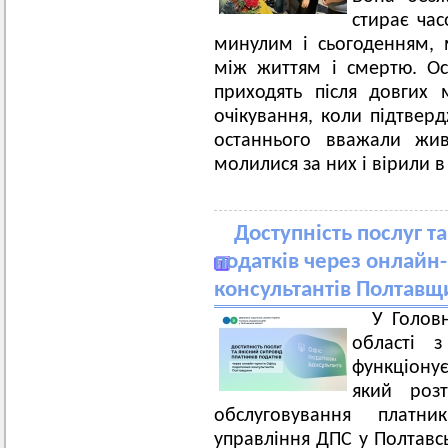
стирає час
минулим і сьогоденням, 
між життям і смертю. Ос
приходять після довгих м
очікування, коли підтверд
останнього вважали жи
молилися за них і вірили в
Доступність послуг т
податків через онлайн
консультантів Полтав
У Голов
області 
функціону
який роз
обслуговування платни
управління ДПС у Полтавсь