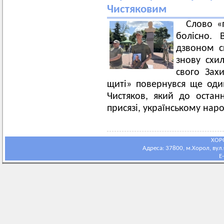
Чистяковим
Слово «
болісно.
дзвоном с
знову схи
свого Зах
щиті» повернувся ще оди
Чистяков, який до остан
присязі, українському наро
ХОР
Адреса: 37800, м.Хорол, вул.С
E