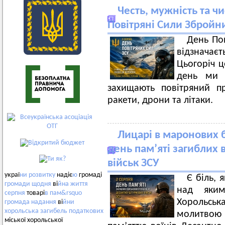
Честь, мужність та чи
Повітряні Сили Збройн
День По
відзначаєт
Цьогоріч ц
день ми 
захищають повітряний п
ракети, дрони та літаки.
Лицарі в маронових бе
день пам’яті загиблих
військ ЗСУ
украї
ни
розвитку
надіє
ю
громаді
Є біль, 
громади
щодня
ві
йна
життя
над яки
серпня
товарі
в
пам&rsquo
Хорольська
громада
надання
ві
йни
хорольська
загибель
податкових
молитвою
міської хорольської