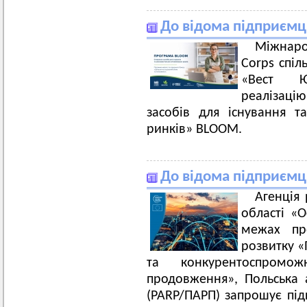
До відома підприємц
Міжнаро
Corps спіл
«Вест Ю
реалізацію
засобів для існування 
ринків» BLOOM.
До відома підприємц
Агенція 
області «О
межах пр
розвитку «
та конкурентоспромож
продовження», Польська 
(PARP/ПАРП) запрошує підп