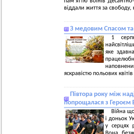
пам’яттю воїнів Десантно-
віддали життя за свободу, 
З медовим Спасом та
1 серп
найсвітліш
яке здавна
працелюбні
наповне
яскравістю польових квіті
Півтора року між на
попрощалася з Героєм 
Війна щ
і доньок У
у серцях р
Вона безжа