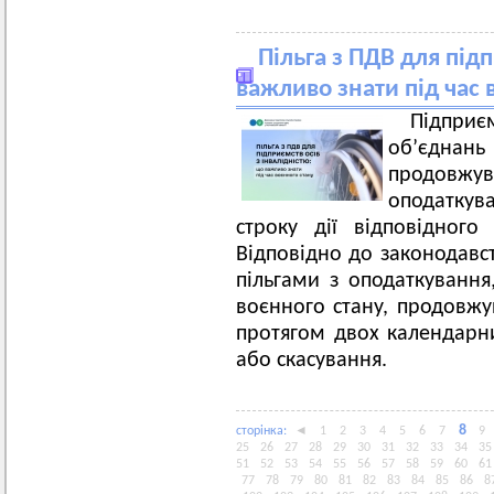
Пільга з ПДВ для підп
важливо знати під час 
Підприє
об’єднан
продовжув
оподаткува
строку дії відповідного
Відповідно до законодавс
пільгами з оподаткування,
воєнного стану, продовжую
протягом двох календарни
або скасування.
8
сторiнка:
◄
1
2
3
4
5
6
7
9
25
26
27
28
29
30
31
32
33
34
35
51
52
53
54
55
56
57
58
59
60
61
77
78
79
80
81
82
83
84
85
86
8