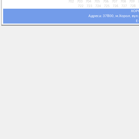
702
703
704
705
706
707
708
709
722
723
724
725
726
727
728
ХОР
Адреса: 37800, м.Хорол, вул.С
E