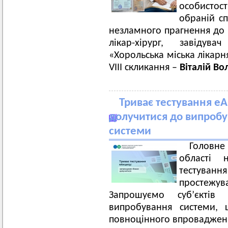
особистос
обраній сп
незламного прагнення до 
лікар-хірург, завідув
«Хорольська міська лікарн
VIII скликання –
Віталій В
Триває тестування е
долучитися до випробу
системи
Головн
області 
тестув
простежува
Запрошуємо суб’єктів
випробування системи, 
повноцінного впроваджен