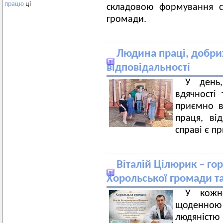
працю
ці
складовою формування с
громади.
Людина праці, добрих
відповідальності
У день
вдячності
приємно в
праця, від
справі є п
Віталій Цілюрик – го
Хорольської громади та
У кожн
щоденною
людяністю 