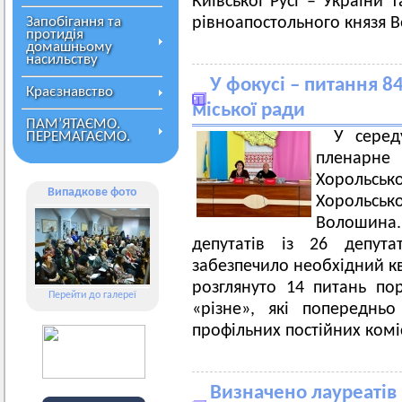
Київської Русі – України 
Запобігання та
рівноапостольного князя 
протидія
домашньому
насильству
У фокусі – питання 84
Краєзнавство
міської ради
ПАМ’ЯТАЄМО.
У серед
ПЕРЕМАГАЄМО.
пленарне 
Хорольськ
Випадкове фото
Хорольсь
Волошина
депутатів із 26 депута
забезпечило необхідний кв
розглянуто 14 питань по
Перейти до галереї
«різне», які попереднь
профільних постійних коміс
Визначено лауреатів