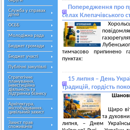
округи
Попередження про п
Служба у справах
дітей
селах Клепачівського с
Хороль
ОСББ
повідомляє
Молодіжна рада
газорегуля
Лубенсько
Бюджет громади
тимчасово припинено га
Бюджет участі
пунктах:
Публічні закупівлі
Стратегічне
15 липня – День Укра
планування,
інвестиційна
традицій, гордість пок
діяльність та
підтримка бізнесу
Шановн
Архітектура,
містобудування,
Щиро ві
цивільний захист
та духовни
Захист прав
липня, – Днем Українсь
споживачів