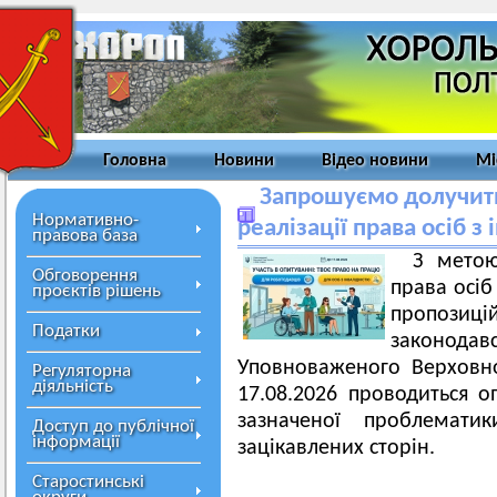
Головна
Новини
Відео новини
Мі
Запрошуємо долучит
Нормативно-
реалізації права осіб з
правова база
З метою
Обговорення
права осіб
проєктів рішень
пропоз
Податки
законо
Уповноваженого Верховн
Регуляторна
діяльність
17.08.2026 проводиться о
зазначеної проблематик
Доступ до публічної
інформації
зацікавлених сторін.
Старостинські