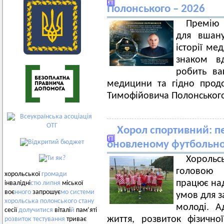
Полонського – 2026
Премію 
для вшану
історії ме
знаком в
робить ва
медицини та гідно прод
Тимофійовича Полонськог
Хорол спортивний: п
оновленому футбольн
Хорольс
головою 
хорольської
громади
працює над
інвалідні
стю
липня
міської
воє
нного
запрошує
мо
системи
умов для з
хорольська
полонського
стану
молоді. А
сесії
долучитися
віталі
й
пам’яті
життя, розвиток фізичн
розвиток
тестування
триває