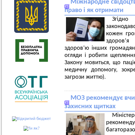
Міжнародне свідоцтв
право і як отримати
Згідно
законодавс
кожен гро
здоров’я
здоров’ю інших громадян
огляди і робити щеплення
Закону мовиться, що паці
медичну допомогу, зокр
загрози життю).
МОЗ рекомендує вчи
захисних щитках
Міністе
рекоменд
багатора