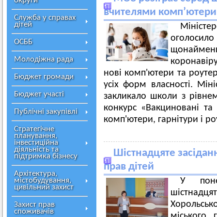
округи
вчителями комп’ютери 
Служба у справах
дітей
Міністе
оголосил
ОСББ
щонайменш
Молодіжна рада
коронавір
нові комп'ютери та роуте
Бюджет громади
усіх форм власності. Мін
Бюджет участі
закликало школи з рівнем
конкурс «Вакциновані та
Публічні закупівлі
комп'ютери, гарнітури і ро
Стратегічне
планування,
інвестиційна
діяльність та
Шістнадцяте засідан
підтримка бізнесу
прав дітей
Архітектура,
містобудування,
У поне
цивільний захист
шістнадця
Хорольськ
Захист прав
споживачів
міського 