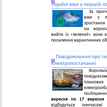
Україні вже у першій п
За прог
вже у пе
зростан
на корона
вийти із «зеленої» зони к
посилення карантинних обм
Повідомлення про ти
електропостачанні
Хорольс
повідомл
плано
електроо
поліпшенн
вересня по 17 вересня 
відбудуться тимчасов