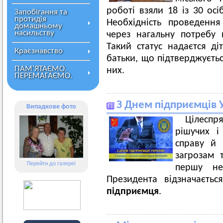
роботі взяли 18 із 30 ос
Запобігання та
протидія
Необхідність проведення
домашньому
насильству
через нагальну потребу 
Такий статус надаєтся д
Краєзнавство
батьки, що підтверджуєть
ПАМ’ЯТАЄМО.
них.
ПЕРЕМАГАЄМО.
З Днем підприємців 
Випадкове фото
Цілеспря
рішучих і
справу й 
загрозам 
Перейти до галереї
першу не
Президента відзначаєть
підприємця
.