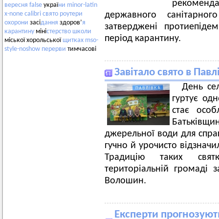
рекомендац
вересня
false
украї
ни
minor-latin
державного санітарно
x-none
calibri
свято
роутери
охорони
засі
дання
здоров’
я
затверджені протиепідем
карантину
міні
стерство
школи
період карантину.
міської хорольської
щитках
mso-
style-noshow
перерви
тимчасові
Завітало свято в Павл
День се
гуртує одн
стає осо
Батьківщ
джерельної води для спрагл
гучно й урочисто відзначил
Традицію таких свят
територіальній громаді з
Волошин.
Експерти прогнозуют