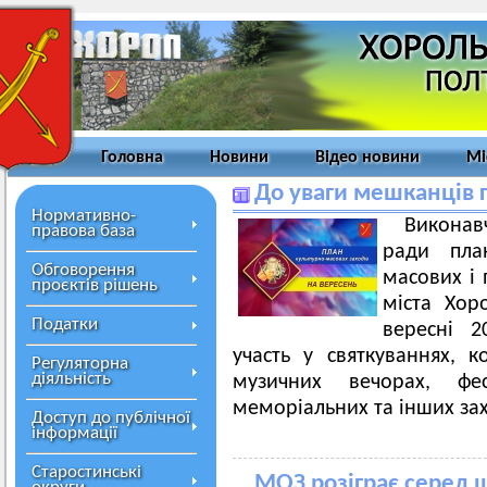
Головна
Новини
Відео новини
Мі
До уваги мешканців 
Нормативно-
Виконав
правова база
ради план
Обговорення
масових і 
проєктів рішень
міста Хор
Податки
вересні 2
участь у святкуваннях, к
Регуляторна
діяльність
музичних вечорах, фест
меморіальних та інших за
Доступ до публічної
інформації
Старостинські
МОЗ розіграє серед 