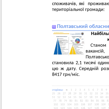
споживачів, які проживают
територіальної громади:
Полтавський обласни
Найбіль
Станом 
вакансій
Полтавсь
становила 2,1 тисячі оди
цю ж дату. Середній розм
8417 грн/міс.
сторiнка:
◄
1
2
3
4
5
6
7
8
9
25
26
27
28
29
30
31
32
33
34
35
51
52
53
54
55
56
57
58
59
60
61
77
78
79
80
81
82
83
84
85
86
8
102
103
104
105
106
107
108
109
122
123
124
125
126
127
128
129