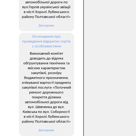
автомобільної дороги по
вул.Героїв української авіації
в місті Хоролі Лубенського
району Полтавської області»
Докладніше
Оголошення про
проведення відкритих торгів
з особливостями
Виконавчий комітет
доводить до відома
обґрунтування технічних та
якісних характеристик
закупівлі, розміру
бюджетного призначення,
очікуваної вартості предмета
закупівлі послуги «Поточний
ремонт дорожнього
покриття ділянки
автомобільної дороги від
вул. Шевченка до вул.
Київська по вул. Соборності
в місті Хоролі Лубенського
району Полтавської області»
Докладніше