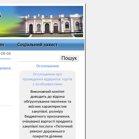
ти
Соціальний захист
-08-06
Оголошення
далена
Оголошення про
проведення відкритих торгів
з особливостями
Виконавчий комітет
доводить до відома
обґрунтування технічних та
якісних характеристик
закупівлі, розміру
бюджетного призначення,
очікуваної вартості предмета
закупівлі послуги «Поточний
ремонт дорожнього
покриття ділянки