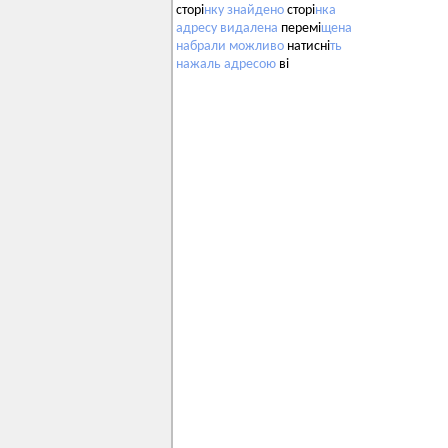
сторі
нку
знайдено
сторі
нка
адресу
видалена
перемі
щена
набрали
можливо
натисні
ть
нажаль
адресою
ві