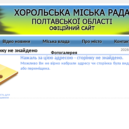
Відео новини
Міська влада
Про місто
Контак
2026
нку не знайдено
Фотогалерея
Нажаль за цією адресою - сторінку не знайдено.
Можливо Ви не вірно набрали адресу чи сторінка була ви
або переміщена.
іть для
ьшення