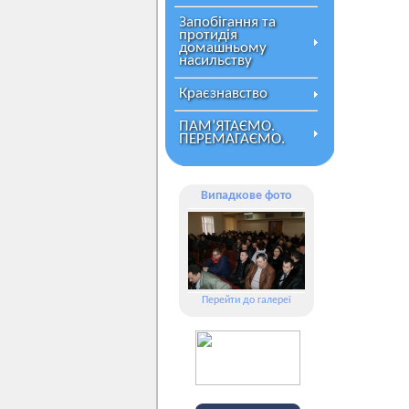
Запобігання та
протидія
домашньому
насильству
Краєзнавство
ПАМ’ЯТАЄМО.
ПЕРЕМАГАЄМО.
Випадкове фото
Перейти до галереї