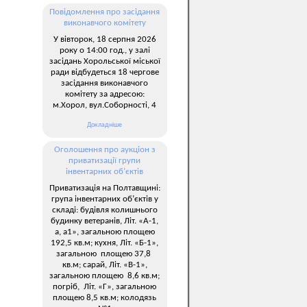
Повідомлення про засідання
виконавчого комітету
У вівторок, 18 серпня 2026
року о 14:00 год., у залі
засідань Хорольської міської
ради відбудеться 18 чергове
засідання виконавчого
комітету за адресою:
м.Хорол, вул.Соборності, 4
Докладніше
Оголошення про аукціон з
приватизації групи
інвентарних об’єктів
Приватизація на Полтавщині:
група інвентарних об’єктів у
складі: будівля колишнього
будинку ветеранів, Літ. «А-1,
а, а1», загальною площею
192,5 кв.м; кухня, Літ. «Б-1»,
загальною площею 37,8
кв.м; сарай, Літ. «В-1»,
загальною площею 8,6 кв.м;
погріб, Літ. «Г», загальною
площею 8,5 кв.м; колодязь