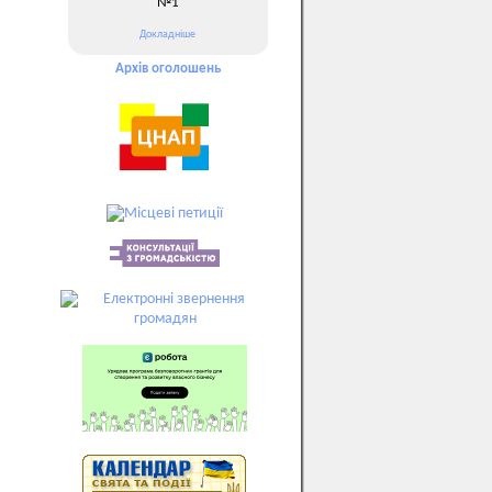
№1
Докладніше
Архів оголошень