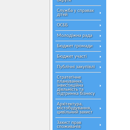
округи
Служба у справах
дітей
ОСББ
Молодіжна рада
Бюджет громади
Бюджет участі
Публічні закупівлі
Стратегічне
планування,
інвестиційна
діяльність та
підтримка бізнесу
Архітектура,
містобудування,
цивільний захист
Захист прав
споживачів