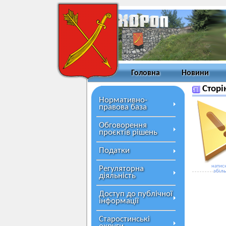
Головна
Новини
Сторі
Нормативно-
правова база
Обговорення
проєктів рішень
Податки
натисн
Регуляторна
збіл
діяльність
Доступ до публічної
інформації
Старостинські