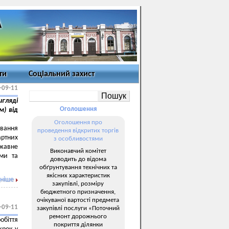
ти
Соціальний захист
-09-11
игляді
Оголошення
м) від
Оголошення про
вання
проведення відкритих торгів
артних
з особливостями
ржавне
Виконавчий комітет
ами та
доводить до відома
обґрунтування технічних та
якісних характеристик
ніше
закупівлі, розміру
бюджетного призначення,
очікуваної вартості предмета
-09-11
закупівлі послуги «Поточний
ремонт дорожнього
обіття
покриття ділянки