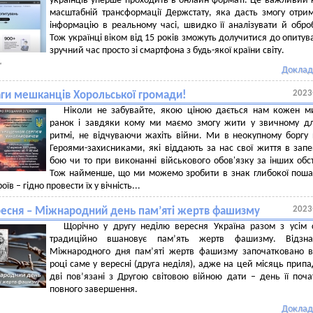
українців уперше проходить в онлайн-форматі. Це важливий 
масштабній трансформації Держстату, яка дасть змогу отри
інформацію в реальному часі, швидко її аналізувати й обро
Тож українці віком від 15 років зможуть долучитися до опитув
зручний час просто зі смартфона з будь-якої країни світу.
Доклад
2023
аги мешканців Хорольської громади!
Ніколи не забувайте, якою ціною дається нам кожен м
ранок і завдяки кому ми маємо змогу жити у звичному д
ритмі, не відчуваючи жахіть війни. Ми в неокупному боргу
Героями-захисниками, які віддають за нас свої життя в зап
бою чи то при виконанні військового обов'язку за інших обс
Тож найменше, що ми можемо зробити в знак глибокої пош
їв – гідно провести їх у вічність...
2023
ресня – Міжнародний день пам’яті жертв фашизму
Щорічно у другу неділю вересня Україна разом з усім 
традиційно вшановує пам’ять жертв фашизму. Відзна
Міжнародного дня пам’яті жертв фашизму започатковано 
році саме у вересні (друга неділя), адже на цей місяць прип
дві пов’язані з Другою світовою війною дати – день її поча
повного завершення.
Доклад