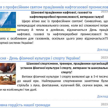
я з професійним святом працівників нафтогазової промислов
2023
Шановні працівники нафтової, газової та
нафтопереробної промисловості, ветерани галузі!
Щиро вітаю вас із професійним святом! Символічно, щ
напередодні опалювального сезону, коли всі споживачі потр
затишку й тепла в домівках, відзначається День праців
нафтової, газової та нафтопереробної промисловості Ук
вято є особливим для газовиків, оскільки цього року відзначається75
ортної системи України!
Доклад
2023
сня - День фізичної культури і спорту України!
Шановні спортсмени, тренери, працівники організацій
установ фізичної культури і спорту, ветерани та шануваль
спорту!
Витоки фізичної культури і спорту виявлені ще в 5-4 тисячо
до нашої ери. Найпершими спортивними заняттями були 
стрільба з лука, фехтування, кулачний бій, скачки верхи, м
и на колісницях і так далі.
Доклад
2023
ивна гордість нашої громади