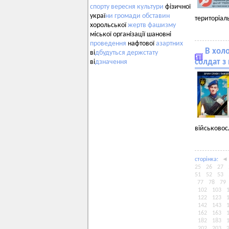
спорту
вересня
культури
фізичної
украї
ни
громади
обставин
територіал
хорольської
жертв
фашизму
міської організації шановні
проведення
нафтової
азартних
В хол
ві
дбудуться
держстату
солдат з
ві
дзначення
військово
сторiнка:
◄
25
26
27
51
52
53
77
78
79
102
103
122
123
142
143
162
163
182
183
202
203