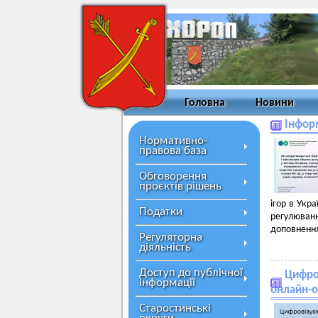
Головна
Новини
Інфор
Нормативно-
правова база
Обговорення
проєктів рішень
ігор в Укр
Податки
регулюван
доповнення
Регуляторна
діяльність
Доступ до публічної
Цифро
інформації
онлайн-о
Старостинські