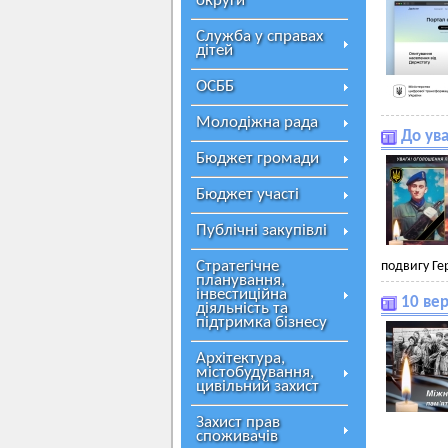
округи
Служба у справах
дітей
ОСББ
Молодіжна рада
До ув
Бюджет громади
Бюджет участі
Публічні закупівлі
Стратегічне
подвигу Геро
планування,
інвестиційна
10 ве
діяльність та
підтримка бізнесу
Архітектура,
містобудування,
цивільний захист
Захист прав
споживачів