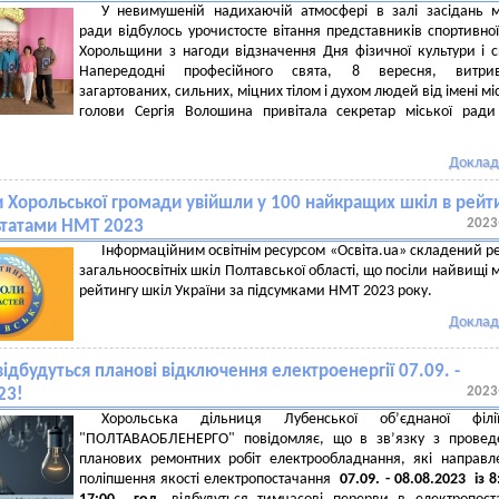
У невимушеній надихаючій атмосфері в залі засідань м
ради відбулось урочистосте вітання представників спортивної
Хорольщини з нагоди відзначення Дня фізичної культури і с
Напередодні професійного свята, 8 вересня, витрив
загартованих, сильних, міцних тілом і духом людей від імені мі
голови Сергія Волошина привітала секретар міської рад
Доклад
 Хорольської громади увійшли у 100 найкращих шкіл в рейт
2023
ьтатами НМТ 2023
Інформаційним освітнім ресурсом «Освіта.ua» складений р
загальноосвітніх шкіл Полтавської області, що посіли найвищі м
рейтингу шкіл України за підсумками НМТ 2023 року.
Доклад
відбудуться планові відключення електроенергії 07.09. -
2023
23!
Хорольська дільниця Лубенської об’єднаної філ
"ПОЛТАВАОБЛЕНЕРГО" повідомляє, що в зв’язку з провед
планових ремонтних робіт електрообладнання, які направл
поліпшення якості електропостачання
07
.0
9
. -
08.08.
2023 із 8