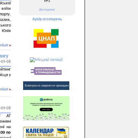
№1
іської
 еліти
Докладніше
порту.
Архів оголошень
алих,
ського
и Юлія
ніше
ингу
-09-08
ейтинг
ісця у
ніше
-09-08
ії АТ
енням
ені на
:00 по