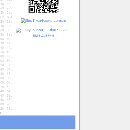
240
241
260
261
280
281
300
301
320
321
340
341
360
361
380
381
400
401
420
421
440
441
460
461
480
481
500
501
520
521
540
541
560
561
580
581
600
601
620
621
640
641
660
661
680
681
700
701
720
721
►