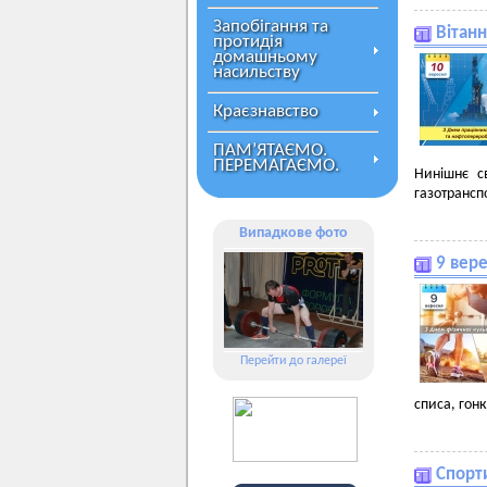
Запобігання та
Вітанн
протидія
домашньому
насильству
Краєзнавство
ПАМ’ЯТАЄМО.
ПЕРЕМАГАЄМО.
Нинішнє с
газотрансп
Випадкове фото
9 вере
Перейти до галереї
списа, гонк
Спорт