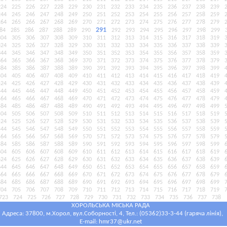
224
225
226
227
228
229
230
231
232
233
234
235
236
237
238
239
244
245
246
247
248
249
250
251
252
253
254
255
256
257
258
259
264
265
266
267
268
269
270
271
272
273
274
275
276
277
278
279
291
84
285
286
287
288
289
290
292
293
294
295
296
297
298
299
304
305
306
307
308
309
310
311
312
313
314
315
316
317
318
319
324
325
326
327
328
329
330
331
332
333
334
335
336
337
338
339
344
345
346
347
348
349
350
351
352
353
354
355
356
357
358
359
364
365
366
367
368
369
370
371
372
373
374
375
376
377
378
379
384
385
386
387
388
389
390
391
392
393
394
395
396
397
398
399
404
405
406
407
408
409
410
411
412
413
414
415
416
417
418
419
424
425
426
427
428
429
430
431
432
433
434
435
436
437
438
439
444
445
446
447
448
449
450
451
452
453
454
455
456
457
458
459
464
465
466
467
468
469
470
471
472
473
474
475
476
477
478
479
484
485
486
487
488
489
490
491
492
493
494
495
496
497
498
499
504
505
506
507
508
509
510
511
512
513
514
515
516
517
518
519
524
525
526
527
528
529
530
531
532
533
534
535
536
537
538
539
544
545
546
547
548
549
550
551
552
553
554
555
556
557
558
559
564
565
566
567
568
569
570
571
572
573
574
575
576
577
578
579
584
585
586
587
588
589
590
591
592
593
594
595
596
597
598
599
604
605
606
607
608
609
610
611
612
613
614
615
616
617
618
619
624
625
626
627
628
629
630
631
632
633
634
635
636
637
638
639
644
645
646
647
648
649
650
651
652
653
654
655
656
657
658
659
664
665
666
667
668
669
670
671
672
673
674
675
676
677
678
679
684
685
686
687
688
689
690
691
692
693
694
695
696
697
698
699
704
705
706
707
708
709
710
711
712
713
714
715
716
717
718
719
723
724
725
726
727
728
729
730
731
732
733
734
735
736
737
738
ХОРОЛЬСЬКА МІСЬКА РАДА
Адреса: 37800, м.Хорол, вул.Соборності, 4, Тел.: (05362)33-3-44 (гаряча лінія),
E-mail:
hmr37@ukr.net