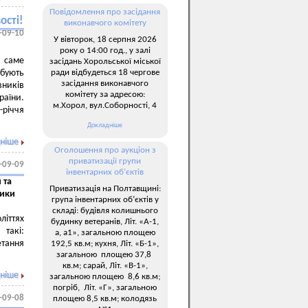
Повідомлення про засідання
ості!
виконавчого комітету
-09-10
У вівторок, 18 серпня 2026
року о 14:00 год., у залі
о саме
засідань Хорольської міської
ради відбудеться 18 чергове
ебують
засідання виконавчого
ників
комітету за адресою:
раїни.
м.Хорол, вул.Соборності, 4
-річчя
Докладніше
ніше
Оголошення про аукціон з
приватизації групи
-09-09
інвентарних об’єктів
 та
Приватизація на Полтавщині:
ники
група інвентарних об’єктів у
складі: будівля колишнього
літтях
будинку ветеранів, Літ. «А-1,
такі:
а, а1», загальною площею
етання
192,5 кв.м; кухня, Літ. «Б-1»,
загальною площею 37,8
кв.м; сарай, Літ. «В-1»,
ніше
загальною площею 8,6 кв.м;
погріб, Літ. «Г», загальною
-09-08
площею 8,5 кв.м; колодязь