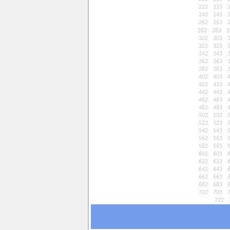
222
223
242
243
262
263
282
283
2
302
303
322
323
342
343
362
363
382
383
402
403
422
423
442
443
462
463
482
483
502
503
522
523
542
543
562
563
582
583
602
603
622
623
642
643
662
663
682
683
702
703
722