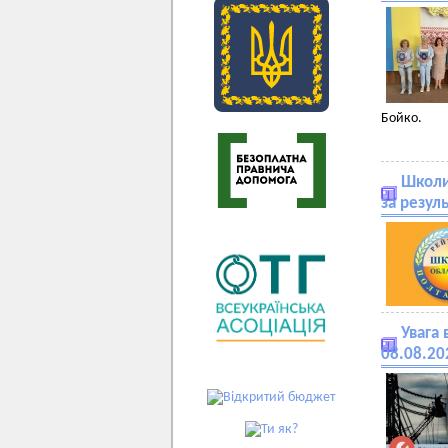
Бойко.
Школи
за резул
Увага 
08.08.20