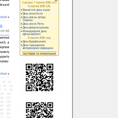
ачанні
іської
ніше
ий
-09-08
хетної
сії, а
серпня
пункту
дкриту
мляк-
ніше
23
24
8
49
50
4
75
76
100
101
120
121
140
141
160
161
180
181
200
201
220
221