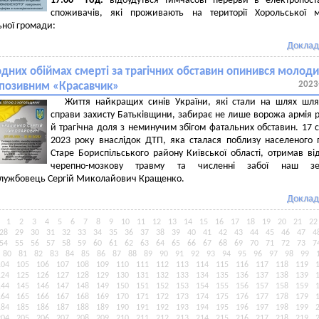
17:00
год.
відбудуться тимчасові перерви в електропост
споживачів, які проживають на території Хорольської м
ьної громади:
Доклад
одних обіймах смерті за трагічних обставин опинився молод
2023
 позивним «Красавчик»
Життя найкращих синів України, які стали на шлях шля
справи захисту Батьківщини, забирає не лише ворожа армія ро
й трагічна доля з неминучим збігом фатальних обставин. 17 
2023 року внаслідок ДТП, яка сталася поблизу населеного 
Старе Бориспільського району Київської області, отримав ві
черепно-мозкову травму та численні забої наш зе
службовець Сергій Миколайович Кращенко.
Доклад
1
2
3
4
5
6
7
8
9
10
11
12
13
14
15
16
17
18
19
20
21
22
28
29
30
31
32
33
34
35
36
37
38
39
40
41
42
43
44
45
46
47
4
54
55
56
57
58
59
60
61
62
63
64
65
66
67
68
69
70
71
72
73
7
80
81
82
83
84
85
86
87
88
89
90
91
92
93
94
95
96
97
98
99
104
105
106
107
108
109
110
111
112
113
114
115
116
117
118
119
124
125
126
127
128
129
130
131
132
133
134
135
136
137
138
139
144
145
146
147
148
149
150
151
152
153
154
155
156
157
158
159
164
165
166
167
168
169
170
171
172
173
174
175
176
177
178
179
184
185
186
187
188
189
190
191
192
193
194
195
196
197
198
199
204
205
206
207
208
209
210
211
212
213
214
215
216
217
218
219