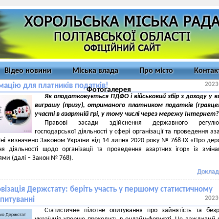
Відео новини
Міська влада
Про місто
Контак
2023
мацію для платників податків!
Фотогалерея
Як оподатковується ПДФО і військовий збір з доходу у в
виграшу (призу), отриманого платником податків (гравце
участі в азартній грі, у тому числі через мережу Інтернет?
Правові засади здійснення державного регулю
господарської діяльності у сфері організації та проведення аз
аїні визначено Законом України від 14 липня 2020 року № 768-IX «Про де
ня діяльності щодо організації та проведення азартних ігор» із змін
ми (далі – Закон № 768).
Доклад
візація Держстату: беріть участь у першому статистичному
2023
питуванні
Статистичне пілотне опитування про зайнятість та безр