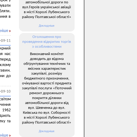
крок у
автомобільної дороги по
мувати
вул.Героїв української авіації
бляти.
в місті Хоролі Лубенського
ання в
району Полтавської області»
Докладніше
ніше
Оголошення про
-09-11
проведення відкритих торгів
з особливостями
ирний
ля нас
Виконавчий комітет
доводить до відома
 перед
обґрунтування технічних та
еклому
якісних характеристик
тавин.
закупівлі, розміру
ани до
бюджетного призначення,
очікуваної вартості предмета
закупівлі послуги «Поточний
-09-10
ремонт дорожнього
покриття ділянки
світом
автомобільної дороги від
чення
вул. Шевченка до вул.
в 1962
Київська по вул. Соборності
адають
в місті Хоролі Лубенського
тку та
району Полтавської області»
Докладніше
ніше