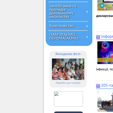
Запобігання та
протидія
домашньому
декларуван
насильству
Краєзнавство
ПАМ’ЯТАЄМО.
Інформ
ПЕРЕМАГАЄМО.
Випадкове фото
інфекції, 
Перейти до галереї
205-т