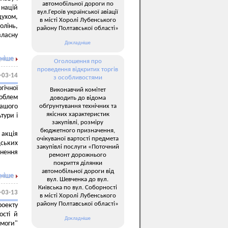
автомобільної дороги по
 націй
вул.Героїв української авіації
ухом,
в місті Хоролі Лубенського
олінь,
району Полтавської області»
власну
Докладніше
ніше
Оголошення про
проведення відкритих торгів
-03-14
з особливостями
гічної
Виконавчий комітет
роблем
доводить до відома
обґрунтування технічних та
ашого
якісних характеристик
тури і
закупівлі, розміру
бюджетного призначення,
 акція
очікуваної вартості предмета
ських
закупівлі послуги «Поточний
инення
ремонт дорожнього
покриття ділянки
автомобільної дороги від
ніше
вул. Шевченка до вул.
Київська по вул. Соборності
-03-13
в місті Хоролі Лубенського
району Полтавської області»
роекту
сті й
Докладніше
омоги"