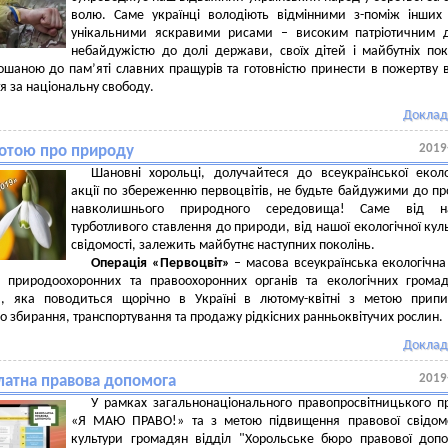
волю. Саме українці володіють відмінними з-поміж інших
унікальними яскравими рисами – високим патріотичним д
небайдужістю до долі держави, своїх дітей і майбутніх пок
шаною до пам’яті славних пращурів та готовністю принести в пожертву 
тя за національну свободу.
Доклад
2019
ботою про природу
Шановні хорольці, долучайтеся до всеукраїнської еколо
акції по збереженню первоцвітів, не будьте байдужими до п
навколишнього природного середовища! Саме від н
турботливого ставлення до природи, від нашої екологічної куль
свідомості, залежить майбутнє наступних поколінь.
Операція «Первоцвіт»
– масова всеукраїнська екологічна
 природоохоронних та правоохоронних органів та екологічних
громад
й
, яка поводиться щорічно в Україні в лютому-квітні з метою прип
о збирання, транспортування та продажу рідкісних ранньоквітучих рослин.
Доклад
2019
латна правова допомога
У рамках загальнонаціонального правопросвітницького п
«Я МАЮ ПРАВО!» та з метою підвищення правової свідомо
культури громадян відділ "Хорольське бюро правової доп