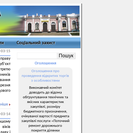
ти
Соціальний захист
-03-15
 праву
Оголошення
уб’єкт
 третю
Оголошення про
вників
проведення відкритих торгів
ування
з особливостями
ерезня
Виконавчий комітет
дового
доводить до відома
обґрунтування технічних та
якісних характеристик
ніше
закупівлі, розміру
бюджетного призначення,
-03-14
очікуваної вартості предмета
закупівлі послуги «Поточний
ашому
ремонт дорожнього
віків
покриття ділянки
лаву і