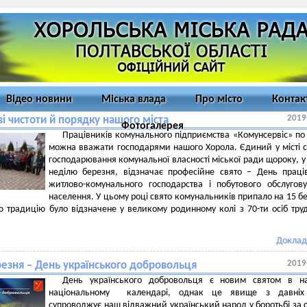
Відео новини
Міська влада
Про місто
Контак
2019
і чистоти й порядку нашого міста
Фотогалерея
Працівників комунального підприємства «Комунсервіс» по
можна вважати господарями нашого Хорола. Єдиний у місті с
господарювання комунальної власності міської ради щороку, у
неділю березня, відзначає професійне свято – День праці
житлово-комунального господарства і побутового обслугов
населення. У цьому році свято комунальників припало на 15 б
ю традицію було відзначене у великому родинному колі з 70-ти осіб тру
Доклад
2019
резня – День українського добровольця
День українського добровольця є новим святом в н
національному календарі, однак це явище з давніх 
супроводжує наш відважний український народ у боротьбі за с