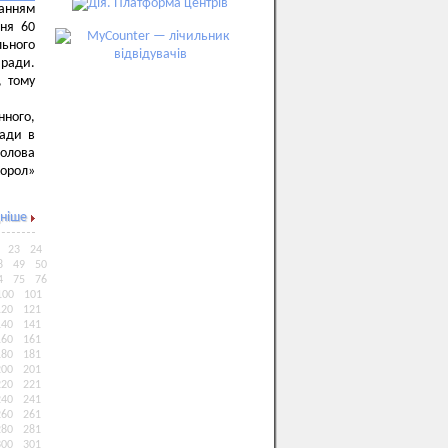
ванням
ння 60
льного
 ради.
, тому
нного,
ради в
голова
Хорол»
ніше
23
24
8
49
50
4
75
76
100
101
120
121
140
141
160
161
180
181
200
201
220
221
240
241
260
261
280
281
300
301