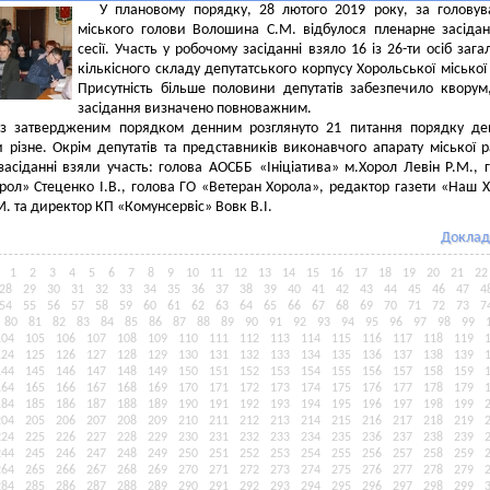
У плановому порядку, 28 лютого 2019 року, за голову
міського голови Волошина С.М. відбулося пленарне засіда
сесії. Участь у робочому засіданні взяло 16 із 26-ти осіб зага
кількісного складу депутатського корпусу Хорольської міської
Присутність більше половини депутатів забезпечило кворум
засідання визначено повноважним.
 із затвердженим порядком денним розглянуто 21 питання порядку де
різне. Окрім депутатів та представників виконавчого апарату міської 
засіданні взяли участь: голова АОСББ «Ініціатива» м.Хорол Левін Р.М., 
ол» Стеценко І.В., голова ГО «Ветеран Хорола», редактор газети «Наш 
М. та директор КП «Комунсервіс» Вовк В.І.
Доклад
1
2
3
4
5
6
7
8
9
10
11
12
13
14
15
16
17
18
19
20
21
22
28
29
30
31
32
33
34
35
36
37
38
39
40
41
42
43
44
45
46
47
4
54
55
56
57
58
59
60
61
62
63
64
65
66
67
68
69
70
71
72
73
7
80
81
82
83
84
85
86
87
88
89
90
91
92
93
94
95
96
97
98
99
104
105
106
107
108
109
110
111
112
113
114
115
116
117
118
119
124
125
126
127
128
129
130
131
132
133
134
135
136
137
138
139
144
145
146
147
148
149
150
151
152
153
154
155
156
157
158
159
164
165
166
167
168
169
170
171
172
173
174
175
176
177
178
179
184
185
186
187
188
189
190
191
192
193
194
195
196
197
198
199
204
205
206
207
208
209
210
211
212
213
214
215
216
217
218
219
224
225
226
227
228
229
230
231
232
233
234
235
236
237
238
239
244
245
246
247
248
249
250
251
252
253
254
255
256
257
258
259
264
265
266
267
268
269
270
271
272
273
274
275
276
277
278
279
284
285
286
287
288
289
290
291
292
293
294
295
296
297
298
299