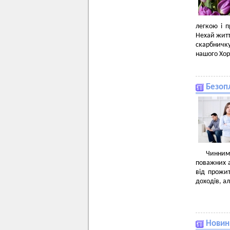
легкою і п
Нехай життя
скарбничку
нашого Хор
Безоп
Чинним 
поважних 
від прожит
доходів, ал
Новини