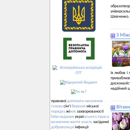
образотвор
універсал
Шевченко.
З Між
їх любов і
приваблюв
досконалі
надійний щ
правової
допомоги
населення
голова
сім’ї
березня
міської
Вітан
порядку
жі
нок
захворюваності
false
надання
украї
нського
тараса
визначено
життя
участь
засіданні
добровольця
інфекції