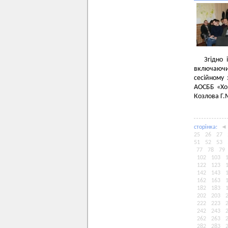
Згідно
включаючи 
сесійному 
АОСББ «Хор
Козлова Г.
сторiнка:
◄
25
26
27
51
52
53
77
78
79
102
103
122
123
142
143
162
163
182
183
202
203
222
223
242
243
262
263
282
283