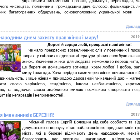
український письменник, прозаїк, драматург, перекладач, м
чого мистецтва, політичний і громадський діяч, філософ, фольклорист, 
ьних багатогранних обдарувань, основоположник української мови –
Доклад
2019
народним днем захисту прав жінок і миру!
Дорогі й серцю любі, прекрасні наші жінки!
Чимало прекрасних возвеличених слів у поетичних і проз
творах, у світових шедеврах літератури різних епох було сказа
жінок. Значення жінки для людства неможливо переоцінити
це берегиня домашнього вогнища, храм любові і добра, за
миру і злагоди. Хоча нерідко саме через жінок починалися ві
 прихильність. Лише жінкам природою дарований унікальний дар – магн
ати своєю чарівністю, тендітністю, інколи незбагненністю, хариз
стю, та водночас своєю звабливою милою посмішкою створювати нез
ит від негараздів і неприємностей.
Доклад
2019
ня іменинників БЕРЕЗНЯ!
Міський голова Сергій Волошин від себе особисто та від
депутатського корпусу вітає найактивніших представників г
міста, які в березні відмічають День народження. Неха
благословить вас довгими, щасливими, квітучими ро