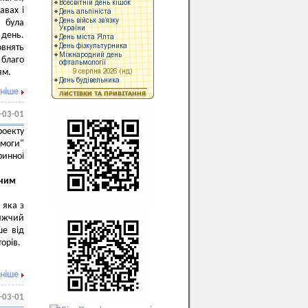
авах і
а була
 день.
овнять
 благо
ям.
ніше
-03-01
роекту
моги"
ринної
еним
 яка з
нижчий
ше від
торів.
ніше
-03-01