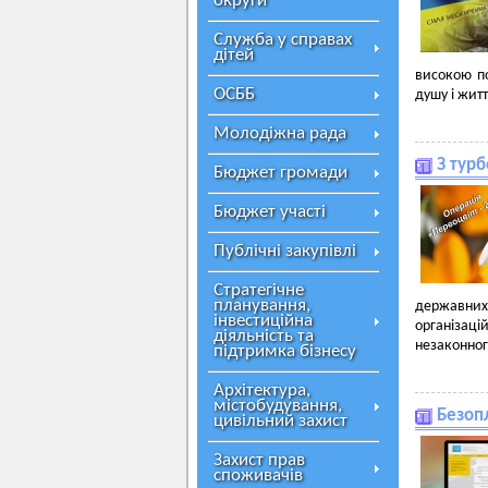
округи
Служба у справах
дітей
високою по
ОСББ
душу і жит
Молодіжна рада
З тур
Бюджет громади
Бюджет участі
Публічні закупівлі
Стратегічне
планування,
державних
інвестиційна
організаці
діяльність та
незаконног
підтримка бізнесу
Архітектура,
містобудування,
Безоп
цивільний захист
Захист прав
споживачів