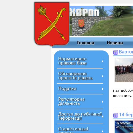
Головна
Новини
Вартов
Нормативно-
правова база
Обговорення
проєктів рішень
Податки
і за добро
колективу.
Регуляторна
діяльність
Доступ до публічної
14 бе
інформації
Старостинські