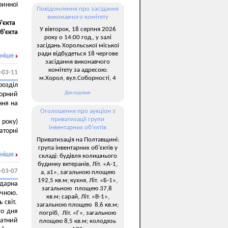
ринної
Повідомлення про засідання
виконавчого комітету
'єкта
У вівторок, 18 серпня 2026
б'єкта
року о 14:00 год., у залі
засідань Хорольської міської
ради відбудеться 18 чергове
ніше
засідання виконавчого
комітету за адресою:
-03-11
м.Хорол, вул.Соборності, 4
озділ
Докладніше
торний
ння на
Оголошення про аукціон з
приватизації групи
 року)
інвентарних об’єктів
аторні
Приватизація на Полтавщині:
група інвентарних об’єктів у
ніше
складі: будівля колишнього
будинку ветеранів, Літ. «А-1,
-03-07
а, а1», загальною площею
192,5 кв.м; кухня, Літ. «Б-1»,
ндарна
загальною площею 37,8
ічною.
кв.м; сарай, Літ. «В-1»,
 світ.
загальною площею 8,6 кв.м;
го дня
погріб, Літ. «Г», загальною
датний
площею 8,5 кв.м; колодязь