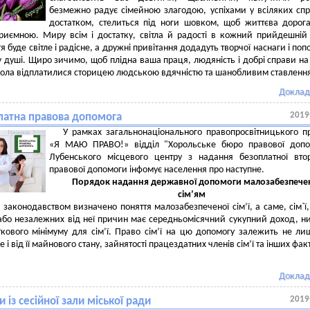
безмежно радує сімейною злагодою, успіхами у всіляких спр
достатком, стелиться під ноги шовком, щоб життєва дорог
риємною. Миру всім і достатку, світла й радості в кожний прийдешній
 буде світле і радісне, а дружні привітання додадуть творчої наснаги і поп
 душі. Щиро зичимо, щоб плідна ваша праця, людяність і добрі справи на
ола відплатилися сторицею людською вдячністю та шанобливим ставленн
Доклад
2019
латна правова допомога
У рамках загальнонаціонального правопросвітницького п
«Я МАЮ ПРАВО!» відділ "Хорольське бюро правової допо
Лубенського місцевого центру з надання безоплатної вто
правової допомоги інфомує населення про наступне.
Порядок надання державної допомоги малозабезпеч
сім’ям
законодавством визначено поняття малозабезпеченої сім’ї, а саме, сім`ї,
або незалежних від неї причин має середньомісячний сукупний доход, 
кового мінімуму для сім’ї. Право сім’ї на цю допомогу залежить не ли
е і від її майнового стану, зайнятості працездатних членів сім’ї та інших фак
Доклад
2019
 із сесійної зали міської ради