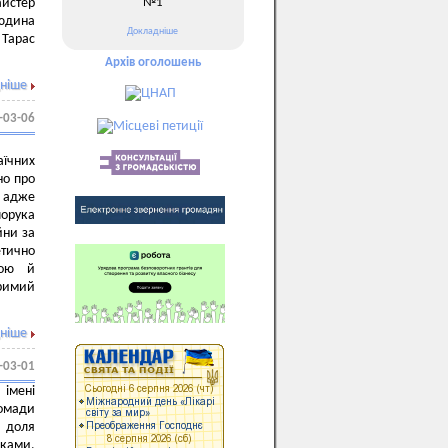
№1
айстер
людина
Докладніше
 Тарас
Архів оголошень
ніше
-03-06
аїчних
но про
, адже
порука
йни за
етично
мою й
римий
ніше
-03-01
 імені
ромади
й доля
ками,