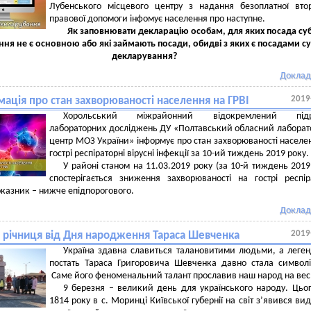
Лубенського місцевого центру з надання безоплатної вто
правової допомоги інфомує населення про наступне.
Як заповнювати декларацію особам, для яких посада суб
ня не є основною або які займають посади, обидві з яких є посадами су
декларування?
Доклад
2019
ація про стан захворюваності населення на ГРВІ
Хорольський міжрайонний відокремлений підр
лабораторних досліджень ДУ «Полтавський обласний лабора
центр МОЗ України» інформує про стан захворюваності населе
гострі респіраторні вірусні інфекції за 10-ий тиждень 2019 року.
У районі станом на 11.03.2019 року (за 10-й тиждень 2019
спостерігається зниження захворюваності на гострі респір
показник – нижче епідпорогового.
Доклад
2019
а річниця від Дня народження Тараса Шевченка
Україна здавна славиться талановитими людьми, а леге
постать Тараса Григоровича Шевченка давно стала символ
Саме його феноменальний талант прославив наш народ на весь
9 березня – великий день для українського народу. Цьо
1814 року в с. Моринці Київської губернії на світ з’явився ви