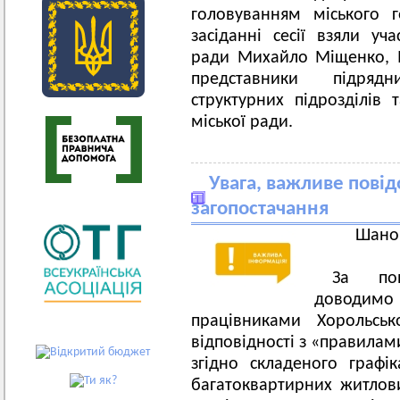
головуванням міського 
засіданні сесії взяли уч
ради Михайло Міщенко, 
представники підрядн
структурних підрозділів 
міської ради.
Увага, важливе пові
загопостачання
Шанов
За пов
доводи
працівниками Хорольсь
відповідності з «правилам
згідно складеного графі
багатоквартирних житлов