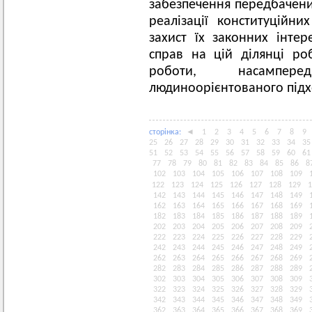
забезпечення передбачен
реалізації конституційн
захист їх законних інтер
справ на цій ділянці ро
роботи, насампер
людиноорієнтованого підх
сторiнка:
◄
1
2
3
4
5
6
7
8
9
25
26
27
28
29
30
31
32
33
34
35
51
52
53
54
55
56
57
58
59
60
61
77
78
79
80
81
82
83
84
85
86
8
102
103
104
105
106
107
108
109
122
123
124
125
126
127
128
129
1
142
143
144
145
146
147
148
149
162
163
164
165
166
167
168
169
182
183
184
185
186
187
188
189
202
203
204
205
206
207
208
209
222
223
224
225
226
227
228
229
242
243
244
245
246
247
248
249
262
263
264
265
266
267
268
269
282
283
284
285
286
287
288
289
302
303
304
305
306
307
308
309
322
323
324
325
326
327
328
329
342
343
344
345
346
347
348
349
362
363
364
365
366
367
368
369