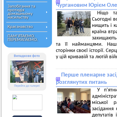
Чургановим Юрієм Ол
Запобігання та
протидія
Ніщо т
домашньому
насильству
Сьогодні в
нищить і к
Краєзнавство
країна втр
ПАМ’ЯТАЄМО.
захищають 
ПЕРЕМАГАЄМО.
та її найманцями. Наш
сторінки своєї історії. Сер
Випадкове фото
у цій кривавій та лютій вій
Перше пленарне засід
розглянутих питань
Перейти до галереї
У п’ятн
адміністр
міської 
засідання 
депутатів 