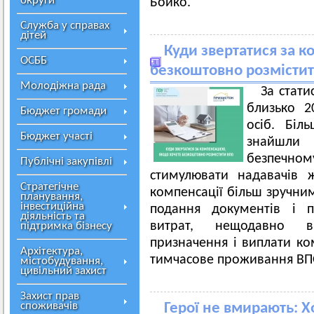
округи
Бойко.
Служба у справах
дітей
Куди звертатися за к
ОСББ
безкоштовно розмісти
Молодіжна рада
За стат
близько 2
Бюджет громади
осіб. Біл
Бюджет участі
знайшли
безпечн
Публічні закупівлі
стимулювати надавачів 
Стратегічне
компенсації більш зручни
планування,
інвестиційна
подання документів і п
діяльність та
витрат, нещодавно в
підтримка бізнесу
призначення і виплати ко
Архітектура,
тимчасове проживання ВП
містобудування,
цивільний захист
Захист прав
споживачів
Герої не вмирають: Х