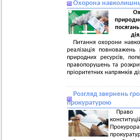
Охорона навколишнь
Ох
природно
посягань
дія
Питання охорони навк
реалізація повноважень
природних ресурсів, по
правопорушень та розкрит
пріоритетних напрямків ді
Розгляд звернень г
прокуратурою
Право
конститу
Прокуро
прокура