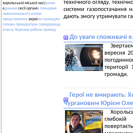
технічного огляду, техніч
хорольської міської засі
дання
є
днання
сесії органі
в
пленарне
системи газопостачання н
навколишнього
взяли
дають змогу утримувати г
представники
украї
ни
громадян
голови
прокуратури
середовища
участь
березня
роботи
громад
До уваги споживачі е
Звертає
вересня 2
погодинно
території 
громади.
Герої не вмирають: Х
Чургановим Юрієм Ол
Хорольс
глибокій
повертаєт