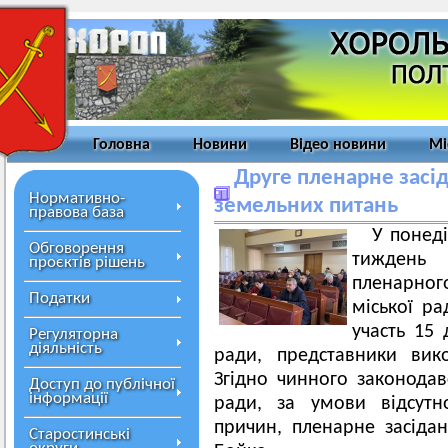
Головна
Новини
Відео новини
Мі
Друге пленарне засід
Нормативно-
земельних питань
правова база
У понеді
Обговорення
тиждень 
проєктів рішень
пленарног
Податки
міської ра
участь 15 
Регуляторна
діяльність
ради, представники вико
Згідно чинного законодав
Доступ до публічної
інформації
ради, за умови відсутн
причин, пленарне засіда
Старостинські