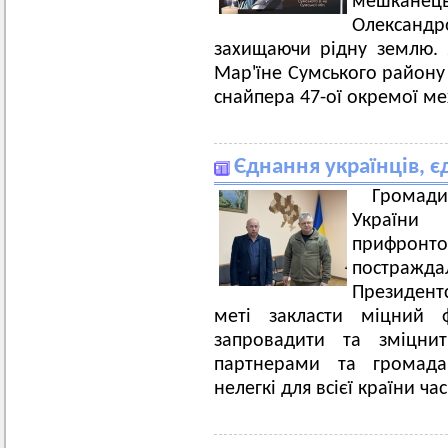
мешканець
Олександ
захищаючи рідну землю. 
Мар'їне Сумського району 
снайпера 47-ої окремої ме
Єднання українців, є
Громади
України
прифронт
постражд
Президент
меті закласти міцний 
запровадити та зміцни
партнерами та громада
нелегкі для всієї країни час