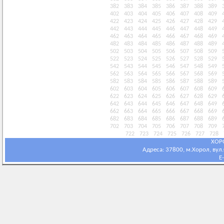
382
383
384
385
386
387
388
389
402
403
404
405
406
407
408
409
422
423
424
425
426
427
428
429
442
443
444
445
446
447
448
449
462
463
464
465
466
467
468
469
482
483
484
485
486
487
488
489
502
503
504
505
506
507
508
509
522
523
524
525
526
527
528
529
542
543
544
545
546
547
548
549
562
563
564
565
566
567
568
569
582
583
584
585
586
587
588
589
602
603
604
605
606
607
608
609
622
623
624
625
626
627
628
629
642
643
644
645
646
647
648
649
662
663
664
665
666
667
668
669
682
683
684
685
686
687
688
689
702
703
704
705
706
707
708
709
722
723
724
725
726
727
728
ХОР
Адреса: 37800, м.Хорол, вул.С
E