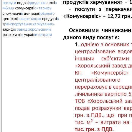
продуктів харчування»
–
1
послуги
водові
дведення
стокі
в
м&sup
комунсерві
с»
тарифу
-
послуги з перекачк
споживачі
в
централі
зованого
«Комунсервіс»
–
12,72 грн.
централі
зоване
також
продукті
в
транспортування
харчування»
тарифі
в
завод
хорольський
Основними чинниками 
розрахункі
в
украї
ни
витрати
даного виду послуг є:
однією з основних 
централізоване водо
іншими суб’єктам
«Хорольський завод д
КП «Комунсервіс
централізованог
перераховує в середнь
лічильника вартістю 5,
ТОВ «Хорольський за
подав розрахунки варт
грн. з ПДВ., що при пл
тис. м³ – витрати на
тис. грн. з ПДВ.