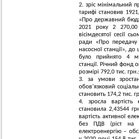
зріс мінімальний 
тарифі становив 1921,
«Про державний бюдже
2021 року 2 270,00
вісімдесятої сесії сь
ради «Про передачу 
насосної станції», до
було прийнято 4 маш
станції. Річний фонд о
розмірі 792,0 тис. грн.
за умови зростан
обов’язковий соціаль
становить 174,2 тис. гр
зросла вартість 
становила 2,43544 грн
вартість активної еле
без ПДВ (ріст на 
електроенергію – обс