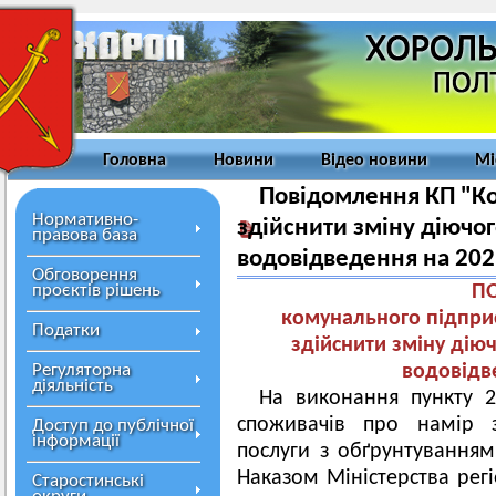
Головна
Новини
Відео новини
Мі
Повідомлення КП "Ко
Нормативно-
здійснити зміну діючо
правова база
водовідведення на 202
Обговорення
проєктів рішень
П
комунального підпри
Податки
здійснити зміну дію
Регуляторна
водовідв
діяльність
На виконання пункту 2
споживачів про намір з
Доступ до публічної
інформації
послуги з обґрунтуванням
Наказом Міністерства регі
Старостинські