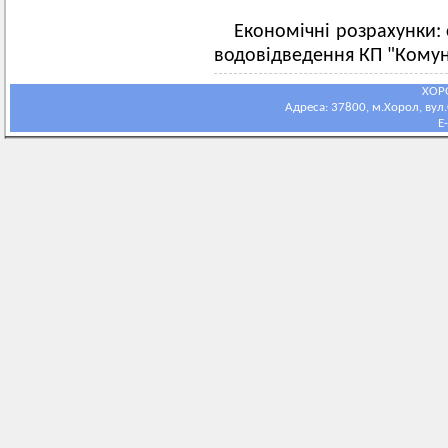
Економічні розрахунки: 
водовідведення КП "Комунс
ХОР
Адреса: 37800, м.Хорол, вул.С
E