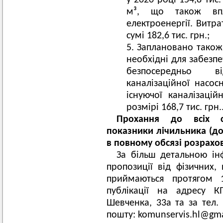
у 2020 році 154,8 тис.
м³, що також вп
електроенергії. Витр
сумі 182,6 тис. грн.;
Заплановано також 
необхідні для забезпе
безпосередньо в
каналізаційної насос
існуючої каналізаці
розмірі 168,7 тис. грн.
Прохання до всіх с
показники лічильника (до
в повному обсязі розрахов
За більш детальною ін
пропозиції від фізичних,
приймаються протягом 
публікації на адресу К
Шевченка, 33а та за тел. 
пошту:
komunservis.hl@gma