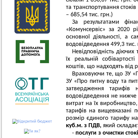
склали 1 850,67 тис. грн. 
та транспортування стоків –
– 685,54 тис. грн.)
За результатами фінан
«Комунсервіс» за 2020 р
основної діяльності, а 
водовідведення 499,3 тис. 
Невідповідність діючих 
їх реальній собівартост
коштів, що надходять від р
Враховуючи те, що ЗУ «
ЗУ «Про питну воду та пи
затвердження тарифів 
водовідведення не нижче
витрат на їх виробництво,
тарифів на вищевказані п
розмір єдиного тарифу н
куб.м. з ПДВ,
який складає
-
послуги з очистки сто