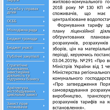
округи
житлово-комунального го
2018 року №130 КП «Ко
Служба у справах
дітей
споживачів, що має
централізоване водопоста
ОСББ
Формування тарифу зд
Молодіжна рада
плану ліцензійної діял
обґрунтованих планован
Бюджет громади
розрахунків, розрахункі
Бюджет участі
зборів, цін на матеріальн
періоді, керуючись постан
Публічні закупівлі
03.04.2019р. №291 «Про в
Стратегічне
Міністрів України від 1 
планування,
інвестиційна
Міністерства регіональног
діяльність та
комунального господарст
підтримка бізнесу
«Про затвердження Поря
Архітектура,
самоврядування розрахунк
містобудування,
цивільний захист
виробництво, транспор
розрахунків тарифів на к
Захист прав
споживачів
встановлення».