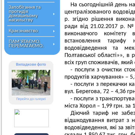
На сьогоднішній день на
Запобігання та
протидія
централізованого водовідв
домашньому
р. згідно рішення викона
насильству
ради від 21.02.2017 р. 
Краєзнавство
виконавчого комітету
встановлення тарифу 
ПАМ’ЯТАЄМО.
ПЕРЕМАГАЄМО.
водовідведення та ме
Полтавської області»», в 
всіх груп споживачів, який
Випадкове фото
- послуги з очистки сто
продуктів харчування» – 5,3
- послуги з перекачки к
вул. Берегова, 72 – 4,36 грн
- послуги з транспортув
Перейти до галереї
міста Хорол – 1,99 грн. за 1
Діючий тариф не забез
відшкодування витрат з н
водовідведення, які за зві